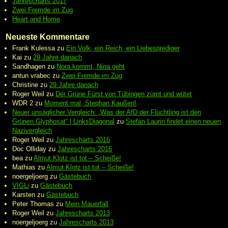
Jahrescharts 2017
Zwei Fremde im Zug
Heart and Home
Neueste Kommentare
Frank Kulessa
zu
Ein Volk, ein Reich, ein Liebesprediger
Kai
zu
29 Jahre danach
Sandhagen
zu
Nora kommt, Nina geht
antun vrabec
zu
Zwei Fremde im Zug
Christine
zu
29 Jahre danach
Roger Weil
zu
Der Grüne Fürst von Tübingen zürnt und wütet
WDR 2
zu
Moment mal, Stephan Kaußen!
Neuer unsäglicher Vergleich: „Was der AfD der Flüchtling ist den
Grünen Glyphosat“ | LinksDiagonal
zu
Stefan Laurin findet einen neuen
Nazivergleich
Roger Weil
zu
Jahrescharts 2016
Doc Olliday
zu
Jahrescharts 2016
bea
zu
Almut Klotz ist tot – Scheiße!
Mathias
zu
Almut Klotz ist tot – Scheiße!
noergeljoerg
zu
Gästebuch
VIGLi
zu
Gästebuch
Karsten
zu
Gästebuch
Peter Thomas
zu
Mein Mauerfall
Roger Weil
zu
Jahrescharts 2013
noergeljoerg
zu
Jahrescharts 2013