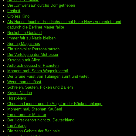
Die „Umweltsau“ durchs Dorf getrieben
Freiheit
Großes Kino
Als Hanns Joachim Friedrichs einmal Fake-News verbreitete und
dadurch die Berliner Mauer fällte
Neulich im Gauland
Immer fair zu Nazis bleiben
Surfing Magazines
Ein sinnvoller Personaltausch
Die Verfolgung der Mettesser
Kuscheln mit Alice
Aufbruch deutscher Patrioten
Moment mal, Sahra Wagenknecht!
Der Grüne Fürst von Tübingen zürnt und wütet
Wenn man es lässt
Schreien, Saufen, Ficken und Ballern
Xavier Naidoo
Horst-Nero
Christian Lindner und die Angst in der Bäckerschlange
Moment mal, Stephan Kaußen!
Ein strammer Minister
Der Horst gehört nicht zu Deutschland
Ein Anfang
Die zehn Gebote der Berlinale