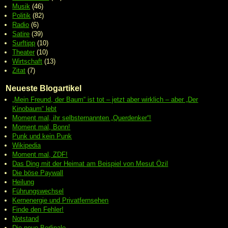
Musik
(46)
Politik
(82)
Radio
(6)
Satire
(39)
Surftipp
(10)
Theater
(10)
Wirtschaft
(13)
Zitat
(7)
Neueste Blogartikel
„Mein Freund, der Baum“ ist tot – jetzt aber wirklich – aber „Der
Kinobaum“ lebt
Moment mal, ihr selbsternannten „Querdenker“!
Moment mal, Bonn!
Punk und kein Punk
Wikipedia
Moment mal, ZDF!
Das Ding mit der Heimat am Beispiel von Mesut Özil
Die böse Paywall
Heilung
Führungswechsel
Kernenergie und Privatfernsehen
Finde den Fehler!
Notstand
Die neue Berlinale