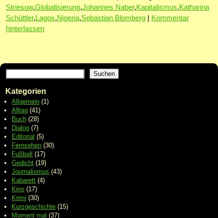
Striesow
,
Globalisierung
,
Johannes Naber
,
Kapitalismus
,
Katharina
Schüttler
,
Lagos
,
Nigeria
,
Sebastian Blomberg
|
Kommentar
hinterlassen
Suchen
Kategorien
Allgemein
(1)
Alltag
(41)
Buch
(28)
Dialog
(7)
Editorial
(5)
Fernsehen
(30)
Fußball
(17)
Gedicht
(19)
Journalismus
(43)
Kabarett
(4)
Kino
(17)
Krimi
(30)
Kurzgeschichte
(15)
Moment mal
(37)