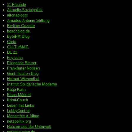
11 Freunde
Aktuelle Sozialpolitik
altonabloggt
Amadeu Antonio Stiftung
Berliner Gazette
boschblog.de
ByteFM Blog
Carta
CULTurMAG
DL 21
Feynsinn
Fliegende Bretter
Frankfurter Notizen
Gentrification Blog
Helmut Wiesenthal
Institut Solidarische Moderne
Katja Kulin
Klaus Märkert
Krimi-Couch
Lesen mit Links
LobbyControl
Monarchie & Alltag
netzpolitik.org
Notizen aus der Unterwelt
perlentaucher.de