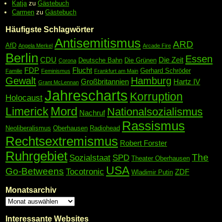
Katja
zu
Gästebuch
Carmen
zu
Gästebuch
Häufigste Schlagwörter
Antisemitismus
ARD
AfD
Angela Merkel
Arcade Fire
Berlin
Essen
CDU
Die Zeit
Deutsche Bahn
Die Grünen
Corona
FDP
Flucht
Gerhard Schröder
Familie
Feminismus
Frankfurt am Main
Gewalt
Hamburg
Großbritannien
Hartz IV
Grant McLennan
Jahrescharts
Korruption
Holocaust
Mord
Limerick
Nationalsozialismus
Nachruf
Rassismus
Neoliberalismus
Oberhausen
Radiohead
Rechtsextremismus
Robert Forster
Ruhrgebiet
The
Sozialstaat
SPD
Theater Oberhausen
USA
Go-Betweens
Tocotronic
ZDF
Wladimir Putin
Monatsarchiv
Interessante Websites