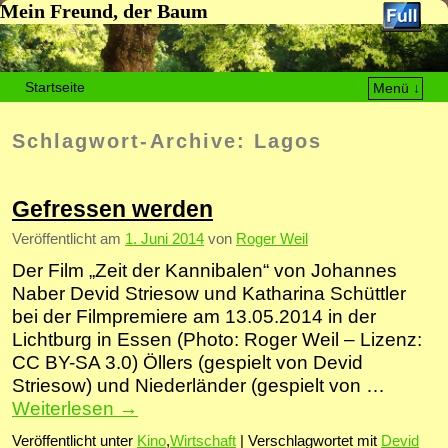
Mein Freund, der Baum
Startseite
Menü ↓
Zum Inhalt wechseln
Zum sekundären Inhalt wechseln
Schlagwort-Archive:
Lagos
Gefressen werden
Veröffentlicht am
1. Juni 2014
von
Roger Weil
Der Film „Zeit der Kannibalen“ von Johannes
Naber Devid Striesow und Katharina Schüttler
bei der Filmpremiere am 13.05.2014 in der
Lichtburg in Essen (Photo: Roger Weil – Lizenz:
CC BY-SA 3.0) Öllers (gespielt von Devid
Striesow) und Niederländer (gespielt von …
Weiterlesen
→
Veröffentlicht unter
Kino
,
Wirtschaft
|
Verschlagwortet mit
Devid