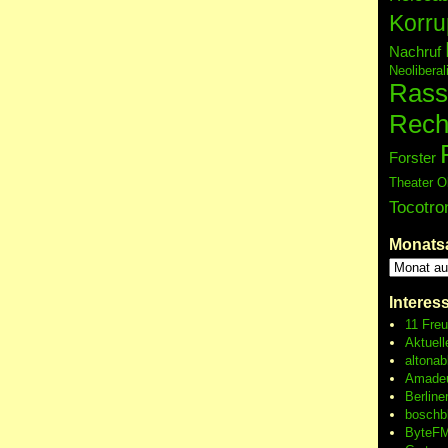
Korru
Nachruf
Neolibera
Rass
Rech
Forster
Theater O
Tocotro
Monats
Interes
11 Fre
Aktuell
altonab
Amadeu
Berline
boschb
ByteFM