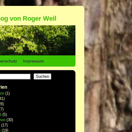
log von Roger Weil
tenschutz
Impressum
Suchen
ien
ein
(1)
41)
8)
7)
l
(5)
hen
(30)
(17)
t
(19)