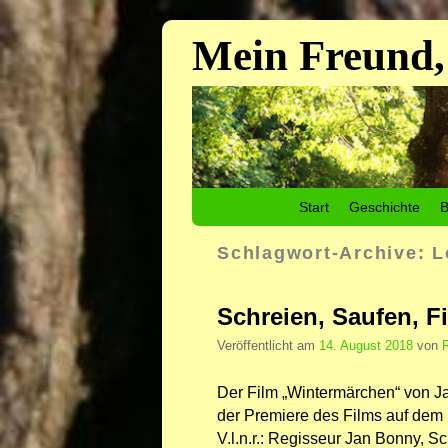
Mein Freund,
Zum Inhalt wechseln
Zum sekundären Inhalt wechseln
Start
Geschichte
B
Schlagwort-Archive:
L
Schreien, Saufen, F
Veröffentlicht am
14. August 2018
von
Der Film „Wintermärchen“ von 
der Premiere des Films auf dem 
V.l.n.r.: Regisseur Jan Bonny, Sc