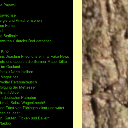
se Paywall
gswechsel
rgie und Privatfernsehen
en Fehler!
nd
e Berlinale
weltsau“ durchs Dorf getrieben
 Kino
nns Joachim Friedrichs einmal Fake-News
tete und dadurch die Berliner Mauer fällte
h im Gauland
air zu Nazis bleiben
g Magazines
nvoller Personaltausch
folgung der Mettesser
n mit Alice
h deutscher Patrioten
 mal, Sahra Wagenknecht!
ne Fürst von Tübingen zürnt und wütet
an es lässt
n, Saufen, Ficken und Ballern
 Naidoo