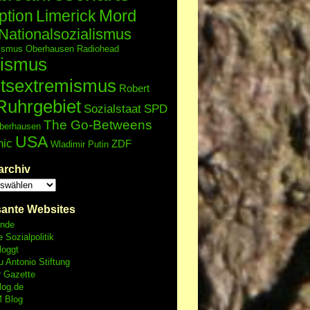
Mord
ption
Limerick
Nationalsozialismus
lismus
Oberhausen
Radiohead
ismus
tsextremismus
Robert
Ruhrgebiet
Sozialstaat
SPD
The Go-Betweens
berhausen
USA
nic
ZDF
Wladimir Putin
archiv
sante Websites
unde
e Sozialpolitik
loggt
 Antonio Stiftung
r Gazette
log.de
 Blog