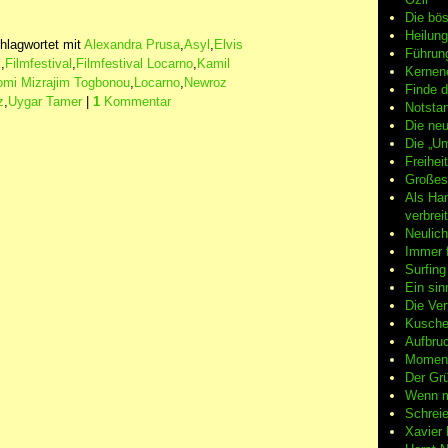
Die bö
Heilung
hlagwortet mit
Alexandra Prusa
,
Asyl
,
Elvis
Führun
x
,
Filmfestival
,
Filmfestival Locarno
,
Kamil
Kernene
mi Mizrajim Togbonou
,
Locarno
,
Newroz
Finde d
z
,
Uygar Tamer
|
1
Kommentar
Notsta
Die neu
Die „Um
Freiheit
Großes
Als Ha
verbrei
Neulic
Immer f
Surfin
Ein sin
Die Ver
Kuschel
Aufbruc
Moment
Der Grü
Wenn m
Schreie
Xavier