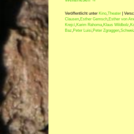
Veröffentlicht unter
Kino
,
Theater
|
Versc
Clausen
,
Esther Gemsch
,
Esther von Ar
Krejcí
,
Karim Rahoma
,
Klaus Wildbolz
,
Ko
Baz
,
Peter Luisi
,
Peter Zgraggen
,
Schwei