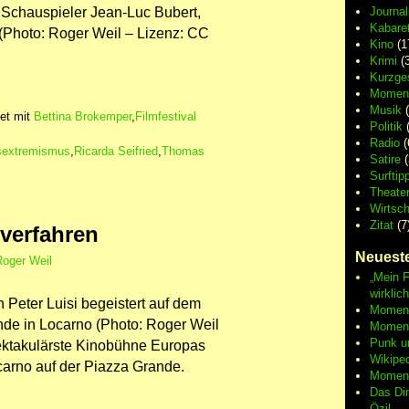
Schauspieler Jean-Luc Bubert,
Journa
Kabaret
(Photo: Roger Weil – Lizenz: CC
Kino
(1
Krimi
(3
Kurzge
Moment
Musik
(
et mit
Bettina Brokemper
,
Filmfestival
Politik
(
Radio
(
sextremismus
,
Ricarda Seifried
,
Thomas
Satire
(
Surftip
Theate
Wirtsch
Zitat
(7
lverfahren
Neueste
Roger Weil
„Mein F
wirklic
 Peter Luisi begeistert auf dem
Moment 
nde in Locarno (Photo: Roger Weil
Moment
Punk u
ektakulärste Kinobühne Europas
Wikipe
carno auf der Piazza Grande.
Moment
Das Di
Özil