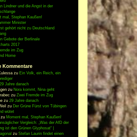
Nero
an Lindner und die Angst in der
schlange
 mal, Stephan Kaußen!
ammer Minister
st gehört nicht zu Deutschland
fang
n Gebote der Berlinale
charts 2017
remde im Zug
and Home
e Kommentare
Kulessa
zu
Ein Volk, ein Reich, ein
rediger
29 Jahre danach
gen
zu
Nora kommt, Nina geht
vrabec
zu
Zwei Fremde im Zug
ne
zu
29 Jahre danach
Weil
zu
Der Grüne Fürst von Tübingen
nd wütet
zu
Moment mal, Stephan Kaußen!
nsäglicher Vergleich: „Was der AfD der
ing ist den Grünen Glyphosat“ |
iagonal
zu
Stefan Laurin findet einen