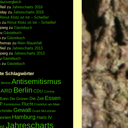
azivergleich
Weil
zu
Jahrescharts 2016
iday
zu
Jahrescharts 2016
Almut Klotz ist tot – Scheiße!
s
zu
Almut Klotz ist tot – Scheiße!
joerg
zu
Gästebuch
zu
Gästebuch
n
zu
Gästebuch
Thomas
zu
Mein Mauerfall
Weil
zu
Jahrescharts 2013
joerg
zu
Jahrescharts 2013
u
Gästebuch
n
zu
Gästebuch
te Schlagwörter
Antisemitismus
 Merkel
Berlin
ARD
CDU
Corona
Essen
Die Zeit
 Bahn
Die Grünen
P
Flucht
Feminismus
Frankfurt am Main
Gewalt
chröder
Grant McLennan
Hamburg
annien
Hartz IV
Jahrescharts
st