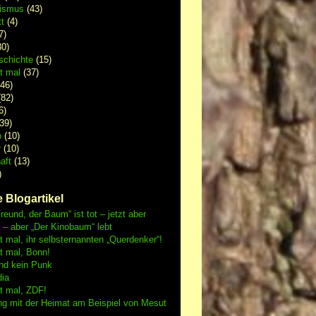
lismus
(43)
t
(4)
7)
0)
schichte
(15)
 mal
(37)
46)
82)
6)
39)
p
(10)
r
(10)
aft
(13)
)
 Blogartikel
reund, der Baum“ ist tot – jetzt aber
h – aber „Der Kinobaum“ lebt
mal, ihr selbsternannten „Querdenker“!
 mal, Bonn!
nd kein Punk
dia
 mal, ZDF!
ng mit der Heimat am Beispiel von Mesut