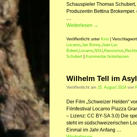
Schauspieler Thomas Schubert, 
Produzentin Bettina Brokemper. 
…
Weiterlesen
→
Veröffentlicht unter
Kino
|
Verschlagwort
Locarno
,
Jan Bonny
,
Jean-Luc
Bobert
,
Locarno
,
NSU
,
Rassismus
,
Recht
Schubert
|
Kommentar hinterlassen
Wilhelm Tell im Asy
Veröffentlicht am
25. August 2014
von
Der Film „Schweizer Helden“ von
Filmfestival Locarno Piazza Gra
– Lizenz: CC BY-SA 3.0) Die sp
steht im südschweizerischen Lo
Einmal im Jahr Anfang …
Weiterlesen
→