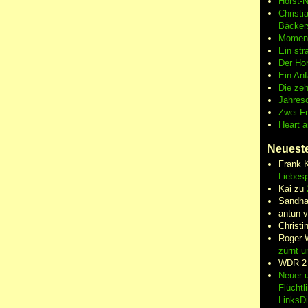
Horst-
Christi
Bäcker
Moment
Ein str
Der Hor
Ein An
Die zeh
Jahres
Zwei F
Heart 
Neuest
Frank 
Liebesp
Kai
zu
Sandha
antun 
Christi
Roger 
zürnt u
WDR 2
Neuer u
Flüchtl
LinksD