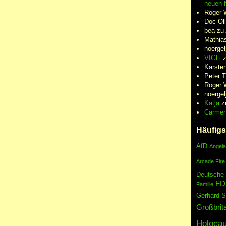
neuen N
Roger 
Doc Oll
bea
zu
Mathia
noergel
VIGLi
Karste
Peter 
Roger 
noergel
Katja
z
Carme
Häufigs
AfD
Angela
Arcade Fire
Deutsche
FD
Familie
Gerhard S
Großbrit
Holocau