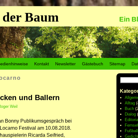
 der Baum
Ein B
edienhinweise
Kontakt
Newsletter
Gästebuch
Sitemap
Da
ocarno
Kategor
icken und Ballern
Allgem
Alltag
(
Roger Weil
Buch
(2
Dialog
(
Editoria
Jan Bonny Publikumsgespräch bei
Fernse
Locarno Festival am 10.08.2018.
Fußball
hauspielerin Ricarda Seifried,
Gedich