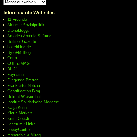
Interessante Websites
11 Freunde
Aktuelle Sozialpolitik
altonabloggt
Amadeu Antonio Stiftung
Berliner Gazette
boschblog.de
ByteFM Blog
Carta
CULTurMAG
DL 21
Feynsinn
Fliegende Bretter
Frankfurter Notizen
Gentrification Blog
Helmut Wiesenthal
Institut Solidarische Moderne
Katja Kulin
Klaus Märkert
Krimi-Couch
Lesen mit Links
LobbyControl
Monarchie & Alltag