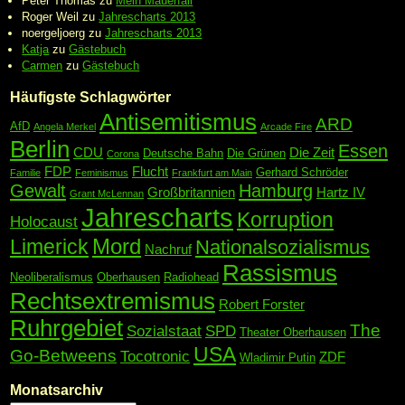
Peter Thomas
zu
Mein Mauerfall
Roger Weil
zu
Jahrescharts 2013
noergeljoerg
zu
Jahrescharts 2013
Katja
zu
Gästebuch
Carmen
zu
Gästebuch
Häufigste Schlagwörter
Antisemitismus
ARD
AfD
Angela Merkel
Arcade Fire
Berlin
Essen
CDU
Die Zeit
Deutsche Bahn
Die Grünen
Corona
FDP
Flucht
Gerhard Schröder
Familie
Feminismus
Frankfurt am Main
Gewalt
Hamburg
Großbritannien
Hartz IV
Grant McLennan
Jahrescharts
Korruption
Holocaust
Mord
Limerick
Nationalsozialismus
Nachruf
Rassismus
Neoliberalismus
Oberhausen
Radiohead
Rechtsextremismus
Robert Forster
Ruhrgebiet
The
Sozialstaat
SPD
Theater Oberhausen
USA
Go-Betweens
Tocotronic
ZDF
Wladimir Putin
Monatsarchiv