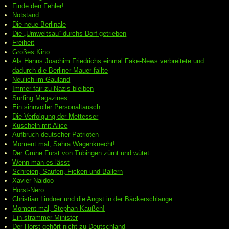
Finde den Fehler!
Notstand
Die neue Berlinale
Die „Umweltsau“ durchs Dorf getrieben
Freiheit
Großes Kino
Als Hanns Joachim Friedrichs einmal Fake-News verbreitete und
dadurch die Berliner Mauer fällte
Neulich im Gauland
Immer fair zu Nazis bleiben
Surfing Magazines
Ein sinnvoller Personaltausch
Die Verfolgung der Mettesser
Kuscheln mit Alice
Aufbruch deutscher Patrioten
Moment mal, Sahra Wagenknecht!
Der Grüne Fürst von Tübingen zürnt und wütet
Wenn man es lässt
Schreien, Saufen, Ficken und Ballern
Xavier Naidoo
Horst-Nero
Christian Lindner und die Angst in der Bäckerschlange
Moment mal, Stephan Kaußen!
Ein strammer Minister
Der Horst gehört nicht zu Deutschland