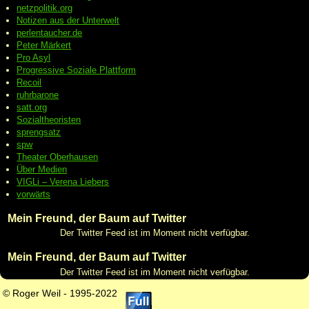
netzpolitik.org
Notizen aus der Unterwelt
perlentaucher.de
Peter
Märkert
Pro Asyl
Progressive
Soziale Plattform
Recoil
ruhrbarone
satt.org
Sozialtheoristen
sprengsatz
spw
Theater Oberhausen
Über Medien
VIGLi – Verena Liebers
vorwärts
Mein Freund, der Baum auf Twitter
Der Twitter Feed ist im Moment nicht verfügbar.
Mein Freund, der Baum auf Twitter
Der Twitter Feed ist im Moment nicht verfügbar.
© Roger Weil - 1995-2022