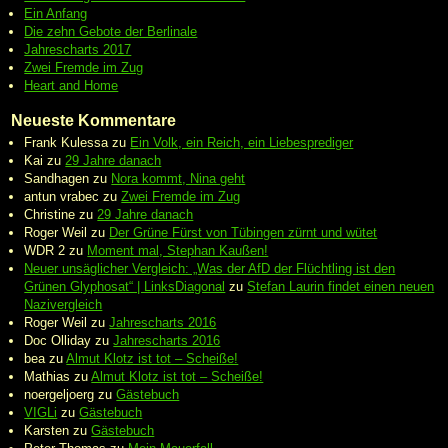
Ein Anfang
Die zehn Gebote der Berlinale
Jahrescharts 2017
Zwei Fremde im Zug
Heart and Home
Neueste Kommentare
Frank Kulessa
zu
Ein Volk, ein Reich, ein Liebesprediger
Kai
zu
29 Jahre danach
Sandhagen
zu
Nora kommt, Nina geht
antun vrabec
zu
Zwei Fremde im Zug
Christine
zu
29 Jahre danach
Roger Weil
zu
Der Grüne Fürst von Tübingen zürnt und wütet
WDR 2
zu
Moment mal, Stephan Kaußen!
Neuer unsäglicher Vergleich: „Was der AfD der Flüchtling ist den
Grünen Glyphosat“ | LinksDiagonal
zu
Stefan Laurin findet einen neuen
Nazivergleich
Roger Weil
zu
Jahrescharts 2016
Doc Olliday
zu
Jahrescharts 2016
bea
zu
Almut Klotz ist tot – Scheiße!
Mathias
zu
Almut Klotz ist tot – Scheiße!
noergeljoerg
zu
Gästebuch
VIGLi
zu
Gästebuch
Karsten
zu
Gästebuch