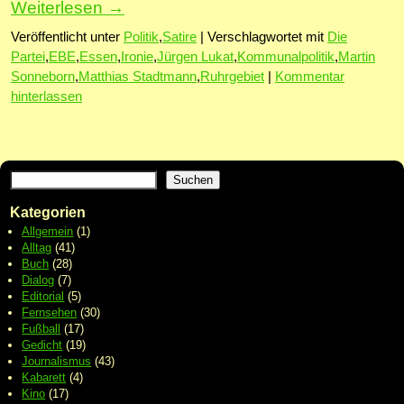
Weiterlesen
→
Veröffentlicht unter
Politik
,
Satire
|
Verschlagwortet mit
Die
Partei
,
EBE
,
Essen
,
Ironie
,
Jürgen Lukat
,
Kommunalpolitik
,
Martin
Sonneborn
,
Matthias Stadtmann
,
Ruhrgebiet
|
Kommentar
hinterlassen
Suchen
Kategorien
Allgemein
(1)
Alltag
(41)
Buch
(28)
Dialog
(7)
Editorial
(5)
Fernsehen
(30)
Fußball
(17)
Gedicht
(19)
Journalismus
(43)
Kabarett
(4)
Kino
(17)