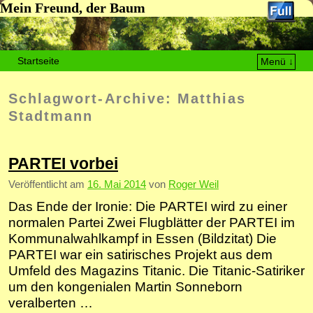
Mein Freund, der Baum
Startseite
Menü ↓
Zum Inhalt wechseln
Zum sekundären Inhalt wechseln
Schlagwort-Archive:
Matthias
Stadtmann
PARTEI vorbei
Veröffentlicht am
16. Mai 2014
von
Roger Weil
Das Ende der Ironie: Die PARTEI wird zu einer
normalen Partei Zwei Flugblätter der PARTEI im
Kommunalwahlkampf in Essen (Bildzitat) Die
PARTEI war ein satirisches Projekt aus dem
Umfeld des Magazins Titanic. Die Titanic-Satiriker
um den kongenialen Martin Sonneborn
veralberten …