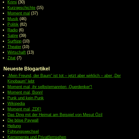
Krimi
(30)
Kurzgeschichte
(15)
Moment mal
(37)
Musik
(46)
Politik
(82)
Radio
(6)
Satire
(39)
Surftipp
(10)
Theater
(10)
Wirtschaft
(13)
Zitat
(7)
Neueste Blogartikel
„Mein Freund, der Baum“ ist tot – jetzt aber wirklich – aber „Der
Kinobaum“ lebt
Moment mal, ihr selbsternannten „Querdenker“!
Moment mal, Bonn!
Punk und kein Punk
Wikipedia
Moment mal, ZDF!
Das Ding mit der Heimat am Beispiel von Mesut Özil
Die böse Paywall
Heilung
Führungswechsel
Kernenergie und Privatfernsehen