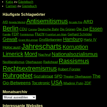
Katja
zu
Gästebuch
Carmen
zu
Gästebuch
Häufigste Schlagwörter
Antisemitismus
ARD
AfD
Angela Merkel
Arcade Fire
Berlin
Essen
CDU
Die Zeit
Deutsche Bahn
Die Grünen
Corona
FDP
Flucht
Gerhard Schröder
Familie
Feminismus
Frankfurt am Main
Gewalt
Hamburg
Großbritannien
Hartz IV
Grant McLennan
Jahrescharts
Korruption
Holocaust
Mord
Limerick
Nationalsozialismus
Nachruf
Rassismus
Neoliberalismus
Oberhausen
Radiohead
Rechtsextremismus
Robert Forster
Ruhrgebiet
The
Sozialstaat
SPD
Theater Oberhausen
USA
Go-Betweens
Tocotronic
ZDF
Wladimir Putin
Monatsarchiv
Interessante Websites