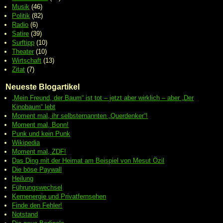
Musik
(46)
Politik
(82)
Radio
(6)
Satire
(39)
Surftipp
(10)
Theater
(10)
Wirtschaft
(13)
Zitat
(7)
Neueste Blogartikel
„Mein Freund, der Baum“ ist tot – jetzt aber wirklich – aber „Der
Kinobaum“ lebt
Moment mal, ihr selbsternannten „Querdenker“!
Moment mal, Bonn!
Punk und kein Punk
Wikipedia
Moment mal, ZDF!
Das Ding mit der Heimat am Beispiel von Mesut Özil
Die böse Paywall
Heilung
Führungswechsel
Kernenergie und Privatfernsehen
Finde den Fehler!
Notstand