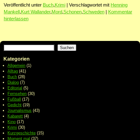
Veröffentlicht unter
Buch
,
Krimi
|
Verschlagwortet mit
Henning
Mankell
,
Kurt Wallander
,
Mord
,
Schonen
,
Schweden
|
Kommentar
hinterlassen
Suchen
Kategorien
Allgemein
(1)
Alltag
(41)
Buch
(28)
Dialog
(7)
Editorial
(5)
Fernsehen
(30)
Fußball
(17)
Gedicht
(19)
Journalismus
(43)
Kabarett
(4)
Kino
(17)
Krimi
(30)
Kurzgeschichte
(15)
Moment mal
(37)