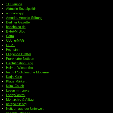
11 Freunde
Aktuelle Sozialpolitik
altonabloggt
Amadeu Antonio Stiftung
Berliner Gazette
boschblog.de
ByteFM Blog
Carta
CULTurMAG
DL 21
Feynsinn
Fliegende Bretter
Frankfurter Notizen
Gentrification Blog
Helmut Wiesenthal
Institut Solidarische Moderne
Katja Kulin
Klaus Märkert
Krimi-Couch
Lesen mit Links
LobbyControl
Monarchie & Alltag
netzpolitik.org
Notizen aus der Unterwelt