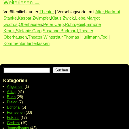
Weiterlesen
→
Veröffentlicht unter
Theater
|
Verschlagwortet mit
Alter
,
Hartmut
Stanke
,
Kaspar Zwimpfer
,
Klaus Zwick
,
Liebe
,
Margot
Gödrös
,
Oberhausen
,
Peter Carp
,
Ruhrgebiet
,
Simone
Kranz
,
Stefanie Carp
,
Susanne Burkhard
,
Theater
Oberhausen
,
Theater Winterthur
,
Thomas Hürlimann
,
Tod
|
Kommentar hinterlassen
Suchen
Kategorien
Allgemein
(1)
Alltag
(41)
Buch
(28)
Dialog
(7)
Editorial
(5)
Fernsehen
(30)
Fußball
(17)
Gedicht
(19)
Journalismus
(43)