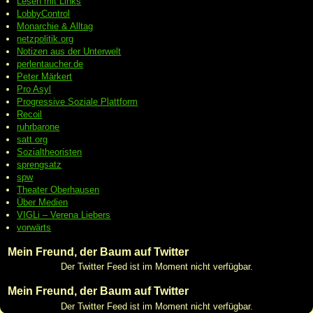
Lesen mit Links
LobbyControl
Monarchie & Alltag
netzpolitik.org
Notizen aus der Unterwelt
perlentaucher.de
Peter
Märkert
Pro Asyl
Progressive
Soziale Plattform
Recoil
ruhrbarone
satt.org
Sozialtheoristen
sprengsatz
spw
Theater Oberhausen
Über Medien
VIGLi – Verena Liebers
vorwärts
Mein Freund, der Baum auf Twitter
Der Twitter Feed ist im Moment nicht verfügbar.
Mein Freund, der Baum auf Twitter
Der Twitter Feed ist im Moment nicht verfügbar.