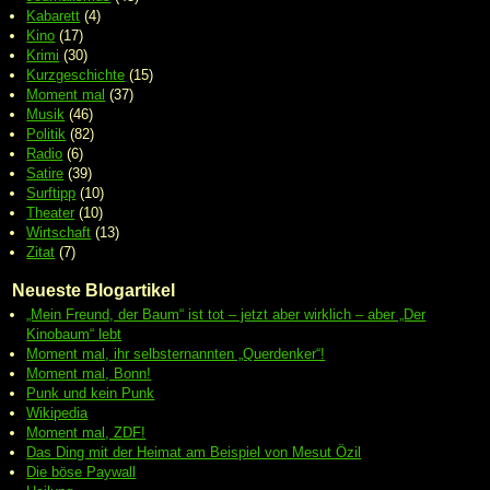
Kabarett
(4)
Kino
(17)
Krimi
(30)
Kurzgeschichte
(15)
Moment mal
(37)
Musik
(46)
Politik
(82)
Radio
(6)
Satire
(39)
Surftipp
(10)
Theater
(10)
Wirtschaft
(13)
Zitat
(7)
Neueste Blogartikel
„Mein Freund, der Baum“ ist tot – jetzt aber wirklich – aber „Der
Kinobaum“ lebt
Moment mal, ihr selbsternannten „Querdenker“!
Moment mal, Bonn!
Punk und kein Punk
Wikipedia
Moment mal, ZDF!
Das Ding mit der Heimat am Beispiel von Mesut Özil
Die böse Paywall