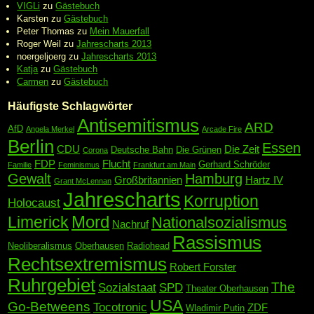
VIGLi
zu
Gästebuch
Karsten
zu
Gästebuch
Peter Thomas
zu
Mein Mauerfall
Roger Weil
zu
Jahrescharts 2013
noergeljoerg
zu
Jahrescharts 2013
Katja
zu
Gästebuch
Carmen
zu
Gästebuch
Häufigste Schlagwörter
Antisemitismus
ARD
AfD
Angela Merkel
Arcade Fire
Berlin
Essen
CDU
Die Zeit
Deutsche Bahn
Die Grünen
Corona
FDP
Flucht
Gerhard Schröder
Familie
Feminismus
Frankfurt am Main
Gewalt
Hamburg
Großbritannien
Hartz IV
Grant McLennan
Jahrescharts
Korruption
Holocaust
Mord
Limerick
Nationalsozialismus
Nachruf
Rassismus
Neoliberalismus
Oberhausen
Radiohead
Rechtsextremismus
Robert Forster
Ruhrgebiet
The
Sozialstaat
SPD
Theater Oberhausen
USA
Go-Betweens
Tocotronic
ZDF
Wladimir Putin