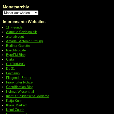
Monatsarchiv
Interessante Websites
11 Freunde
Aktuelle Sozialpolitik
altonabloggt
Amadeu Antonio Stiftung
Berliner Gazette
boschblog.de
ByteFM Blog
Carta
CULTurMAG
DL 21
Feynsinn
Fliegende Bretter
Frankfurter Notizen
Gentrification Blog
Helmut Wiesenthal
Institut Solidarische Moderne
Katja Kulin
Klaus Märkert
Krimi-Couch