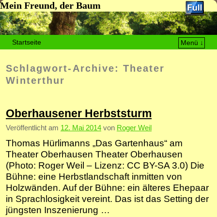
Mein Freund, der Baum
Startseite
Menü ↓
Zum Inhalt wechseln
Zum sekundären Inhalt wechseln
Schlagwort-Archive:
Theater
Winterthur
Oberhausener Herbststurm
Veröffentlicht am
12. Mai 2014
von
Roger Weil
Thomas Hürlimanns „Das Gartenhaus“ am
Theater Oberhausen Theater Oberhausen
(Photo: Roger Weil – Lizenz: CC BY-SA 3.0) Die
Bühne: eine Herbstlandschaft inmitten von
Holzwänden. Auf der Bühne: ein älteres Ehepaar
in Sprachlosigkeit vereint. Das ist das Setting der
jüngsten Inszenierung …