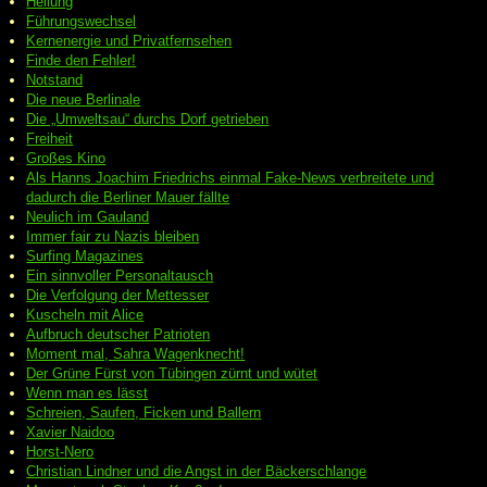
Heilung
Führungswechsel
Kernenergie und Privatfernsehen
Finde den Fehler!
Notstand
Die neue Berlinale
Die „Umweltsau“ durchs Dorf getrieben
Freiheit
Großes Kino
Als Hanns Joachim Friedrichs einmal Fake-News verbreitete und
dadurch die Berliner Mauer fällte
Neulich im Gauland
Immer fair zu Nazis bleiben
Surfing Magazines
Ein sinnvoller Personaltausch
Die Verfolgung der Mettesser
Kuscheln mit Alice
Aufbruch deutscher Patrioten
Moment mal, Sahra Wagenknecht!
Der Grüne Fürst von Tübingen zürnt und wütet
Wenn man es lässt
Schreien, Saufen, Ficken und Ballern
Xavier Naidoo
Horst-Nero
Christian Lindner und die Angst in der Bäckerschlange