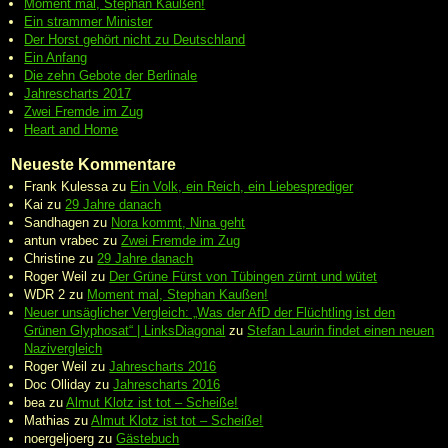
Moment mal, Stephan Kaußen!
Ein strammer Minister
Der Horst gehört nicht zu Deutschland
Ein Anfang
Die zehn Gebote der Berlinale
Jahrescharts 2017
Zwei Fremde im Zug
Heart and Home
Neueste Kommentare
Frank Kulessa
zu
Ein Volk, ein Reich, ein Liebesprediger
Kai
zu
29 Jahre danach
Sandhagen
zu
Nora kommt, Nina geht
antun vrabec
zu
Zwei Fremde im Zug
Christine
zu
29 Jahre danach
Roger Weil
zu
Der Grüne Fürst von Tübingen zürnt und wütet
WDR 2
zu
Moment mal, Stephan Kaußen!
Neuer unsäglicher Vergleich: „Was der AfD der Flüchtling ist den
Grünen Glyphosat“ | LinksDiagonal
zu
Stefan Laurin findet einen neuen
Nazivergleich
Roger Weil
zu
Jahrescharts 2016
Doc Olliday
zu
Jahrescharts 2016
bea
zu
Almut Klotz ist tot – Scheiße!
Mathias
zu
Almut Klotz ist tot – Scheiße!
noergeljoerg
zu
Gästebuch