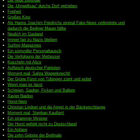
Die neue Berlinale
Die „Umweltsau“ durchs Dorf getrieben
Freiheit
Großes Kino
Als Hanns Joachim Friedrichs einmal Fake-News verbreitete und
dadurch die Berliner Mauer fällte
Neulich im Gauland
Immer fair zu Nazis bleiben
Surfing Magazines
Ein sinnvoller Personaltausch
Die Verfolgung der Mettesser
Kuscheln mit Alice
Aufbruch deutscher Patrioten
Moment mal, Sahra Wagenknecht!
Der Grüne Fürst von Tübingen zürnt und wütet
Wenn man es lässt
Schreien, Saufen, Ficken und Ballern
Xavier Naidoo
Horst-Nero
Christian Lindner und die Angst in der Bäckerschlange
Moment mal, Stephan Kaußen!
Ein strammer Minister
Der Horst gehört nicht zu Deutschland
Ein Anfang
Die zehn Gebote der Berlinale