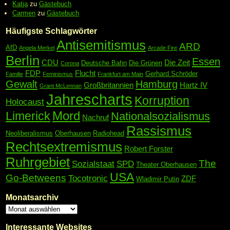
Katja
zu
Gästebuch
Carmen
zu
Gästebuch
Häufigste Schlagwörter
Antisemitismus
ARD
AfD
Angela Merkel
Arcade Fire
Berlin
Essen
CDU
Die Zeit
Deutsche Bahn
Die Grünen
Corona
FDP
Flucht
Gerhard Schröder
Familie
Feminismus
Frankfurt am Main
Gewalt
Hamburg
Großbritannien
Hartz IV
Grant McLennan
Jahrescharts
Korruption
Holocaust
Mord
Limerick
Nationalsozialismus
Nachruf
Rassismus
Neoliberalismus
Oberhausen
Radiohead
Rechtsextremismus
Robert Forster
Ruhrgebiet
The
Sozialstaat
SPD
Theater Oberhausen
USA
Go-Betweens
Tocotronic
ZDF
Wladimir Putin
Monatsarchiv
Interessante Websites