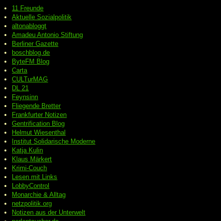
11 Freunde
Aktuelle Sozialpolitik
altonabloggt
Amadeu Antonio Stiftung
Berliner Gazette
boschblog.de
ByteFM Blog
Carta
CULTurMAG
DL 21
Feynsinn
Fliegende Bretter
Frankfurter Notizen
Gentrification Blog
Helmut Wiesenthal
Institut Solidarische Moderne
Katja Kulin
Klaus Märkert
Krimi-Couch
Lesen mit Links
LobbyControl
Monarchie & Alltag
netzpolitik.org
Notizen aus der Unterwelt