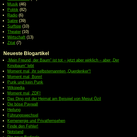
Musik
(46)
Politik
(82)
Radio
(6)
Satire
(39)
Surftipp
(10)
Theater
(10)
Wirtschaft
(13)
Zitat
(7)
Neueste Blogartikel
„Mein Freund, der Baum“ ist tot – jetzt aber wirklich – aber „Der
Kinobaum“ lebt
Moment mal, ihr selbsternannten „Querdenker“!
Moment mal, Bonn!
Punk und kein Punk
Wikipedia
Moment mal, ZDF!
Das Ding mit der Heimat am Beispiel von Mesut Özil
Die böse Paywall
Heilung
Führungswechsel
Kernenergie und Privatfernsehen
Finde den Fehler!
Notstand