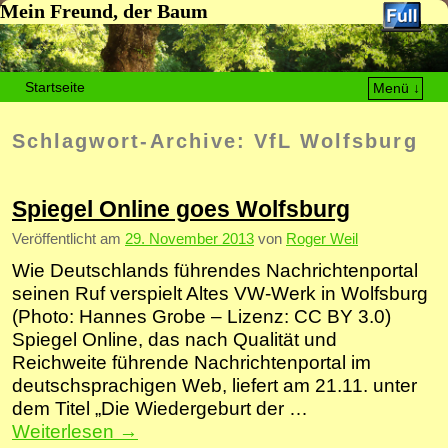
Mein Freund, der Baum
Startseite
Menü ↓
Zum Inhalt wechseln
Zum sekundären Inhalt wechseln
Schlagwort-Archive:
VfL Wolfsburg
Spiegel Online goes Wolfsburg
Veröffentlicht am
29. November 2013
von
Roger Weil
Wie Deutschlands führendes Nachrichtenportal
seinen Ruf verspielt Altes VW-Werk in Wolfsburg
(Photo: Hannes Grobe – Lizenz: CC BY 3.0)
Spiegel Online, das nach Qualität und
Reichweite führende Nachrichtenportal im
deutschsprachigen Web, liefert am 21.11. unter
dem Titel „Die Wiedergeburt der …
Weiterlesen
→