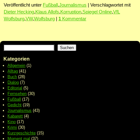
Veröffentlicht unter
Fußball
,
Journalismus
|
Verschlagwortet mit
Dieter Hecking
,
Klaus Allofs
,
Korruption
,
Spiegel Online
,
VfL
Wolfsburg
,
VW
,
Wolfsburg
|
1
Kommentar
Suchen
Kategorien
Allgemein
(1)
Alltag
(41)
Buch
(28)
Dialog
(7)
Editorial
(5)
Fernsehen
(30)
Fußball
(17)
Gedicht
(19)
Journalismus
(43)
Kabarett
(4)
Kino
(17)
Krimi
(30)
Kurzgeschichte
(15)
Moment mal
(37)