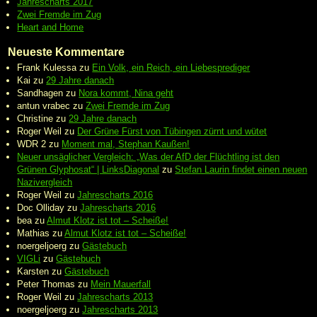
Jahrescharts 2017
Zwei Fremde im Zug
Heart and Home
Neueste Kommentare
Frank Kulessa
zu
Ein Volk, ein Reich, ein Liebesprediger
Kai
zu
29 Jahre danach
Sandhagen
zu
Nora kommt, Nina geht
antun vrabec
zu
Zwei Fremde im Zug
Christine
zu
29 Jahre danach
Roger Weil
zu
Der Grüne Fürst von Tübingen zürnt und wütet
WDR 2
zu
Moment mal, Stephan Kaußen!
Neuer unsäglicher Vergleich: „Was der AfD der Flüchtling ist den
Grünen Glyphosat“ | LinksDiagonal
zu
Stefan Laurin findet einen neuen
Nazivergleich
Roger Weil
zu
Jahrescharts 2016
Doc Olliday
zu
Jahrescharts 2016
bea
zu
Almut Klotz ist tot – Scheiße!
Mathias
zu
Almut Klotz ist tot – Scheiße!
noergeljoerg
zu
Gästebuch
VIGLi
zu
Gästebuch
Karsten
zu
Gästebuch
Peter Thomas
zu
Mein Mauerfall
Roger Weil
zu
Jahrescharts 2013
noergeljoerg
zu
Jahrescharts 2013