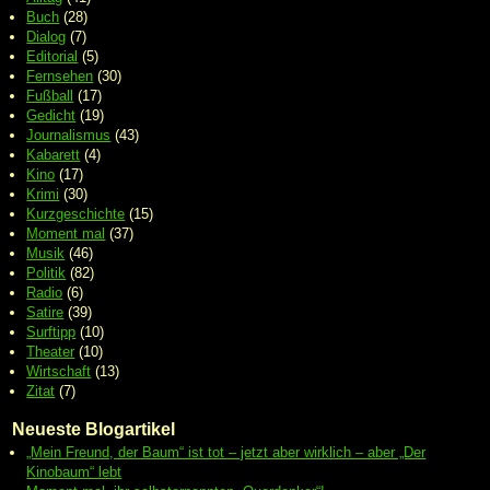
Buch
(28)
Dialog
(7)
Editorial
(5)
Fernsehen
(30)
Fußball
(17)
Gedicht
(19)
Journalismus
(43)
Kabarett
(4)
Kino
(17)
Krimi
(30)
Kurzgeschichte
(15)
Moment mal
(37)
Musik
(46)
Politik
(82)
Radio
(6)
Satire
(39)
Surftipp
(10)
Theater
(10)
Wirtschaft
(13)
Zitat
(7)
Neueste Blogartikel
„Mein Freund, der Baum“ ist tot – jetzt aber wirklich – aber „Der
Kinobaum“ lebt