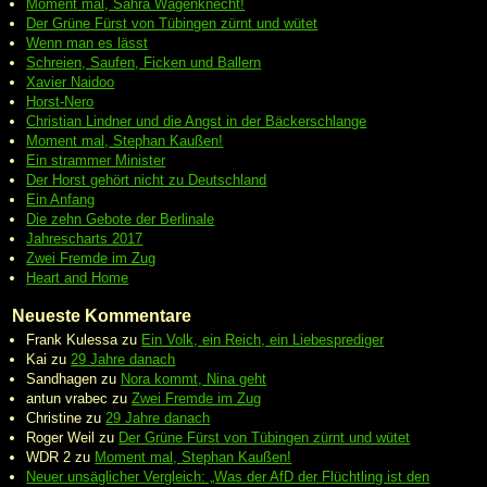
Moment mal, Sahra Wagenknecht!
Der Grüne Fürst von Tübingen zürnt und wütet
Wenn man es lässt
Schreien, Saufen, Ficken und Ballern
Xavier Naidoo
Horst-Nero
Christian Lindner und die Angst in der Bäckerschlange
Moment mal, Stephan Kaußen!
Ein strammer Minister
Der Horst gehört nicht zu Deutschland
Ein Anfang
Die zehn Gebote der Berlinale
Jahrescharts 2017
Zwei Fremde im Zug
Heart and Home
Neueste Kommentare
Frank Kulessa
zu
Ein Volk, ein Reich, ein Liebesprediger
Kai
zu
29 Jahre danach
Sandhagen
zu
Nora kommt, Nina geht
antun vrabec
zu
Zwei Fremde im Zug
Christine
zu
29 Jahre danach
Roger Weil
zu
Der Grüne Fürst von Tübingen zürnt und wütet
WDR 2
zu
Moment mal, Stephan Kaußen!
Neuer unsäglicher Vergleich: „Was der AfD der Flüchtling ist den