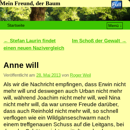
Mein Freund, der Baum
Startseite
Menü ↓
Zum Inhalt wechseln
Zum sekundären Inhalt wechseln
Artikelnavigation
←
Stefan Laurin findet
Im Schoß der Gewalt
→
einen neuen Nazivergleich
Anne will
Veröffentlicht am
28. Mai 2013
von
Roger Weil
Als wir die Nachricht empfingen, dass Erwin nicht
mehr will und deswegen auch Urban nicht mehr
will, während Joachim nicht mehr will, weil Nina
nicht mehr will, da war unsere Freude darüber,
dass auch Reinhold nicht mehr will, so schnell
verflogen wie ein Wildgänseschwarm nach
einem treffgenauen Schuss auf die Leitgans, bei