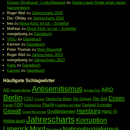
Grünen Glyphosat“ | LinksDiagonal
zu
Stefan Laurin findet einen neuen
Nazivergleich
Roger Weil
zu
Jahrescharts 2016
Doc Olliday
zu
Jahrescharts 2016
bea
zu
Almut Klotz ist tot – Scheiße!
Mathias
zu
Almut Klotz ist tot – Scheiße!
noergeljoerg
zu
Gästebuch
VIGLi
zu
Gästebuch
Karsten
zu
Gästebuch
Peter Thomas
zu
Mein Mauerfall
Roger Weil
zu
Jahrescharts 2013
noergeljoerg
zu
Jahrescharts 2013
Katja
zu
Gästebuch
Carmen
zu
Gästebuch
Häufigste Schlagwörter
Antisemitismus
ARD
AfD
Angela Merkel
Arcade Fire
Berlin
Essen
CDU
Die Zeit
Deutsche Bahn
Die Grünen
Corona
FDP
Flucht
Gerhard Schröder
Familie
Feminismus
Frankfurt am Main
Gewalt
Hamburg
Großbritannien
Hartz IV
Grant McLennan
Jahrescharts
Korruption
Holocaust
Mord
Limerick
Nationalsozialismus
Nachruf