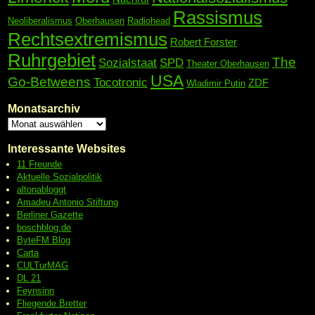
Rassismus
Neoliberalismus
Oberhausen
Radiohead
Rechtsextremismus
Robert Forster
Ruhrgebiet
The
Sozialstaat
SPD
Theater Oberhausen
USA
Go-Betweens
Tocotronic
ZDF
Wladimir Putin
Monatsarchiv
Interessante Websites
11 Freunde
Aktuelle Sozialpolitik
altonabloggt
Amadeu Antonio Stiftung
Berliner Gazette
boschblog.de
ByteFM Blog
Carta
CULTurMAG
DL 21
Feynsinn
Fliegende Bretter