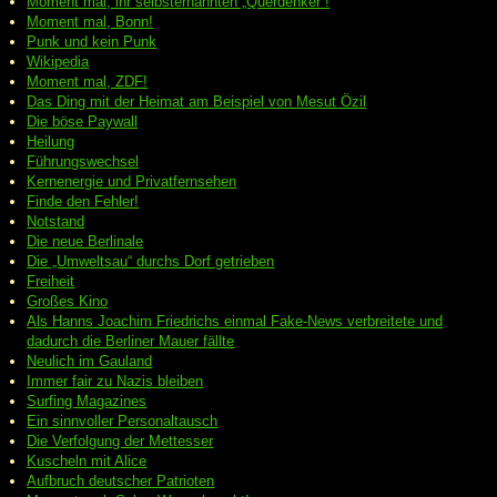
Moment mal, ihr selbsternannten „Querdenker“!
Moment mal, Bonn!
Punk und kein Punk
Wikipedia
Moment mal, ZDF!
Das Ding mit der Heimat am Beispiel von Mesut Özil
Die böse Paywall
Heilung
Führungswechsel
Kernenergie und Privatfernsehen
Finde den Fehler!
Notstand
Die neue Berlinale
Die „Umweltsau“ durchs Dorf getrieben
Freiheit
Großes Kino
Als Hanns Joachim Friedrichs einmal Fake-News verbreitete und
dadurch die Berliner Mauer fällte
Neulich im Gauland
Immer fair zu Nazis bleiben
Surfing Magazines
Ein sinnvoller Personaltausch
Die Verfolgung der Mettesser
Kuscheln mit Alice
Aufbruch deutscher Patrioten