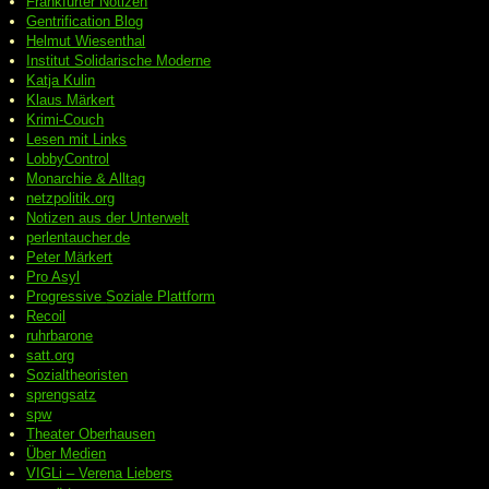
Frankfurter Notizen
Gentrification Blog
Helmut Wiesenthal
Institut Solidarische Moderne
Katja Kulin
Klaus Märkert
Krimi-Couch
Lesen mit Links
LobbyControl
Monarchie & Alltag
netzpolitik.org
Notizen aus der Unterwelt
perlentaucher.de
Peter
Märkert
Pro Asyl
Progressive
Soziale Plattform
Recoil
ruhrbarone
satt.org
Sozialtheoristen
sprengsatz
spw
Theater Oberhausen
Über Medien
VIGLi – Verena Liebers