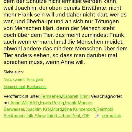
dem der Schütze nicht ermittelt werden kann,
weil Joachim, der oben bereits Erwähnte, nicht
mehr Frank sein will und daher nicht klärt, wer es
war, und überhaupt und an sich nur Tötungen
von Menschen klärt, denn der Mensch steht
doch über dem Tier, das meint zumindest Frank,
auch wenn er manchmal die Menschen meidet,
obwohl andere das mit dem Menschen über dem
Tier anders sehen, so dass man darüber mal
sprechen muss, wenn Anne will.
Siehe auch:
Nora kommt, Nina geht
Moment mal, Beckmann!
Veröffentlicht unter
Fernsehen
,
Kabarett
,
Krimi
Verschlagwortet
mit
Anne Will
,
ARD
,
Erwin Pelzig
,
Frank-Markus
Barwasser
,
Joachim Król
,
Mord
,
Nina Kunzendorf
,
Reinhold
Beckmann
,
Talk-Show
,
Tatort
,
Urban Priol
,
ZDF
permalink