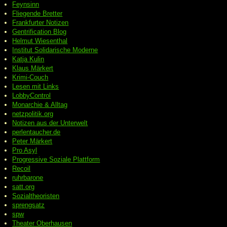
Feynsinn
Fliegende Bretter
Frankfurter Notizen
Gentrification Blog
Helmut Wiesenthal
Institut Solidarische Moderne
Katja Kulin
Klaus Märkert
Krimi-Couch
Lesen mit Links
LobbyControl
Monarchie & Alltag
netzpolitik.org
Notizen aus der Unterwelt
perlentaucher.de
Peter
Märkert
Pro Asyl
Progressive
Soziale Plattform
Recoil
ruhrbarone
satt.org
Sozialtheoristen
sprengsatz
spw
Theater Oberhausen