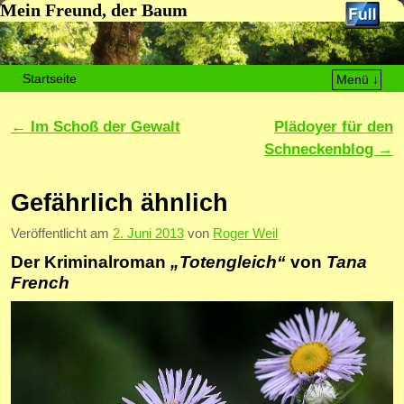
Mein Freund, der Baum
Startseite
Menü ↓
Zum Inhalt wechseln
Zum sekundären Inhalt wechseln
Artikelnavigation
←
Im Schoß der Gewalt
Plädoyer für den
Schneckenblog
→
Gefährlich ähnlich
Veröffentlicht am
2. Juni 2013
von
Roger Weil
Der Kriminalroman
„Totengleich“
von
Tana
French