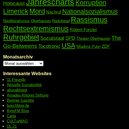
Jahrescharts
Korruption
Holocaust
Mord
Limerick
Nationalsozialismus
Nachruf
Rassismus
Neoliberalismus
Oberhausen
Radiohead
Rechtsextremismus
Robert Forster
Ruhrgebiet
The
Sozialstaat
SPD
Theater Oberhausen
USA
Go-Betweens
Tocotronic
ZDF
Wladimir Putin
Monatsarchiv
Interessante Websites
11 Freunde
Aktuelle Sozialpolitik
altonabloggt
Amadeu Antonio Stiftung
Berliner Gazette
boschblog.de
ByteFM Blog
Carta
CULTurMAG
DL 21