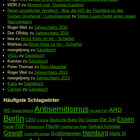
WDR 2
zu
Moment mal, Stephan Kaußen!
Neuer unsäglicher Vergleich: „Was der AfD der Flüchtling ist den
Grünen Glyphosat“ | LinksDiagonal
zu
Stefan Laurin findet einen neuen
Nazivergleich
Roger Weil
zu
Jahrescharts 2016
Doc Olliday
zu
Jahrescharts 2016
bea
zu
Almut Klotz ist tot – Scheiße!
Mathias
zu
Almut Klotz ist tot – Scheiße!
noergeljoerg
zu
Gästebuch
VIGLi
zu
Gästebuch
Karsten
zu
Gästebuch
Peter Thomas
zu
Mein Mauerfall
Roger Weil
zu
Jahrescharts 2013
noergeljoerg
zu
Jahrescharts 2013
Katja
zu
Gästebuch
Carmen
zu
Gästebuch
Häufigste Schlagwörter
Antisemitismus
ARD
AfD
Angela Merkel
Arcade Fire
Berlin
Essen
CDU
Die Zeit
Deutsche Bahn
Die Grünen
Corona
FDP
Flucht
Gerhard Schröder
Familie
Feminismus
Frankfurt am Main
Gewalt
Hamburg
Großbritannien
Hartz IV
Grant McLennan