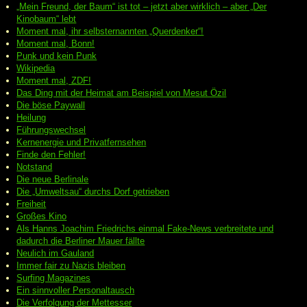
„Mein Freund, der Baum“ ist tot – jetzt aber wirklich – aber „Der
Kinobaum“ lebt
Moment mal, ihr selbsternannten „Querdenker“!
Moment mal, Bonn!
Punk und kein Punk
Wikipedia
Moment mal, ZDF!
Das Ding mit der Heimat am Beispiel von Mesut Özil
Die böse Paywall
Heilung
Führungswechsel
Kernenergie und Privatfernsehen
Finde den Fehler!
Notstand
Die neue Berlinale
Die „Umweltsau“ durchs Dorf getrieben
Freiheit
Großes Kino
Als Hanns Joachim Friedrichs einmal Fake-News verbreitete und
dadurch die Berliner Mauer fällte
Neulich im Gauland
Immer fair zu Nazis bleiben
Surfing Magazines
Ein sinnvoller Personaltausch
Die Verfolgung der Mettesser