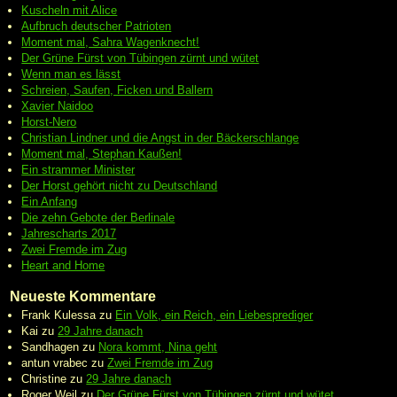
Kuscheln mit Alice
Aufbruch deutscher Patrioten
Moment mal, Sahra Wagenknecht!
Der Grüne Fürst von Tübingen zürnt und wütet
Wenn man es lässt
Schreien, Saufen, Ficken und Ballern
Xavier Naidoo
Horst-Nero
Christian Lindner und die Angst in der Bäckerschlange
Moment mal, Stephan Kaußen!
Ein strammer Minister
Der Horst gehört nicht zu Deutschland
Ein Anfang
Die zehn Gebote der Berlinale
Jahrescharts 2017
Zwei Fremde im Zug
Heart and Home
Neueste Kommentare
Frank Kulessa
zu
Ein Volk, ein Reich, ein Liebesprediger
Kai
zu
29 Jahre danach
Sandhagen
zu
Nora kommt, Nina geht
antun vrabec
zu
Zwei Fremde im Zug
Christine
zu
29 Jahre danach
Roger Weil
zu
Der Grüne Fürst von Tübingen zürnt und wütet