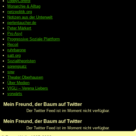
LobbyControl
Monarchie & Alltag
netzpolitik.org
Notizen aus der Unterwelt
perlentaucher.de
Peter
Märkert
Pro Asyl
Progressive
Soziale Plattform
Recoil
ruhrbarone
satt.org
Sozialtheoristen
sprengsatz
spw
Theater Oberhausen
Über Medien
VIGLi – Verena Liebers
vorwärts
Mein Freund, der Baum auf Twitter
Der Twitter Feed ist im Moment nicht verfügbar.
Mein Freund, der Baum auf Twitter
Der Twitter Feed ist im Moment nicht verfügbar.