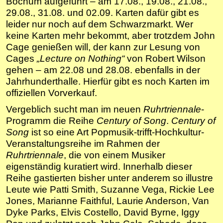
Bochum aufgeführt – am 17.08., 19.08., 21.08.,
29.08., 31.08. und 02.09. Karten dafür gibt es
leider nur noch auf dem Schwarzmarkt. Wer
keine Karten mehr bekommt, aber trotzdem John
Cage genießen will, der kann zur Lesung von
Cages
„Lecture on Nothing“
von Robert Wilson
gehen – am 22.08 und 28.08. ebenfalls in der
Jahrhunderthalle. Hierfür gibt es noch Karten im
offiziellen Vorverkauf.
Vergeblich sucht man im neuen
Ruhrtriennale
-
Programm die Reihe
Century of Song
.
Century of
Song
ist so eine Art Popmusik-trifft-Hochkultur-
Veranstaltungsreihe im Rahmen der
Ruhrtriennale
, die von einem Musiker
eigenständig kuratiert wird. Innerhalb dieser
Reihe gastierten bisher unter anderem so illustre
Leute wie Patti Smith, Suzanne Vega, Rickie Lee
Jones, Marianne Faithful, Laurie Anderson, Van
Dyke Parks, Elvis Costello, David Byrne, Iggy