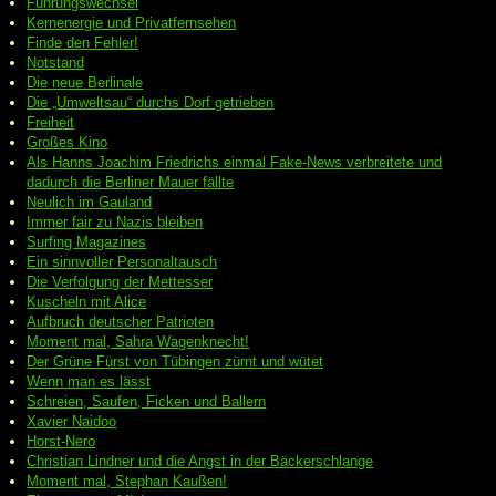
Führungswechsel
Kernenergie und Privatfernsehen
Finde den Fehler!
Notstand
Die neue Berlinale
Die „Umweltsau“ durchs Dorf getrieben
Freiheit
Großes Kino
Als Hanns Joachim Friedrichs einmal Fake-News verbreitete und
dadurch die Berliner Mauer fällte
Neulich im Gauland
Immer fair zu Nazis bleiben
Surfing Magazines
Ein sinnvoller Personaltausch
Die Verfolgung der Mettesser
Kuscheln mit Alice
Aufbruch deutscher Patrioten
Moment mal, Sahra Wagenknecht!
Der Grüne Fürst von Tübingen zürnt und wütet
Wenn man es lässt
Schreien, Saufen, Ficken und Ballern
Xavier Naidoo
Horst-Nero
Christian Lindner und die Angst in der Bäckerschlange
Moment mal, Stephan Kaußen!