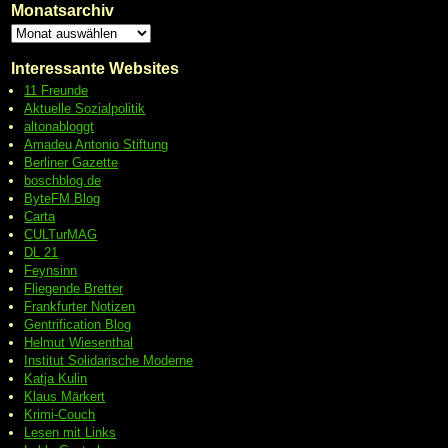
Monatsarchiv
Interessante Websites
11 Freunde
Aktuelle Sozialpolitik
altonabloggt
Amadeu Antonio Stiftung
Berliner Gazette
boschblog.de
ByteFM Blog
Carta
CULTurMAG
DL 21
Feynsinn
Fliegende Bretter
Frankfurter Notizen
Gentrification Blog
Helmut Wiesenthal
Institut Solidarische Moderne
Katja Kulin
Klaus Märkert
Krimi-Couch
Lesen mit Links