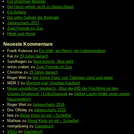
Ein strammer Minister
Der Horst gehört nicht zu Deutschland
Ein Anfang
Die zehn Gebote der Berlinale
Jahrescharts 2017
Zwei Fremde im Zug
Heart and Home
Neueste Kommentare
Frank Kulessa
zu
Ein Volk, ein Reich, ein Liebesprediger
Kai
zu
29 Jahre danach
Sandhagen
zu
Nora kommt, Nina geht
antun vrabec
zu
Zwei Fremde im Zug
Christine
zu
29 Jahre danach
Roger Weil
zu
Der Grüne Fürst von Tübingen zürnt und wütet
WDR 2
zu
Moment mal, Stephan Kaußen!
Neuer unsäglicher Vergleich: „Was der AfD der Flüchtling ist den
Grünen Glyphosat“ | LinksDiagonal
zu
Stefan Laurin findet einen neuen
Nazivergleich
Roger Weil
zu
Jahrescharts 2016
Doc Olliday
zu
Jahrescharts 2016
bea
zu
Almut Klotz ist tot – Scheiße!
Mathias
zu
Almut Klotz ist tot – Scheiße!
noergeljoerg
zu
Gästebuch
VIGLi
zu
Gästebuch