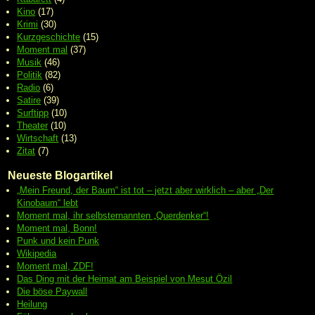
Kino
(17)
Krimi
(30)
Kurzgeschichte
(15)
Moment mal
(37)
Musik
(46)
Politik
(82)
Radio
(6)
Satire
(39)
Surftipp
(10)
Theater
(10)
Wirtschaft
(13)
Zitat
(7)
Neueste Blogartikel
„Mein Freund, der Baum“ ist tot – jetzt aber wirklich – aber „Der
Kinobaum“ lebt
Moment mal, ihr selbsternannten „Querdenker“!
Moment mal, Bonn!
Punk und kein Punk
Wikipedia
Moment mal, ZDF!
Das Ding mit der Heimat am Beispiel von Mesut Özil
Die böse Paywall
Heilung