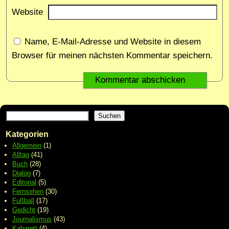
Website
Name, E-Mail-Adresse und Website in diesem
Browser für meinen nächsten Kommentar speichern.
Suchen
Kategorien
Allgemein
(1)
Alltag
(41)
Buch
(28)
Dialog
(7)
Editorial
(5)
Fernsehen
(30)
Fußball
(17)
Gedicht
(19)
Journalismus
(43)
Kabarett
(4)