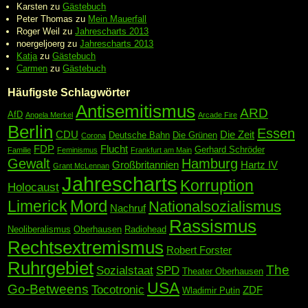
Karsten
zu
Gästebuch
Peter Thomas
zu
Mein Mauerfall
Roger Weil
zu
Jahrescharts 2013
noergeljoerg
zu
Jahrescharts 2013
Katja
zu
Gästebuch
Carmen
zu
Gästebuch
Häufigste Schlagwörter
Antisemitismus
ARD
AfD
Angela Merkel
Arcade Fire
Berlin
Essen
CDU
Die Zeit
Deutsche Bahn
Die Grünen
Corona
FDP
Flucht
Gerhard Schröder
Familie
Feminismus
Frankfurt am Main
Gewalt
Hamburg
Großbritannien
Hartz IV
Grant McLennan
Jahrescharts
Korruption
Holocaust
Mord
Limerick
Nationalsozialismus
Nachruf
Rassismus
Neoliberalismus
Oberhausen
Radiohead
Rechtsextremismus
Robert Forster
Ruhrgebiet
The
Sozialstaat
SPD
Theater Oberhausen
USA
Go-Betweens
Tocotronic
ZDF
Wladimir Putin