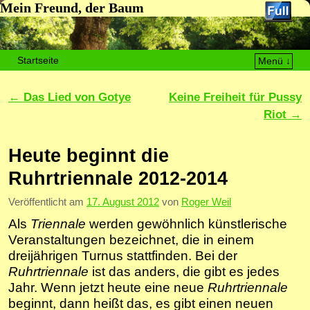
Mein Freund, der Baum
Startseite
Menü ↓
Zum Inhalt wechseln
Zum sekundären Inhalt wechseln
Artikelnavigation
←
Das Lied von Gotye
Keine Freiheit für Pussy
Riot
→
Heute beginnt die
Ruhrtriennale 2012-2014
Veröffentlicht am
17. August 2012
von
Roger Weil
Als
Triennale
werden gewöhnlich künstlerische
Veranstaltungen bezeichnet, die in einem
dreijährigen Turnus stattfinden. Bei der
Ruhrtriennale
ist das anders, die gibt es jedes
Jahr. Wenn jetzt heute eine neue
Ruhrtriennale
beginnt, dann heißt das, es gibt einen neuen