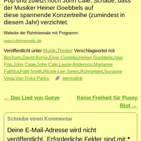
Pop und zuletzt noch John Cale. Schade, dass
der Musiker Heiner Goebbels auf
diese spannende Konzertreihe (zumindest in
diesem Jahr) verzichtet.
Website der Ruhrtriennale mit Programm:
www.ruhrtriennale.de
Veröffentlicht unter
Musik
,
Theater
Verschlagwortet mit
Bochum
,
David Byrne
,
Elvis Costello
,
Heiner Goebbels
,
Iggy
Pop
,
John Cage
,
John Cale
,
Laurie Anderson
,
Marianne
Faithful
,
Patti Smith
,
Rickie Lee Jones
,
Ruhrgebiet
,
Suzanne
Vega
,
Van Dyke Parks
permalink
Artikelnavigation
←
Das Lied von Gotye
Keine Freiheit für Pussy
Riot
→
Schreibe einen Kommentar
Deine E-Mail-Adresse wird nicht
veröffentlicht.
Erforderliche Felder sind mit
*