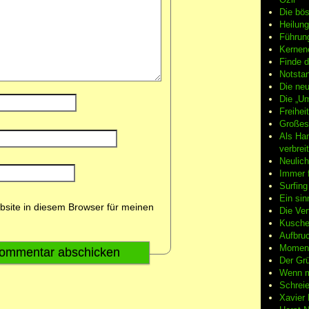
Die bö
Heilung
Führun
Kernene
Finde d
Notsta
Die neu
Die „Um
Freiheit
Großes
Als Ha
verbrei
Neulic
Immer f
Surfin
Ein sin
site in diesem Browser für meinen
Die Ver
Kuschel
Aufbruc
Moment
Der Grü
Wenn m
Schreie
Xavier