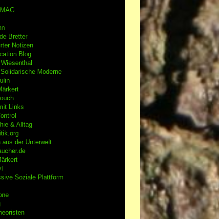
rMAG
nn
de Bretter
rter Notizen
ication Blog
 Wiesenthal
t Solidarische Moderne
ulin
Märkert
Couch
it Links
ontrol
ie & Alltag
tik.org
 aus der Unterwelt
aucher.de
ärkert
l
ssive
Soziale Plattform
one
g
heoristen