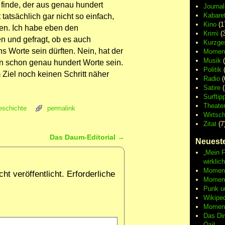
 finde, der aus genau hundert
Journa
Kabaret
tatsächlich gar nicht so einfach,
Kino
(1
en. Ich habe eben den
Krimi
(3
n und gefragt, ob es auch
Kurzge
 Worte sein dürften. Nein, hat der
Moment
Musik
(
n schon genau hundert Worte sein.
Politik
(
 Ziel noch keinen Schritt näher
Radio
(
Satire
(
Surftip
Theate
eschichte
permalink
Wirtsch
Zitat
(7
Das Daum-Editorial
→
Neueste
„Mein F
wirklic
Moment 
ht veröffentlicht.
Erforderliche
Moment
Punk u
Wikipe
Moment
Das Di
Özil