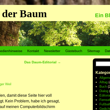
 der Baum
Ein B
edienhinweise
Kontakt
Newsletter
Gästebuch
Sitemap
Da
Das Daum-Editorial
→
Kategor
Allgem
Alltag
(
ger Weil
Buch
(2
Dialog
(
n, damit diese Seite hier voll
Editoria
Fernse
gt. Kein Problem, habe ich gesagt,
Fußball
ch auf meinen Computerbildschirm
Gedich