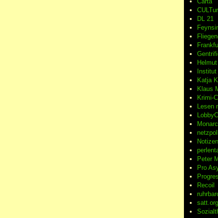
Carta
CULTu
DL 21
Feynsi
Fliegen
Frankfu
Gentrif
Helmut
Institu
Katja K
Klaus 
Krimi-
Lesen m
LobbyC
Monarch
netzpoli
Notizen
perlent
Peter
M
Pro Asy
Progre
Recoil
ruhrbar
satt.or
Sozialt