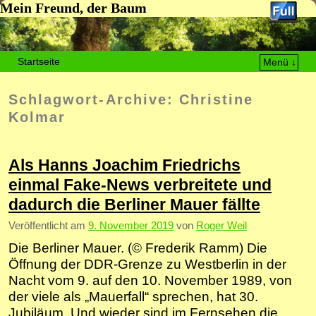
Mein Freund, der Baum
Startseite
Menü ↓
Zum Inhalt wechseln
Zum sekundären Inhalt wechseln
Schlagwort-Archive:
Christine
Kolmar
Als Hanns Joachim Friedrichs
einmal Fake-News verbreitete und
dadurch die Berliner Mauer fällte
Veröffentlicht am
9. November 2019
von
Roger Weil
Die Berliner Mauer. (© Frederik Ramm) Die
Öffnung der DDR-Grenze zu Westberlin in der
Nacht vom 9. auf den 10. November 1989, von
der viele als „Mauerfall“ sprechen, hat 30.
Jubiläum. Und wieder sind im Fernsehen die