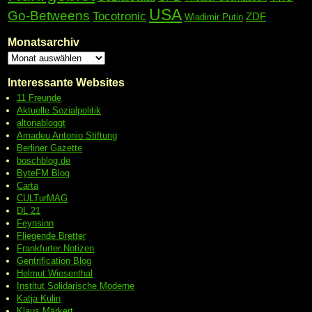
USA
Go-Betweens
Tocotronic
ZDF
Wladimir Putin
Monatsarchiv
Interessante Websites
11 Freunde
Aktuelle Sozialpolitik
altonabloggt
Amadeu Antonio Stiftung
Berliner Gazette
boschblog.de
ByteFM Blog
Carta
CULTurMAG
DL 21
Feynsinn
Fliegende Bretter
Frankfurter Notizen
Gentrification Blog
Helmut Wiesenthal
Institut Solidarische Moderne
Katja Kulin
Klaus Märkert