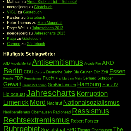
Mathias
zu
Almut Klotz ist tot – Scheiße!
noergeljoerg
zu
Gästebuch
VIGLi
zu
Gästebuch
Karsten
zu
Gästebuch
Peter Thomas
zu
Mein Mauerfall
Roger Weil
zu
Jahrescharts 2013
noergeljoerg
zu
Jahrescharts 2013
Katja
zu
Gästebuch
Carmen
zu
Gästebuch
Häufigste Schlagwörter
Antisemitismus
ARD
AfD
Angela Merkel
Arcade Fire
Berlin
Essen
CDU
Die Zeit
Deutsche Bahn
Die Grünen
Corona
FDP
Flucht
Gerhard Schröder
Familie
Feminismus
Frankfurt am Main
Gewalt
Hamburg
Großbritannien
Hartz IV
Grant McLennan
Jahrescharts
Korruption
Holocaust
Mord
Limerick
Nationalsozialismus
Nachruf
Rassismus
Neoliberalismus
Oberhausen
Radiohead
Rechtsextremismus
Robert Forster
Ruhrgebiet
The
Sozialstaat
SPD
Theater Oberhausen