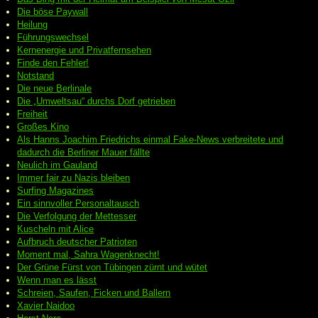
Die böse Paywall
Heilung
Führungswechsel
Kernenergie und Privatfernsehen
Finde den Fehler!
Notstand
Die neue Berlinale
Die „Umweltsau“ durchs Dorf getrieben
Freiheit
Großes Kino
Als Hanns Joachim Friedrichs einmal Fake-News verbreitete und
dadurch die Berliner Mauer fällte
Neulich im Gauland
Immer fair zu Nazis bleiben
Surfing Magazines
Ein sinnvoller Personaltausch
Die Verfolgung der Mettesser
Kuscheln mit Alice
Aufbruch deutscher Patrioten
Moment mal, Sahra Wagenknecht!
Der Grüne Fürst von Tübingen zürnt und wütet
Wenn man es lässt
Schreien, Saufen, Ficken und Ballern
Xavier Naidoo