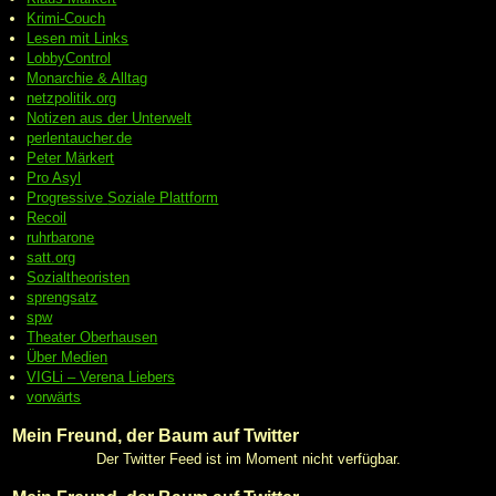
Krimi-Couch
Lesen mit Links
LobbyControl
Monarchie & Alltag
netzpolitik.org
Notizen aus der Unterwelt
perlentaucher.de
Peter
Märkert
Pro Asyl
Progressive
Soziale Plattform
Recoil
ruhrbarone
satt.org
Sozialtheoristen
sprengsatz
spw
Theater Oberhausen
Über Medien
VIGLi – Verena Liebers
vorwärts
Mein Freund, der Baum auf Twitter
Der Twitter Feed ist im Moment nicht verfügbar.