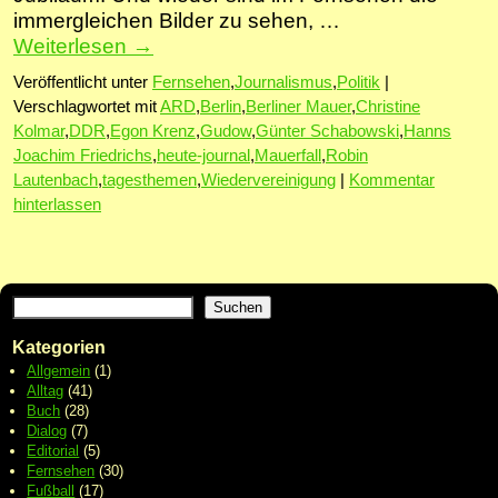
immergleichen Bilder zu sehen, …
Weiterlesen
→
Veröffentlicht unter
Fernsehen
,
Journalismus
,
Politik
|
Verschlagwortet mit
ARD
,
Berlin
,
Berliner Mauer
,
Christine
Kolmar
,
DDR
,
Egon Krenz
,
Gudow
,
Günter Schabowski
,
Hanns
Joachim Friedrichs
,
heute-journal
,
Mauerfall
,
Robin
Lautenbach
,
tagesthemen
,
Wiedervereinigung
|
Kommentar
hinterlassen
Suchen
Kategorien
Allgemein
(1)
Alltag
(41)
Buch
(28)
Dialog
(7)
Editorial
(5)
Fernsehen
(30)
Fußball
(17)