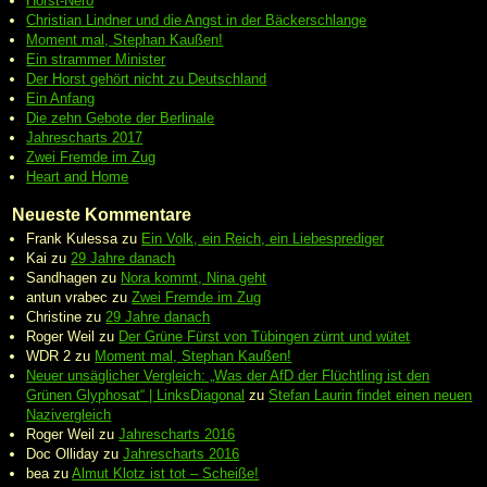
Horst-Nero
Christian Lindner und die Angst in der Bäckerschlange
Moment mal, Stephan Kaußen!
Ein strammer Minister
Der Horst gehört nicht zu Deutschland
Ein Anfang
Die zehn Gebote der Berlinale
Jahrescharts 2017
Zwei Fremde im Zug
Heart and Home
Neueste Kommentare
Frank Kulessa
zu
Ein Volk, ein Reich, ein Liebesprediger
Kai
zu
29 Jahre danach
Sandhagen
zu
Nora kommt, Nina geht
antun vrabec
zu
Zwei Fremde im Zug
Christine
zu
29 Jahre danach
Roger Weil
zu
Der Grüne Fürst von Tübingen zürnt und wütet
WDR 2
zu
Moment mal, Stephan Kaußen!
Neuer unsäglicher Vergleich: „Was der AfD der Flüchtling ist den
Grünen Glyphosat“ | LinksDiagonal
zu
Stefan Laurin findet einen neuen
Nazivergleich
Roger Weil
zu
Jahrescharts 2016
Doc Olliday
zu
Jahrescharts 2016
bea
zu
Almut Klotz ist tot – Scheiße!