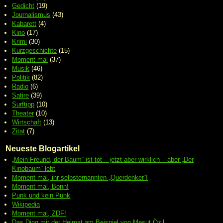
Gedicht
(19)
Journalismus
(43)
Kabarett
(4)
Kino
(17)
Krimi
(30)
Kurzgeschichte
(15)
Moment mal
(37)
Musik
(46)
Politik
(82)
Radio
(6)
Satire
(39)
Surftipp
(10)
Theater
(10)
Wirtschaft
(13)
Zitat
(7)
Neueste Blogartikel
„Mein Freund, der Baum“ ist tot – jetzt aber wirklich – aber „Der
Kinobaum“ lebt
Moment mal, ihr selbsternannten „Querdenker“!
Moment mal, Bonn!
Punk und kein Punk
Wikipedia
Moment mal, ZDF!
Das Ding mit der Heimat am Beispiel von Mesut Özil