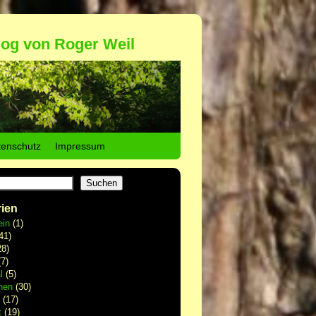
log von Roger Weil
tenschutz
Impressum
Suchen
ien
ein
(1)
41)
8)
7)
l
(5)
hen
(30)
(17)
t
(19)