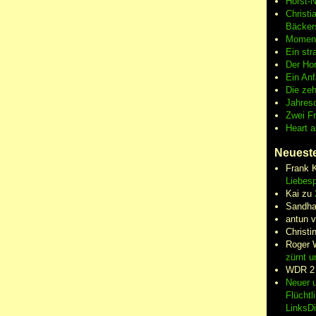
Horst-
Christi
Bäcker
Moment
Ein str
Der Hor
Ein An
Die zeh
Jahres
Zwei F
Heart 
Neuest
Frank 
Liebesp
Kai
zu
Sandha
antun 
Christi
Roger 
zürnt u
WDR 2
Neuer u
Flüchtl
LinksD