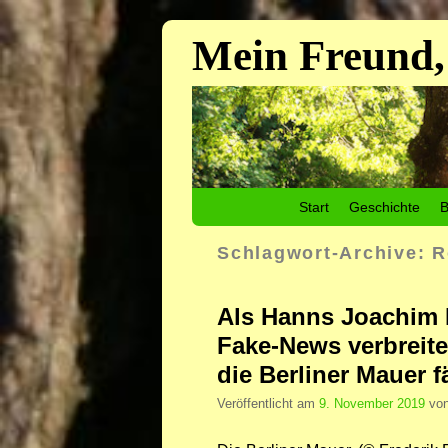
Mein Freund,
Zum Inhalt wechseln
Zum sekundären Inhalt wechseln
Start
Geschichte
B
Schlagwort-Archive:
R
Als Hanns Joachim 
Fake-News verbreit
die Berliner Mauer fä
Veröffentlicht am
9. November 2019
vo