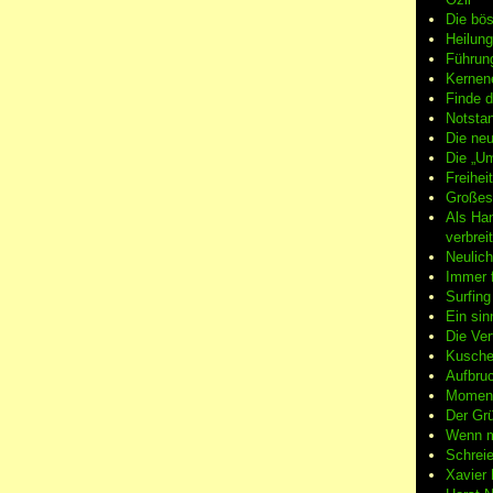
Die bö
Heilung
Führun
Kernene
Finde d
Notsta
Die neu
Die „Um
Freiheit
Großes
Als Ha
verbrei
Neulic
Immer f
Surfin
Ein sin
Die Ver
Kuschel
Aufbruc
Moment
Der Grü
Wenn m
Schreie
Xavier