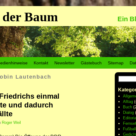
 der Baum
Ein B
edienhinweise
Kontakt
Newsletter
Gästebuch
Sitemap
Da
obin Lautenbach
Kategor
Friedrichs einmal
Allgem
Alltag
(
ete und dadurch
Buch
(2
llte
Dialog
(
Editoria
n
Roger Weil
Fernse
Fußball
Gedich