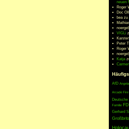
neuen N
Roger 
Doc Oll
bea
zu
Mathia
noergel
VIGLi
Karste
Peter 
Roger 
noergel
Katja
z
Carme
Häufigs
AfD
Angela
Arcade Fire
Deutsche
FD
Familie
Gerhard S
Großbrit
Holocau