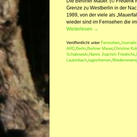
Die Berliner Mauer. (© Frederi
Grenze zu Westberlin in der Na
1989, von der viele als „Mauerfa
wieder sind im Fernsehen die i
Weiterlesen
→
Veröffentlicht unter
Fernsehen
,
Journali
ARD
,
Berlin
,
Berliner Mauer
,
Christine Ko
Schabowski
,
Hanns Joachim Friedrichs
,
Lautenbach
,
tagesthemen
,
Wiederverein