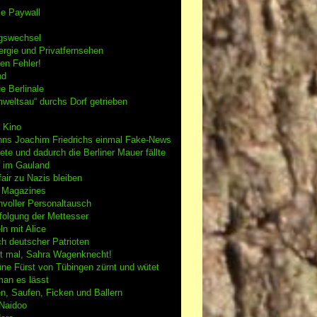
se Paywall
gswechsel
rgie und Privatfernsehen
en Fehler!
nd
e Berlinale
weltsau“ durchs Dorf getrieben
 Kino
nns Joachim Friedrichs einmal Fake-News
tete und dadurch die Berliner Mauer fällte
h im Gauland
air zu Nazis bleiben
g Magazines
nvoller Personaltausch
folgung der Mettesser
n mit Alice
h deutscher Patrioten
 mal, Sahra Wagenknecht!
ne Fürst von Tübingen zürnt und wütet
an es lässt
n, Saufen, Ficken und Ballern
 Naidoo