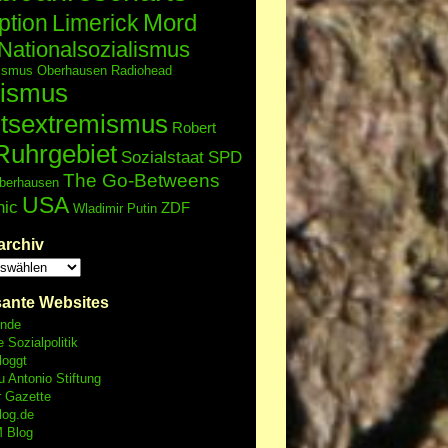
Mord
ption
Limerick
Nationalsozialismus
lismus
Oberhausen
Radiohead
ismus
tsextremismus
Robert
Ruhrgebiet
Sozialstaat
SPD
The Go-Betweens
berhausen
USA
nic
ZDF
Wladimir Putin
archiv
sante Websites
unde
e Sozialpolitik
loggt
 Antonio Stiftung
r Gazette
log.de
 Blog