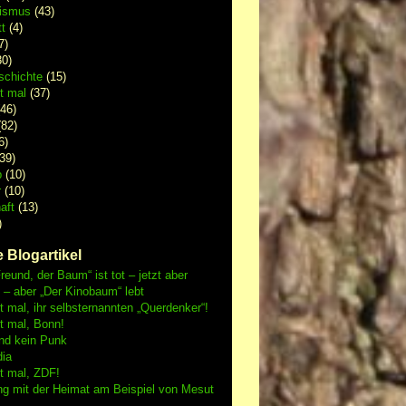
lismus
(43)
t
(4)
7)
0)
schichte
(15)
 mal
(37)
46)
82)
6)
39)
p
(10)
r
(10)
aft
(13)
)
 Blogartikel
reund, der Baum“ ist tot – jetzt aber
h – aber „Der Kinobaum“ lebt
mal, ihr selbsternannten „Querdenker“!
 mal, Bonn!
nd kein Punk
dia
 mal, ZDF!
ng mit der Heimat am Beispiel von Mesut