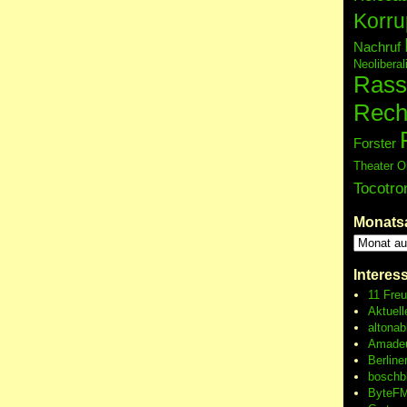
Korru
Nachruf
Neolibera
Rass
Rech
Forster
Theater O
Tocotro
Monats
Interes
11 Fre
Aktuell
altonab
Amadeu
Berline
boschb
ByteFM