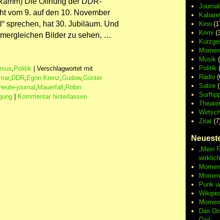
k Ramm) Die Öffnung der DDR-
Journa
cht vom 9. auf den 10. November
Kabaret
ll“ sprechen, hat 30. Jubiläum. Und
Kino
(1
Krimi
(3
mmergleichen Bilder zu sehen, …
Kurzge
Moment
Musik
(
Politik
(
smus
,
Politik
|
Verschlagwortet mit
Radio
(
lmar
,
DDR
,
Egon Krenz
,
Gudow
,
Günter
Satire
(
heute-journal
,
Mauerfall
,
Robin
Surftip
igung
|
Kommentar hinterlassen
Theate
Wirtsch
Zitat
(7
Neueste
„Mein F
wirklic
Moment 
Moment
Punk u
Wikipe
Moment
Das Di
Özil