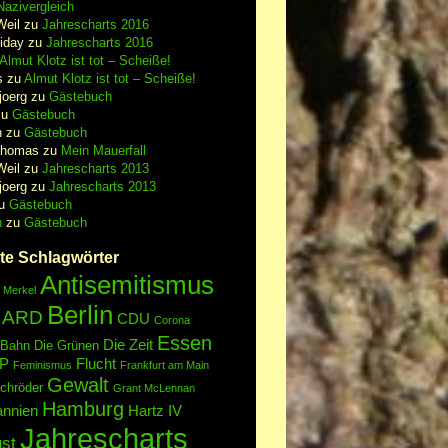
azivergleich
Weil
zu
Jahrescharts 2016
iday
zu
Jahrescharts 2016
Almut Klotz ist tot – Scheiße!
s
zu
Almut Klotz ist tot – Scheiße!
joerg
zu
Gästebuch
zu
Gästebuch
n
zu
Gästebuch
Thomas
zu
Mein Mauerfall
Weil
zu
Jahrescharts 2013
joerg
zu
Jahrescharts 2013
u
Gästebuch
n
zu
Gästebuch
te Schlagwörter
Antisemitismus
 Merkel
Berlin
ARD
CDU
Corona
Essen
Die Zeit
 Bahn
Die Grünen
P
Flucht
Feminismus
Frankfurt am Main
Gewalt
chröder
Grant McLennan
Hamburg
annien
Hartz IV
Jahrescharts
st