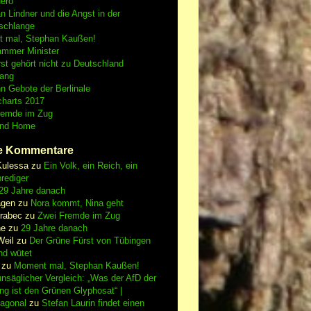
Nero
an Lindner und die Angst in der
schlange
 mal, Stephan Kaußen!
ammer Minister
st gehört nicht zu Deutschland
fang
n Gebote der Berlinale
charts 2017
remde im Zug
and Home
e Kommentare
Kulessa
zu
Ein Volk, ein Reich, ein
rediger
29 Jahre danach
gen
zu
Nora kommt, Nina geht
vrabec
zu
Zwei Fremde im Zug
ne
zu
29 Jahre danach
Weil
zu
Der Grüne Fürst von Tübingen
nd wütet
zu
Moment mal, Stephan Kaußen!
nsäglicher Vergleich: „Was der AfD der
ing ist den Grünen Glyphosat“ |
iagonal
zu
Stefan Laurin findet einen