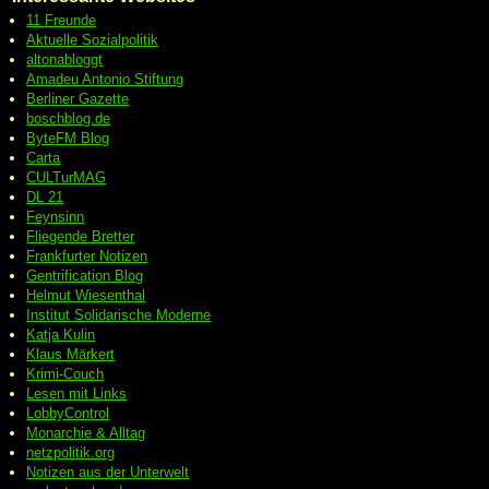
11 Freunde
Aktuelle Sozialpolitik
altonabloggt
Amadeu Antonio Stiftung
Berliner Gazette
boschblog.de
ByteFM Blog
Carta
CULTurMAG
DL 21
Feynsinn
Fliegende Bretter
Frankfurter Notizen
Gentrification Blog
Helmut Wiesenthal
Institut Solidarische Moderne
Katja Kulin
Klaus Märkert
Krimi-Couch
Lesen mit Links
LobbyControl
Monarchie & Alltag
netzpolitik.org
Notizen aus der Unterwelt