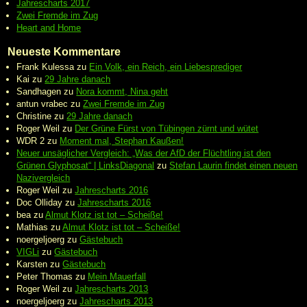
Jahrescharts 2017
Zwei Fremde im Zug
Heart and Home
Neueste Kommentare
Frank Kulessa
zu
Ein Volk, ein Reich, ein Liebesprediger
Kai
zu
29 Jahre danach
Sandhagen
zu
Nora kommt, Nina geht
antun vrabec
zu
Zwei Fremde im Zug
Christine
zu
29 Jahre danach
Roger Weil
zu
Der Grüne Fürst von Tübingen zürnt und wütet
WDR 2
zu
Moment mal, Stephan Kaußen!
Neuer unsäglicher Vergleich: „Was der AfD der Flüchtling ist den
Grünen Glyphosat“ | LinksDiagonal
zu
Stefan Laurin findet einen neuen
Nazivergleich
Roger Weil
zu
Jahrescharts 2016
Doc Olliday
zu
Jahrescharts 2016
bea
zu
Almut Klotz ist tot – Scheiße!
Mathias
zu
Almut Klotz ist tot – Scheiße!
noergeljoerg
zu
Gästebuch
VIGLi
zu
Gästebuch
Karsten
zu
Gästebuch
Peter Thomas
zu
Mein Mauerfall
Roger Weil
zu
Jahrescharts 2013
noergeljoerg
zu
Jahrescharts 2013