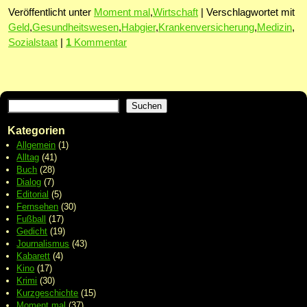
Veröffentlicht unter
Moment mal
,
Wirtschaft
|
Verschlagwortet mit
Geld
,
Gesundheitswesen
,
Habgier
,
Krankenversicherung
,
Medizin
,
Sozialstaat
|
1
Kommentar
Suchen
Kategorien
Allgemein
(1)
Alltag
(41)
Buch
(28)
Dialog
(7)
Editorial
(5)
Fernsehen
(30)
Fußball
(17)
Gedicht
(19)
Journalismus
(43)
Kabarett
(4)
Kino
(17)
Krimi
(30)
Kurzgeschichte
(15)
Moment mal
(37)