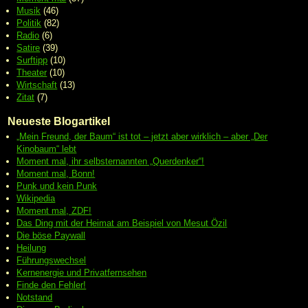
Musik
(46)
Politik
(82)
Radio
(6)
Satire
(39)
Surftipp
(10)
Theater
(10)
Wirtschaft
(13)
Zitat
(7)
Neueste Blogartikel
„Mein Freund, der Baum“ ist tot – jetzt aber wirklich – aber „Der
Kinobaum“ lebt
Moment mal, ihr selbsternannten „Querdenker“!
Moment mal, Bonn!
Punk und kein Punk
Wikipedia
Moment mal, ZDF!
Das Ding mit der Heimat am Beispiel von Mesut Özil
Die böse Paywall
Heilung
Führungswechsel
Kernenergie und Privatfernsehen
Finde den Fehler!
Notstand