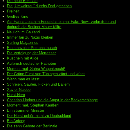
Die neue Berlinale
Die „Umweltsau“ durchs Dorf getrieben
Freiheit
Großes Kino
Als Hanns Joachim Friedrichs einmal Fake-News verbreitete und
dadurch die Berliner Mauer fällte
Neulich im Gauland
Immer fair zu Nazis bleiben
Surfing Magazines
Ein sinnvoller Personaltausch
Die Verfolgung der Mettesser
Kuscheln mit Alice
Aufbruch deutscher Patrioten
Moment mal, Sahra Wagenknecht!
Der Grüne Fürst von Tübingen zürnt und wütet
Wenn man es lässt
Schreien, Saufen, Ficken und Ballern
Xavier Naidoo
Horst-Nero
Christian Lindner und die Angst in der Bäckerschlange
Moment mal, Stephan Kaußen!
Ein strammer Minister
Der Horst gehört nicht zu Deutschland
Ein Anfang
Die zehn Gebote der Berlinale