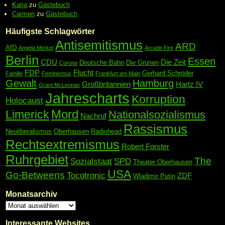
Katja
zu
Gästebuch
Carmen
zu
Gästebuch
Häufigste Schlagwörter
Antisemitismus
ARD
AfD
Angela Merkel
Arcade Fire
Berlin
Essen
CDU
Die Zeit
Deutsche Bahn
Die Grünen
Corona
FDP
Flucht
Gerhard Schröder
Familie
Feminismus
Frankfurt am Main
Gewalt
Hamburg
Großbritannien
Hartz IV
Grant McLennan
Jahrescharts
Korruption
Holocaust
Mord
Limerick
Nationalsozialismus
Nachruf
Rassismus
Neoliberalismus
Oberhausen
Radiohead
Rechtsextremismus
Robert Forster
Ruhrgebiet
The
Sozialstaat
SPD
Theater Oberhausen
USA
Go-Betweens
Tocotronic
ZDF
Wladimir Putin
Monatsarchiv
Interessante Websites