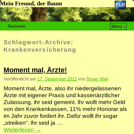
Mein Freund, der Baum
Startseite
Menü ↓
Zum Inhalt wechseln
Zum sekundären Inhalt wechseln
Schlagwort-Archive:
Krankenversicherung
Moment mal, Ärzte!
Veröffentlicht am
17. September 2012
von
Roger Weil
Moment mal, Ärzte, also ihr niedergelassenen
Ärzte mit eigener Praxis und kassenärztlicher
Zulassung, ihr seid gemeint. Ihr wollt mehr Geld
von den Krankenkassen, 11% mehr Honorar als
im Jahr zuvor fordert ihr. Dafür wollt ihr sogar
„streiken“. Ihr seid ja …
Weiterlesen
→