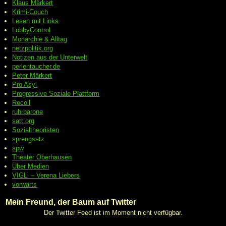
Klaus Märkert
Krimi-Couch
Lesen mit Links
LobbyControl
Monarchie & Alltag
netzpolitik.org
Notizen aus der Unterwelt
perlentaucher.de
Peter
Märkert
Pro Asyl
Progressive
Soziale Plattform
Recoil
ruhrbarone
satt.org
Sozialtheoristen
sprengsatz
spw
Theater Oberhausen
Über Medien
VIGLi – Verena Liebers
vorwärts
Mein Freund, der Baum auf Twitter
Der Twitter Feed ist im Moment nicht verfügbar.