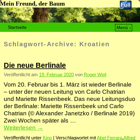
Mein Freund, der Baum
Startseite
Menü ↓
Zum Inhalt wechseln
Zum sekundären Inhalt wechseln
Schlagwort-Archive:
Kroatien
Die neue Berlinale
Veröffentlicht am
19. Februar 2020
von
Roger Weil
Vom 20. Februar bis 1. März ist wieder Berlinale
– unter der neuen Leitung von Carlo Chatrian
und Mariette Rissenbeek. Das neue Leitungsduo
der Berlinale: Mariette Rissenbeek und Carlo
Chatrian (© Alexander Janetzko / Berlinale 2019)
Zwei Wochen später als …
Weiterlesen
→
Veröffentlicht unter
Kino
|
Verschlagwortet mit
Abel Ferrara
,
Alfred