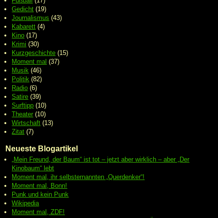
Fußball
(17)
Gedicht
(19)
Journalismus
(43)
Kabarett
(4)
Kino
(17)
Krimi
(30)
Kurzgeschichte
(15)
Moment mal
(37)
Musik
(46)
Politik
(82)
Radio
(6)
Satire
(39)
Surftipp
(10)
Theater
(10)
Wirtschaft
(13)
Zitat
(7)
Neueste Blogartikel
„Mein Freund, der Baum“ ist tot – jetzt aber wirklich – aber „Der
Kinobaum“ lebt
Moment mal, ihr selbsternannten „Querdenker“!
Moment mal, Bonn!
Punk und kein Punk
Wikipedia
Moment mal, ZDF!