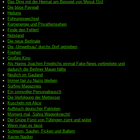
Das Ding mit der Heimat am Beispiel von Mesut Özil
Die böse Paywall
Heilung
Führungswechsel
Kernenergie und Privatfernsehen
Finde den Fehler!
Notstand
Die neue Berlinale
Die „Umweltsau“ durchs Dorf getrieben
Freiheit
Großes Kino
Als Hanns Joachim Friedrichs einmal Fake-News verbreitete und
dadurch die Berliner Mauer fällte
Neulich im Gauland
Immer fair zu Nazis bleiben
Surfing Magazines
Ein sinnvoller Personaltausch
Die Verfolgung der Mettesser
Kuscheln mit Alice
Aufbruch deutscher Patrioten
Moment mal, Sahra Wagenknecht!
Der Grüne Fürst von Tübingen zürnt und wütet
Wenn man es lässt
Schreien, Saufen, Ficken und Ballern
Xavier Naidoo