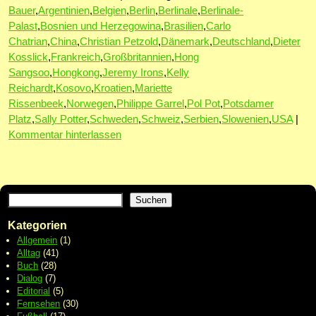
Bauer
,
Argentinien
,
Belgien
,
Berlin
,
Berlinale
,
Berlinale-
Palast
,
Bosnien und Herzegowina
,
Brasilien
,
Carlo
Chatrian
,
China
,
Christian Petzold
,
Dänemark
,
Deutschland
,
Dieter
Kosslick
,
Frankreich
,
Großbritannien
,
Hong
Sangsoo
,
Hongkong
,
Jeremy Irons
,
Kelly
Reichardt
,
Kosovo
,
Kroatien
,
Mariette
Rissenbeek
,
Norwegen
,
Philippe Garrel
,
Pol Pot
,
Potsdamer
Platz
,
Sally Potter
,
Schweden
,
Schweiz
,
Serbien
,
Slowenien
,
USA
|
Kommentar hinterlassen
Suchen
Kategorien
Allgemein
(1)
Alltag
(41)
Buch
(28)
Dialog
(7)
Editorial
(5)
Fernsehen
(30)