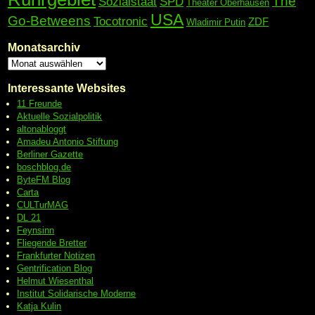
The
Sozialstaat
SPD
Theater Oberhausen
USA
Go-Betweens
Tocotronic
ZDF
Wladimir Putin
Monatsarchiv
Interessante Websites
11 Freunde
Aktuelle Sozialpolitik
altonabloggt
Amadeu Antonio Stiftung
Berliner Gazette
boschblog.de
ByteFM Blog
Carta
CULTurMAG
DL 21
Feynsinn
Fliegende Bretter
Frankfurter Notizen
Gentrification Blog
Helmut Wiesenthal
Institut Solidarische Moderne
Katja Kulin