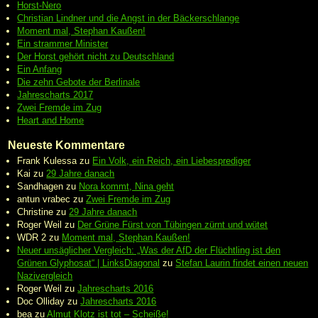
Horst-Nero
Christian Lindner und die Angst in der Bäckerschlange
Moment mal, Stephan Kaußen!
Ein strammer Minister
Der Horst gehört nicht zu Deutschland
Ein Anfang
Die zehn Gebote der Berlinale
Jahrescharts 2017
Zwei Fremde im Zug
Heart and Home
Neueste Kommentare
Frank Kulessa
zu
Ein Volk, ein Reich, ein Liebesprediger
Kai
zu
29 Jahre danach
Sandhagen
zu
Nora kommt, Nina geht
antun vrabec
zu
Zwei Fremde im Zug
Christine
zu
29 Jahre danach
Roger Weil
zu
Der Grüne Fürst von Tübingen zürnt und wütet
WDR 2
zu
Moment mal, Stephan Kaußen!
Neuer unsäglicher Vergleich: „Was der AfD der Flüchtling ist den
Grünen Glyphosat“ | LinksDiagonal
zu
Stefan Laurin findet einen neuen
Nazivergleich
Roger Weil
zu
Jahrescharts 2016
Doc Olliday
zu
Jahrescharts 2016
bea
zu
Almut Klotz ist tot – Scheiße!