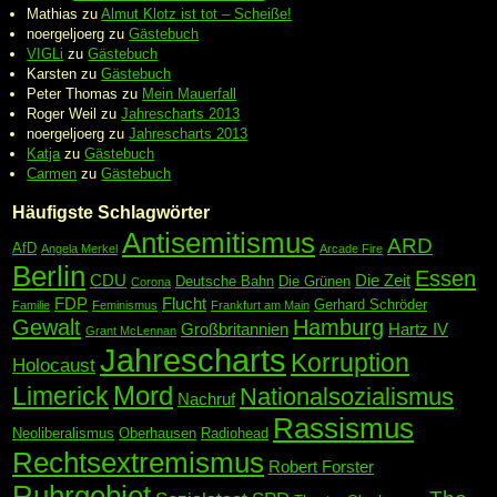
Mathias
zu
Almut Klotz ist tot – Scheiße!
noergeljoerg
zu
Gästebuch
VIGLi
zu
Gästebuch
Karsten
zu
Gästebuch
Peter Thomas
zu
Mein Mauerfall
Roger Weil
zu
Jahrescharts 2013
noergeljoerg
zu
Jahrescharts 2013
Katja
zu
Gästebuch
Carmen
zu
Gästebuch
Häufigste Schlagwörter
Antisemitismus
ARD
AfD
Angela Merkel
Arcade Fire
Berlin
Essen
CDU
Die Zeit
Deutsche Bahn
Die Grünen
Corona
FDP
Flucht
Gerhard Schröder
Familie
Feminismus
Frankfurt am Main
Gewalt
Hamburg
Großbritannien
Hartz IV
Grant McLennan
Jahrescharts
Korruption
Holocaust
Mord
Limerick
Nationalsozialismus
Nachruf
Rassismus
Neoliberalismus
Oberhausen
Radiohead
Rechtsextremismus
Robert Forster
Ruhrgebiet