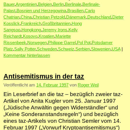
Bauer
,
Argentinien
,
Belgien
,
Berlin
,
Berlinale
,
Berlinale-
Palast
,
Bosnien und Herzegowina
,
Brasilien
,
Carlo
Chatrian
,
China
,
Christian Petzold
,
Dänemark
,
Deutschland
,
Dieter
Kosslick
,
Frankreich
,
Großbritannien
,
Hong
Sangsoo
,
Hongkong
,
Jeremy Irons
,
Kelly
Reichardt
,
Kosovo
,
Kroatien
,
Mariette
Rissenbeek
,
Norwegen
,
Philippe Garrel
,
Pol Pot
,
Potsdamer
Platz
,
Sally Potter
,
Schweden
,
Schweiz
,
Serbien
,
Slowenien
,
USA
|
Kommentar hinterlassen
Antisemitismus in der taz
Veröffentlicht am
14. Februar 1997
von
Roger Weil
Ein Leserbrief an die taz – bezüglich zweier taz-
Artikel von Anita Kugler vom 25. Januar 1997
(„Jüdische Anwältin gegen Widerständler“ und
„Keine Sonderanstandsregeln“) und bezüglich
eines taz-Artikels von Christian Semler vom 14.
Februar 1997 („Vorwurf Kryptoantisemitismus“)