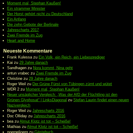
Moment mal, Stephan Kaußen!
Ein strammer Minister
Der Horst gehört nicht zu Deutschland
Ein Anfang
Die zehn Gebote der Berlinale
Jahrescharts 2017
Zwei Fremde im Zug
Heart and Home
Neueste Kommentare
Frank Kulessa
zu
Ein Volk, ein Reich, ein Liebesprediger
Kai
zu
29 Jahre danach
Sandhagen
zu
Nora kommt, Nina geht
antun vrabec
zu
Zwei Fremde im Zug
Christine
zu
29 Jahre danach
Roger Weil
zu
Der Grüne Fürst von Tübingen zürnt und wütet
WDR 2
zu
Moment mal, Stephan Kaußen!
Neuer unsäglicher Vergleich: „Was der AfD der Flüchtling ist den
Grünen Glyphosat“ | LinksDiagonal
zu
Stefan Laurin findet einen neuen
Nazivergleich
Roger Weil
zu
Jahrescharts 2016
Doc Olliday
zu
Jahrescharts 2016
bea
zu
Almut Klotz ist tot – Scheiße!
Mathias
zu
Almut Klotz ist tot – Scheiße!
noergeljoerg
zu
Gästebuch