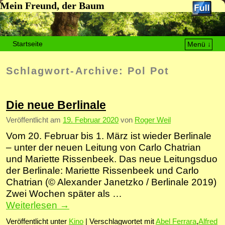
Mein Freund, der Baum
Startseite
Menü ↓
Zum Inhalt wechseln
Zum sekundären Inhalt wechseln
Schlagwort-Archive:
Pol Pot
Die neue Berlinale
Veröffentlicht am
19. Februar 2020
von
Roger Weil
Vom 20. Februar bis 1. März ist wieder Berlinale
– unter der neuen Leitung von Carlo Chatrian
und Mariette Rissenbeek. Das neue Leitungsduo
der Berlinale: Mariette Rissenbeek und Carlo
Chatrian (© Alexander Janetzko / Berlinale 2019)
Zwei Wochen später als …
Weiterlesen
→
Veröffentlicht unter
Kino
|
Verschlagwortet mit
Abel Ferrara
,
Alfred