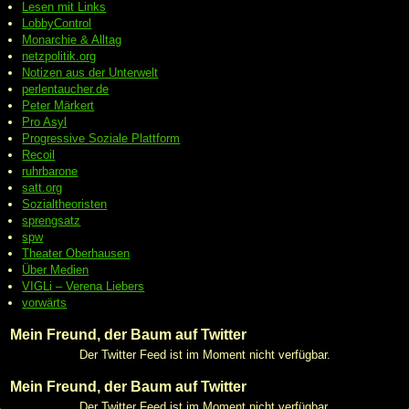
Lesen mit Links
LobbyControl
Monarchie & Alltag
netzpolitik.org
Notizen aus der Unterwelt
perlentaucher.de
Peter
Märkert
Pro Asyl
Progressive
Soziale Plattform
Recoil
ruhrbarone
satt.org
Sozialtheoristen
sprengsatz
spw
Theater Oberhausen
Über Medien
VIGLi – Verena Liebers
vorwärts
Mein Freund, der Baum auf Twitter
Der Twitter Feed ist im Moment nicht verfügbar.
Mein Freund, der Baum auf Twitter
Der Twitter Feed ist im Moment nicht verfügbar.