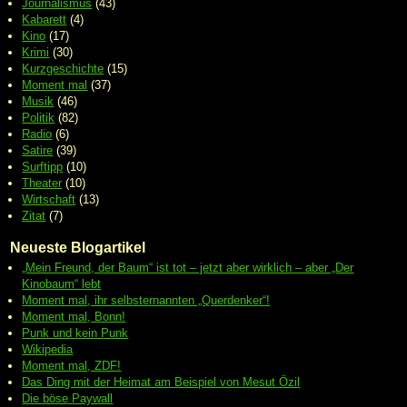
Journalismus
(43)
Kabarett
(4)
Kino
(17)
Krimi
(30)
Kurzgeschichte
(15)
Moment mal
(37)
Musik
(46)
Politik
(82)
Radio
(6)
Satire
(39)
Surftipp
(10)
Theater
(10)
Wirtschaft
(13)
Zitat
(7)
Neueste Blogartikel
„Mein Freund, der Baum“ ist tot – jetzt aber wirklich – aber „Der
Kinobaum“ lebt
Moment mal, ihr selbsternannten „Querdenker“!
Moment mal, Bonn!
Punk und kein Punk
Wikipedia
Moment mal, ZDF!
Das Ding mit der Heimat am Beispiel von Mesut Özil
Die böse Paywall