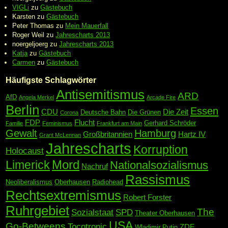
VIGLi
zu
Gästebuch
Karsten
zu
Gästebuch
Peter Thomas
zu
Mein Mauerfall
Roger Weil
zu
Jahrescharts 2013
noergeljoerg
zu
Jahrescharts 2013
Katja
zu
Gästebuch
Carmen
zu
Gästebuch
Häufigste Schlagwörter
Antisemitismus
ARD
AfD
Angela Merkel
Arcade Fire
Berlin
Essen
CDU
Die Zeit
Deutsche Bahn
Die Grünen
Corona
FDP
Flucht
Gerhard Schröder
Familie
Feminismus
Frankfurt am Main
Gewalt
Hamburg
Großbritannien
Hartz IV
Grant McLennan
Jahrescharts
Korruption
Holocaust
Mord
Limerick
Nationalsozialismus
Nachruf
Rassismus
Neoliberalismus
Oberhausen
Radiohead
Rechtsextremismus
Robert Forster
Ruhrgebiet
The
Sozialstaat
SPD
Theater Oberhausen
USA
Go-Betweens
Tocotronic
ZDF
Wladimir Putin