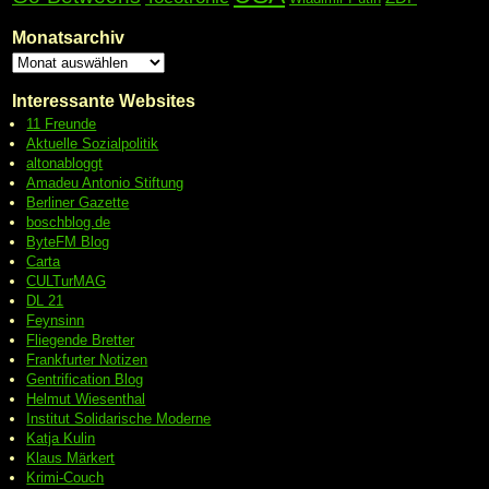
Monatsarchiv
Interessante Websites
11 Freunde
Aktuelle Sozialpolitik
altonabloggt
Amadeu Antonio Stiftung
Berliner Gazette
boschblog.de
ByteFM Blog
Carta
CULTurMAG
DL 21
Feynsinn
Fliegende Bretter
Frankfurter Notizen
Gentrification Blog
Helmut Wiesenthal
Institut Solidarische Moderne
Katja Kulin
Klaus Märkert
Krimi-Couch