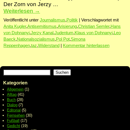
Der Zorn von Jerzy …
Weiterlesen
→
Veröffentlicht unter
Journalismus
,
Politik
|
Verschlagwortet mit
Anita Kugler
,
Antisemitismus
,
Arisierung
,
Christian Semler
,
Hans
von Dohnanyi
,
Jerzy Kanal
,
Judentum
,
Klaus von Dohnanyi
,
Leo
Baeck
,
Nationalsozialismus
,
Pol Pot
,
Simona
Reppenhagen
,
taz
,
Widerstand
|
Kommentar hinterlassen
Suchen
Kategorien
Allgemein
(1)
Alltag
(41)
Buch
(28)
Dialog
(7)
Editorial
(5)
Fernsehen
(30)
Fußball
(17)
Gedicht
(19)