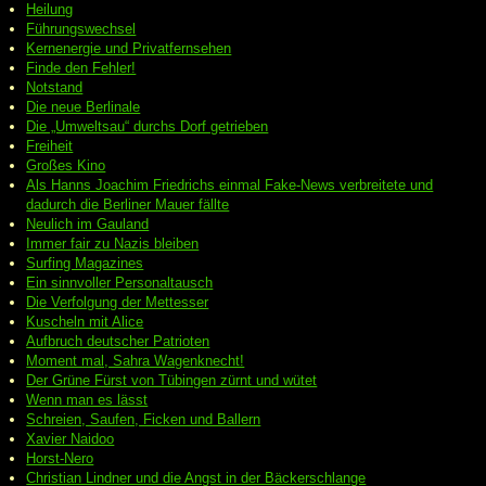
Heilung
Führungswechsel
Kernenergie und Privatfernsehen
Finde den Fehler!
Notstand
Die neue Berlinale
Die „Umweltsau“ durchs Dorf getrieben
Freiheit
Großes Kino
Als Hanns Joachim Friedrichs einmal Fake-News verbreitete und
dadurch die Berliner Mauer fällte
Neulich im Gauland
Immer fair zu Nazis bleiben
Surfing Magazines
Ein sinnvoller Personaltausch
Die Verfolgung der Mettesser
Kuscheln mit Alice
Aufbruch deutscher Patrioten
Moment mal, Sahra Wagenknecht!
Der Grüne Fürst von Tübingen zürnt und wütet
Wenn man es lässt
Schreien, Saufen, Ficken und Ballern
Xavier Naidoo
Horst-Nero
Christian Lindner und die Angst in der Bäckerschlange