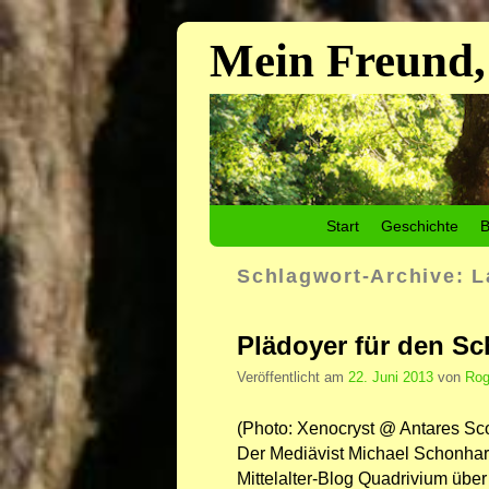
Mein Freund,
Zum Inhalt wechseln
Zum sekundären Inhalt wechseln
Start
Geschichte
B
Schlagwort-Archive:
L
Plädoyer für den S
Veröffentlicht am
22. Juni 2013
von
Rog
(Photo: Xenocryst @ Antares Sc
Der Mediävist Michael Schonhard
Mittelalter-Blog Quadrivium über