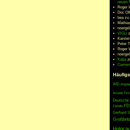
neuen N
Roger 
Doc Oll
bea
zu
Mathia
noergel
VIGLi
Karste
Peter 
Roger 
noergel
Katja
z
Carme
Häufigs
AfD
Angela
Arcade Fire
Deutsche
FD
Familie
Gerhard S
Großbrit
Holocau