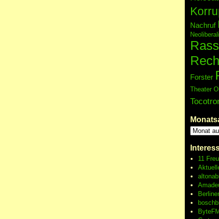
Korru
Nachruf
Neolibera
Rass
Rech
Forster
Theater O
Tocotro
Monats
Interes
11 Fre
Aktuell
altonab
Amadeu
Berline
boschb
ByteFM