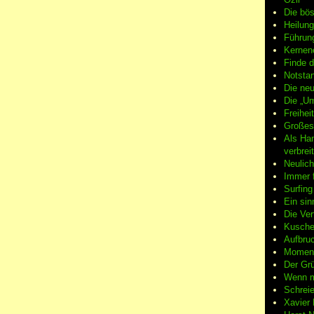
Die bö
Heilung
Führun
Kernene
Finde d
Notsta
Die neu
Die „Um
Freiheit
Großes
Als Ha
verbrei
Neulic
Immer f
Surfin
Ein sin
Die Ver
Kuschel
Aufbruc
Moment
Der Grü
Wenn m
Schreie
Xavier