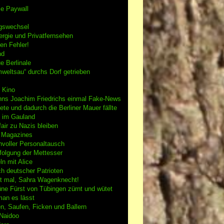
se Paywall
gswechsel
rgie und Privatfernsehen
en Fehler!
nd
e Berlinale
weltsau“ durchs Dorf getrieben
 Kino
nns Joachim Friedrichs einmal Fake-News
tete und dadurch die Berliner Mauer fällte
h im Gauland
air zu Nazis bleiben
g Magazines
nvoller Personaltausch
folgung der Mettesser
n mit Alice
h deutscher Patrioten
 mal, Sahra Wagenknecht!
ne Fürst von Tübingen zürnt und wütet
an es lässt
n, Saufen, Ficken und Ballern
 Naidoo