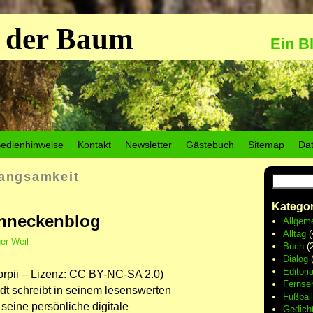
 der Baum
Ein B
edienhinweise
Kontakt
Newsletter
Gästebuch
Sitemap
Da
angsamkeit
Kategor
chneckenblog
Allgem
Alltag
(
er Weil
Buch
(2
Dialog
(
Editoria
orpii – Lizenz: CC BY-NC-SA 2.0)
Fernse
t schreibt in seinem lesenswerten
Fußball
 seine persönliche digitale
Gedich