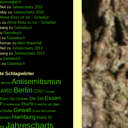
azivergleich
Weil
zu
Jahrescharts 2016
iday
zu
Jahrescharts 2016
Almut Klotz ist tot – Scheiße!
s
zu
Almut Klotz ist tot – Scheiße!
joerg
zu
Gästebuch
zu
Gästebuch
n
zu
Gästebuch
Thomas
zu
Mein Mauerfall
Weil
zu
Jahrescharts 2013
joerg
zu
Jahrescharts 2013
u
Gästebuch
n
zu
Gästebuch
te Schlagwörter
Antisemitismus
 Merkel
Berlin
ARD
CDU
Corona
Essen
Die Zeit
 Bahn
Die Grünen
P
Flucht
Feminismus
Frankfurt am Main
Gewalt
chröder
Grant McLennan
Hamburg
annien
Hartz IV
Jahrescharts
st