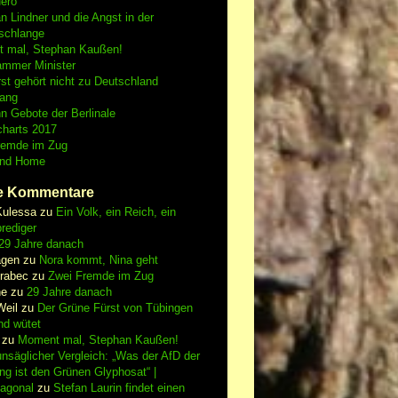
Nero
an Lindner und die Angst in der
schlange
 mal, Stephan Kaußen!
ammer Minister
st gehört nicht zu Deutschland
fang
n Gebote der Berlinale
charts 2017
remde im Zug
and Home
e Kommentare
Kulessa
zu
Ein Volk, ein Reich, ein
rediger
29 Jahre danach
gen
zu
Nora kommt, Nina geht
vrabec
zu
Zwei Fremde im Zug
ne
zu
29 Jahre danach
Weil
zu
Der Grüne Fürst von Tübingen
nd wütet
zu
Moment mal, Stephan Kaußen!
nsäglicher Vergleich: „Was der AfD der
ing ist den Grünen Glyphosat“ |
iagonal
zu
Stefan Laurin findet einen