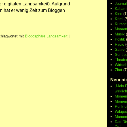
r digitalen Langsamkeit). Aufgrund
Journa
Kabaret
gen hat er wenig Zeit zum Bloggen
Kino
(1
Krimi
(3
Kurzge
Moment
Musik
(
hlagwortet mit
Blogosphäre
,
Langsamkeit
|
Politik
(
Radio
(
Satire
(
Surftip
Theate
Wirtsch
Zitat
(7
Neueste
„Mein F
wirklic
Moment 
Moment
Punk u
Wikipe
Moment
Das Di
Özil