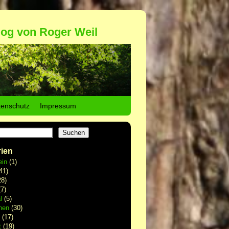
log von Roger Weil
tenschutz
Impressum
Suchen
ien
ein
(1)
41)
8)
7)
l
(5)
hen
(30)
(17)
t
(19)