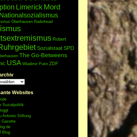
Mord
ption
Limerick
Nationalsozialismus
lismus
Oberhausen
Radiohead
ismus
tsextremismus
Robert
Ruhrgebiet
Sozialstaat
SPD
The Go-Betweens
berhausen
USA
nic
ZDF
Wladimir Putin
archiv
sante Websites
unde
e Sozialpolitik
loggt
 Antonio Stiftung
r Gazette
log.de
 Blog