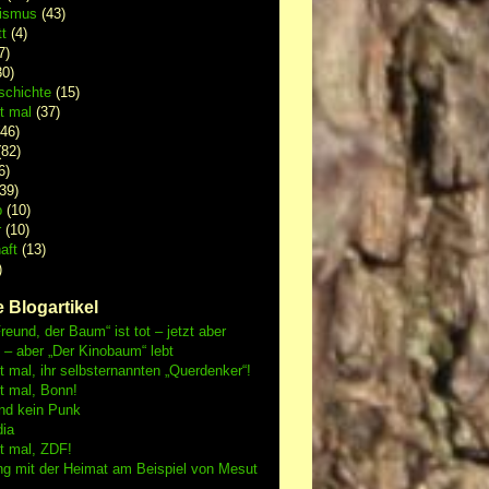
lismus
(43)
t
(4)
7)
0)
schichte
(15)
 mal
(37)
46)
82)
6)
39)
p
(10)
r
(10)
aft
(13)
)
 Blogartikel
reund, der Baum“ ist tot – jetzt aber
h – aber „Der Kinobaum“ lebt
mal, ihr selbsternannten „Querdenker“!
 mal, Bonn!
nd kein Punk
dia
 mal, ZDF!
ng mit der Heimat am Beispiel von Mesut