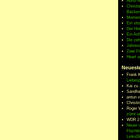
Horst-
Christi
Bäcker
Moment
Ein str
Der Hor
Ein An
Die zeh
Jahres
Zwei F
Heart 
Neuest
Frank 
Liebesp
Kai
zu
Sandha
antun 
Christi
Roger 
zürnt u
WDR 2
Neuer u
Flüchtl
LinksD