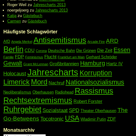
Roger Weil
zu
Jahrescharts 2013
noergeljoerg
zu
Jahrescharts 2013
Katja
zu
Gästebuch
Carmen
zu
Gästebuch
Häufigste Schlagwörter
Antisemitismus
ARD
AfD
Angela Merkel
Arcade Fire
Berlin
Essen
CDU
Die Zeit
Deutsche Bahn
Die Grünen
Corona
FDP
Flucht
Gerhard Schröder
Familie
Feminismus
Frankfurt am Main
Gewalt
Hamburg
Großbritannien
Hartz IV
Grant McLennan
Jahrescharts
Korruption
Holocaust
Mord
Limerick
Nationalsozialismus
Nachruf
Rassismus
Neoliberalismus
Oberhausen
Radiohead
Rechtsextremismus
Robert Forster
Ruhrgebiet
The
Sozialstaat
SPD
Theater Oberhausen
USA
Go-Betweens
Tocotronic
ZDF
Wladimir Putin
Monatsarchiv