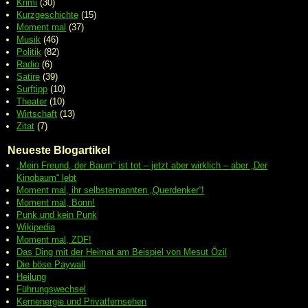
Krimi
(30)
Kurzgeschichte
(15)
Moment mal
(37)
Musik
(46)
Politik
(82)
Radio
(6)
Satire
(39)
Surftipp
(10)
Theater
(10)
Wirtschaft
(13)
Zitat
(7)
Neueste Blogartikel
„Mein Freund, der Baum“ ist tot – jetzt aber wirklich – aber „Der
Kinobaum“ lebt
Moment mal, ihr selbsternannten „Querdenker“!
Moment mal, Bonn!
Punk und kein Punk
Wikipedia
Moment mal, ZDF!
Das Ding mit der Heimat am Beispiel von Mesut Özil
Die böse Paywall
Heilung
Führungswechsel
Kernenergie und Privatfernsehen