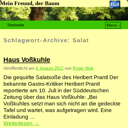
Mein Freund, der Baum
Startseite
Menü ↓
Zum Inhalt wechseln
Zum sekundären Inhalt wechseln
Schlagwort-Archive:
Salat
Haus Voßkuhle
Veröffentlicht am
6. August 2012
von
Roger Weil
Die gequirlte Salatsoße des Heribert Prantl Der
bekannte Gastro-Kritiker Heribert Prantl
reportierte am 10. Juli in der Süddeutschen
Zeitung über das Haus Voßkuhle: „Bei
Voßkuhles setzt man sich nicht an die gedeckte
Tafel und wartet, was aufgetragen wird. Eine
Einladung …
Weiterlesen
→