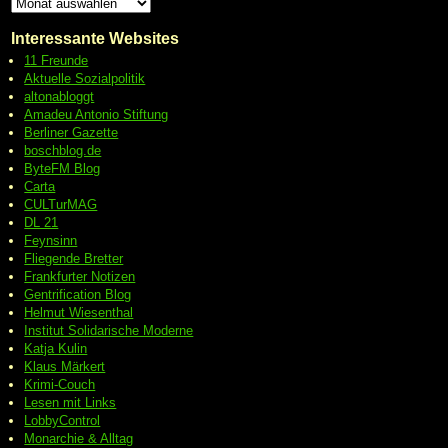
Interessante Websites
11 Freunde
Aktuelle Sozialpolitik
altonabloggt
Amadeu Antonio Stiftung
Berliner Gazette
boschblog.de
ByteFM Blog
Carta
CULTurMAG
DL 21
Feynsinn
Fliegende Bretter
Frankfurter Notizen
Gentrification Blog
Helmut Wiesenthal
Institut Solidarische Moderne
Katja Kulin
Klaus Märkert
Krimi-Couch
Lesen mit Links
LobbyControl
Monarchie & Alltag