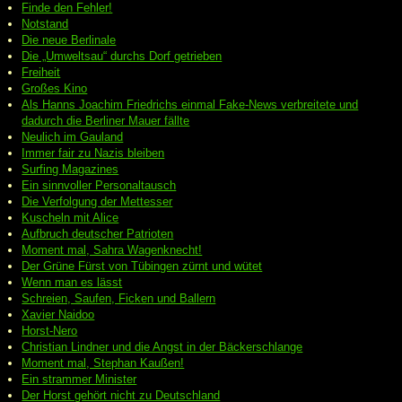
Finde den Fehler!
Notstand
Die neue Berlinale
Die „Umweltsau“ durchs Dorf getrieben
Freiheit
Großes Kino
Als Hanns Joachim Friedrichs einmal Fake-News verbreitete und
dadurch die Berliner Mauer fällte
Neulich im Gauland
Immer fair zu Nazis bleiben
Surfing Magazines
Ein sinnvoller Personaltausch
Die Verfolgung der Mettesser
Kuscheln mit Alice
Aufbruch deutscher Patrioten
Moment mal, Sahra Wagenknecht!
Der Grüne Fürst von Tübingen zürnt und wütet
Wenn man es lässt
Schreien, Saufen, Ficken und Ballern
Xavier Naidoo
Horst-Nero
Christian Lindner und die Angst in der Bäckerschlange
Moment mal, Stephan Kaußen!
Ein strammer Minister
Der Horst gehört nicht zu Deutschland