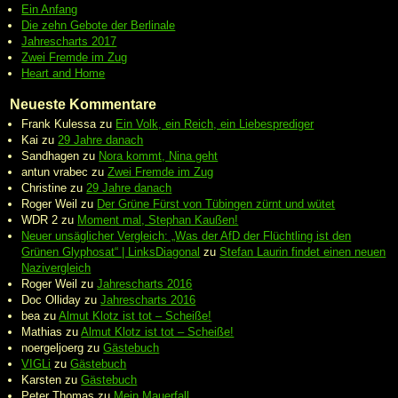
Ein Anfang
Die zehn Gebote der Berlinale
Jahrescharts 2017
Zwei Fremde im Zug
Heart and Home
Neueste Kommentare
Frank Kulessa
zu
Ein Volk, ein Reich, ein Liebesprediger
Kai
zu
29 Jahre danach
Sandhagen
zu
Nora kommt, Nina geht
antun vrabec
zu
Zwei Fremde im Zug
Christine
zu
29 Jahre danach
Roger Weil
zu
Der Grüne Fürst von Tübingen zürnt und wütet
WDR 2
zu
Moment mal, Stephan Kaußen!
Neuer unsäglicher Vergleich: „Was der AfD der Flüchtling ist den
Grünen Glyphosat“ | LinksDiagonal
zu
Stefan Laurin findet einen neuen
Nazivergleich
Roger Weil
zu
Jahrescharts 2016
Doc Olliday
zu
Jahrescharts 2016
bea
zu
Almut Klotz ist tot – Scheiße!
Mathias
zu
Almut Klotz ist tot – Scheiße!
noergeljoerg
zu
Gästebuch
VIGLi
zu
Gästebuch
Karsten
zu
Gästebuch
Peter Thomas
zu
Mein Mauerfall