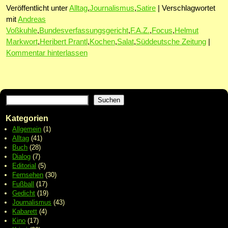
Veröffentlicht unter
Alltag
,
Journalismus
,
Satire
|
Verschlagwortet
mit
Andreas
Voßkuhle
,
Bundesverfassungsgericht
,
F.A.Z.
,
Focus
,
Helmut
Markwort
,
Heribert Prantl
,
Kochen
,
Salat
,
Süddeutsche Zeitung
|
Kommentar hinterlassen
Suchen
Kategorien
Allgemein
(1)
Alltag
(41)
Buch
(28)
Dialog
(7)
Editorial
(5)
Fernsehen
(30)
Fußball
(17)
Gedicht
(19)
Journalismus
(43)
Kabarett
(4)
Kino
(17)