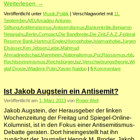
Weiterlesen
→
Veröffentlicht unter
Musik
,
Politik
|
Verschlagwortet mit
11.
September
,
AfD
,
Amadeu-Antonio-
Stiftung
,
Antifeminismus
,
Antisemitismus
,
Bankenkritik
,
Benjamin
Netanjahu
,
Berlin
,
Compact
,
Die Bandbreite
,
Die Zeit
,
F.A.Z.
,
Federal
Reserve Bank
,
Hartmut Engler
,
Homophobie
,
Islamophobie
,
Jürgen
Elsässer
,
Ken Jebsen
,
Liebe
,
Mahmud
Ahmadinedschad
,
Mannheim
,
Nationalismus
,
Pur
,
Rassismus
,
rbb
,
Rechtsextremismus
,
Reichsbürger
,
taz
,
Verschwörungstheorie
,
Wi
glaf Droste
,
Wladimir Putin
,
Xavier Naidoo
|
5
Kommentare
Ist Jakob Augstein ein Antisemit?
Veröffentlicht am
1. März 2013
von
Roger Weil
Jakob Augstein, der Herausgeber der linken
Wochenzeitung der Freitag und Spiegel-Online-
Kolumnist, ist in den Fokus einer Antisemitismus-
Debatte geraten. Dort hineingestellt hat ihn
zunächst der Journalist Henryk M. Broder. Jakob