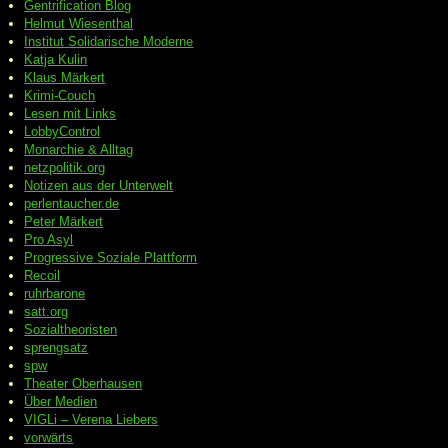
Gentrification Blog
Helmut Wiesenthal
Institut Solidarische Moderne
Katja Kulin
Klaus Märkert
Krimi-Couch
Lesen mit Links
LobbyControl
Monarchie & Alltag
netzpolitik.org
Notizen aus der Unterwelt
perlentaucher.de
Peter
Märkert
Pro Asyl
Progressive
Soziale Plattform
Recoil
ruhrbarone
satt.org
Sozialtheoristen
sprengsatz
spw
Theater Oberhausen
Über Medien
VIGLi – Verena Liebers
vorwärts