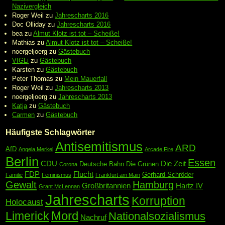
Nazivergleich
Roger Weil
zu
Jahrescharts 2016
Doc Olliday
zu
Jahrescharts 2016
bea
zu
Almut Klotz ist tot – Scheiße!
Mathias
zu
Almut Klotz ist tot – Scheiße!
noergeljoerg
zu
Gästebuch
VIGLi
zu
Gästebuch
Karsten
zu
Gästebuch
Peter Thomas
zu
Mein Mauerfall
Roger Weil
zu
Jahrescharts 2013
noergeljoerg
zu
Jahrescharts 2013
Katja
zu
Gästebuch
Carmen
zu
Gästebuch
Häufigste Schlagwörter
Antisemitismus
ARD
AfD
Angela Merkel
Arcade Fire
Berlin
Essen
CDU
Die Zeit
Deutsche Bahn
Die Grünen
Corona
FDP
Flucht
Gerhard Schröder
Familie
Feminismus
Frankfurt am Main
Gewalt
Hamburg
Großbritannien
Hartz IV
Grant McLennan
Jahrescharts
Korruption
Holocaust
Mord
Limerick
Nationalsozialismus
Nachruf