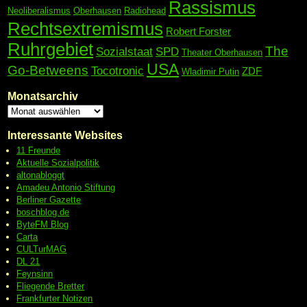
Rassismus
Neoliberalismus
Oberhausen
Radiohead
Rechtsextremismus
Robert Forster
Ruhrgebiet
The
Sozialstaat
SPD
Theater Oberhausen
USA
Go-Betweens
Tocotronic
ZDF
Wladimir Putin
Monatsarchiv
Interessante Websites
11 Freunde
Aktuelle Sozialpolitik
altonabloggt
Amadeu Antonio Stiftung
Berliner Gazette
boschblog.de
ByteFM Blog
Carta
CULTurMAG
DL 21
Feynsinn
Fliegende Bretter
Frankfurter Notizen