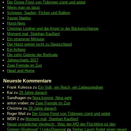
Der Grüne Fürst von Tübingen zürnt und wütet
Wenn man es lässt
Schreien, Saufen, Ficken und Ballern
Xavier Naidoo
Horst-Nero
Christian Lindner und die Angst in der Bäckerschlange
Moment mal, Stephan Kaußen!
Ein strammer Minister
Der Horst gehört nicht zu Deutschland
Ein Anfang
Die zehn Gebote der Berlinale
Jahrescharts 2017
Zwei Fremde im Zug
Heart and Home
Neueste Kommentare
Frank Kulessa
zu
Ein Volk, ein Reich, ein Liebesprediger
Kai
zu
29 Jahre danach
Sandhagen
zu
Nora kommt, Nina geht
antun vrabec
zu
Zwei Fremde im Zug
Christine
zu
29 Jahre danach
Roger Weil
zu
Der Grüne Fürst von Tübingen zürnt und wütet
WDR 2
zu
Moment mal, Stephan Kaußen!
Neuer unsäglicher Vergleich: „Was der AfD der Flüchtling ist den
Grünen Glyphosat“ | LinksDiagonal
zu
Stefan Laurin findet einen neuen