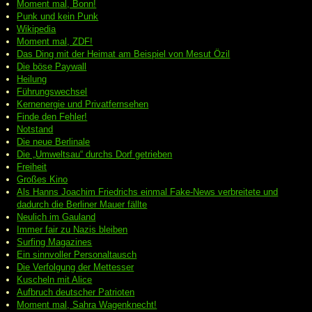
Moment mal, Bonn!
Punk und kein Punk
Wikipedia
Moment mal, ZDF!
Das Ding mit der Heimat am Beispiel von Mesut Özil
Die böse Paywall
Heilung
Führungswechsel
Kernenergie und Privatfernsehen
Finde den Fehler!
Notstand
Die neue Berlinale
Die „Umweltsau“ durchs Dorf getrieben
Freiheit
Großes Kino
Als Hanns Joachim Friedrichs einmal Fake-News verbreitete und
dadurch die Berliner Mauer fällte
Neulich im Gauland
Immer fair zu Nazis bleiben
Surfing Magazines
Ein sinnvoller Personaltausch
Die Verfolgung der Mettesser
Kuscheln mit Alice
Aufbruch deutscher Patrioten
Moment mal, Sahra Wagenknecht!