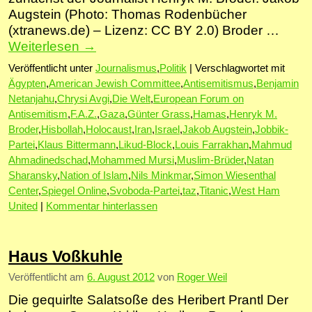
Augstein (Photo: Thomas Rodenbücher
(xtranews.de) – Lizenz: CC BY 2.0) Broder …
Weiterlesen
→
Veröffentlicht unter
Journalismus
,
Politik
|
Verschlagwortet mit
Ägypten
,
American Jewish Committee
,
Antisemitismus
,
Benjamin
Netanjahu
,
Chrysi Avgi
,
Die Welt
,
European Forum on
Antisemitism
,
F.A.Z.
,
Gaza
,
Günter Grass
,
Hamas
,
Henryk M.
Broder
,
Hisbollah
,
Holocaust
,
Iran
,
Israel
,
Jakob Augstein
,
Jobbik-
Partei
,
Klaus Bittermann
,
Likud-Block
,
Louis Farrakhan
,
Mahmud
Ahmadinedschad
,
Mohammed Mursi
,
Muslim-Brüder
,
Natan
Sharansky
,
Nation of Islam
,
Nils Minkmar
,
Simon Wiesenthal
Center
,
Spiegel Online
,
Svoboda-Partei
,
taz
,
Titanic
,
West Ham
United
|
Kommentar hinterlassen
Haus Voßkuhle
Veröffentlicht am
6. August 2012
von
Roger Weil
Die gequirlte Salatsoße des Heribert Prantl Der