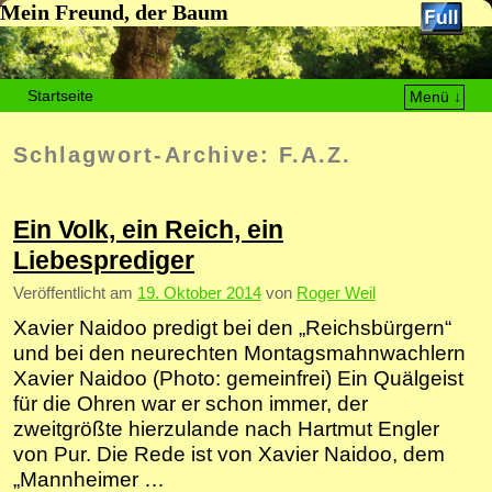
Mein Freund, der Baum
Startseite
Menü ↓
Zum Inhalt wechseln
Zum sekundären Inhalt wechseln
Schlagwort-Archive:
F.A.Z.
Ein Volk, ein Reich, ein
Liebesprediger
Veröffentlicht am
19. Oktober 2014
von
Roger Weil
Xavier Naidoo predigt bei den „Reichsbürgern“
und bei den neurechten Montagsmahnwachlern
Xavier Naidoo (Photo: gemeinfrei) Ein Quälgeist
für die Ohren war er schon immer, der
zweitgrößte hierzulande nach Hartmut Engler
von Pur. Die Rede ist von Xavier Naidoo, dem
„Mannheimer …