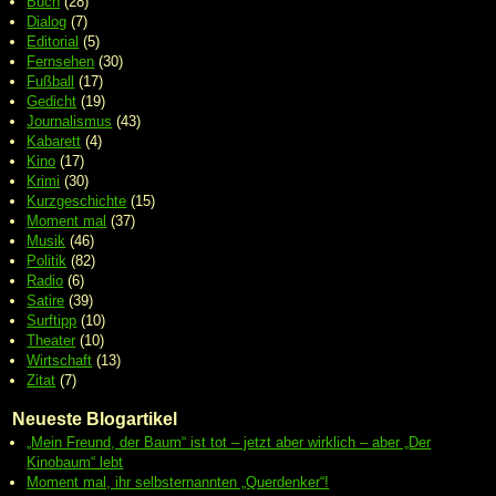
Buch
(28)
Dialog
(7)
Editorial
(5)
Fernsehen
(30)
Fußball
(17)
Gedicht
(19)
Journalismus
(43)
Kabarett
(4)
Kino
(17)
Krimi
(30)
Kurzgeschichte
(15)
Moment mal
(37)
Musik
(46)
Politik
(82)
Radio
(6)
Satire
(39)
Surftipp
(10)
Theater
(10)
Wirtschaft
(13)
Zitat
(7)
Neueste Blogartikel
„Mein Freund, der Baum“ ist tot – jetzt aber wirklich – aber „Der
Kinobaum“ lebt
Moment mal, ihr selbsternannten „Querdenker“!