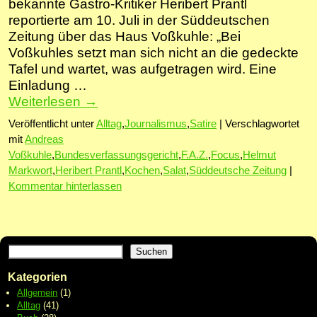
bekannte Gastro-Kritiker Heribert Prantl
reportierte am 10. Juli in der Süddeutschen
Zeitung über das Haus Voßkuhle: „Bei
Voßkuhles setzt man sich nicht an die gedeckte
Tafel und wartet, was aufgetragen wird. Eine
Einladung …
Weiterlesen
→
Veröffentlicht unter
Alltag
,
Journalismus
,
Satire
|
Verschlagwortet
mit
Andreas
Voßkuhle
,
Bundesverfassungsgericht
,
F.A.Z.
,
Focus
,
Helmut
Markwort
,
Heribert Prantl
,
Kochen
,
Salat
,
Süddeutsche Zeitung
|
Kommentar hinterlassen
Suchen
Kategorien
Allgemein
(1)
Alltag
(41)