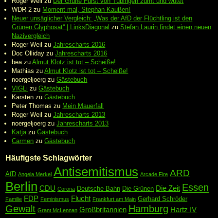
Roger Weil
zu
Der Grüne Fürst von Tübingen zürnt und wütet
WDR 2
zu
Moment mal, Stephan Kaußen!
Neuer unsäglicher Vergleich: „Was der AfD der Flüchtling ist den
Grünen Glyphosat“ | LinksDiagonal
zu
Stefan Laurin findet einen neuen
Nazivergleich
Roger Weil
zu
Jahrescharts 2016
Doc Olliday
zu
Jahrescharts 2016
bea
zu
Almut Klotz ist tot – Scheiße!
Mathias
zu
Almut Klotz ist tot – Scheiße!
noergeljoerg
zu
Gästebuch
VIGLi
zu
Gästebuch
Karsten
zu
Gästebuch
Peter Thomas
zu
Mein Mauerfall
Roger Weil
zu
Jahrescharts 2013
noergeljoerg
zu
Jahrescharts 2013
Katja
zu
Gästebuch
Carmen
zu
Gästebuch
Häufigste Schlagwörter
Antisemitismus
ARD
AfD
Angela Merkel
Arcade Fire
Berlin
Essen
CDU
Die Zeit
Deutsche Bahn
Die Grünen
Corona
FDP
Flucht
Gerhard Schröder
Familie
Feminismus
Frankfurt am Main
Gewalt
Hamburg
Großbritannien
Hartz IV
Grant McLennan