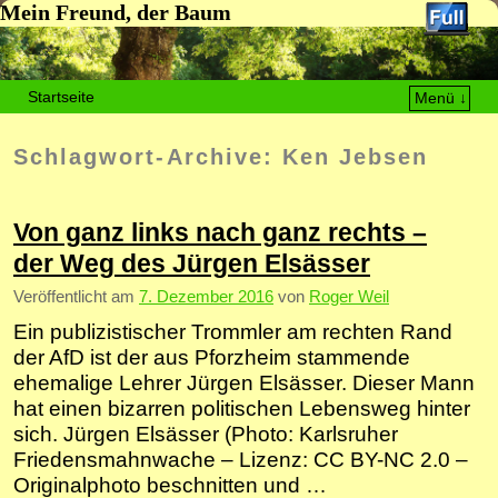
Mein Freund, der Baum
Startseite
Menü ↓
Zum Inhalt wechseln
Zum sekundären Inhalt wechseln
Schlagwort-Archive:
Ken Jebsen
Von ganz links nach ganz rechts –
der Weg des Jürgen Elsässer
Veröffentlicht am
7. Dezember 2016
von
Roger Weil
Ein publizistischer Trommler am rechten Rand
der AfD ist der aus Pforzheim stammende
ehemalige Lehrer Jürgen Elsässer. Dieser Mann
hat einen bizarren politischen Lebensweg hinter
sich. Jürgen Elsässer (Photo: Karlsruher
Friedensmahnwache – Lizenz: CC BY-NC 2.0 –
Originalphoto beschnitten und …