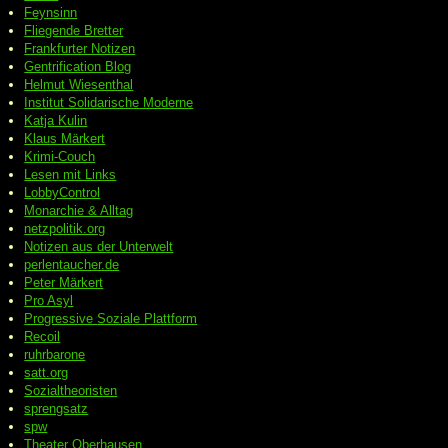
Feynsinn
Fliegende Bretter
Frankfurter Notizen
Gentrification Blog
Helmut Wiesenthal
Institut Solidarische Moderne
Katja Kulin
Klaus Märkert
Krimi-Couch
Lesen mit Links
LobbyControl
Monarchie & Alltag
netzpolitik.org
Notizen aus der Unterwelt
perlentaucher.de
Peter
Märkert
Pro Asyl
Progressive
Soziale Plattform
Recoil
ruhrbarone
satt.org
Sozialtheoristen
sprengsatz
spw
Theater Oberhausen