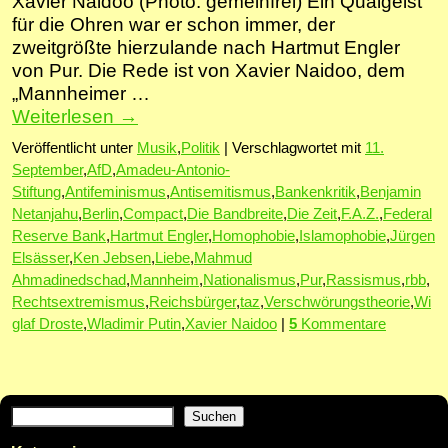
Xavier Naidoo (Photo: gemeinfrei) Ein Quälgeist
für die Ohren war er schon immer, der
zweitgrößte hierzulande nach Hartmut Engler
von Pur. Die Rede ist von Xavier Naidoo, dem
„Mannheimer …
Weiterlesen
→
Veröffentlicht unter
Musik
,
Politik
|
Verschlagwortet mit
11.
September
,
AfD
,
Amadeu-Antonio-
Stiftung
,
Antifeminismus
,
Antisemitismus
,
Bankenkritik
,
Benjamin
Netanjahu
,
Berlin
,
Compact
,
Die Bandbreite
,
Die Zeit
,
F.A.Z.
,
Federal
Reserve Bank
,
Hartmut Engler
,
Homophobie
,
Islamophobie
,
Jürgen
Elsässer
,
Ken Jebsen
,
Liebe
,
Mahmud
Ahmadinedschad
,
Mannheim
,
Nationalismus
,
Pur
,
Rassismus
,
rbb
,
Rechtsextremismus
,
Reichsbürger
,
taz
,
Verschwörungstheorie
,
Wi
glaf Droste
,
Wladimir Putin
,
Xavier Naidoo
|
5
Kommentare
Suchen