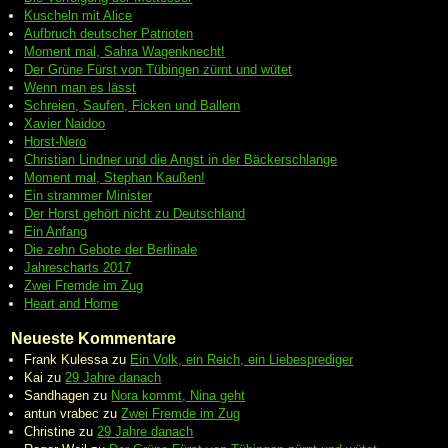
Kuscheln mit Alice
Aufbruch deutscher Patrioten
Moment mal, Sahra Wagenknecht!
Der Grüne Fürst von Tübingen zürnt und wütet
Wenn man es lässt
Schreien, Saufen, Ficken und Ballern
Xavier Naidoo
Horst-Nero
Christian Lindner und die Angst in der Bäckerschlange
Moment mal, Stephan Kaußen!
Ein strammer Minister
Der Horst gehört nicht zu Deutschland
Ein Anfang
Die zehn Gebote der Berlinale
Jahrescharts 2017
Zwei Fremde im Zug
Heart and Home
Neueste Kommentare
Frank Kulessa
zu
Ein Volk, ein Reich, ein Liebesprediger
Kai
zu
29 Jahre danach
Sandhagen
zu
Nora kommt, Nina geht
antun vrabec
zu
Zwei Fremde im Zug
Christine
zu
29 Jahre danach