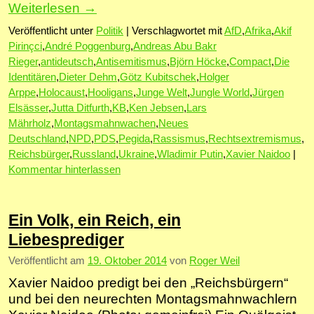
Weiterlesen
→
Veröffentlicht unter
Politik
|
Verschlagwortet mit
AfD
,
Afrika
,
Akif
Pirinçci
,
André Poggenburg
,
Andreas Abu Bakr
Rieger
,
antideutsch
,
Antisemitismus
,
Björn Höcke
,
Compact
,
Die
Identitären
,
Dieter Dehm
,
Götz Kubitschek
,
Holger
Arppe
,
Holocaust
,
Hooligans
,
Junge Welt
,
Jungle World
,
Jürgen
Elsässer
,
Jutta Ditfurth
,
KB
,
Ken Jebsen
,
Lars
Mährholz
,
Montagsmahnwachen
,
Neues
Deutschland
,
NPD
,
PDS
,
Pegida
,
Rassismus
,
Rechtsextremismus
,
Reichsbürger
,
Russland
,
Ukraine
,
Wladimir Putin
,
Xavier Naidoo
|
Kommentar hinterlassen
Ein Volk, ein Reich, ein
Liebesprediger
Veröffentlicht am
19. Oktober 2014
von
Roger Weil
Xavier Naidoo predigt bei den „Reichsbürgern“
und bei den neurechten Montagsmahnwachlern