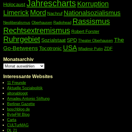
Jahrescharts
Korruption
Holocaust
Mord
Limerick
Nationalsozialismus
Nachruf
Rassismus
Neoliberalismus
Oberhausen
Radiohead
Rechtsextremismus
Robert Forster
Ruhrgebiet
The
Sozialstaat
SPD
Theater Oberhausen
USA
Go-Betweens
Tocotronic
ZDF
Wladimir Putin
Monatsarchiv
Interessante Websites
11 Freunde
Aktuelle Sozialpolitik
altonabloggt
Amadeu Antonio Stiftung
Berliner Gazette
boschblog.de
ByteFM Blog
Carta
CULTurMAG
DL 21