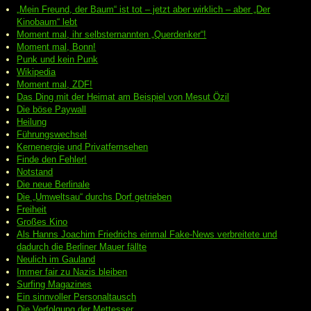
„Mein Freund, der Baum“ ist tot – jetzt aber wirklich – aber „Der
Kinobaum“ lebt
Moment mal, ihr selbsternannten „Querdenker“!
Moment mal, Bonn!
Punk und kein Punk
Wikipedia
Moment mal, ZDF!
Das Ding mit der Heimat am Beispiel von Mesut Özil
Die böse Paywall
Heilung
Führungswechsel
Kernenergie und Privatfernsehen
Finde den Fehler!
Notstand
Die neue Berlinale
Die „Umweltsau“ durchs Dorf getrieben
Freiheit
Großes Kino
Als Hanns Joachim Friedrichs einmal Fake-News verbreitete und
dadurch die Berliner Mauer fällte
Neulich im Gauland
Immer fair zu Nazis bleiben
Surfing Magazines
Ein sinnvoller Personaltausch
Die Verfolgung der Mettesser