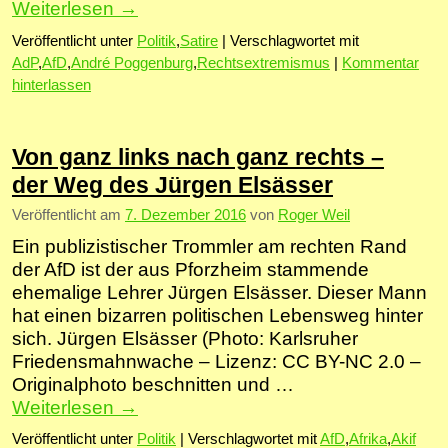
Weiterlesen
→
Veröffentlicht unter
Politik
,
Satire
|
Verschlagwortet mit
AdP
,
AfD
,
André Poggenburg
,
Rechtsextremismus
|
Kommentar
hinterlassen
Von ganz links nach ganz rechts –
der Weg des Jürgen Elsässer
Veröffentlicht am
7. Dezember 2016
von
Roger Weil
Ein publizistischer Trommler am rechten Rand
der AfD ist der aus Pforzheim stammende
ehemalige Lehrer Jürgen Elsässer. Dieser Mann
hat einen bizarren politischen Lebensweg hinter
sich. Jürgen Elsässer (Photo: Karlsruher
Friedensmahnwache – Lizenz: CC BY-NC 2.0 –
Originalphoto beschnitten und …
Weiterlesen
→
Veröffentlicht unter
Politik
|
Verschlagwortet mit
AfD
,
Afrika
,
Akif