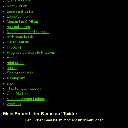
Klaus Märkert
Krimi-Couch
Lesen mit Links
LobbyControl
Monarchie & Alltag
netzpolitik.org
Notizen aus der Unterwelt
perlentaucher.de
Peter
Märkert
Pro Asyl
Progressive
Soziale Plattform
Recoil
ruhrbarone
satt.org
Sozialtheoristen
sprengsatz
spw
Theater Oberhausen
Über Medien
VIGLi – Verena Liebers
vorwärts
Mein Freund, der Baum auf Twitter
Der Twitter Feed ist im Moment nicht verfügbar.