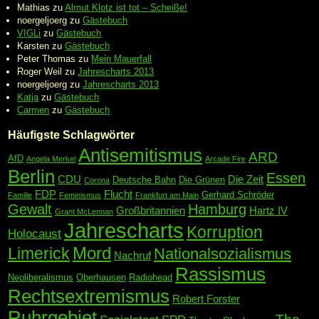
Mathias
zu
Almut Klotz ist tot – Scheiße!
noergeljoerg
zu
Gästebuch
VIGLi
zu
Gästebuch
Karsten
zu
Gästebuch
Peter Thomas
zu
Mein Mauerfall
Roger Weil
zu
Jahrescharts 2013
noergeljoerg
zu
Jahrescharts 2013
Katja
zu
Gästebuch
Carmen
zu
Gästebuch
Häufigste Schlagwörter
Antisemitismus
ARD
AfD
Angela Merkel
Arcade Fire
Berlin
Essen
CDU
Die Zeit
Deutsche Bahn
Die Grünen
Corona
FDP
Flucht
Gerhard Schröder
Familie
Feminismus
Frankfurt am Main
Gewalt
Hamburg
Großbritannien
Hartz IV
Grant McLennan
Jahrescharts
Korruption
Holocaust
Mord
Limerick
Nationalsozialismus
Nachruf
Rassismus
Neoliberalismus
Oberhausen
Radiohead
Rechtsextremismus
Robert Forster
Ruhrgebiet