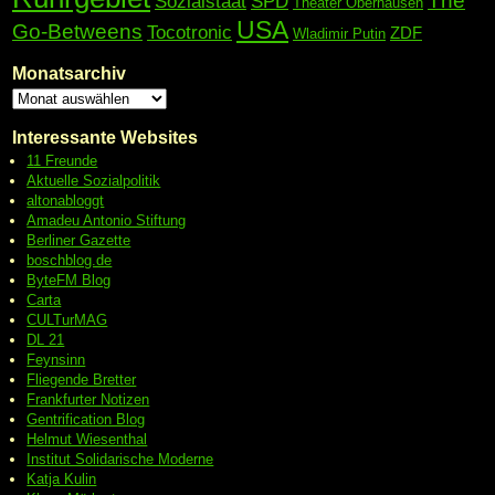
The
Sozialstaat
SPD
Theater Oberhausen
USA
Go-Betweens
Tocotronic
ZDF
Wladimir Putin
Monatsarchiv
Interessante Websites
11 Freunde
Aktuelle Sozialpolitik
altonabloggt
Amadeu Antonio Stiftung
Berliner Gazette
boschblog.de
ByteFM Blog
Carta
CULTurMAG
DL 21
Feynsinn
Fliegende Bretter
Frankfurter Notizen
Gentrification Blog
Helmut Wiesenthal
Institut Solidarische Moderne
Katja Kulin