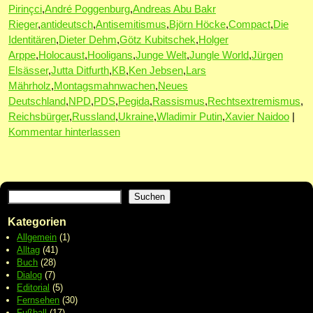
Pirinçci
,
André Poggenburg
,
Andreas Abu Bakr
Rieger
,
antideutsch
,
Antisemitismus
,
Björn Höcke
,
Compact
,
Die
Identitären
,
Dieter Dehm
,
Götz Kubitschek
,
Holger
Arppe
,
Holocaust
,
Hooligans
,
Junge Welt
,
Jungle World
,
Jürgen
Elsässer
,
Jutta Ditfurth
,
KB
,
Ken Jebsen
,
Lars
Mährholz
,
Montagsmahnwachen
,
Neues
Deutschland
,
NPD
,
PDS
,
Pegida
,
Rassismus
,
Rechtsextremismus
,
Reichsbürger
,
Russland
,
Ukraine
,
Wladimir Putin
,
Xavier Naidoo
|
Kommentar hinterlassen
Suchen
Kategorien
Allgemein
(1)
Alltag
(41)
Buch
(28)
Dialog
(7)
Editorial
(5)
Fernsehen
(30)
Fußball
(17)