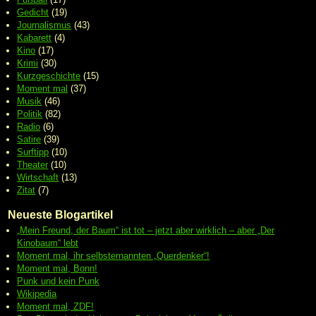
Gedicht
(19)
Journalismus
(43)
Kabarett
(4)
Kino
(17)
Krimi
(30)
Kurzgeschichte
(15)
Moment mal
(37)
Musik
(46)
Politik
(82)
Radio
(6)
Satire
(39)
Surftipp
(10)
Theater
(10)
Wirtschaft
(13)
Zitat
(7)
Neueste Blogartikel
„Mein Freund, der Baum“ ist tot – jetzt aber wirklich – aber „Der
Kinobaum“ lebt
Moment mal, ihr selbsternannten „Querdenker“!
Moment mal, Bonn!
Punk und kein Punk
Wikipedia
Moment mal, ZDF!