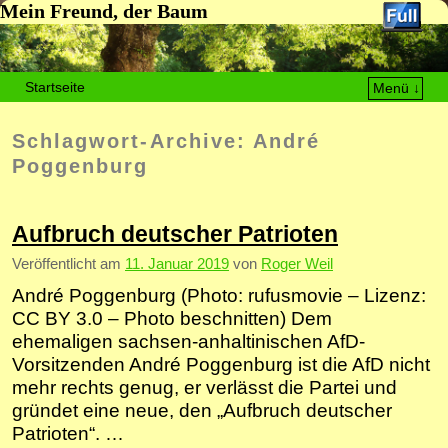
Mein Freund, der Baum
Startseite
Menü ↓
Zum Inhalt wechseln
Zum sekundären Inhalt wechseln
Schlagwort-Archive:
André
Poggenburg
Aufbruch deutscher Patrioten
Veröffentlicht am
11. Januar 2019
von
Roger Weil
André Poggenburg (Photo: rufusmovie – Lizenz:
CC BY 3.0 – Photo beschnitten) Dem
ehemaligen sachsen-anhaltinischen AfD-
Vorsitzenden André Poggenburg ist die AfD nicht
mehr rechts genug, er verlässt die Partei und
gründet eine neue, den „Aufbruch deutscher
Patrioten“. …