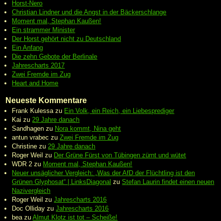
Horst-Nero
Christian Lindner und die Angst in der Bäckerschlange
Moment mal, Stephan Kaußen!
Ein strammer Minister
Der Horst gehört nicht zu Deutschland
Ein Anfang
Die zehn Gebote der Berlinale
Jahrescharts 2017
Zwei Fremde im Zug
Heart and Home
Neueste Kommentare
Frank Kulessa
zu
Ein Volk, ein Reich, ein Liebesprediger
Kai
zu
29 Jahre danach
Sandhagen
zu
Nora kommt, Nina geht
antun vrabec
zu
Zwei Fremde im Zug
Christine
zu
29 Jahre danach
Roger Weil
zu
Der Grüne Fürst von Tübingen zürnt und wütet
WDR 2
zu
Moment mal, Stephan Kaußen!
Neuer unsäglicher Vergleich: „Was der AfD der Flüchtling ist den
Grünen Glyphosat“ | LinksDiagonal
zu
Stefan Laurin findet einen neuen
Nazivergleich
Roger Weil
zu
Jahrescharts 2016
Doc Olliday
zu
Jahrescharts 2016
bea
zu
Almut Klotz ist tot – Scheiße!