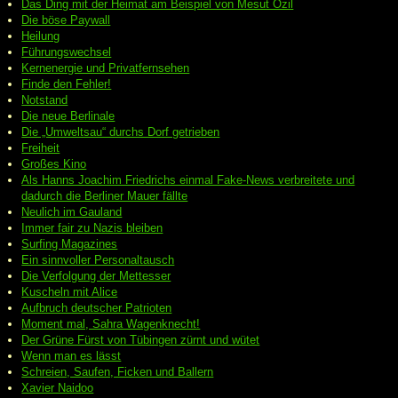
Das Ding mit der Heimat am Beispiel von Mesut Özil
Die böse Paywall
Heilung
Führungswechsel
Kernenergie und Privatfernsehen
Finde den Fehler!
Notstand
Die neue Berlinale
Die „Umweltsau“ durchs Dorf getrieben
Freiheit
Großes Kino
Als Hanns Joachim Friedrichs einmal Fake-News verbreitete und
dadurch die Berliner Mauer fällte
Neulich im Gauland
Immer fair zu Nazis bleiben
Surfing Magazines
Ein sinnvoller Personaltausch
Die Verfolgung der Mettesser
Kuscheln mit Alice
Aufbruch deutscher Patrioten
Moment mal, Sahra Wagenknecht!
Der Grüne Fürst von Tübingen zürnt und wütet
Wenn man es lässt
Schreien, Saufen, Ficken und Ballern
Xavier Naidoo