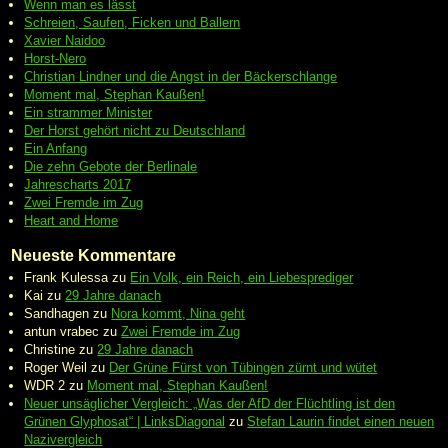
Wenn man es lässt
Schreien, Saufen, Ficken und Ballern
Xavier Naidoo
Horst-Nero
Christian Lindner und die Angst in der Bäckerschlange
Moment mal, Stephan Kaußen!
Ein strammer Minister
Der Horst gehört nicht zu Deutschland
Ein Anfang
Die zehn Gebote der Berlinale
Jahrescharts 2017
Zwei Fremde im Zug
Heart and Home
Neueste Kommentare
Frank Kulessa
zu
Ein Volk, ein Reich, ein Liebesprediger
Kai
zu
29 Jahre danach
Sandhagen
zu
Nora kommt, Nina geht
antun vrabec
zu
Zwei Fremde im Zug
Christine
zu
29 Jahre danach
Roger Weil
zu
Der Grüne Fürst von Tübingen zürnt und wütet
WDR 2
zu
Moment mal, Stephan Kaußen!
Neuer unsäglicher Vergleich: „Was der AfD der Flüchtling ist den
Grünen Glyphosat“ | LinksDiagonal
zu
Stefan Laurin findet einen neuen
Nazivergleich