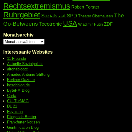
Rechtsextremismus
Robert Forster
Ruhrgebiet
The
Sozialstaat
SPD
Theater Oberhausen
USA
Go-Betweens
Tocotronic
ZDF
Wladimir Putin
Monatsarchiv
Interessante Websites
11 Freunde
Aktuelle Sozialpolitik
altonabloggt
Amadeu Antonio Stiftung
Berliner Gazette
boschblog.de
ByteFM Blog
Carta
CULTurMAG
DL 21
Feynsinn
Fliegende Bretter
Frankfurter Notizen
Gentrification Blog