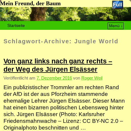
Mein Freund, der Baum
Startseite
Menü ↓
Zum Inhalt wechseln
Zum sekundären Inhalt wechseln
Schlagwort-Archive:
Jungle World
Von ganz links nach ganz rechts –
der Weg des Jürgen Elsässer
Veröffentlicht am
7. Dezember 2016
von
Roger Weil
Ein publizistischer Trommler am rechten Rand
der AfD ist der aus Pforzheim stammende
ehemalige Lehrer Jürgen Elsässer. Dieser Mann
hat einen bizarren politischen Lebensweg hinter
sich. Jürgen Elsässer (Photo: Karlsruher
Friedensmahnwache – Lizenz: CC BY-NC 2.0 –
Originalphoto beschnitten und …