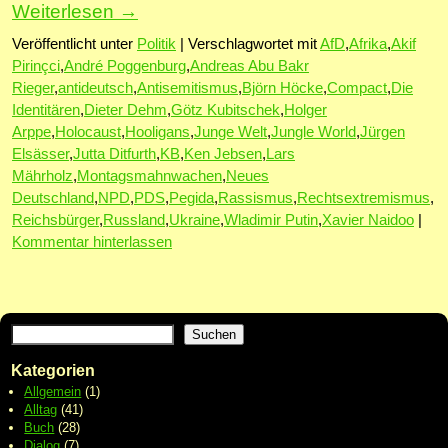
Weiterlesen
→
Veröffentlicht unter
Politik
|
Verschlagwortet mit
AfD
,
Afrika
,
Akif
Pirinçci
,
André Poggenburg
,
Andreas Abu Bakr
Rieger
,
antideutsch
,
Antisemitismus
,
Björn Höcke
,
Compact
,
Die
Identitären
,
Dieter Dehm
,
Götz Kubitschek
,
Holger
Arppe
,
Holocaust
,
Hooligans
,
Junge Welt
,
Jungle World
,
Jürgen
Elsässer
,
Jutta Ditfurth
,
KB
,
Ken Jebsen
,
Lars
Mährholz
,
Montagsmahnwachen
,
Neues
Deutschland
,
NPD
,
PDS
,
Pegida
,
Rassismus
,
Rechtsextremismus
,
Reichsbürger
,
Russland
,
Ukraine
,
Wladimir Putin
,
Xavier Naidoo
|
Kommentar hinterlassen
Suchen
Kategorien
Allgemein
(1)
Alltag
(41)
Buch
(28)
Dialog
(7)