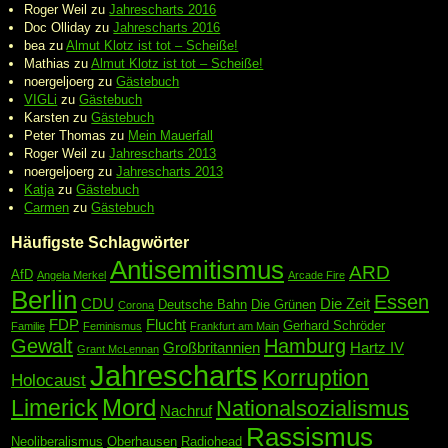
Roger Weil
zu
Jahrescharts 2016
Doc Olliday
zu
Jahrescharts 2016
bea
zu
Almut Klotz ist tot – Scheiße!
Mathias
zu
Almut Klotz ist tot – Scheiße!
noergeljoerg
zu
Gästebuch
VIGLi
zu
Gästebuch
Karsten
zu
Gästebuch
Peter Thomas
zu
Mein Mauerfall
Roger Weil
zu
Jahrescharts 2013
noergeljoerg
zu
Jahrescharts 2013
Katja
zu
Gästebuch
Carmen
zu
Gästebuch
Häufigste Schlagwörter
Antisemitismus
ARD
AfD
Angela Merkel
Arcade Fire
Berlin
Essen
CDU
Die Zeit
Deutsche Bahn
Die Grünen
Corona
FDP
Flucht
Gerhard Schröder
Familie
Feminismus
Frankfurt am Main
Gewalt
Hamburg
Großbritannien
Hartz IV
Grant McLennan
Jahrescharts
Korruption
Holocaust
Mord
Limerick
Nationalsozialismus
Nachruf
Rassismus
Neoliberalismus
Oberhausen
Radiohead