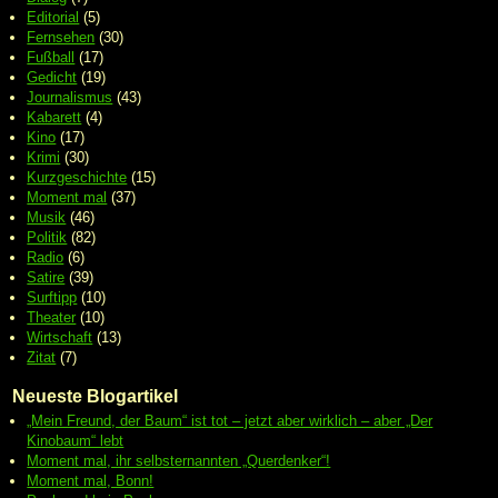
Editorial
(5)
Fernsehen
(30)
Fußball
(17)
Gedicht
(19)
Journalismus
(43)
Kabarett
(4)
Kino
(17)
Krimi
(30)
Kurzgeschichte
(15)
Moment mal
(37)
Musik
(46)
Politik
(82)
Radio
(6)
Satire
(39)
Surftipp
(10)
Theater
(10)
Wirtschaft
(13)
Zitat
(7)
Neueste Blogartikel
„Mein Freund, der Baum“ ist tot – jetzt aber wirklich – aber „Der
Kinobaum“ lebt
Moment mal, ihr selbsternannten „Querdenker“!
Moment mal, Bonn!