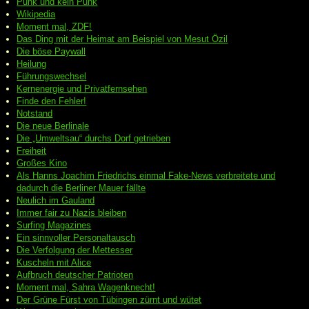
Punk und kein Punk
Wikipedia
Moment mal, ZDF!
Das Ding mit der Heimat am Beispiel von Mesut Özil
Die böse Paywall
Heilung
Führungswechsel
Kernenergie und Privatfernsehen
Finde den Fehler!
Notstand
Die neue Berlinale
Die „Umweltsau“ durchs Dorf getrieben
Freiheit
Großes Kino
Als Hanns Joachim Friedrichs einmal Fake-News verbreitete und
dadurch die Berliner Mauer fällte
Neulich im Gauland
Immer fair zu Nazis bleiben
Surfing Magazines
Ein sinnvoller Personaltausch
Die Verfolgung der Mettesser
Kuscheln mit Alice
Aufbruch deutscher Patrioten
Moment mal, Sahra Wagenknecht!
Der Grüne Fürst von Tübingen zürnt und wütet