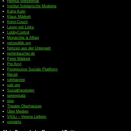
Helmut Wiesenthal
Institut Solidarische Moderne
Katja Kulin
Klaus Märkert
Krimi-Couch
Lesen mit Links
LobbyControl
Monarchie & Alltag
netzpolitik.org
Notizen aus der Unterwelt
perlentaucher.de
Peter
Märkert
Pro Asyl
Progressive
Soziale Plattform
Recoil
ruhrbarone
satt.org
Sozialtheoristen
sprengsatz
spw
Theater Oberhausen
Über Medien
VIGLi – Verena Liebers
vorwärts