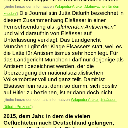
(Siehe hierzu den informativen
Wikipedia-Artikel „Mahnwachen für den
Die Journalistin Jutta Ditfurth bezeichnet in
Frieden“
)
diesem Zusammenhang Elsässer in einer
Fernsehsendung als
„glühenden Antisemiten“
und wird daraufhin von Elsässer auf
Unterlassung verklagt. Das Landgericht
München I gibt der Klage Elsässers statt, weil es
die Latte für Antisemitismus sehr hoch legt. Für
das Landgericht München I darf nur derjenige als
Antisemit bezeichnet werden, der die
Überzeugung der nationalsozialistischen
Völkermörder voll und ganz teilt. Damit ist
Elsässer fein raus, denn so dumm, sich positiv
auf Hitler zu beziehen, ist er dann doch nicht.
(Siehe hierzu den ebenfalls informativen
Wikipedia-Artikel „Elsässer-
Ditfurth-Prozess“
)
2015, dem Jahr, in dem die vielen
Geflüchteten nach Deutschland gelangen,