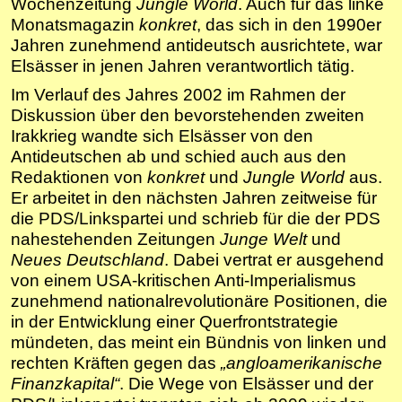
Wochenzeitung
Jungle World
. Auch für das linke
Monatsmagazin
konkret
, das sich in den 1990er
Jahren zunehmend antideutsch ausrichtete, war
Elsässer in jenen Jahren verantwortlich tätig.
Im Verlauf des Jahres 2002 im Rahmen der
Diskussion über den bevorstehenden zweiten
Irakkrieg wandte sich Elsässer von den
Antideutschen ab und schied auch aus den
Redaktionen von
konkret
und
Jungle World
aus.
Er arbeitet in den nächsten Jahren zeitweise für
die PDS/Linkspartei und schrieb für die der PDS
nahestehenden Zeitungen
Junge Welt
und
Neues Deutschland
. Dabei vertrat er ausgehend
von einem USA-kritischen Anti-Imperialismus
zunehmend nationalrevolutionäre Positionen, die
in der Entwicklung einer Querfrontstrategie
mündeten, das meint ein Bündnis von linken und
rechten Kräften gegen das
„angloamerikanische
Finanzkapital“
. Die Wege von Elsässer und der