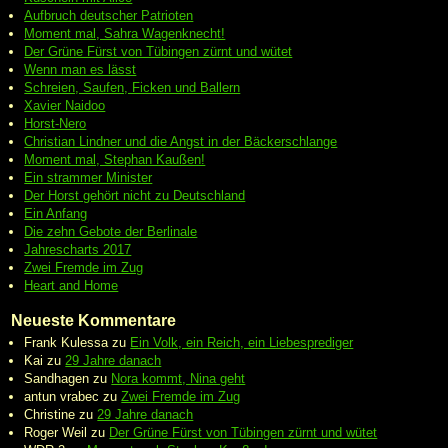
Aufbruch deutscher Patrioten
Moment mal, Sahra Wagenknecht!
Der Grüne Fürst von Tübingen zürnt und wütet
Wenn man es lässt
Schreien, Saufen, Ficken und Ballern
Xavier Naidoo
Horst-Nero
Christian Lindner und die Angst in der Bäckerschlange
Moment mal, Stephan Kaußen!
Ein strammer Minister
Der Horst gehört nicht zu Deutschland
Ein Anfang
Die zehn Gebote der Berlinale
Jahrescharts 2017
Zwei Fremde im Zug
Heart and Home
Neueste Kommentare
Frank Kulessa
zu
Ein Volk, ein Reich, ein Liebesprediger
Kai
zu
29 Jahre danach
Sandhagen
zu
Nora kommt, Nina geht
antun vrabec
zu
Zwei Fremde im Zug
Christine
zu
29 Jahre danach
Roger Weil
zu
Der Grüne Fürst von Tübingen zürnt und wütet