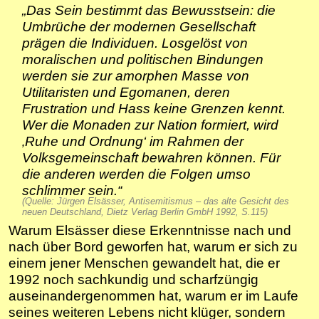
„Das Sein bestimmt das Bewusstsein: die
Umbrüche der modernen Gesellschaft
prägen die Individuen. Losgelöst von
moralischen und politischen Bindungen
werden sie zur amorphen Masse von
Utilitaristen und Egomanen, deren
Frustration und Hass keine Grenzen kennt.
Wer die Monaden zur Nation formiert, wird
‚Ruhe und Ordnung‘ im Rahmen der
Volksgemeinschaft bewahren können. Für
die anderen werden die Folgen umso
schlimmer sein.“
(Quelle: Jürgen Elsässer, Antisemitismus – das alte Gesicht des
neuen Deutschland, Dietz Verlag Berlin GmbH 1992, S.115)
Warum Elsässer diese Erkenntnisse nach und
nach über Bord geworfen hat, warum er sich zu
einem jener Menschen gewandelt hat, die er
1992 noch sachkundig und scharfzüngig
auseinandergenommen hat, warum er im Laufe
seines weiteren Lebens nicht klüger, sondern