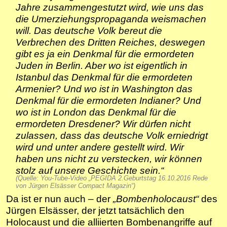
Jahre zusammengestutzt wird, wie uns das
die Umerziehungspropaganda weismachen
will. Das deutsche Volk bereut die
Verbrechen des Dritten Reiches, deswegen
gibt es ja ein Denkmal für die ermordeten
Juden in Berlin. Aber wo ist eigentlich in
Istanbul das Denkmal für die ermordeten
Armenier? Und wo ist in Washington das
Denkmal für die ermordeten Indianer? Und
wo ist in London das Denkmal für die
ermordeten Dresdener? Wir dürfen nicht
zulassen, dass das deutsche Volk erniedrigt
wird und unter andere gestellt wird. Wir
haben uns nicht zu verstecken, wir können
stolz auf unsere Geschichte sein.“
(Quelle: You-Tube-Video „PEGIDA 2.Geburtstag 16.10.2016 Rede
von Jürgen Elsässer Compact Magazin“)
Da ist er nun auch – der
„Bombenholocaust“
des
Jürgen Elsässer, der jetzt tatsächlich den
Holocaust und die alliierten Bombenangriffe auf