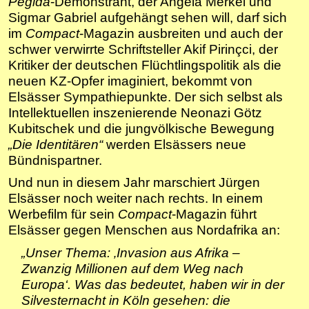
Pegida
-Demonstrant, der Angela Merkel und
Sigmar Gabriel aufgehängt sehen will, darf sich
im
Compact
-Magazin ausbreiten und auch der
schwer verwirrte Schriftsteller Akif Pirinçci, der
Kritiker der deutschen Flüchtlingspolitik als die
neuen KZ-Opfer imaginiert, bekommt von
Elsässer Sympathiepunkte. Der sich selbst als
Intellektuellen inszenierende Neonazi Götz
Kubitschek und die jungvölkische Bewegung
„Die Identitären“
werden Elsässers neue
Bündnispartner.
Und nun in diesem Jahr marschiert Jürgen
Elsässer noch weiter nach rechts. In einem
Werbefilm für sein
Compact
-Magazin führt
Elsässer gegen Menschen aus Nordafrika an:
„Unser Thema: ‚Invasion aus Afrika –
Zwanzig Millionen auf dem Weg nach
Europa‘. Was das bedeutet, haben wir in der
Silvesternacht in Köln gesehen: die