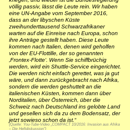
völlig passiv, lässt die Leute rein. Wir haben
eine UN-Angabe vom September 2016,
dass an der libyschen Küste
zweihunderttausend Schwarzafrikaner
warten auf die Einreise nach Europa, schon
ihre Anträge gestellt haben. Diese Leute
kommen nach Italien, denen wird geholfen
von der EU-Flottille, der so genannten
‚Frontex-Flotte‘. Wenn Sie schiffbrüchig
werden, wird ein Shuttle-Service eingerichtet.
Die werden nicht einfach gerettet, was ja gut
wäre, und dann zurückgebracht nach Afrika,
sondern die werden geshuttelt an die
italienischen Küsten, kommen dann über
Norditalien, über Österreich, über die
Schweiz nach Deutschland ins gelobte Land
und gesellen sich da zu dem Bodensatz, der
jetzt sowieso schon da ist.“
(Quelle: You-Tube-Video „COMPACT 10/2016: Invasion aus Afrika
– Die Heftdiskussion“)