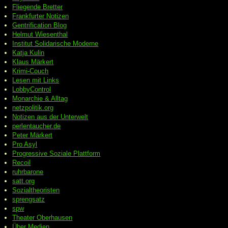
Fliegende Bretter
Frankfurter Notizen
Gentrification Blog
Helmut Wiesenthal
Institut Solidarische Moderne
Katja Kulin
Klaus Märkert
Krimi-Couch
Lesen mit Links
LobbyControl
Monarchie & Alltag
netzpolitik.org
Notizen aus der Unterwelt
perlentaucher.de
Peter
Märkert
Pro Asyl
Progressive
Soziale Plattform
Recoil
ruhrbarone
satt.org
Sozialtheoristen
sprengsatz
spw
Theater Oberhausen
Über Medien