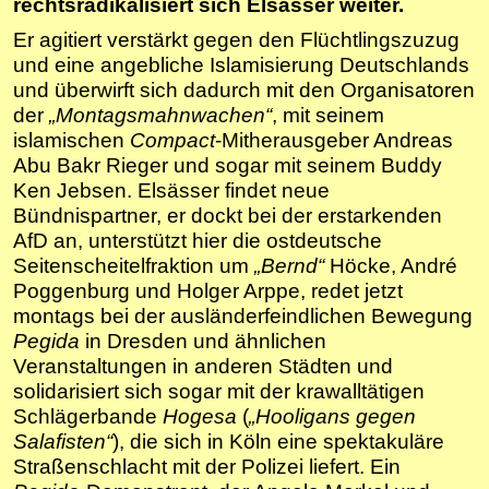
rechtsradikalisiert sich Elsässer weiter.
Er agitiert verstärkt gegen den Flüchtlingszuzug
und eine angebliche Islamisierung Deutschlands
und überwirft sich dadurch mit den Organisatoren
der
„Montagsmahnwachen“
, mit seinem
islamischen
Compact
-Mitherausgeber Andreas
Abu Bakr Rieger und sogar mit seinem Buddy
Ken Jebsen. Elsässer findet neue
Bündnispartner, er dockt bei der erstarkenden
AfD an, unterstützt hier die ostdeutsche
Seitenscheitelfraktion um
„Bernd“
Höcke, André
Poggenburg und Holger Arppe, redet jetzt
montags bei der ausländerfeindlichen Bewegung
Pegida
in Dresden und ähnlichen
Veranstaltungen in anderen Städten und
solidarisiert sich sogar mit der krawalltätigen
Schlägerbande
Hogesa
(
„Hooligans gegen
Salafisten“
), die sich in Köln eine spektakuläre
Straßenschlacht mit der Polizei liefert. Ein