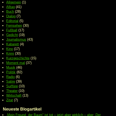
Allgemein
(1)
Alltag
(41)
Buch
(28)
Dialog
(7)
Editorial
(5)
Fernsehen
(30)
Fußball
(17)
Gedicht
(19)
Journalismus
(43)
Kabarett
(4)
Kino
(17)
Krimi
(30)
Kurzgeschichte
(15)
Moment mal
(37)
Musik
(46)
Politik
(82)
Radio
(6)
Satire
(39)
Surftipp
(10)
Theater
(10)
Wirtschaft
(13)
Zitat
(7)
Neueste Blogartikel
„Mein Freund, der Baum“ ist tot – jetzt aber wirklich – aber „Der