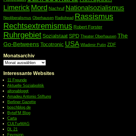
Mord
Limerick
Nationalsozialismus
Nachruf
Rassismus
Neoliberalismus
Oberhausen
Radiohead
Rechtsextremismus
Robert Forster
Ruhrgebiet
The
Sozialstaat
SPD
Theater Oberhausen
USA
Go-Betweens
Tocotronic
ZDF
Wladimir Putin
Monatsarchiv
Interessante Websites
11 Freunde
Aktuelle Sozialpolitik
altonabloggt
Amadeu Antonio Stiftung
Berliner Gazette
boschblog.de
ByteFM Blog
Carta
CULTurMAG
DL 21
Feynsinn