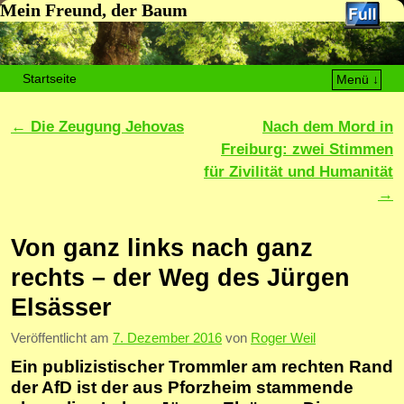
Mein Freund, der Baum
Startseite
Menü ↓
Zum Inhalt wechseln
Zum sekundären Inhalt wechseln
Artikelnavigation
←
Die Zeugung Jehovas
Nach dem Mord in
Freiburg: zwei Stimmen
für Zivilität und Humanität
→
Von ganz links nach ganz
rechts – der Weg des Jürgen
Elsässer
Veröffentlicht am
7. Dezember 2016
von
Roger Weil
Ein publizistischer Trommler am rechten Rand
der AfD ist der aus Pforzheim stammende