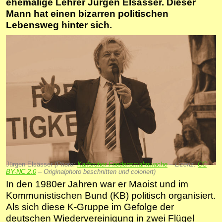
ehemalige Lehrer Jürgen Elsässer. Dieser
Mann hat einen bizarren politischen
Lebensweg hinter sich.
Jürgen Elsässer
(Photo:
Karlsruher Friedensmahnwache
– Lizenz:
CC
BY-NC 2.0
– Originalphoto beschnitten und coloriert)
In den 1980er Jahren war er Maoist und im
Kommunistischen Bund (KB) politisch organisiert.
Als sich diese K-Gruppe im Gefolge der
deutschen Wiedervereinigung in zwei Flügel