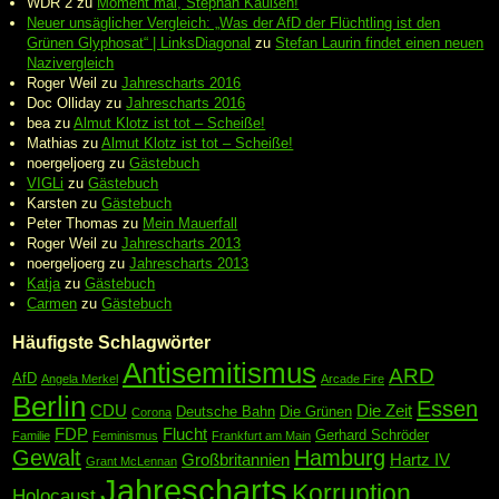
WDR 2
zu
Moment mal, Stephan Kaußen!
Neuer unsäglicher Vergleich: „Was der AfD der Flüchtling ist den
Grünen Glyphosat“ | LinksDiagonal
zu
Stefan Laurin findet einen neuen
Nazivergleich
Roger Weil
zu
Jahrescharts 2016
Doc Olliday
zu
Jahrescharts 2016
bea
zu
Almut Klotz ist tot – Scheiße!
Mathias
zu
Almut Klotz ist tot – Scheiße!
noergeljoerg
zu
Gästebuch
VIGLi
zu
Gästebuch
Karsten
zu
Gästebuch
Peter Thomas
zu
Mein Mauerfall
Roger Weil
zu
Jahrescharts 2013
noergeljoerg
zu
Jahrescharts 2013
Katja
zu
Gästebuch
Carmen
zu
Gästebuch
Häufigste Schlagwörter
Antisemitismus
ARD
AfD
Angela Merkel
Arcade Fire
Berlin
Essen
CDU
Die Zeit
Deutsche Bahn
Die Grünen
Corona
FDP
Flucht
Gerhard Schröder
Familie
Feminismus
Frankfurt am Main
Gewalt
Hamburg
Großbritannien
Hartz IV
Grant McLennan
Jahrescharts
Korruption
Holocaust