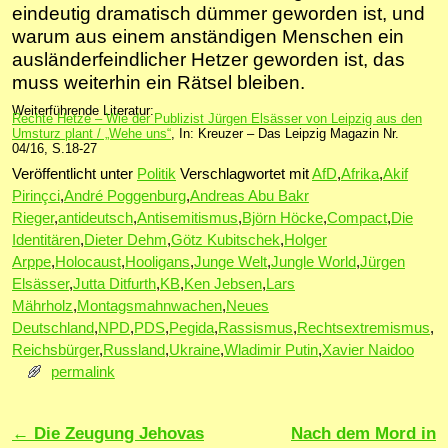
eindeutig dramatisch dümmer geworden ist, und
warum aus einem anständigen Menschen ein
ausländerfeindlicher Hetzer geworden ist, das
muss weiterhin ein Rätsel bleiben.
Weiterführende Literatur:
Rechte Hetze – Wie der Publizist Jürgen Elsässer von Leipzig aus den
Umsturz plant / „Wehe uns“
, In: Kreuzer – Das Leipzig Magazin Nr.
04/16, S.18-27
Veröffentlicht unter
Politik
Verschlagwortet mit
AfD
,
Afrika
,
Akif
Pirinçci
,
André Poggenburg
,
Andreas Abu Bakr
Rieger
,
antideutsch
,
Antisemitismus
,
Björn Höcke
,
Compact
,
Die
Identitären
,
Dieter Dehm
,
Götz Kubitschek
,
Holger
Arppe
,
Holocaust
,
Hooligans
,
Junge Welt
,
Jungle World
,
Jürgen
Elsässer
,
Jutta Ditfurth
,
KB
,
Ken Jebsen
,
Lars
Mährholz
,
Montagsmahnwachen
,
Neues
Deutschland
,
NPD
,
PDS
,
Pegida
,
Rassismus
,
Rechtsextremismus
,
Reichsbürger
,
Russland
,
Ukraine
,
Wladimir Putin
,
Xavier Naidoo
permalink
Artikelnavigation
←
Die Zeugung Jehovas
Nach dem Mord in