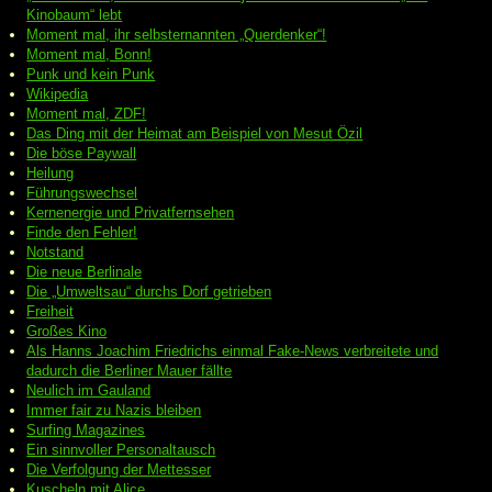
Kinobaum“ lebt
Moment mal, ihr selbsternannten „Querdenker“!
Moment mal, Bonn!
Punk und kein Punk
Wikipedia
Moment mal, ZDF!
Das Ding mit der Heimat am Beispiel von Mesut Özil
Die böse Paywall
Heilung
Führungswechsel
Kernenergie und Privatfernsehen
Finde den Fehler!
Notstand
Die neue Berlinale
Die „Umweltsau“ durchs Dorf getrieben
Freiheit
Großes Kino
Als Hanns Joachim Friedrichs einmal Fake-News verbreitete und
dadurch die Berliner Mauer fällte
Neulich im Gauland
Immer fair zu Nazis bleiben
Surfing Magazines
Ein sinnvoller Personaltausch
Die Verfolgung der Mettesser
Kuscheln mit Alice