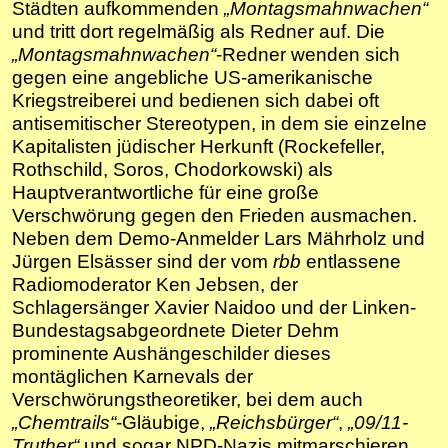
Städten aufkommenden
„Montagsmahnwachen“
und tritt dort regelmäßig als Redner auf. Die
„Montagsmahnwachen“
-Redner wenden sich
gegen eine angebliche US-amerikanische
Kriegstreiberei und bedienen sich dabei oft
antisemitischer Stereotypen, in dem sie einzelne
Kapitalisten jüdischer Herkunft (Rockefeller,
Rothschild, Soros, Chodorkowski) als
Hauptverantwortliche für eine große
Verschwörung gegen den Frieden ausmachen.
Neben dem Demo-Anmelder Lars Mährholz und
Jürgen Elsässer sind der vom
rbb
entlassene
Radiomoderator Ken Jebsen, der
Schlagersänger Xavier Naidoo und der Linken-
Bundestagsabgeordnete Dieter Dehm
prominente Aushängeschilder dieses
montäglichen Karnevals der
Verschwörungstheoretiker, bei dem auch
„Chemtrails“
-Gläubige,
„Reichsbürger“
,
„09/11-
Truther“
und sogar NPD-Nazis mitmarschieren.