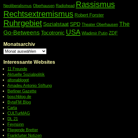
Rassismus
Neoliberalismus
Oberhausen
Radiohead
Rechtsextremismus
Robert Forster
Ruhrgebiet
The
Sozialstaat
SPD
Theater Oberhausen
USA
Go-Betweens
Tocotronic
ZDF
Wladimir Putin
Monatsarchiv
Interessante Websites
11 Freunde
Aktuelle Sozialpolitik
altonabloggt
Amadeu Antonio Stiftung
Berliner Gazette
boschblog.de
ByteFM Blog
Carta
CULTurMAG
DL 21
Feynsinn
Fliegende Bretter
Frankfurter Notizen