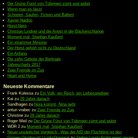
Der Grüne Fürst von Tübingen zürnt und wütet
Wenn man es lässt
Schreien, Saufen, Ficken und Ballern
Xavier Naidoo
Horst-Nero
Christian Lindner und die Angst in der Bäckerschlange
Moment mal, Stephan Kaußen!
Ein strammer Minister
Der Horst gehört nicht zu Deutschland
Ein Anfang
Die zehn Gebote der Berlinale
Jahrescharts 2017
Zwei Fremde im Zug
Heart and Home
Neueste Kommentare
Frank Kulessa
zu
Ein Volk, ein Reich, ein Liebesprediger
Kai
zu
29 Jahre danach
Sandhagen
zu
Nora kommt, Nina geht
antun vrabec
zu
Zwei Fremde im Zug
Christine
zu
29 Jahre danach
Roger Weil
zu
Der Grüne Fürst von Tübingen zürnt und wütet
WDR 2
zu
Moment mal, Stephan Kaußen!
Neuer unsäglicher Vergleich: „Was der AfD der Flüchtling ist den
Grünen Glyphosat“ | LinksDiagonal
zu
Stefan Laurin findet einen neuen