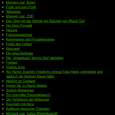
Moment mal, Bonn!
Punk und kein Punk
Wikipedia
Moment mal, ZDF!
Das Ding mit der Heimat am Beispiel von Mesut Özil
Die böse Paywall
Heilung
Führungswechsel
Kernenergie und Privatfernsehen
Finde den Fehler!
Notstand
Die neue Berlinale
Die „Umweltsau“ durchs Dorf getrieben
Freiheit
Großes Kino
Als Hanns Joachim Friedrichs einmal Fake-News verbreitete und
dadurch die Berliner Mauer fällte
Neulich im Gauland
Immer fair zu Nazis bleiben
Surfing Magazines
Ein sinnvoller Personaltausch
Die Verfolgung der Mettesser
Kuscheln mit Alice
Aufbruch deutscher Patrioten
Moment mal, Sahra Wagenknecht!