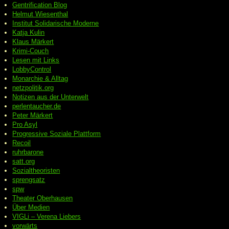
Gentrification Blog
Helmut Wiesenthal
Institut Solidarische Moderne
Katja Kulin
Klaus Märkert
Krimi-Couch
Lesen mit Links
LobbyControl
Monarchie & Alltag
netzpolitik.org
Notizen aus der Unterwelt
perlentaucher.de
Peter
Märkert
Pro Asyl
Progressive
Soziale Plattform
Recoil
ruhrbarone
satt.org
Sozialtheoristen
sprengsatz
spw
Theater Oberhausen
Über Medien
VIGLi – Verena Liebers
vorwärts