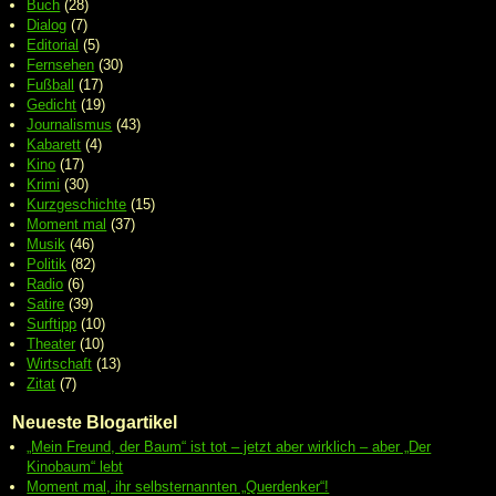
Buch
(28)
Dialog
(7)
Editorial
(5)
Fernsehen
(30)
Fußball
(17)
Gedicht
(19)
Journalismus
(43)
Kabarett
(4)
Kino
(17)
Krimi
(30)
Kurzgeschichte
(15)
Moment mal
(37)
Musik
(46)
Politik
(82)
Radio
(6)
Satire
(39)
Surftipp
(10)
Theater
(10)
Wirtschaft
(13)
Zitat
(7)
Neueste Blogartikel
„Mein Freund, der Baum“ ist tot – jetzt aber wirklich – aber „Der
Kinobaum“ lebt
Moment mal, ihr selbsternannten „Querdenker“!