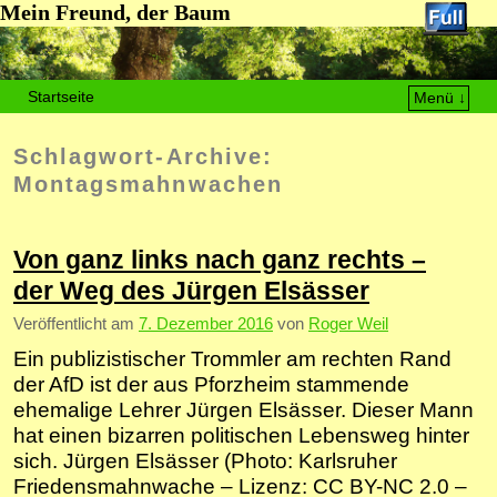
Mein Freund, der Baum
Startseite
Menü ↓
Zum Inhalt wechseln
Zum sekundären Inhalt wechseln
Schlagwort-Archive:
Montagsmahnwachen
Von ganz links nach ganz rechts –
der Weg des Jürgen Elsässer
Veröffentlicht am
7. Dezember 2016
von
Roger Weil
Ein publizistischer Trommler am rechten Rand
der AfD ist der aus Pforzheim stammende
ehemalige Lehrer Jürgen Elsässer. Dieser Mann
hat einen bizarren politischen Lebensweg hinter
sich. Jürgen Elsässer (Photo: Karlsruher
Friedensmahnwache – Lizenz: CC BY-NC 2.0 –