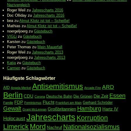
Nazivergleich
Roger Weil
zu
Jahrescharts 2016
Doc Olliday
zu
Jahrescharts 2016
bea
zu
Almut Klotz ist tot – Scheiße!
Mathias
zu
Almut Klotz ist tot – Scheiße!
noergeljoerg
zu
Gästebuch
VIGLi
zu
Gästebuch
Karsten
zu
Gästebuch
Peter Thomas
zu
Mein Mauerfall
Roger Weil
zu
Jahrescharts 2013
noergeljoerg
zu
Jahrescharts 2013
Katja
zu
Gästebuch
Carmen
zu
Gästebuch
Häufigste Schlagwörter
Antisemitismus
ARD
AfD
Angela Merkel
Arcade Fire
Berlin
Essen
CDU
Die Zeit
Deutsche Bahn
Die Grünen
Corona
FDP
Flucht
Gerhard Schröder
Familie
Feminismus
Frankfurt am Main
Gewalt
Hamburg
Großbritannien
Hartz IV
Grant McLennan
Jahrescharts
Korruption
Holocaust
Mord
Limerick
Nationalsozialismus
Nachruf