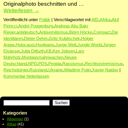
Originalphoto beschnitten und …
Weiterlesen
→
Veröffentlicht unter
Politik
|
Verschlagwortet mit
AfD
,
Afrika
,
Akif
Pirinçci
,
André Poggenburg
,
Andreas Abu Bakr
Rieger
,
antideutsch
,
Antisemitismus
,
Björn Höcke
,
Compact
,
Die
Identitären
,
Dieter Dehm
,
Götz Kubitschek
,
Holger
Arppe
,
Holocaust
,
Hooligans
,
Junge Welt
,
Jungle World
,
Jürgen
Elsässer
,
Jutta Ditfurth
,
KB
,
Ken Jebsen
,
Lars
Mährholz
,
Montagsmahnwachen
,
Neues
Deutschland
,
NPD
,
PDS
,
Pegida
,
Rassismus
,
Rechtsextremismus
,
Reichsbürger
,
Russland
,
Ukraine
,
Wladimir Putin
,
Xavier Naidoo
|
Kommentar hinterlassen
Suchen
Kategorien
Allgemein
(1)
Alltag
(41)