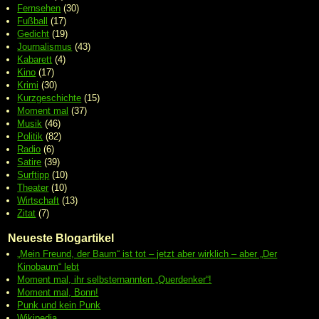
Fernsehen
(30)
Fußball
(17)
Gedicht
(19)
Journalismus
(43)
Kabarett
(4)
Kino
(17)
Krimi
(30)
Kurzgeschichte
(15)
Moment mal
(37)
Musik
(46)
Politik
(82)
Radio
(6)
Satire
(39)
Surftipp
(10)
Theater
(10)
Wirtschaft
(13)
Zitat
(7)
Neueste Blogartikel
„Mein Freund, der Baum“ ist tot – jetzt aber wirklich – aber „Der
Kinobaum“ lebt
Moment mal, ihr selbsternannten „Querdenker“!
Moment mal, Bonn!
Punk und kein Punk
Wikipedia