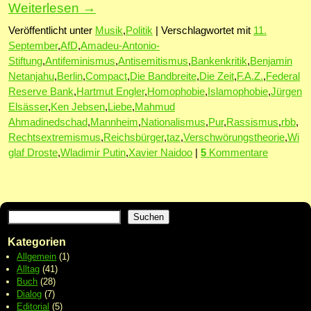
Weiterlesen
→
Veröffentlicht unter
Musik
,
Politik
|
Verschlagwortet mit
11.
September
,
AfD
,
Amadeu-Antonio-
Stiftung
,
Antifeminismus
,
Antisemitismus
,
Bankenkritik
,
Benjamin
Netanjahu
,
Berlin
,
Compact
,
Die Bandbreite
,
Die Zeit
,
F.A.Z.
,
Federal
Reserve Bank
,
Hartmut Engler
,
Homophobie
,
Islamophobie
,
Jürgen
Elsässer
,
Ken Jebsen
,
Liebe
,
Mahmud
Ahmadinedschad
,
Mannheim
,
Nationalismus
,
Pur
,
Rassismus
,
rbb
,
Rechtsextremismus
,
Reichsbürger
,
taz
,
Verschwörungstheorie
,
Wi
glaf Droste
,
Wladimir Putin
,
Xavier Naidoo
|
5
Kommentare
Suchen
Kategorien
Allgemein
(1)
Alltag
(41)
Buch
(28)
Dialog
(7)
Editorial
(5)