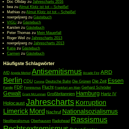
Doc Olliday
zu
Jahrescharts 2016
bea
zu
Almut Klotz ist tot – Scheiße!
Mathias
zu
Almut Klotz ist tot – Scheiße!
noergeljoerg
zu
Gästebuch
VIGLi
zu
Gästebuch
Karsten
zu
Gästebuch
Peter Thomas
zu
Mein Mauerfall
Roger Weil
zu
Jahrescharts 2013
noergeljoerg
zu
Jahrescharts 2013
Katja
zu
Gästebuch
Carmen
zu
Gästebuch
Häufigste Schlagwörter
Antisemitismus
ARD
AfD
Angela Merkel
Arcade Fire
Berlin
Essen
CDU
Die Zeit
Deutsche Bahn
Die Grünen
Corona
FDP
Flucht
Gerhard Schröder
Familie
Feminismus
Frankfurt am Main
Gewalt
Hamburg
Großbritannien
Hartz IV
Grant McLennan
Jahrescharts
Korruption
Holocaust
Mord
Limerick
Nationalsozialismus
Nachruf
Rassismus
Neoliberalismus
Oberhausen
Radiohead
Rechtsextremismus