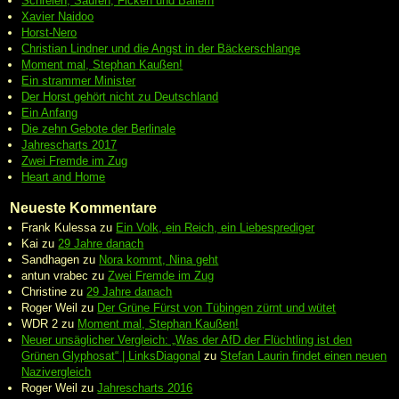
Schreien, Saufen, Ficken und Ballern
Xavier Naidoo
Horst-Nero
Christian Lindner und die Angst in der Bäckerschlange
Moment mal, Stephan Kaußen!
Ein strammer Minister
Der Horst gehört nicht zu Deutschland
Ein Anfang
Die zehn Gebote der Berlinale
Jahrescharts 2017
Zwei Fremde im Zug
Heart and Home
Neueste Kommentare
Frank Kulessa
zu
Ein Volk, ein Reich, ein Liebesprediger
Kai
zu
29 Jahre danach
Sandhagen
zu
Nora kommt, Nina geht
antun vrabec
zu
Zwei Fremde im Zug
Christine
zu
29 Jahre danach
Roger Weil
zu
Der Grüne Fürst von Tübingen zürnt und wütet
WDR 2
zu
Moment mal, Stephan Kaußen!
Neuer unsäglicher Vergleich: „Was der AfD der Flüchtling ist den
Grünen Glyphosat“ | LinksDiagonal
zu
Stefan Laurin findet einen neuen
Nazivergleich
Roger Weil
zu
Jahrescharts 2016