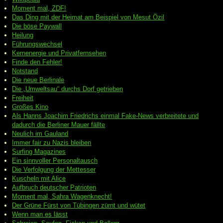
Moment mal, ZDF!
Das Ding mit der Heimat am Beispiel von Mesut Özil
Die böse Paywall
Heilung
Führungswechsel
Kernenergie und Privatfernsehen
Finde den Fehler!
Notstand
Die neue Berlinale
Die „Umweltsau“ durchs Dorf getrieben
Freiheit
Großes Kino
Als Hanns Joachim Friedrichs einmal Fake-News verbreitete und
dadurch die Berliner Mauer fällte
Neulich im Gauland
Immer fair zu Nazis bleiben
Surfing Magazines
Ein sinnvoller Personaltausch
Die Verfolgung der Mettesser
Kuscheln mit Alice
Aufbruch deutscher Patrioten
Moment mal, Sahra Wagenknecht!
Der Grüne Fürst von Tübingen zürnt und wütet
Wenn man es lässt