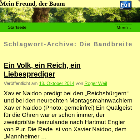
Mein Freund, der Baum
Startseite
Menü ↓
Zum Inhalt wechseln
Zum sekundären Inhalt wechseln
Schlagwort-Archive:
Die Bandbreite
Ein Volk, ein Reich, ein
Liebesprediger
Veröffentlicht am
19. Oktober 2014
von
Roger Weil
Xavier Naidoo predigt bei den „Reichsbürgern“
und bei den neurechten Montagsmahnwachlern
Xavier Naidoo (Photo: gemeinfrei) Ein Quälgeist
für die Ohren war er schon immer, der
zweitgrößte hierzulande nach Hartmut Engler
von Pur. Die Rede ist von Xavier Naidoo, dem
„Mannheimer …