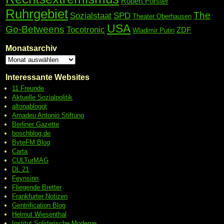
Robert Forster
Ruhrgebiet
The
Sozialstaat
SPD
Theater Oberhausen
USA
Go-Betweens
Tocotronic
ZDF
Wladimir Putin
Monatsarchiv
Interessante Websites
11 Freunde
Aktuelle Sozialpolitik
altonabloggt
Amadeu Antonio Stiftung
Berliner Gazette
boschblog.de
ByteFM Blog
Carta
CULTurMAG
DL 21
Feynsinn
Fliegende Bretter
Frankfurter Notizen
Gentrification Blog
Helmut Wiesenthal
Institut Solidarische Moderne