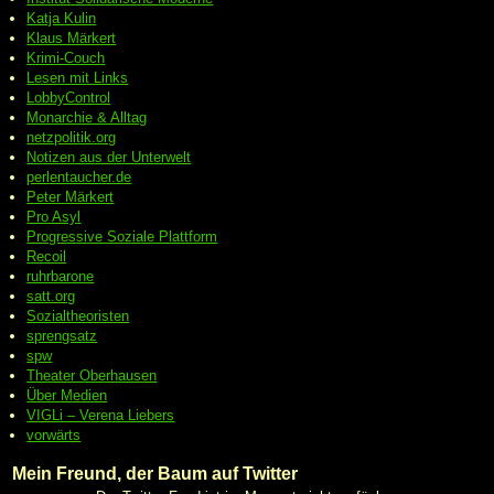
Katja Kulin
Klaus Märkert
Krimi-Couch
Lesen mit Links
LobbyControl
Monarchie & Alltag
netzpolitik.org
Notizen aus der Unterwelt
perlentaucher.de
Peter
Märkert
Pro Asyl
Progressive
Soziale Plattform
Recoil
ruhrbarone
satt.org
Sozialtheoristen
sprengsatz
spw
Theater Oberhausen
Über Medien
VIGLi – Verena Liebers
vorwärts
Mein Freund, der Baum auf Twitter