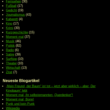
Fernsehen
(30)
Fußball
(17)
Gedicht
(19)
Journalismus
(43)
Kabarett
(4)
Kino
(17)
Krimi
(30)
Kurzgeschichte
(15)
Moment mal
(37)
Musik
(46)
Politik
(82)
Radio
(6)
Satire
(39)
Surftipp
(10)
Theater
(10)
Wirtschaft
(13)
Zitat
(7)
Neueste Blogartikel
„Mein Freund, der Baum“ ist tot – jetzt aber wirklich – aber „Der
Kinobaum“ lebt
Moment mal, ihr selbsternannten „Querdenker“!
Moment mal, Bonn!
Punk und kein Punk
Wikipedia