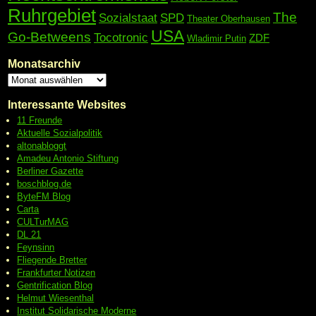
Ruhrgebiet
The
Sozialstaat
SPD
Theater Oberhausen
USA
Go-Betweens
Tocotronic
ZDF
Wladimir Putin
Monatsarchiv
Interessante Websites
11 Freunde
Aktuelle Sozialpolitik
altonabloggt
Amadeu Antonio Stiftung
Berliner Gazette
boschblog.de
ByteFM Blog
Carta
CULTurMAG
DL 21
Feynsinn
Fliegende Bretter
Frankfurter Notizen
Gentrification Blog
Helmut Wiesenthal
Institut Solidarische Moderne