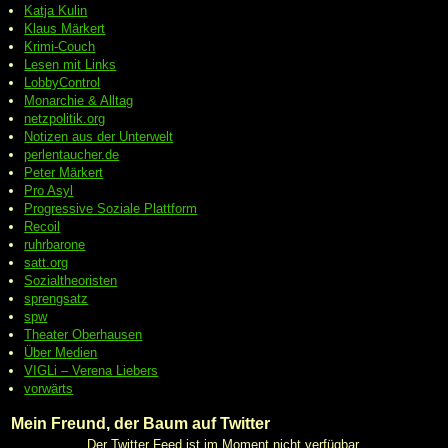
Katja Kulin
Klaus Märkert
Krimi-Couch
Lesen mit Links
LobbyControl
Monarchie & Alltag
netzpolitik.org
Notizen aus der Unterwelt
perlentaucher.de
Peter
Märkert
Pro Asyl
Progressive
Soziale Plattform
Recoil
ruhrbarone
satt.org
Sozialtheoristen
sprengsatz
spw
Theater Oberhausen
Über Medien
VIGLi – Verena Liebers
vorwärts
Mein Freund, der Baum auf Twitter
Der Twitter Feed ist im Moment nicht verfügbar.