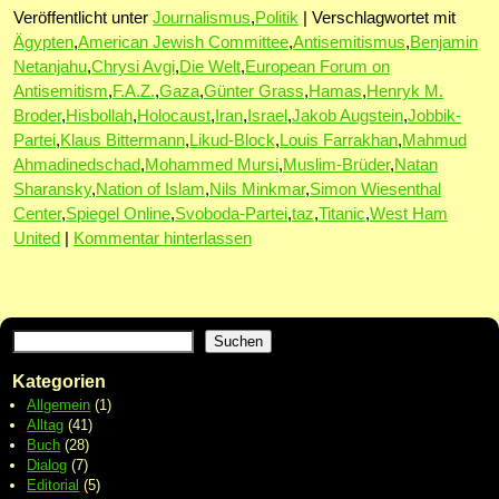
Veröffentlicht unter
Journalismus
,
Politik
|
Verschlagwortet mit
Ägypten
,
American Jewish Committee
,
Antisemitismus
,
Benjamin
Netanjahu
,
Chrysi Avgi
,
Die Welt
,
European Forum on
Antisemitism
,
F.A.Z.
,
Gaza
,
Günter Grass
,
Hamas
,
Henryk M.
Broder
,
Hisbollah
,
Holocaust
,
Iran
,
Israel
,
Jakob Augstein
,
Jobbik-
Partei
,
Klaus Bittermann
,
Likud-Block
,
Louis Farrakhan
,
Mahmud
Ahmadinedschad
,
Mohammed Mursi
,
Muslim-Brüder
,
Natan
Sharansky
,
Nation of Islam
,
Nils Minkmar
,
Simon Wiesenthal
Center
,
Spiegel Online
,
Svoboda-Partei
,
taz
,
Titanic
,
West Ham
United
|
Kommentar hinterlassen
Suchen
Kategorien
Allgemein
(1)
Alltag
(41)
Buch
(28)
Dialog
(7)
Editorial
(5)