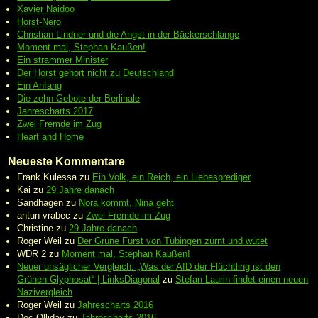
Xavier Naidoo
Horst-Nero
Christian Lindner und die Angst in der Bäckerschlange
Moment mal, Stephan Kaußen!
Ein strammer Minister
Der Horst gehört nicht zu Deutschland
Ein Anfang
Die zehn Gebote der Berlinale
Jahrescharts 2017
Zwei Fremde im Zug
Heart and Home
Neueste Kommentare
Frank Kulessa
zu
Ein Volk, ein Reich, ein Liebesprediger
Kai
zu
29 Jahre danach
Sandhagen
zu
Nora kommt, Nina geht
antun vrabec
zu
Zwei Fremde im Zug
Christine
zu
29 Jahre danach
Roger Weil
zu
Der Grüne Fürst von Tübingen zürnt und wütet
WDR 2
zu
Moment mal, Stephan Kaußen!
Neuer unsäglicher Vergleich: „Was der AfD der Flüchtling ist den
Grünen Glyphosat“ | LinksDiagonal
zu
Stefan Laurin findet einen neuen
Nazivergleich
Roger Weil
zu
Jahrescharts 2016
Doc Olliday
zu
Jahrescharts 2016