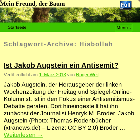
Mein Freund, der Baum
Startseite
Menü ↓
Zum Inhalt wechseln
Zum sekundären Inhalt wechseln
Schlagwort-Archive:
Hisbollah
Ist Jakob Augstein ein Antisemit?
Veröffentlicht am
1. März 2013
von
Roger Weil
Jakob Augstein, der Herausgeber der linken
Wochenzeitung der Freitag und Spiegel-Online-
Kolumnist, ist in den Fokus einer Antisemitismus-
Debatte geraten. Dort hineingestellt hat ihn
zunächst der Journalist Henryk M. Broder. Jakob
Augstein (Photo: Thomas Rodenbücher
(xtranews.de) – Lizenz: CC BY 2.0) Broder …
Weiterlesen
→