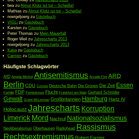
bea
zu
Almut Klotz ist tot – Scheiße!
Mathias
zu
Almut Klotz ist tot – Scheiße!
noergeljoerg
zu
Gästebuch
VIGLi
zu
Gästebuch
Karsten
zu
Gästebuch
Peter Thomas
zu
Mein Mauerfall
Roger Weil
zu
Jahrescharts 2013
noergeljoerg
zu
Jahrescharts 2013
Katja
zu
Gästebuch
Carmen
zu
Gästebuch
Häufigste Schlagwörter
Antisemitismus
ARD
AfD
Angela Merkel
Arcade Fire
Berlin
Essen
CDU
Die Zeit
Deutsche Bahn
Die Grünen
Corona
FDP
Flucht
Gerhard Schröder
Familie
Feminismus
Frankfurt am Main
Gewalt
Hamburg
Großbritannien
Hartz IV
Grant McLennan
Jahrescharts
Korruption
Holocaust
Mord
Limerick
Nationalsozialismus
Nachruf
Rassismus
Neoliberalismus
Oberhausen
Radiohead
Rechtsextremismus
Robert Forster