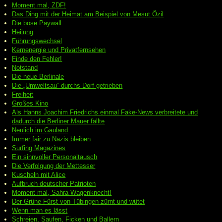
Moment mal, ZDF!
Das Ding mit der Heimat am Beispiel von Mesut Özil
Die böse Paywall
Heilung
Führungswechsel
Kernenergie und Privatfernsehen
Finde den Fehler!
Notstand
Die neue Berlinale
Die „Umweltsau“ durchs Dorf getrieben
Freiheit
Großes Kino
Als Hanns Joachim Friedrichs einmal Fake-News verbreitete und
dadurch die Berliner Mauer fällte
Neulich im Gauland
Immer fair zu Nazis bleiben
Surfing Magazines
Ein sinnvoller Personaltausch
Die Verfolgung der Mettesser
Kuscheln mit Alice
Aufbruch deutscher Patrioten
Moment mal, Sahra Wagenknecht!
Der Grüne Fürst von Tübingen zürnt und wütet
Wenn man es lässt
Schreien, Saufen, Ficken und Ballern