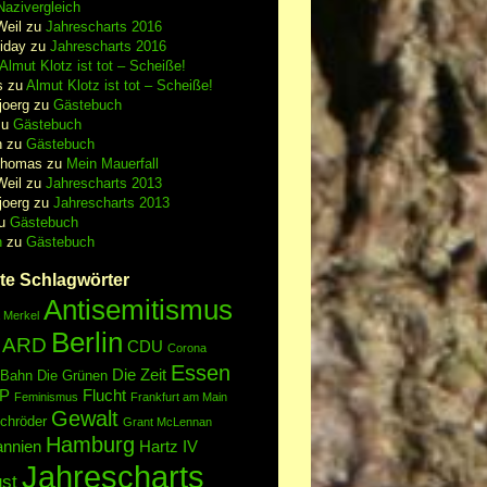
azivergleich
Weil
zu
Jahrescharts 2016
iday
zu
Jahrescharts 2016
Almut Klotz ist tot – Scheiße!
s
zu
Almut Klotz ist tot – Scheiße!
joerg
zu
Gästebuch
zu
Gästebuch
n
zu
Gästebuch
Thomas
zu
Mein Mauerfall
Weil
zu
Jahrescharts 2013
joerg
zu
Jahrescharts 2013
u
Gästebuch
n
zu
Gästebuch
te Schlagwörter
Antisemitismus
 Merkel
Berlin
ARD
CDU
Corona
Essen
Die Zeit
 Bahn
Die Grünen
P
Flucht
Feminismus
Frankfurt am Main
Gewalt
chröder
Grant McLennan
Hamburg
annien
Hartz IV
Jahrescharts
st