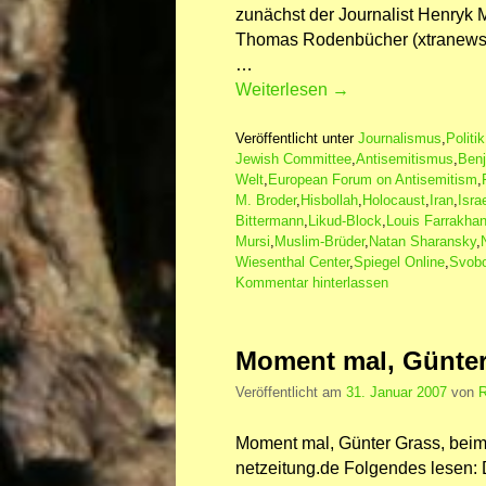
zunächst der Journalist Henryk 
Thomas Rodenbücher (xtranews.
…
Weiterlesen
→
Veröffentlicht unter
Journalismus
,
Politik
Jewish Committee
,
Antisemitismus
,
Benj
Welt
,
European Forum on Antisemitism
,
M. Broder
,
Hisbollah
,
Holocaust
,
Iran
,
Isra
Bittermann
,
Likud-Block
,
Louis Farrakha
Mursi
,
Muslim-Brüder
,
Natan Sharansky
,
Wiesenthal Center
,
Spiegel Online
,
Svobo
Kommentar hinterlassen
Moment mal, Günter
Veröffentlicht am
31. Januar 2007
von
R
Moment mal, Günter Grass, beim
netzeitung.de Folgendes lesen: D