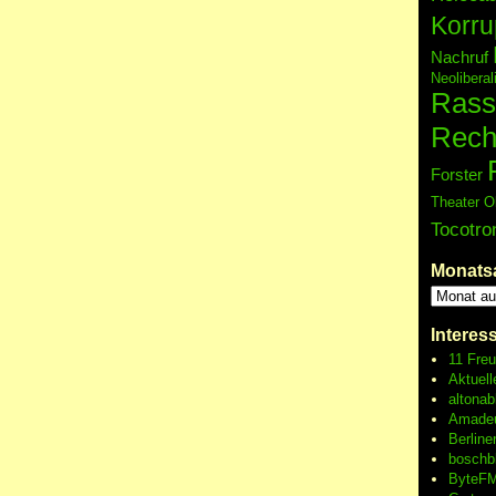
Korru
Nachruf
Neolibera
Rass
Rech
Forster
Theater O
Tocotro
Monats
Interes
11 Fre
Aktuell
altonab
Amadeu
Berline
boschb
ByteFM