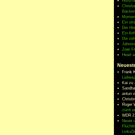
Horst-
Christi
Bäcker
Moment
Ein str
Der Hor
Ein An
Die zeh
Jahres
Zwei F
Heart 
Neuest
Frank 
Liebesp
Kai
zu
Sandha
antun 
Christi
Roger 
zürnt u
WDR 2
Neuer u
Flüchtl
LinksD