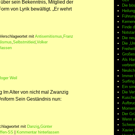
über sein Bekenntnis, Mitglied der
Die bö
rm von Lyrik bewältigt. „Er wehrt
Heilung
Führun
Kernene
Finde d
Notsta
Verschlagwortet mit
Antisemitismus
,
Franz
Die neu
alismus
,
Selbstmitleid
,
Volker
Die „Um
rlassen
Freiheit
Großes
Als Ha
verbrei
Neulic
Immer f
Roger Weil
Surfin
Ein sin
g Im Alter von nicht mal Zwanzig
Die Ver
Kuschel
niform Sein Geständnis nun:
Aufbruc
Moment
Der Grü
Wenn m
Schreie
chlagwortet mit
Danzig
,
Günter
Xavier
ffen-SS
|
Kommentar hinterlassen