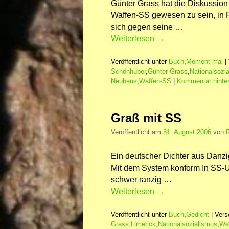
Günter Grass hat die Diskussion 
Waffen-SS gewesen zu sein, in Fo
sich gegen seine …
Weiterlesen
→
Veröffentlicht unter
Buch
,
Moment mal
|
Schönhuber
,
Günter Grass
,
Nationalsozi
Neuhaus
,
Waffen-SS
|
Kommentar hinte
Graß mit SS
Veröffentlicht am
31. August 2006
von
Ein deutscher Dichter aus Danzi
Mit dem System konform In SS-U
schwer ranzig …
Weiterlesen
→
Veröffentlicht unter
Buch
,
Gedicht
|
Vers
Grass
,
Limerick
,
Nationalsozialismus
,
Wa