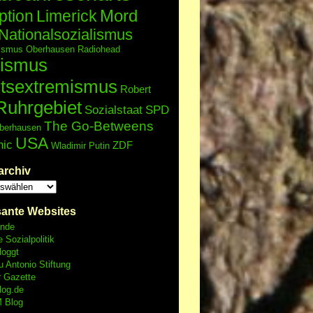
Mord
ption
Limerick
Nationalsozialismus
lismus
Oberhausen
Radiohead
ismus
tsextremismus
Robert
Ruhrgebiet
Sozialstaat
SPD
The Go-Betweens
berhausen
USA
nic
ZDF
Wladimir Putin
archiv
sante Websites
unde
e Sozialpolitik
loggt
 Antonio Stiftung
r Gazette
log.de
 Blog