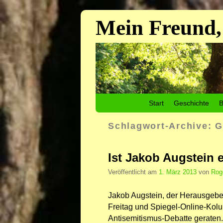
Mein Freund,
Zum Inhalt wechseln
Zum sekundären Inhalt wechseln
Start
Geschichte
B
Schlagwort-Archive:
G
Ist Jakob Augstein 
Veröffentlicht am
1. März 2013
von
Rog
Jakob Augstein, der Herausgebe
Freitag und Spiegel-Online-Kolum
Antisemitismus-Debatte geraten. 