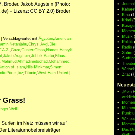
M. Broder. Jakob Augstein (Photo:
Journa
Kabaret
de) – Lizenz: CC BY 2.0) Broder
Kino
(1
Krimi
(3
Kurzge
Moment
Musik
(
|
Verschlagwortet mit
Ägypten
,
American
Politik
(
amin Netanjahu
,
Chrysi Avgi
,
Die
Radio
(
F.A.Z.
,
Gaza
,
Günter Grass
,
Hamas
,
Henryk
Satire
(
el
,
Jakob Augstein
,
Jobbik-Partei
,
Klaus
Surftip
n
,
Mahmud Ahmadinedschad
,
Mohammed
Theate
Nation of Islam
,
Nils Minkmar
,
Simon
Wirtsch
da-Partei
,
taz
,
Titanic
,
West Ham United
|
Zitat
(7
Neueste
„Mein F
wirklic
 Grass!
Moment 
Moment
oger Weil
Punk u
Wikipe
 Surfen im Netz müssen wir auf
Moment
Das Di
er Literaturnobelpreisträger
Özil