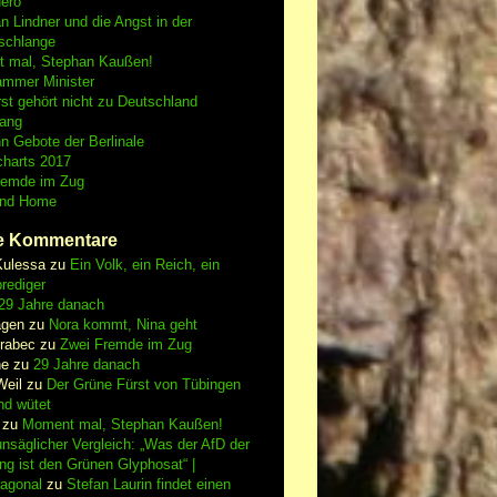
Nero
an Lindner und die Angst in der
schlange
 mal, Stephan Kaußen!
ammer Minister
st gehört nicht zu Deutschland
fang
n Gebote der Berlinale
charts 2017
remde im Zug
and Home
e Kommentare
Kulessa
zu
Ein Volk, ein Reich, ein
rediger
29 Jahre danach
gen
zu
Nora kommt, Nina geht
vrabec
zu
Zwei Fremde im Zug
ne
zu
29 Jahre danach
Weil
zu
Der Grüne Fürst von Tübingen
nd wütet
zu
Moment mal, Stephan Kaußen!
nsäglicher Vergleich: „Was der AfD der
ing ist den Grünen Glyphosat“ |
iagonal
zu
Stefan Laurin findet einen