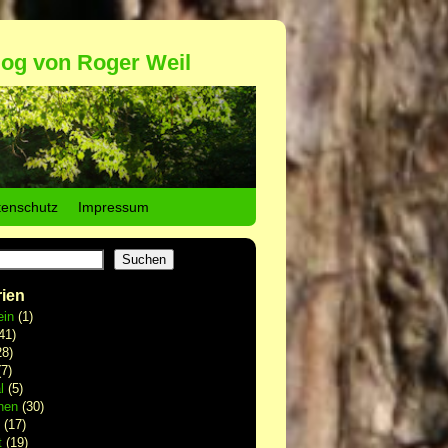
log von Roger Weil
tenschutz
Impressum
Suchen
ien
ein
(1)
41)
8)
7)
l
(5)
hen
(30)
(17)
t
(19)