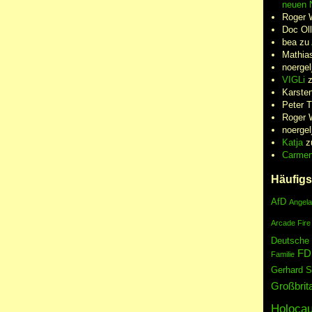
neuen N
Roger 
Doc Oll
bea
zu
Mathia
noergel
VIGLi
Karste
Peter 
Roger 
noergel
Katja
z
Carme
Häufigs
AfD
Angela
Arcade Fire
Deutsche
FD
Familie
Gerhard S
Großbrit
Holocau