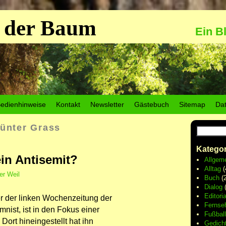
 der Baum
Ein B
edienhinweise
Kontakt
Newsletter
Gästebuch
Sitemap
Da
ünter Grass
Kategor
ein Antisemit?
Allgem
Alltag
(
er Weil
Buch
(2
Dialog
(
Editoria
r der linken Wochenzeitung der
Fernse
nist, ist in den Fokus einer
Fußball
Dort hineingestellt hat ihn
Gedich