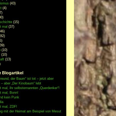
lismus
(43)
t
(4)
7)
0)
schichte
(15)
 mal
(37)
46)
82)
6)
39)
p
(10)
r
(10)
aft
(13)
)
 Blogartikel
reund, der Baum“ ist tot – jetzt aber
h – aber „Der Kinobaum“ lebt
mal, ihr selbsternannten „Querdenker“!
 mal, Bonn!
nd kein Punk
dia
 mal, ZDF!
ng mit der Heimat am Beispiel von Mesut