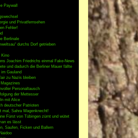
se Paywall
gswechsel
rgie und Privatfernsehen
en Fehler!
nd
e Berlinale
weltsau“ durchs Dorf getrieben
 Kino
nns Joachim Friedrichs einmal Fake-News
tete und dadurch die Berliner Mauer fällte
h im Gauland
air zu Nazis bleiben
g Magazines
nvoller Personaltausch
folgung der Mettesser
n mit Alice
h deutscher Patrioten
 mal, Sahra Wagenknecht!
ne Fürst von Tübingen zürnt und wütet
an es lässt
n, Saufen, Ficken und Ballern
 Naidoo