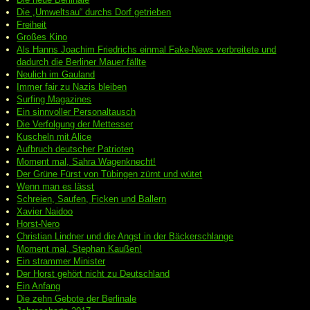
Die „Umweltsau“ durchs Dorf getrieben
Freiheit
Großes Kino
Als Hanns Joachim Friedrichs einmal Fake-News verbreitete und
dadurch die Berliner Mauer fällte
Neulich im Gauland
Immer fair zu Nazis bleiben
Surfing Magazines
Ein sinnvoller Personaltausch
Die Verfolgung der Mettesser
Kuscheln mit Alice
Aufbruch deutscher Patrioten
Moment mal, Sahra Wagenknecht!
Der Grüne Fürst von Tübingen zürnt und wütet
Wenn man es lässt
Schreien, Saufen, Ficken und Ballern
Xavier Naidoo
Horst-Nero
Christian Lindner und die Angst in der Bäckerschlange
Moment mal, Stephan Kaußen!
Ein strammer Minister
Der Horst gehört nicht zu Deutschland
Ein Anfang
Die zehn Gebote der Berlinale