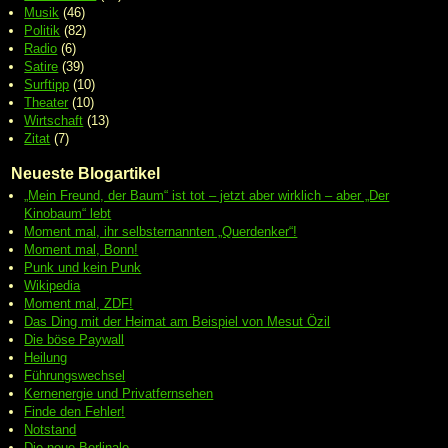
Musik
(46)
Politik
(82)
Radio
(6)
Satire
(39)
Surftipp
(10)
Theater
(10)
Wirtschaft
(13)
Zitat
(7)
Neueste Blogartikel
„Mein Freund, der Baum“ ist tot – jetzt aber wirklich – aber „Der
Kinobaum“ lebt
Moment mal, ihr selbsternannten „Querdenker“!
Moment mal, Bonn!
Punk und kein Punk
Wikipedia
Moment mal, ZDF!
Das Ding mit der Heimat am Beispiel von Mesut Özil
Die böse Paywall
Heilung
Führungswechsel
Kernenergie und Privatfernsehen
Finde den Fehler!
Notstand
Die neue Berlinale