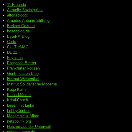
11 Freunde
Aktuelle Sozialpolitik
altonabloggt
Amadeu Antonio Stiftung
Berliner Gazette
boschblog.de
ByteFM Blog
Carta
CULTurMAG
DL 21
Feynsinn
Fliegende Bretter
Frankfurter Notizen
Gentrification Blog
Helmut Wiesenthal
Institut Solidarische Moderne
Katja Kulin
Klaus Märkert
Krimi-Couch
Lesen mit Links
LobbyControl
Monarchie & Alltag
netzpolitik.org
Notizen aus der Unterwelt
perlentaucher.de