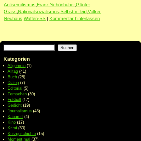
Antisemitismus
,
Franz Schönhuber
,
Günter
Grass
,
Nationalsozialismus
,
Selbstmitleid
,
Volker
Neuhaus
,
Waffen-SS
|
Kommentar hinterlassen
Suchen
Kategorien
Allgemein
(1)
Alltag
(41)
Buch
(28)
Dialog
(7)
Editorial
(5)
Fernsehen
(30)
Fußball
(17)
Gedicht
(19)
Journalismus
(43)
Kabarett
(4)
Kino
(17)
Krimi
(30)
Kurzgeschichte
(15)
Moment mal
(37)