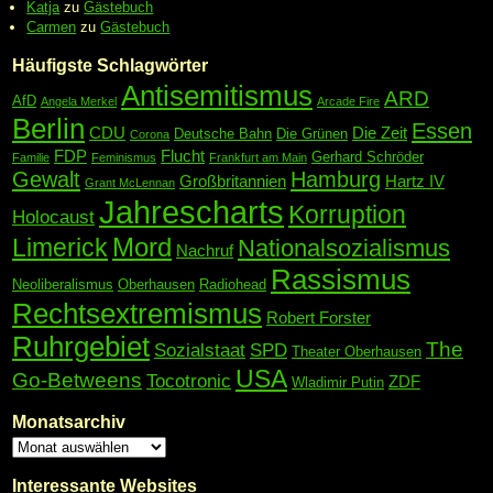
Katja
zu
Gästebuch
Carmen
zu
Gästebuch
Häufigste Schlagwörter
Antisemitismus
ARD
AfD
Angela Merkel
Arcade Fire
Berlin
Essen
CDU
Die Zeit
Deutsche Bahn
Die Grünen
Corona
FDP
Flucht
Gerhard Schröder
Familie
Feminismus
Frankfurt am Main
Gewalt
Hamburg
Großbritannien
Hartz IV
Grant McLennan
Jahrescharts
Korruption
Holocaust
Mord
Limerick
Nationalsozialismus
Nachruf
Rassismus
Neoliberalismus
Oberhausen
Radiohead
Rechtsextremismus
Robert Forster
Ruhrgebiet
The
Sozialstaat
SPD
Theater Oberhausen
USA
Go-Betweens
Tocotronic
ZDF
Wladimir Putin
Monatsarchiv
Interessante Websites