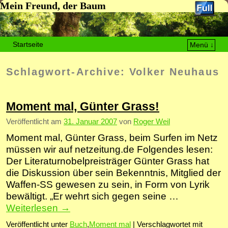
Mein Freund, der Baum
Startseite
Menü ↓
Zum Inhalt wechseln
Zum sekundären Inhalt wechseln
Schlagwort-Archive:
Volker Neuhaus
Moment mal, Günter Grass!
Veröffentlicht am
31. Januar 2007
von
Roger Weil
Moment mal, Günter Grass, beim Surfen im Netz
müssen wir auf netzeitung.de Folgendes lesen:
Der Literaturnobelpreisträger Günter Grass hat
die Diskussion über sein Bekenntnis, Mitglied der
Waffen-SS gewesen zu sein, in Form von Lyrik
bewältigt. „Er wehrt sich gegen seine …
Weiterlesen
→
Veröffentlicht unter
Buch
,
Moment mal
|
Verschlagwortet mit