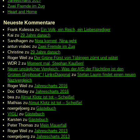
Jahrescharts 2017
Zwei Fremde im Zug
Heart and Home
Neueste Kommentare
Frank Kulessa
zu
Ein Volk, ein Reich, ein Liebesprediger
Kai
zu
29 Jahre danach
Sandhagen
zu
Nora kommt, Nina geht
antun vrabec
zu
Zwei Fremde im Zug
Christine
zu
29 Jahre danach
Roger Weil
zu
Der Grüne Fürst von Tübingen zürnt und wütet
WDR 2
zu
Moment mal, Stephan Kaußen!
Neuer unsäglicher Vergleich: „Was der AfD der Flüchtling ist den
Grünen Glyphosat“ | LinksDiagonal
zu
Stefan Laurin findet einen neuen
Nazivergleich
Roger Weil
zu
Jahrescharts 2016
Doc Olliday
zu
Jahrescharts 2016
bea
zu
Almut Klotz ist tot – Scheiße!
Mathias
zu
Almut Klotz ist tot – Scheiße!
noergeljoerg
zu
Gästebuch
VIGLi
zu
Gästebuch
Karsten
zu
Gästebuch
Peter Thomas
zu
Mein Mauerfall
Roger Weil
zu
Jahrescharts 2013
noergeljoerg
zu
Jahrescharts 2013