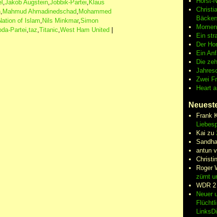
Horst-
el
,
Jakob Augstein
,
Jobbik-Partei
,
Klaus
Christi
n
,
Mahmud Ahmadinedschad
,
Mohammed
Bäcker
Nation of Islam
,
Nils Minkmar
,
Simon
Moment
da-Partei
,
taz
,
Titanic
,
West Ham United
|
Ein str
Der Hor
Ein An
Die zeh
Jahres
Zwei F
Heart 
Neuest
Frank 
Liebesp
Kai
zu
Sandha
antun 
Christi
Roger 
zürnt u
WDR 2
Neuer u
Flüchtl
LinksD