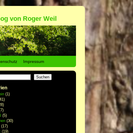
log von Roger Weil
tenschutz
Impressum
Suchen
ien
ein
(1)
41)
8)
7)
l
(5)
hen
(30)
(17)
t
(19)