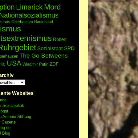
Mord
ption
Limerick
Nationalsozialismus
lismus
Oberhausen
Radiohead
ismus
tsextremismus
Robert
Ruhrgebiet
Sozialstaat
SPD
The Go-Betweens
berhausen
USA
nic
ZDF
Wladimir Putin
archiv
sante Websites
unde
e Sozialpolitik
loggt
 Antonio Stiftung
r Gazette
log.de
 Blog