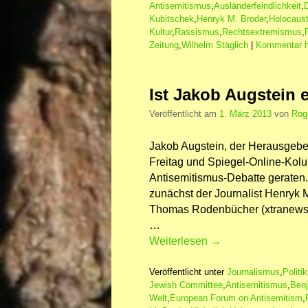
Antisemitismus
,
Ausländerfeindlichkeit
,
Kubitschek
,
Henryk M. Broder
,
Holocaus
Kultur
,
Rassismus
,
Rechtsextremismus
,
Zeitung
,
Wilhelm Stäglich
|
Kommentar h
Ist Jakob Augstein 
Veröffentlicht am
1. März 2013
von
Rog
Jakob Augstein, der Herausgebe
Freitag und Spiegel-Online-Kolum
Antisemitismus-Debatte geraten. 
zunächst der Journalist Henryk 
Thomas Rodenbücher (xtranews.
…
Weiterlesen
→
Veröffentlicht unter
Journalismus
,
Politik
Jewish Committee
,
Antisemitismus
,
Benj
Welt
,
European Forum on Antisemitism
,