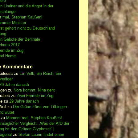
Nero
an Lindner und die Angst in der
schlange
 mal, Stephan Kaußen!
ammer Minister
st gehört nicht zu Deutschland
fang
n Gebote der Berlinale
charts 2017
remde im Zug
and Home
e Kommentare
Kulessa
zu
Ein Volk, ein Reich, ein
rediger
29 Jahre danach
gen
zu
Nora kommt, Nina geht
vrabec
zu
Zwei Fremde im Zug
ne
zu
29 Jahre danach
Weil
zu
Der Grüne Fürst von Tübingen
nd wütet
zu
Moment mal, Stephan Kaußen!
nsäglicher Vergleich: „Was der AfD der
ing ist den Grünen Glyphosat“ |
iagonal
zu
Stefan Laurin findet einen