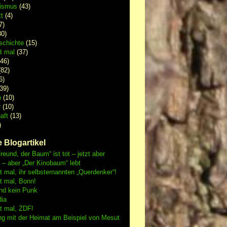
lismus
(43)
t
(4)
7)
0)
schichte
(15)
 mal
(37)
46)
82)
6)
39)
p
(10)
r
(10)
aft
(13)
)
 Blogartikel
reund, der Baum“ ist tot – jetzt aber
h – aber „Der Kinobaum“ lebt
mal, ihr selbsternannten „Querdenker“!
 mal, Bonn!
nd kein Punk
dia
 mal, ZDF!
ng mit der Heimat am Beispiel von Mesut