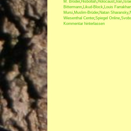
M. Broder
,
Hisbollah
,
Holocaust
,
Iran
,
Isra
Bittermann
,
Likud-Block
,
Louis Farrakha
Mursi
,
Muslim-Brüder
,
Natan Sharansky
,
Wiesenthal Center
,
Spiegel Online
,
Svobo
Kommentar hinterlassen