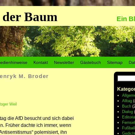
 der Baum
Ein B
edienhinweise
Kontakt
Newsletter
Gästebuch
Sitemap
Da
enryk M. Broder
Kategor
Allgem
Alltag
(
oger Weil
Buch
(2
Dialog
(
Editoria
ag die AfD besucht und sich dabei
Fernse
n. Früher dachte ich immer, wenn
Fußball
ntisemitismus“ polemisiert, ihn
Gedich