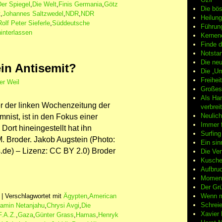
Der Spiegel
,
Die Welt
,
Finis Germania
,
Götz
Die bö
t
,
Johannes Saltzwedel
,
NDR
,
NDR
Heilung
Rolf Peter Sieferle
,
Süddeutsche
Führun
interlassen
Kernene
Finde d
Notsta
Die neu
ein Antisemit?
Die „Um
Freiheit
er Weil
Großes
Als Ha
r der linken Wochenzeitung der
verbrei
Neulic
nist, ist in den Fokus einer
Immer f
Dort hineingestellt hat ihn
Surfin
M. Broder. Jakob Augstein (Photo:
Ein sin
de) – Lizenz: CC BY 2.0) Broder
Die Ver
Kuschel
Aufbruc
Moment
Der Grü
Wenn m
|
Verschlagwortet mit
Ägypten
,
American
Schreie
amin Netanjahu
,
Chrysi Avgi
,
Die
Xavier
F.A.Z.
,
Gaza
,
Günter Grass
,
Hamas
,
Henryk