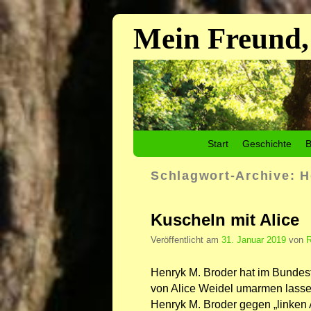
Mein Freund,
Zum Inhalt wechseln
Zum sekundären Inhalt wechseln
Start
Geschichte
B
Schlagwort-Archive:
H
Kuscheln mit Alice
Veröffentlicht am
31. Januar 2019
von
R
Henryk M. Broder hat im Bundest
von Alice Weidel umarmen lasse
Henryk M. Broder gegen „linken A