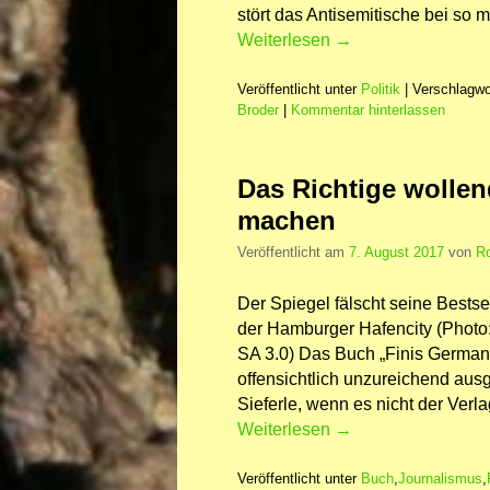
stört das Antisemitische bei s
Weiterlesen
→
Veröffentlicht unter
Politik
|
Verschlagwo
Broder
|
Kommentar hinterlassen
Das Richtige wollen
machen
Veröffentlicht am
7. August 2017
von
Ro
Der Spiegel fälscht seine Bestse
der Hamburger Hafencity (Photo:
SA 3.0) Das Buch „Finis Germani
offensichtlich unzureichend ausg
Sieferle, wenn es nicht der Verl
Weiterlesen
→
Veröffentlicht unter
Buch
,
Journalismus
,