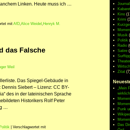
o manchem Linken. Heute muss ich …
Journa
Kabaret
Kino
(1
Krimi
(3
rtet mit
AfD
,
Alice Weidel
,
Henryk M.
Kurzge
Moment
Musik
(
Politik
(
Radio
(
d das Falsche
Satire
(
Surftip
Theate
Wirtsch
ger Weil
Zitat
(7
llerliste. Das Spiegel-Gebäude in
Neueste
 Dennis Siebert – Lizenz: CC BY-
„Mein F
wirklic
a“ des in der lateinischen Sprache
Moment 
ebildeten Historikers Rolf Peter
Moment
ag …
Punk u
Wikipe
Moment
Das Di
Politik
|
Verschlagwortet mit
Özil