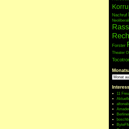
Korru
Nachruf
Neolibera
Rass
Rech
Forster
Theater O
Tocotro
Monats
Interes
11 Fre
Aktuell
altonab
Amadeu
Berline
boschb
ByteFM