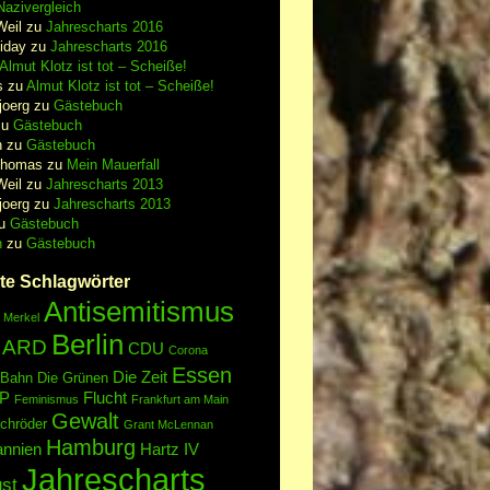
azivergleich
Weil
zu
Jahrescharts 2016
iday
zu
Jahrescharts 2016
Almut Klotz ist tot – Scheiße!
s
zu
Almut Klotz ist tot – Scheiße!
joerg
zu
Gästebuch
zu
Gästebuch
n
zu
Gästebuch
Thomas
zu
Mein Mauerfall
Weil
zu
Jahrescharts 2013
joerg
zu
Jahrescharts 2013
u
Gästebuch
n
zu
Gästebuch
te Schlagwörter
Antisemitismus
 Merkel
Berlin
ARD
CDU
Corona
Essen
Die Zeit
 Bahn
Die Grünen
P
Flucht
Feminismus
Frankfurt am Main
Gewalt
chröder
Grant McLennan
Hamburg
annien
Hartz IV
Jahrescharts
st