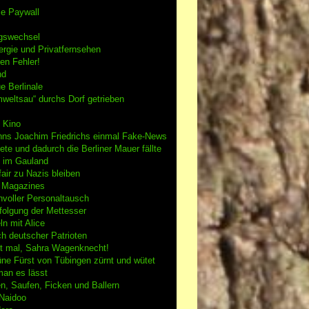
se Paywall
gswechsel
rgie und Privatfernsehen
en Fehler!
nd
e Berlinale
weltsau“ durchs Dorf getrieben
 Kino
nns Joachim Friedrichs einmal Fake-News
tete und dadurch die Berliner Mauer fällte
h im Gauland
air zu Nazis bleiben
g Magazines
nvoller Personaltausch
folgung der Mettesser
n mit Alice
h deutscher Patrioten
 mal, Sahra Wagenknecht!
ne Fürst von Tübingen zürnt und wütet
an es lässt
n, Saufen, Ficken und Ballern
 Naidoo