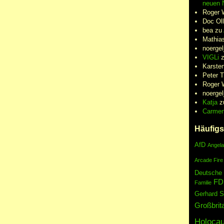
neuen N
Roger 
Doc Oll
bea
zu
Mathia
noergel
VIGLi
Karste
Peter 
Roger 
noergel
Katja
z
Carme
Häufigs
AfD
Angela
Arcade Fire
Deutsche
FD
Familie
Gerhard S
Großbrit
Holocau