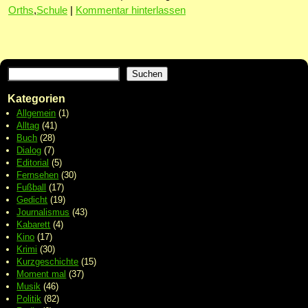
Orths
,
Schule
|
Kommentar hinterlassen
Suchen
Kategorien
Allgemein
(1)
Alltag
(41)
Buch
(28)
Dialog
(7)
Editorial
(5)
Fernsehen
(30)
Fußball
(17)
Gedicht
(19)
Journalismus
(43)
Kabarett
(4)
Kino
(17)
Krimi
(30)
Kurzgeschichte
(15)
Moment mal
(37)
Musik
(46)
Politik
(82)