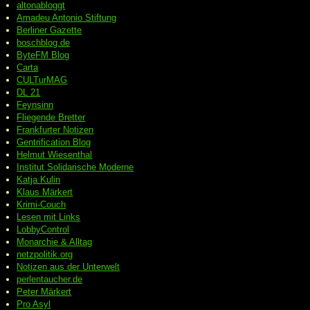
altonabloggt
Amadeu Antonio Stiftung
Berliner Gazette
boschblog.de
ByteFM Blog
Carta
CULTurMAG
DL 21
Feynsinn
Fliegende Bretter
Frankfurter Notizen
Gentrification Blog
Helmut Wiesenthal
Institut Solidarische Moderne
Katja Kulin
Klaus Märkert
Krimi-Couch
Lesen mit Links
LobbyControl
Monarchie & Alltag
netzpolitik.org
Notizen aus der Unterwelt
perlentaucher.de
Peter
Märkert
Pro Asyl