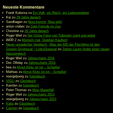
Neueste Kommentare
Frank Kulessa
zu
Ein Volk, ein Reich, ein Liebesprediger
Kai
zu
29 Jahre danach
Sandhagen
zu
Nora kommt, Nina geht
antun vrabec
zu
Zwei Fremde im Zug
Christine
zu
29 Jahre danach
Roger Weil
zu
Der Grüne Fürst von Tübingen zürnt und wütet
WDR 2
zu
Moment mal, Stephan Kaußen!
Neuer unsäglicher Vergleich: „Was der AfD der Flüchtling ist den
Grünen Glyphosat“ | LinksDiagonal
zu
Stefan Laurin findet einen neuen
Nazivergleich
Roger Weil
zu
Jahrescharts 2016
Doc Olliday
zu
Jahrescharts 2016
bea
zu
Almut Klotz ist tot – Scheiße!
Mathias
zu
Almut Klotz ist tot – Scheiße!
noergeljoerg
zu
Gästebuch
VIGLi
zu
Gästebuch
Karsten
zu
Gästebuch
Peter Thomas
zu
Mein Mauerfall
Roger Weil
zu
Jahrescharts 2013
noergeljoerg
zu
Jahrescharts 2013
Katja
zu
Gästebuch
Carmen
zu
Gästebuch