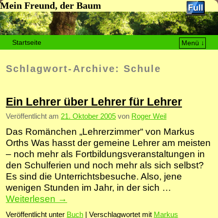
Mein Freund, der Baum
Startseite
Menü ↓
Zum Inhalt wechseln
Zum sekundären Inhalt wechseln
Schlagwort-Archive:
Schule
Ein Lehrer über Lehrer für Lehrer
Veröffentlicht am
21. Oktober 2005
von
Roger Weil
Das Romänchen „Lehrerzimmer“ von Markus
Orths Was hasst der gemeine Lehrer am meisten
– noch mehr als Fortbildungsveranstaltungen in
den Schulferien und noch mehr als sich selbst?
Es sind die Unterrichtsbesuche. Also, jene
wenigen Stunden im Jahr, in der sich …
Weiterlesen
→
Veröffentlicht unter
Buch
|
Verschlagwortet mit
Markus