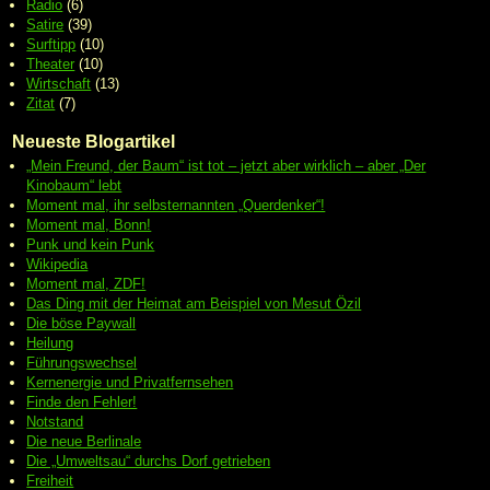
Radio
(6)
Satire
(39)
Surftipp
(10)
Theater
(10)
Wirtschaft
(13)
Zitat
(7)
Neueste Blogartikel
„Mein Freund, der Baum“ ist tot – jetzt aber wirklich – aber „Der
Kinobaum“ lebt
Moment mal, ihr selbsternannten „Querdenker“!
Moment mal, Bonn!
Punk und kein Punk
Wikipedia
Moment mal, ZDF!
Das Ding mit der Heimat am Beispiel von Mesut Özil
Die böse Paywall
Heilung
Führungswechsel
Kernenergie und Privatfernsehen
Finde den Fehler!
Notstand
Die neue Berlinale
Die „Umweltsau“ durchs Dorf getrieben
Freiheit