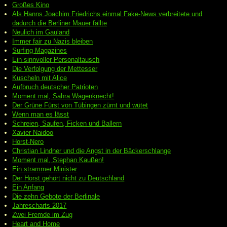
Großes Kino
Als Hanns Joachim Friedrichs einmal Fake-News verbreitete und
dadurch die Berliner Mauer fällte
Neulich im Gauland
Immer fair zu Nazis bleiben
Surfing Magazines
Ein sinnvoller Personaltausch
Die Verfolgung der Mettesser
Kuscheln mit Alice
Aufbruch deutscher Patrioten
Moment mal, Sahra Wagenknecht!
Der Grüne Fürst von Tübingen zürnt und wütet
Wenn man es lässt
Schreien, Saufen, Ficken und Ballern
Xavier Naidoo
Horst-Nero
Christian Lindner und die Angst in der Bäckerschlange
Moment mal, Stephan Kaußen!
Ein strammer Minister
Der Horst gehört nicht zu Deutschland
Ein Anfang
Die zehn Gebote der Berlinale
Jahrescharts 2017
Zwei Fremde im Zug
Heart and Home