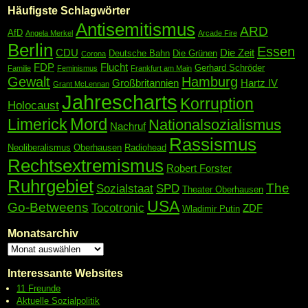
Häufigste Schlagwörter
Antisemitismus
ARD
AfD
Angela Merkel
Arcade Fire
Berlin
Essen
CDU
Die Zeit
Deutsche Bahn
Die Grünen
Corona
FDP
Flucht
Gerhard Schröder
Familie
Feminismus
Frankfurt am Main
Gewalt
Hamburg
Großbritannien
Hartz IV
Grant McLennan
Jahrescharts
Korruption
Holocaust
Mord
Limerick
Nationalsozialismus
Nachruf
Rassismus
Neoliberalismus
Oberhausen
Radiohead
Rechtsextremismus
Robert Forster
Ruhrgebiet
The
Sozialstaat
SPD
Theater Oberhausen
USA
Go-Betweens
Tocotronic
ZDF
Wladimir Putin
Monatsarchiv
Interessante Websites
11 Freunde
Aktuelle Sozialpolitik