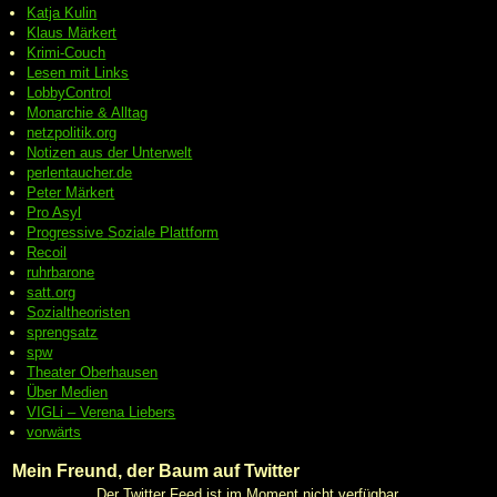
Katja Kulin
Klaus Märkert
Krimi-Couch
Lesen mit Links
LobbyControl
Monarchie & Alltag
netzpolitik.org
Notizen aus der Unterwelt
perlentaucher.de
Peter
Märkert
Pro Asyl
Progressive
Soziale Plattform
Recoil
ruhrbarone
satt.org
Sozialtheoristen
sprengsatz
spw
Theater Oberhausen
Über Medien
VIGLi – Verena Liebers
vorwärts
Mein Freund, der Baum auf Twitter
Der Twitter Feed ist im Moment nicht verfügbar.