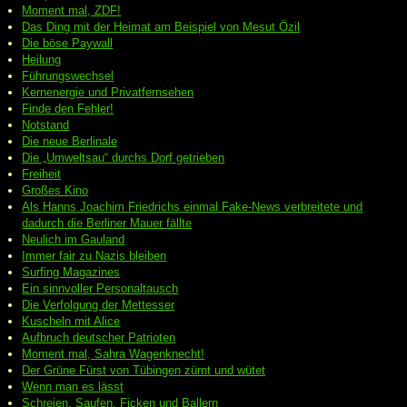
Moment mal, ZDF!
Das Ding mit der Heimat am Beispiel von Mesut Özil
Die böse Paywall
Heilung
Führungswechsel
Kernenergie und Privatfernsehen
Finde den Fehler!
Notstand
Die neue Berlinale
Die „Umweltsau“ durchs Dorf getrieben
Freiheit
Großes Kino
Als Hanns Joachim Friedrichs einmal Fake-News verbreitete und
dadurch die Berliner Mauer fällte
Neulich im Gauland
Immer fair zu Nazis bleiben
Surfing Magazines
Ein sinnvoller Personaltausch
Die Verfolgung der Mettesser
Kuscheln mit Alice
Aufbruch deutscher Patrioten
Moment mal, Sahra Wagenknecht!
Der Grüne Fürst von Tübingen zürnt und wütet
Wenn man es lässt
Schreien, Saufen, Ficken und Ballern