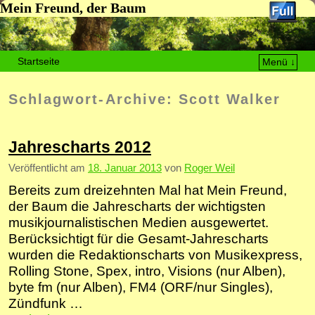
Mein Freund, der Baum
Startseite
Menü ↓
Zum Inhalt wechseln
Zum sekundären Inhalt wechseln
Schlagwort-Archive:
Scott Walker
Jahrescharts 2012
Veröffentlicht am
18. Januar 2013
von
Roger Weil
Bereits zum dreizehnten Mal hat Mein Freund,
der Baum die Jahrescharts der wichtigsten
musikjournalistischen Medien ausgewertet.
Berücksichtigt für die Gesamt-Jahrescharts
wurden die Redaktionscharts von Musikexpress,
Rolling Stone, Spex, intro, Visions (nur Alben),
byte fm (nur Alben), FM4 (ORF/nur Singles),
Zündfunk …