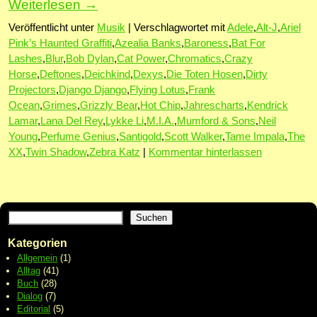
Weiterlesen
→
Veröffentlicht unter
Musik
|
Verschlagwortet mit
Adele
,
Alt-J
,
Ariel
Pink’s Haunted Graffiti
,
Azealia Banks
,
Baroness
,
Bat For
Lashes
,
Blur
,
Bob Dylan
,
Cat Power
,
Chromatics
,
Crazy
Horse
,
Deftones
,
Deichkind
,
Dexys
,
Die Toten Hosen
,
Dirty
Projectors
,
Django Django
,
Flying Lotus
,
Frank
Ocean
,
Grimes
,
Grizzly Bear
,
Hot Chip
,
Jahrescharts
,
Kendrick
Lamar
,
Lana Del Rey
,
Lykke Li
,
M.I.A.
,
Mumford & Sons
,
Neil
Young
,
Perfume Genius
,
Santigold
,
Scott Walker
,
Tame Impala
,
The
XX
,
Twin Shadow
,
Zebra Katz
|
Kommentar hinterlassen
Suchen
Kategorien
Allgemein
(1)
Alltag
(41)
Buch
(28)
Dialog
(7)
Editorial
(5)