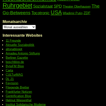
Ruhrgebiet
The
Sozialstaat
SPD
Theater Oberhausen
USA
Go-Betweens
Tocotronic
ZDF
Wladimir Putin
Monatsarchiv
Interessante Websites
11 Freunde
Aktuelle Sozialpolitik
altonabloggt
Amadeu Antonio Stiftung
Berliner Gazette
boschblog.de
ByteFM Blog
Carta
CULTurMAG
DL 21
Feynsinn
Fliegende Bretter
Frankfurter Notizen
Gentrification Blog
Helmut Wiesenthal
Institut Solidarische Moderne