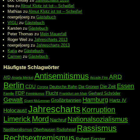
Doc Olliday
zu
Jahrescharts 2016
bea
zu
Almut Klotz ist tot – Scheiße!
Mathias
zu
Almut Klotz ist tot – Scheiße!
noergeljoerg
zu
Gästebuch
VIGLi
zu
Gästebuch
Karsten
zu
Gästebuch
Peter Thomas
zu
Mein Mauerfall
Roger Weil
zu
Jahrescharts 2013
noergeljoerg
zu
Jahrescharts 2013
Katja
zu
Gästebuch
Carmen
zu
Gästebuch
Häufigste Schlagwörter
Antisemitismus
ARD
AfD
Angela Merkel
Arcade Fire
Berlin
Essen
CDU
Die Zeit
Deutsche Bahn
Die Grünen
Corona
FDP
Flucht
Gerhard Schröder
Familie
Feminismus
Frankfurt am Main
Gewalt
Hamburg
Großbritannien
Hartz IV
Grant McLennan
Jahrescharts
Korruption
Holocaust
Mord
Limerick
Nationalsozialismus
Nachruf
Rassismus
Neoliberalismus
Oberhausen
Radiohead
Rechtsextremismus
Robert Forster