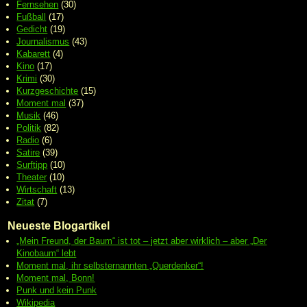
Fernsehen
(30)
Fußball
(17)
Gedicht
(19)
Journalismus
(43)
Kabarett
(4)
Kino
(17)
Krimi
(30)
Kurzgeschichte
(15)
Moment mal
(37)
Musik
(46)
Politik
(82)
Radio
(6)
Satire
(39)
Surftipp
(10)
Theater
(10)
Wirtschaft
(13)
Zitat
(7)
Neueste Blogartikel
„Mein Freund, der Baum“ ist tot – jetzt aber wirklich – aber „Der
Kinobaum“ lebt
Moment mal, ihr selbsternannten „Querdenker“!
Moment mal, Bonn!
Punk und kein Punk
Wikipedia