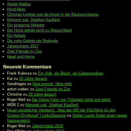
Xavier Naidoo
Horst-Nero
Christian Lindner und die Angst in der Bäckerschlange
Moment mal, Stephan Kaußen!
Ein strammer Minister
Der Horst gehört nicht zu Deutschland
Ein Anfang
Die zehn Gebote der Berlinale
Jahrescharts 2017
Zwei Fremde im Zug
Heart and Home
Neueste Kommentare
Frank Kulessa
zu
Ein Volk, ein Reich, ein Liebesprediger
Kai
zu
29 Jahre danach
Sandhagen
zu
Nora kommt, Nina geht
antun vrabec
zu
Zwei Fremde im Zug
Christine
zu
29 Jahre danach
Roger Weil
zu
Der Grüne Fürst von Tübingen zürnt und wütet
WDR 2
zu
Moment mal, Stephan Kaußen!
Neuer unsäglicher Vergleich: „Was der AfD der Flüchtling ist den
Grünen Glyphosat“ | LinksDiagonal
zu
Stefan Laurin findet einen neuen
Nazivergleich
Roger Weil
zu
Jahrescharts 2016