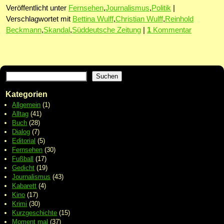
Veröffentlicht unter
Fernsehen
,
Journalismus
,
Politik
|
Verschlagwortet mit
Bettina Wulff
,
Christian Wulff
,
Reinhold
Beckmann
,
Skandal
,
Süddeutsche Zeitung
|
1
Kommentar
Suchen
Kategorien
Allgemein
(1)
Alltag
(41)
Buch
(28)
Dialog
(7)
Editorial
(5)
Fernsehen
(30)
Fußball
(17)
Gedicht
(19)
Journalismus
(43)
Kabarett
(4)
Kino
(17)
Krimi
(30)
Kurzgeschichte
(15)
Moment mal
(37)