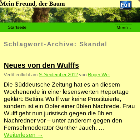
Mein Freund, der Baum
Startseite
Menü ↓
Zum Inhalt wechseln
Zum sekundären Inhalt wechseln
Schlagwort-Archive:
Skandal
Neues von den Wulffs
Veröffentlicht am
9. September 2012
von
Roger Weil
Die Süddeutsche Zeitung hat es an diesem
Wochenende in einer lesenswerten Reportage
geklärt: Bettina Wulff war keine Prostituierte,
sondern ist ein Opfer einer üblen Nachrede. Frau
Wulff geht nun juristisch gegen die üblen
Nachredner vor – unter anderem gegen den
Fernsehmoderator Günther Jauch. …
Weiterlesen
→