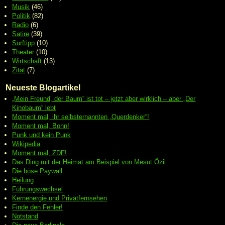
Musik
(46)
Politik
(82)
Radio
(6)
Satire
(39)
Surftipp
(10)
Theater
(10)
Wirtschaft
(13)
Zitat
(7)
Neueste Blogartikel
„Mein Freund, der Baum“ ist tot – jetzt aber wirklich – aber „Der
Kinobaum“ lebt
Moment mal, ihr selbsternannten „Querdenker“!
Moment mal, Bonn!
Punk und kein Punk
Wikipedia
Moment mal, ZDF!
Das Ding mit der Heimat am Beispiel von Mesut Özil
Die böse Paywall
Heilung
Führungswechsel
Kernenergie und Privatfernsehen
Finde den Fehler!
Notstand