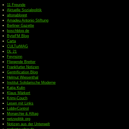
11 Freunde
Aktuelle Sozialpolitik
altonabloggt
Amadeu Antonio Stiftung
Berliner Gazette
boschblog.de
ByteFM Blog
Carta
CULTurMAG
DL 21
Feynsinn
Fliegende Bretter
Frankfurter Notizen
Gentrification Blog
Helmut Wiesenthal
Institut Solidarische Moderne
Katja Kulin
Klaus Märkert
Krimi-Couch
Lesen mit Links
LobbyControl
Monarchie & Alltag
netzpolitik.org
Notizen aus der Unterwelt