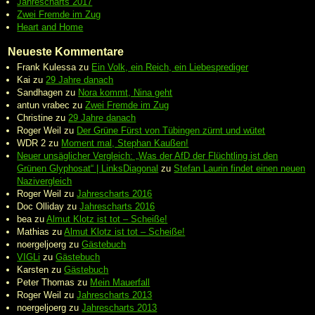
Jahrescharts 2017
Zwei Fremde im Zug
Heart and Home
Neueste Kommentare
Frank Kulessa
zu
Ein Volk, ein Reich, ein Liebesprediger
Kai
zu
29 Jahre danach
Sandhagen
zu
Nora kommt, Nina geht
antun vrabec
zu
Zwei Fremde im Zug
Christine
zu
29 Jahre danach
Roger Weil
zu
Der Grüne Fürst von Tübingen zürnt und wütet
WDR 2
zu
Moment mal, Stephan Kaußen!
Neuer unsäglicher Vergleich: „Was der AfD der Flüchtling ist den
Grünen Glyphosat“ | LinksDiagonal
zu
Stefan Laurin findet einen neuen
Nazivergleich
Roger Weil
zu
Jahrescharts 2016
Doc Olliday
zu
Jahrescharts 2016
bea
zu
Almut Klotz ist tot – Scheiße!
Mathias
zu
Almut Klotz ist tot – Scheiße!
noergeljoerg
zu
Gästebuch
VIGLi
zu
Gästebuch
Karsten
zu
Gästebuch
Peter Thomas
zu
Mein Mauerfall
Roger Weil
zu
Jahrescharts 2013
noergeljoerg
zu
Jahrescharts 2013