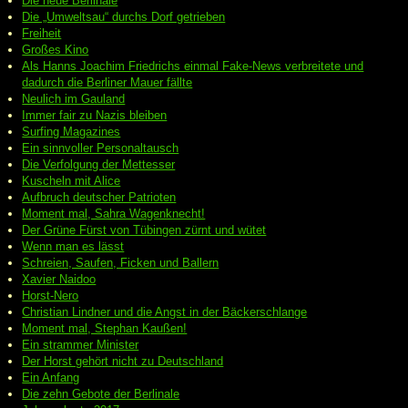
Die neue Berlinale
Die „Umweltsau“ durchs Dorf getrieben
Freiheit
Großes Kino
Als Hanns Joachim Friedrichs einmal Fake-News verbreitete und
dadurch die Berliner Mauer fällte
Neulich im Gauland
Immer fair zu Nazis bleiben
Surfing Magazines
Ein sinnvoller Personaltausch
Die Verfolgung der Mettesser
Kuscheln mit Alice
Aufbruch deutscher Patrioten
Moment mal, Sahra Wagenknecht!
Der Grüne Fürst von Tübingen zürnt und wütet
Wenn man es lässt
Schreien, Saufen, Ficken und Ballern
Xavier Naidoo
Horst-Nero
Christian Lindner und die Angst in der Bäckerschlange
Moment mal, Stephan Kaußen!
Ein strammer Minister
Der Horst gehört nicht zu Deutschland
Ein Anfang
Die zehn Gebote der Berlinale