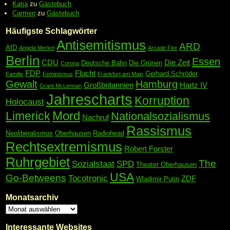
Katja
zu
Gästebuch
Carmen
zu
Gästebuch
Häufigste Schlagwörter
Antisemitismus
ARD
AfD
Angela Merkel
Arcade Fire
Berlin
Essen
CDU
Die Zeit
Deutsche Bahn
Die Grünen
Corona
FDP
Flucht
Gerhard Schröder
Familie
Feminismus
Frankfurt am Main
Gewalt
Hamburg
Großbritannien
Hartz IV
Grant McLennan
Jahrescharts
Korruption
Holocaust
Mord
Limerick
Nationalsozialismus
Nachruf
Rassismus
Neoliberalismus
Oberhausen
Radiohead
Rechtsextremismus
Robert Forster
Ruhrgebiet
The
Sozialstaat
SPD
Theater Oberhausen
USA
Go-Betweens
Tocotronic
ZDF
Wladimir Putin
Monatsarchiv
Interessante Websites