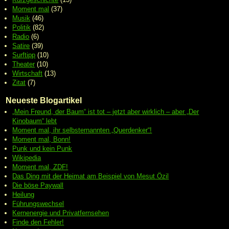
Moment mal
(37)
Musik
(46)
Politik
(82)
Radio
(6)
Satire
(39)
Surftipp
(10)
Theater
(10)
Wirtschaft
(13)
Zitat
(7)
Neueste Blogartikel
„Mein Freund, der Baum“ ist tot – jetzt aber wirklich – aber „Der
Kinobaum“ lebt
Moment mal, ihr selbsternannten „Querdenker“!
Moment mal, Bonn!
Punk und kein Punk
Wikipedia
Moment mal, ZDF!
Das Ding mit der Heimat am Beispiel von Mesut Özil
Die böse Paywall
Heilung
Führungswechsel
Kernenergie und Privatfernsehen
Finde den Fehler!