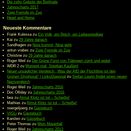
Die zehn Gebote der Berlinale
Jahrescharts 2017
Zwei Fremde im Zug
Heart and Home
Neueste Kommentare
Frank Kulessa
zu
Ein Volk, ein Reich, ein Liebesprediger
Kai
zu
29 Jahre danach
Sandhagen
zu
Nora kommt, Nina geht
antun vrabec
zu
Zwei Fremde im Zug
Christine
zu
29 Jahre danach
Roger Weil
zu
Der Grüne Fürst von Tübingen zürnt und wütet
WDR 2
zu
Moment mal, Stephan Kaußen!
Neuer unsäglicher Vergleich: „Was der AfD der Flüchtling ist den
Grünen Glyphosat“ | LinksDiagonal
zu
Stefan Laurin findet einen neuen
Nazivergleich
Roger Weil
zu
Jahrescharts 2016
Doc Olliday
zu
Jahrescharts 2016
bea
zu
Almut Klotz ist tot – Scheiße!
Mathias
zu
Almut Klotz ist tot – Scheiße!
noergeljoerg
zu
Gästebuch
VIGLi
zu
Gästebuch
Karsten
zu
Gästebuch
Peter Thomas
zu
Mein Mauerfall
Roger Weil
zu
Jahrescharts 2013