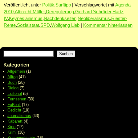
Veröffentlicht unter
Politik
,
Surftipp
|
Verschlagwortet mit
Agenda
2010
,
Albrecht Müller
,
Deregulierung
,
Gerhard Schröder
,
Hartz
IV
,
Keynesianismus
,
Nachdenkseiten
,
Neoliberalismus
,
Riester-
Rente
,
Sozialstaat
,
SPD
,
Wolfgang Lieb
|
Kommentar hinterlassen
Suchen
Kategorien
Allgemein
(1)
Alltag
(41)
Buch
(28)
Dialog
(7)
Editorial
(5)
Fernsehen
(30)
Fußball
(17)
Gedicht
(19)
Journalismus
(43)
Kabarett
(4)
Kino
(17)
Krimi
(30)
Kurzgeschichte
(15)