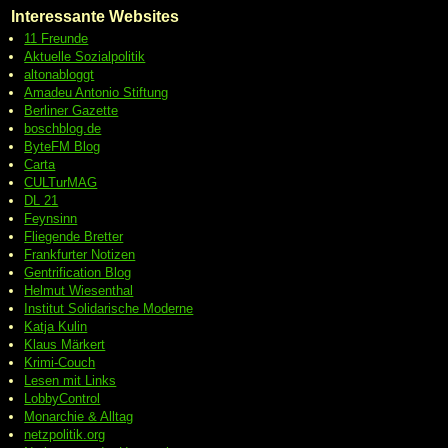
Interessante Websites
11 Freunde
Aktuelle Sozialpolitik
altonabloggt
Amadeu Antonio Stiftung
Berliner Gazette
boschblog.de
ByteFM Blog
Carta
CULTurMAG
DL 21
Feynsinn
Fliegende Bretter
Frankfurter Notizen
Gentrification Blog
Helmut Wiesenthal
Institut Solidarische Moderne
Katja Kulin
Klaus Märkert
Krimi-Couch
Lesen mit Links
LobbyControl
Monarchie & Alltag
netzpolitik.org