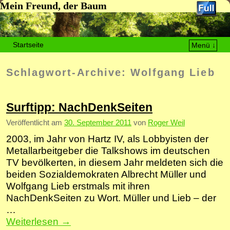
Mein Freund, der Baum
Startseite
Menü ↓
Zum Inhalt wechseln
Zum sekundären Inhalt wechseln
Schlagwort-Archive:
Wolfgang Lieb
Surftipp: NachDenkSeiten
Veröffentlicht am
30. September 2011
von
Roger Weil
2003, im Jahr von Hartz IV, als Lobbyisten der
Metallarbeitgeber die Talkshows im deutschen
TV bevölkerten, in diesem Jahr meldeten sich die
beiden Sozialdemokraten Albrecht Müller und
Wolfgang Lieb erstmals mit ihren
NachDenkSeiten zu Wort. Müller und Lieb – der
…
Weiterlesen
→