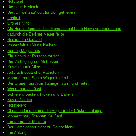
Notstand
Die neue Berlinale
Die „Umweltsau“ durchs Dorf getrieben
Freiheit
Großes Kino
Als Hanns Joachim Friedrichs einmal Fake-News verbreitete und
dadurch die Berliner Mauer fällte
Neulich im Gauland
Immer fair zu Nazis bleiben
Surfing Magazines
Ein sinnvoller Personaltausch
Die Verfolgung der Mettesser
Kuscheln mit Alice
Aufbruch deutscher Patrioten
Moment mal, Sahra Wagenknecht!
Der Grüne Fürst von Tübingen zürnt und wütet
Wenn man es lässt
Schreien, Saufen, Ficken und Ballern
Xavier Naidoo
Horst-Nero
Christian Lindner und die Angst in der Bäckerschlange
Moment mal, Stephan Kaußen!
Ein strammer Minister
Der Horst gehört nicht zu Deutschland
Ein Anfang