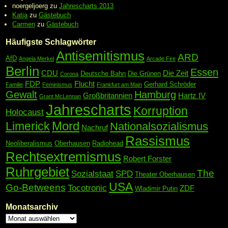
noergeljoerg
zu
Jahrescharts 2013
Katja
zu
Gästebuch
Carmen
zu
Gästebuch
Häufigste Schlagwörter
Antisemitismus
ARD
AfD
Angela Merkel
Arcade Fire
Berlin
Essen
CDU
Die Zeit
Deutsche Bahn
Die Grünen
Corona
FDP
Flucht
Gerhard Schröder
Familie
Feminismus
Frankfurt am Main
Gewalt
Hamburg
Großbritannien
Hartz IV
Grant McLennan
Jahrescharts
Korruption
Holocaust
Mord
Limerick
Nationalsozialismus
Nachruf
Rassismus
Neoliberalismus
Oberhausen
Radiohead
Rechtsextremismus
Robert Forster
Ruhrgebiet
The
Sozialstaat
SPD
Theater Oberhausen
USA
Go-Betweens
Tocotronic
ZDF
Wladimir Putin
Monatsarchiv