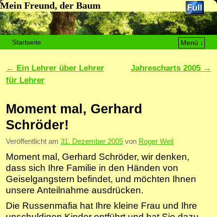
Mein Freund, der Baum
Startseite
Menü ↓
Zum Inhalt wechseln
Zum sekundären Inhalt wechseln
Artikelnavigation
←
Ein Lehrer über Lehrer
Jahrescharts 2005
→
für Lehrer
Moment mal, Gerhard
Schröder!
Veröffentlicht am
31. Dezember 2005
von
Roger Weil
Moment mal, Gerhard Schröder, wir denken,
dass sich Ihre Familie in den Händen von
Geiselgangstern befindet, und möchten Ihnen
unsere Anteilnahme ausdrücken.
Die Russenmafia hat Ihre kleine Frau und Ihre
unschuldigen Kinder entführt und hat Sie dazu