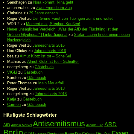
Sandhagen
zu
Nora kommt, Nina geht
antun vrabec
zu
Zwei Fremde im Zug
Christine
zu
29 Jahre danach
Roger Weil
zu
Der Grüne Fürst von Tübingen zürnt und wütet
WDR 2
zu
Moment mal, Stephan Kaußen!
Neuer unsäglicher Vergleich: „Was der AfD der Flüchtling ist den
Grünen Glyphosat“ | LinksDiagonal
zu
Stefan Laurin findet einen neuen
Nazivergleich
Roger Weil
zu
Jahrescharts 2016
Doc Olliday
zu
Jahrescharts 2016
bea
zu
Almut Klotz ist tot – Scheiße!
Mathias
zu
Almut Klotz ist tot – Scheiße!
noergeljoerg
zu
Gästebuch
VIGLi
zu
Gästebuch
Karsten
zu
Gästebuch
Peter Thomas
zu
Mein Mauerfall
Roger Weil
zu
Jahrescharts 2013
noergeljoerg
zu
Jahrescharts 2013
Katja
zu
Gästebuch
Carmen
zu
Gästebuch
Häufigste Schlagwörter
Antisemitismus
ARD
AfD
Angela Merkel
Arcade Fire
Berlin
Essen
CDU
Die Zeit
Deutsche Bahn
Die Grünen
Corona