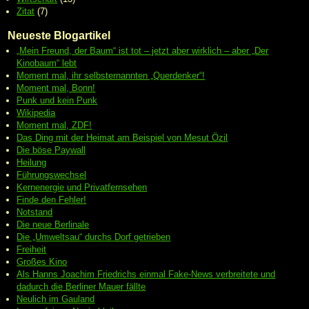
Zitat
(7)
Neueste Blogartikel
„Mein Freund, der Baum“ ist tot – jetzt aber wirklich – aber „Der
Kinobaum“ lebt
Moment mal, ihr selbsternannten „Querdenker“!
Moment mal, Bonn!
Punk und kein Punk
Wikipedia
Moment mal, ZDF!
Das Ding mit der Heimat am Beispiel von Mesut Özil
Die böse Paywall
Heilung
Führungswechsel
Kernenergie und Privatfernsehen
Finde den Fehler!
Notstand
Die neue Berlinale
Die „Umweltsau“ durchs Dorf getrieben
Freiheit
Großes Kino
Als Hanns Joachim Friedrichs einmal Fake-News verbreitete und
dadurch die Berliner Mauer fällte
Neulich im Gauland