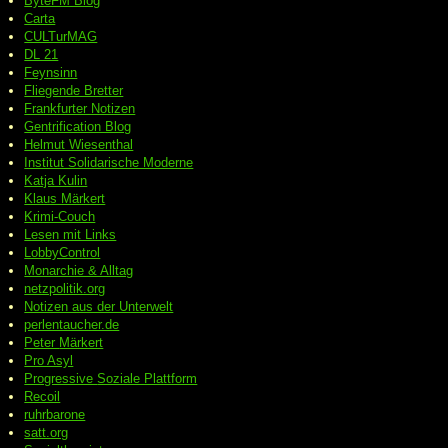
ByteFM Blog
Carta
CULTurMAG
DL 21
Feynsinn
Fliegende Bretter
Frankfurter Notizen
Gentrification Blog
Helmut Wiesenthal
Institut Solidarische Moderne
Katja Kulin
Klaus Märkert
Krimi-Couch
Lesen mit Links
LobbyControl
Monarchie & Alltag
netzpolitik.org
Notizen aus der Unterwelt
perlentaucher.de
Peter
Märkert
Pro Asyl
Progressive
Soziale Plattform
Recoil
ruhrbarone
satt.org