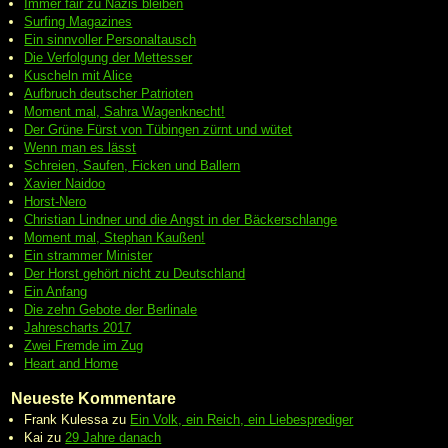
Immer fair zu Nazis bleiben
Surfing Magazines
Ein sinnvoller Personaltausch
Die Verfolgung der Mettesser
Kuscheln mit Alice
Aufbruch deutscher Patrioten
Moment mal, Sahra Wagenknecht!
Der Grüne Fürst von Tübingen zürnt und wütet
Wenn man es lässt
Schreien, Saufen, Ficken und Ballern
Xavier Naidoo
Horst-Nero
Christian Lindner und die Angst in der Bäckerschlange
Moment mal, Stephan Kaußen!
Ein strammer Minister
Der Horst gehört nicht zu Deutschland
Ein Anfang
Die zehn Gebote der Berlinale
Jahrescharts 2017
Zwei Fremde im Zug
Heart and Home
Neueste Kommentare
Frank Kulessa
zu
Ein Volk, ein Reich, ein Liebesprediger
Kai
zu
29 Jahre danach