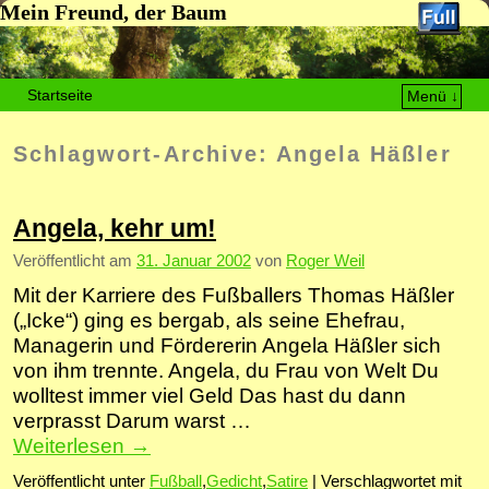
Mein Freund, der Baum
Startseite
Menü ↓
Zum Inhalt wechseln
Zum sekundären Inhalt wechseln
Schlagwort-Archive:
Angela Häßler
Angela, kehr um!
Veröffentlicht am
31. Januar 2002
von
Roger Weil
Mit der Karriere des Fußballers Thomas Häßler
(„Icke“) ging es bergab, als seine Ehefrau,
Managerin und Fördererin Angela Häßler sich
von ihm trennte. Angela, du Frau von Welt Du
wolltest immer viel Geld Das hast du dann
verprasst Darum warst …
Weiterlesen
→
Veröffentlicht unter
Fußball
,
Gedicht
,
Satire
|
Verschlagwortet mit