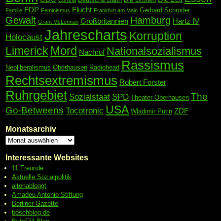
FDP
Flucht
Gerhard Schröder
Familie
Feminismus
Frankfurt am Main
Gewalt
Hamburg
Großbritannien
Hartz IV
Grant McLennan
Jahrescharts
Korruption
Holocaust
Mord
Limerick
Nationalsozialismus
Nachruf
Rassismus
Neoliberalismus
Oberhausen
Radiohead
Rechtsextremismus
Robert Forster
Ruhrgebiet
The
Sozialstaat
SPD
Theater Oberhausen
USA
Go-Betweens
Tocotronic
ZDF
Wladimir Putin
Monatsarchiv
Interessante Websites
11 Freunde
Aktuelle Sozialpolitik
altonabloggt
Amadeu Antonio Stiftung
Berliner Gazette
boschblog.de