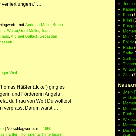
 verliert ungern.“ …
Journa
Kabaret
Kino
(1
Krimi
(3
hlagwortet mit
Andreas Möller
,
Bruno
Kurzge
ritz Walter
,
Gerd Müller
,
Horst
Moment
thäus
,
Michael Ballack
,
Sebastian
Musik
(
rlassen
Politik
(
Radio
(
Satire
(
Surftip
Theate
Wirtsch
oger Weil
Zitat
(7
Neueste
Thomas Häßler („Icke“) ging es
„Mein F
gerin und Fördererin Angela
wirklic
ela, du Frau von Welt Du wolltest
Moment 
nn verprasst Darum warst …
Moment
Punk u
Wikipe
Moment
ire
|
Verschlagwortet mit
1860
Das Di
as Häßler
|
Kommentar hinterlassen
Özil