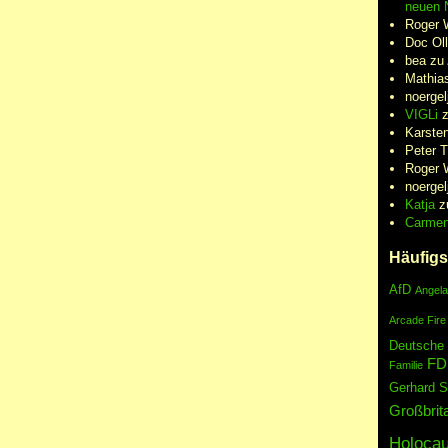
neuen N
Roger 
Doc Oll
bea
zu
Mathia
noergel
VIGLi
Karste
Peter 
Roger 
noergel
Katja
z
Carme
Häufigs
AfD
Angela
Arcade Fire
Deutsche
FD
Familie
Gerhard S
Großbrit
Holocau