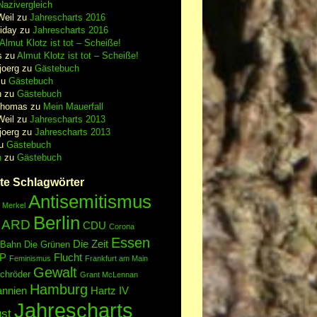
azivergleich
Weil
zu
Jahrescharts 2016
iday
zu
Jahrescharts 2016
Almut Klotz ist tot – Scheiße!
s
zu
Almut Klotz ist tot – Scheiße!
joerg
zu
Gästebuch
zu
Gästebuch
n
zu
Gästebuch
Thomas
zu
Mein Mauerfall
Weil
zu
Jahrescharts 2013
joerg
zu
Jahrescharts 2013
u
Gästebuch
n
zu
Gästebuch
te Schlagwörter
Antisemitismus
 Merkel
Berlin
ARD
CDU
Corona
Essen
Die Zeit
 Bahn
Die Grünen
P
Flucht
Feminismus
Frankfurt am Main
Gewalt
chröder
Grant McLennan
Hamburg
annien
Hartz IV
Jahrescharts
st