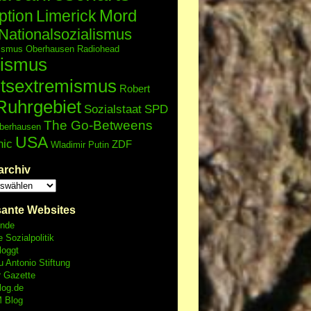
Mord
ption
Limerick
Nationalsozialismus
lismus
Oberhausen
Radiohead
ismus
tsextremismus
Robert
Ruhrgebiet
Sozialstaat
SPD
The Go-Betweens
berhausen
USA
nic
ZDF
Wladimir Putin
archiv
sante Websites
unde
e Sozialpolitik
loggt
 Antonio Stiftung
r Gazette
log.de
 Blog