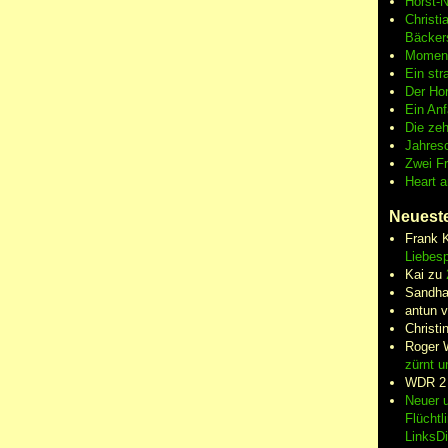
Horst-
Christi
Bäcker
Moment
Ein str
Der Hor
Ein An
Die zeh
Jahres
Zwei F
Heart 
Neuest
Frank 
Liebesp
Kai
zu
Sandha
antun 
Christi
Roger 
zürnt u
WDR 2
Neuer u
Flüchtl
LinksD