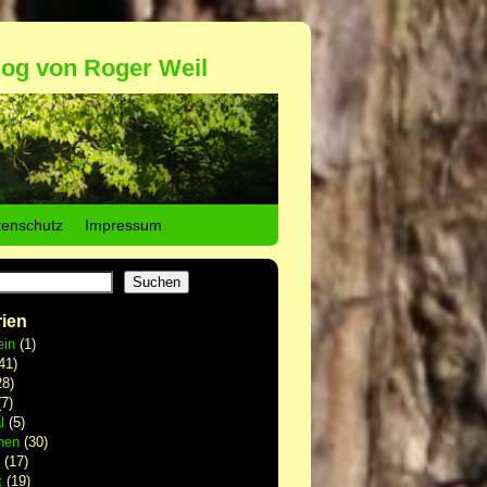
log von Roger Weil
tenschutz
Impressum
Suchen
ien
ein
(1)
41)
8)
7)
l
(5)
hen
(30)
(17)
t
(19)