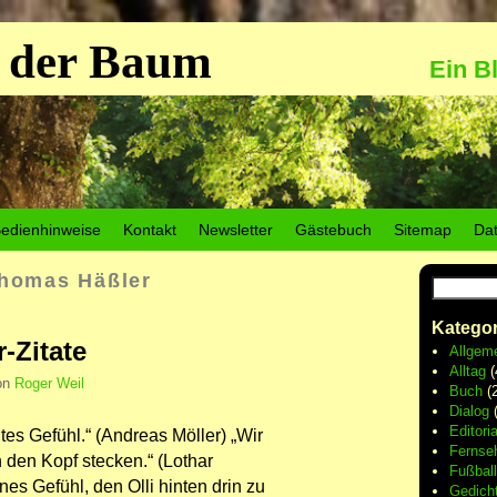
 der Baum
Ein B
edienhinweise
Kontakt
Newsletter
Gästebuch
Sitemap
Da
homas Häßler
Kategor
-Zitate
Allgem
Alltag
(
on
Roger Weil
Buch
(2
Dialog
(
Editoria
tes Gefühl.“ (Andreas Möller) „Wir
Fernse
n den Kopf stecken.“ (Lothar
Fußball
nes Gefühl, den Olli hinten drin zu
Gedich