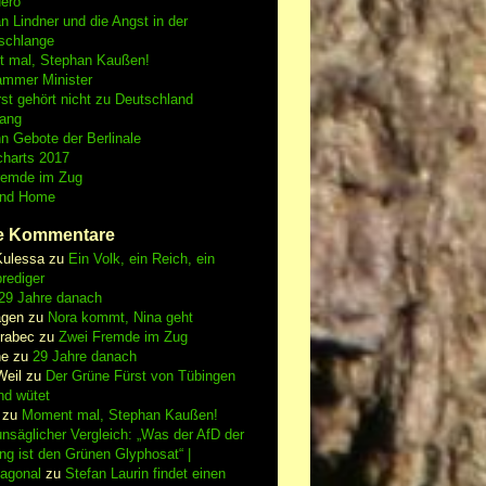
Nero
an Lindner und die Angst in der
schlange
 mal, Stephan Kaußen!
ammer Minister
st gehört nicht zu Deutschland
fang
n Gebote der Berlinale
charts 2017
remde im Zug
and Home
e Kommentare
Kulessa
zu
Ein Volk, ein Reich, ein
rediger
29 Jahre danach
gen
zu
Nora kommt, Nina geht
vrabec
zu
Zwei Fremde im Zug
ne
zu
29 Jahre danach
Weil
zu
Der Grüne Fürst von Tübingen
nd wütet
zu
Moment mal, Stephan Kaußen!
nsäglicher Vergleich: „Was der AfD der
ing ist den Grünen Glyphosat“ |
iagonal
zu
Stefan Laurin findet einen