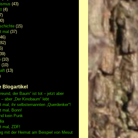
lismus
(43)
t
(4)
7)
0)
schichte
(15)
 mal
(37)
46)
82)
6)
39)
p
(10)
r
(10)
aft
(13)
)
 Blogartikel
reund, der Baum“ ist tot – jetzt aber
h – aber „Der Kinobaum“ lebt
mal, ihr selbsternannten „Querdenker“!
 mal, Bonn!
nd kein Punk
dia
 mal, ZDF!
ng mit der Heimat am Beispiel von Mesut