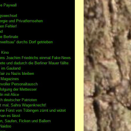
se Paywall
gswechsel
rgie und Privatfernsehen
en Fehler!
nd
e Berlinale
weltsau“ durchs Dorf getrieben
 Kino
nns Joachim Friedrichs einmal Fake-News
tete und dadurch die Berliner Mauer fällte
h im Gauland
air zu Nazis bleiben
g Magazines
nvoller Personaltausch
folgung der Mettesser
n mit Alice
h deutscher Patrioten
 mal, Sahra Wagenknecht!
ne Fürst von Tübingen zürnt und wütet
an es lässt
n, Saufen, Ficken und Ballern
 Naidoo