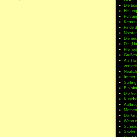
Die bö
Heilung
Führun
Kernene
Finde d
Notsta
Die neu
Die „Um
Freiheit
Großes
Als Ha
verbrei
Neulic
Immer f
Surfin
Ein sin
Die Ver
Kuschel
Aufbruc
Moment
Der Grü
Wenn m
Schreie
Xavier