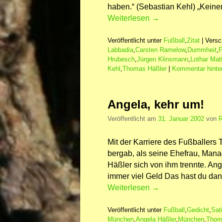
haben.“ (Sebastian Kehl) „Keiner
Weiterlesen
→
Veröffentlicht unter
Fußball
,
Zitat
|
Versc
Labbadia
,
Carsten Ramelow
,
Dummheit
,
F
Hrubesch
,
Jürgen Klinsmann
,
Lothar Mat
Kehl
,
Thomas Häßler
|
Kommentar hinte
Angela, kehr um!
Veröffentlicht am
31. Januar 2002
von
R
Mit der Karriere des Fußballers 
bergab, als seine Ehefrau, Mana
Häßler sich von ihm trennte. Ang
immer viel Geld Das hast du da
Weiterlesen
→
Veröffentlicht unter
Fußball
,
Gedicht
,
Sat
München
,
Angela Häßler
,
München
,
Thom