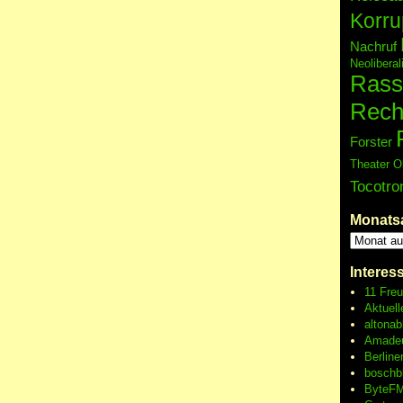
Korru
Nachruf
Neolibera
Rass
Rech
Forster
Theater O
Tocotro
Monats
Interes
11 Fre
Aktuell
altonab
Amadeu
Berline
boschb
ByteFM