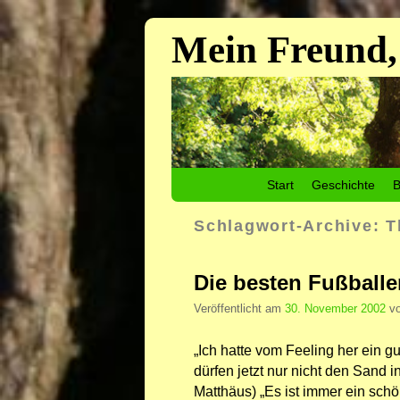
Mein Freund,
Zum Inhalt wechseln
Zum sekundären Inhalt wechseln
Start
Geschichte
B
Schlagwort-Archive:
T
Die besten Fußballer
Veröffentlicht am
30. November 2002
v
„Ich hatte vom Feeling her ein gu
dürfen jetzt nur nicht den Sand i
Matthäus) „Es ist immer ein schö