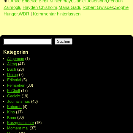
mit
Anke Engelke
,
Birgit Minichmayr
,
Daniel Josefsohn
,
Feridun
Zaimoglu
,
Hayden Chisholm
,
Maria Gadú
,
Robert Gwisdek
,
Sophie
Hunger
,
WDR
|
Kommentar hinterlassen
Suchen
Kategorien
Allgemein
(1)
Alltag
(41)
Buch
(28)
Dialog
(7)
Editorial
(5)
Fernsehen
(30)
Fußball
(17)
Gedicht
(19)
Journalismus
(43)
Kabarett
(4)
Kino
(17)
Krimi
(30)
Kurzgeschichte
(15)
Moment mal
(37)