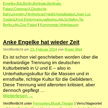
Engelke
,
Bär
,
Berlin
,
Berlinale
,
Berlinale-
Palast
,
CinemaxX
,
Deutsche
Bahn
,
eventim
,
Filmfestival
,
Friedrichstadtpalast
,
Jean-Luc
Godard
,
Knut Elstermann
,
radioeins
,
rbb
,
Schlafen
,
Tip
Berlin
,
zitty
,
Zoo-Palast
|
Kommentar hinterlassen
Anke Engelke hat wieder Zeit
Veröffentlicht am
23. Februar 2014
von
Roger Weil
Es ist schon viel geschrieben worden über die
merkwürdige Trennung im deutschen
Kulturbetrieb in U und E – also in
Unterhaltungskultur für die Massen und in
ernsthafte, richtige Kultur für die Gebildeten.
Diese Trennung wird allerorten kritisiert, aber
dennoch gepflegt …
Weiterlesen
→
Veröffentlicht unter
Fernsehen
,
Musik
,
Theater
|
Verschlagwortet