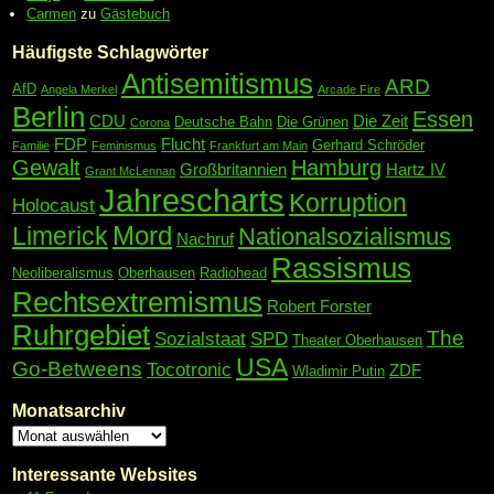
Carmen
zu
Gästebuch
Häufigste Schlagwörter
Antisemitismus
ARD
AfD
Angela Merkel
Arcade Fire
Berlin
Essen
CDU
Die Zeit
Deutsche Bahn
Die Grünen
Corona
FDP
Flucht
Gerhard Schröder
Familie
Feminismus
Frankfurt am Main
Gewalt
Hamburg
Großbritannien
Hartz IV
Grant McLennan
Jahrescharts
Korruption
Holocaust
Mord
Limerick
Nationalsozialismus
Nachruf
Rassismus
Neoliberalismus
Oberhausen
Radiohead
Rechtsextremismus
Robert Forster
Ruhrgebiet
The
Sozialstaat
SPD
Theater Oberhausen
USA
Go-Betweens
Tocotronic
ZDF
Wladimir Putin
Monatsarchiv
Interessante Websites