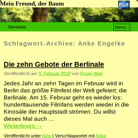
Mein Freund, der Baum
Startseite
Menü ↓
Zum Inhalt wechseln
Zum sekundären Inhalt wechseln
Schlagwort-Archive:
Anke Engelke
Die zehn Gebote der Berlinale
Veröffentlicht am
9. Februar 2018
von
Roger Weil
Jedes Jahr an zehn Tagen im Februar wird in
Berlin das größte Filmfest der Welt gefeiert: die
Berlinale. Am 15. Februar geht es wieder los:
hunderttausende Filmfans werden wieder in die
Kinosäle der Hauptstadt strömen. Du willst
dieses Mal auch …
Weiterlesen
→
Veröffentlicht unter
Kino
|
Verschlagwortet mit
Anke