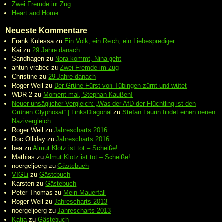
Zwei Fremde im Zug
Heart and Home
Neueste Kommentare
Frank Kulessa
zu
Ein Volk, ein Reich, ein Liebesprediger
Kai
zu
29 Jahre danach
Sandhagen
zu
Nora kommt, Nina geht
antun vrabec
zu
Zwei Fremde im Zug
Christine
zu
29 Jahre danach
Roger Weil
zu
Der Grüne Fürst von Tübingen zürnt und wütet
WDR 2
zu
Moment mal, Stephan Kaußen!
Neuer unsäglicher Vergleich: „Was der AfD der Flüchtling ist den
Grünen Glyphosat“ | LinksDiagonal
zu
Stefan Laurin findet einen neuen
Nazivergleich
Roger Weil
zu
Jahrescharts 2016
Doc Olliday
zu
Jahrescharts 2016
bea
zu
Almut Klotz ist tot – Scheiße!
Mathias
zu
Almut Klotz ist tot – Scheiße!
noergeljoerg
zu
Gästebuch
VIGLi
zu
Gästebuch
Karsten
zu
Gästebuch
Peter Thomas
zu
Mein Mauerfall
Roger Weil
zu
Jahrescharts 2013
noergeljoerg
zu
Jahrescharts 2013
Katja
zu
Gästebuch