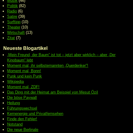
Musik
(46)
Politik
(82)
Radio
(6)
Satire
(39)
Surftipp
(10)
Theater
(10)
Wirtschaft
(13)
Zitat
(7)
Neueste Blogartikel
„Mein Freund, der Baum“ ist tot – jetzt aber wirklich – aber „Der
Kinobaum“ lebt
Moment mal, ihr selbsternannten „Querdenker“!
Moment mal, Bonn!
Punk und kein Punk
Wikipedia
Moment mal, ZDF!
Das Ding mit der Heimat am Beispiel von Mesut Özil
Die böse Paywall
Heilung
Führungswechsel
Kernenergie und Privatfernsehen
Finde den Fehler!
Notstand
Die neue Berlinale