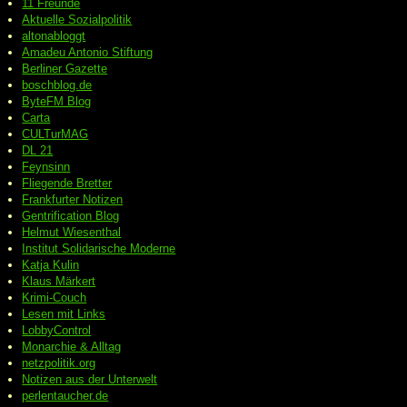
11 Freunde
Aktuelle Sozialpolitik
altonabloggt
Amadeu Antonio Stiftung
Berliner Gazette
boschblog.de
ByteFM Blog
Carta
CULTurMAG
DL 21
Feynsinn
Fliegende Bretter
Frankfurter Notizen
Gentrification Blog
Helmut Wiesenthal
Institut Solidarische Moderne
Katja Kulin
Klaus Märkert
Krimi-Couch
Lesen mit Links
LobbyControl
Monarchie & Alltag
netzpolitik.org
Notizen aus der Unterwelt
perlentaucher.de