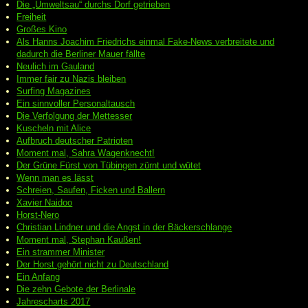
Die „Umweltsau“ durchs Dorf getrieben
Freiheit
Großes Kino
Als Hanns Joachim Friedrichs einmal Fake-News verbreitete und
dadurch die Berliner Mauer fällte
Neulich im Gauland
Immer fair zu Nazis bleiben
Surfing Magazines
Ein sinnvoller Personaltausch
Die Verfolgung der Mettesser
Kuscheln mit Alice
Aufbruch deutscher Patrioten
Moment mal, Sahra Wagenknecht!
Der Grüne Fürst von Tübingen zürnt und wütet
Wenn man es lässt
Schreien, Saufen, Ficken und Ballern
Xavier Naidoo
Horst-Nero
Christian Lindner und die Angst in der Bäckerschlange
Moment mal, Stephan Kaußen!
Ein strammer Minister
Der Horst gehört nicht zu Deutschland
Ein Anfang
Die zehn Gebote der Berlinale
Jahrescharts 2017