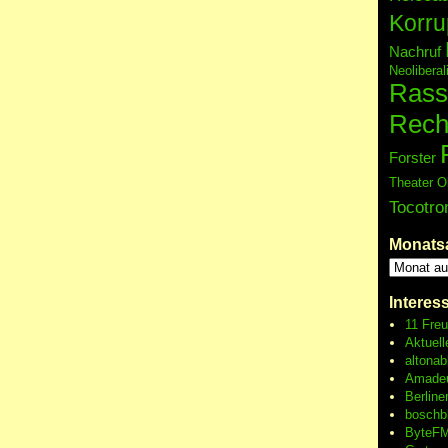
Korru
Nachruf
Neolibera
Rass
Rech
Forster
Theater O
Tocotro
Monats
Interes
11 Fre
Aktuell
altonab
Amadeu
Berline
boschb
ByteFM