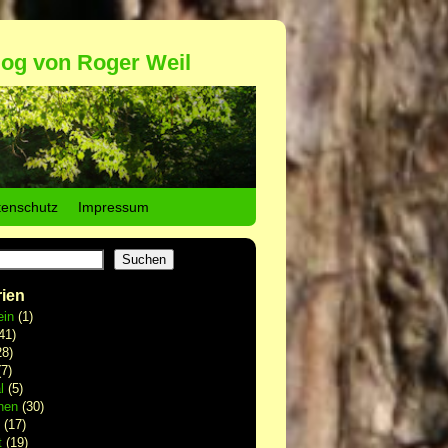
log von Roger Weil
tenschutz
Impressum
Suchen
ien
ein
(1)
41)
8)
7)
l
(5)
hen
(30)
(17)
t
(19)