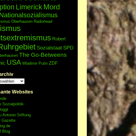
Mord
ption
Limerick
Nationalsozialismus
lismus
Oberhausen
Radiohead
ismus
tsextremismus
Robert
Ruhrgebiet
Sozialstaat
SPD
The Go-Betweens
berhausen
USA
nic
ZDF
Wladimir Putin
archiv
sante Websites
unde
e Sozialpolitik
loggt
 Antonio Stiftung
r Gazette
log.de
 Blog