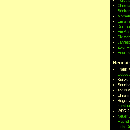
Horst-
Christi
Bäcker
Moment
Ein str
Der Hor
Ein An
Die zeh
Jahres
Zwei F
Heart 
Neuest
Frank 
Liebesp
Kai
zu
Sandha
antun 
Christi
Roger 
zürnt u
WDR 2
Neuer u
Flüchtl
LinksD