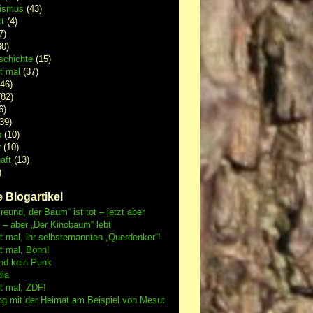
lismus
(43)
t
(4)
7)
0)
schichte
(15)
 mal
(37)
46)
82)
6)
39)
p
(10)
r
(10)
aft
(13)
)
 Blogartikel
reund, der Baum“ ist tot – jetzt aber
h – aber „Der Kinobaum“ lebt
mal, ihr selbsternannten „Querdenker“!
 mal, Bonn!
nd kein Punk
dia
 mal, ZDF!
ng mit der Heimat am Beispiel von Mesut