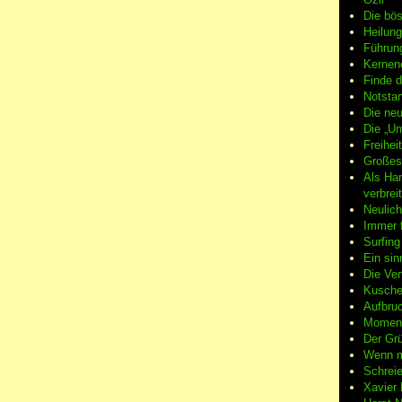
Die bö
Heilung
Führun
Kernene
Finde d
Notsta
Die neu
Die „Um
Freiheit
Großes
Als Ha
verbrei
Neulic
Immer f
Surfin
Ein sin
Die Ver
Kuschel
Aufbruc
Moment
Der Grü
Wenn m
Schreie
Xavier