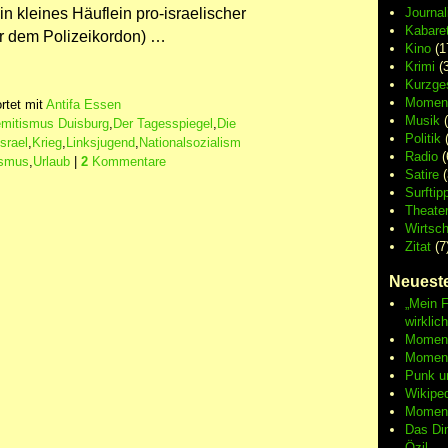
in kleines Häuflein pro-israelischer
Journa
Kabaret
er dem Polizeikordon) …
Kino
(1
Krimi
(3
Kurzge
Moment
rtet mit
Antifa Essen
Musik
(
emitismus Duisburg
,
Der Tagesspiegel
,
Die
Politik
(
Israel
,
Krieg
,
Linksjugend
,
Nationalsozialism
Radio
(
ismus
,
Urlaub
|
2
Kommentare
Satire
(
Surftip
Theate
Wirtsch
Zitat
(7
Neueste
„Mein F
wirklic
Moment 
Moment
Punk u
Wikipe
Moment
Das Di
Özil