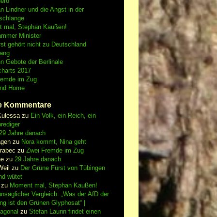
Nero
an Lindner und die Angst in der
schlange
 mal, Stephan Kaußen!
ammer Minister
st gehört nicht zu Deutschland
fang
n Gebote der Berlinale
charts 2017
remde im Zug
and Home
e Kommentare
Kulessa
zu
Ein Volk, ein Reich, ein
rediger
29 Jahre danach
gen
zu
Nora kommt, Nina geht
vrabec
zu
Zwei Fremde im Zug
ne
zu
29 Jahre danach
Weil
zu
Der Grüne Fürst von Tübingen
nd wütet
zu
Moment mal, Stephan Kaußen!
nsäglicher Vergleich: „Was der AfD der
ing ist den Grünen Glyphosat“ |
iagonal
zu
Stefan Laurin findet einen