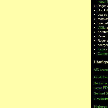
neuen N
Roger 
Doc Oll
bea
zu
Mathia
noergel
VIGLi
Karste
Peter 
Roger 
noergel
Katja
z
Carme
Häufigs
AfD
Angela
Arcade Fire
Deutsche
FD
Familie
Gerhard S
Großbrit
Holocau