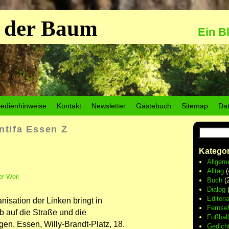
 der Baum
Ein B
edienhinweise
Kontakt
Newsletter
Gästebuch
Sitemap
Da
ntifa Essen Z
Kategor
Allgem
Alltag
(
r Weil
Buch
(2
Dialog
(
Editoria
nisation der Linken bringt in
Fernse
 auf die Straße und die
Fußball
en. Essen, Willy-Brandt-Platz, 18.
Gedich