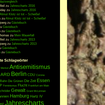
azivergleich
Weil
zu
Jahrescharts 2016
iday
zu
Jahrescharts 2016
Almut Klotz ist tot – Scheiße!
s
zu
Almut Klotz ist tot – Scheiße!
joerg
zu
Gästebuch
zu
Gästebuch
n
zu
Gästebuch
Thomas
zu
Mein Mauerfall
Weil
zu
Jahrescharts 2013
joerg
zu
Jahrescharts 2013
u
Gästebuch
n
zu
Gästebuch
te Schlagwörter
Antisemitismus
 Merkel
Berlin
ARD
CDU
Corona
Essen
Die Zeit
 Bahn
Die Grünen
P
Flucht
Feminismus
Frankfurt am Main
Gewalt
chröder
Grant McLennan
Hamburg
annien
Hartz IV
Jahrescharts
st