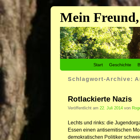
Mein Freund,
Zum Inhalt wechseln
Zum sekundären Inhalt wechseln
Start
Geschichte
B
Schlagwort-Archive:
A
Rotlackierte Nazis
Veröffentlicht am
22. Juli 2014
von
Roge
Lechts und rinks: die Jugendorga
Essen einen antisemitischen Mob
demokratischen Politiker schweig