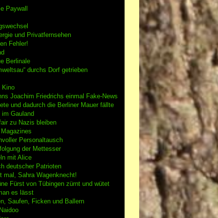
se Paywall
gswechsel
rgie und Privatfernsehen
en Fehler!
nd
e Berlinale
weltsau“ durchs Dorf getrieben
 Kino
nns Joachim Friedrichs einmal Fake-News
tete und dadurch die Berliner Mauer fällte
h im Gauland
air zu Nazis bleiben
g Magazines
nvoller Personaltausch
folgung der Mettesser
n mit Alice
h deutscher Patrioten
 mal, Sahra Wagenknecht!
ne Fürst von Tübingen zürnt und wütet
an es lässt
n, Saufen, Ficken und Ballern
 Naidoo