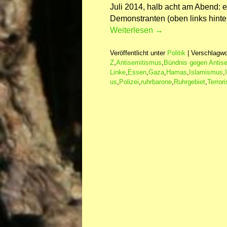
Juli 2014, halb acht am Abend: e
Demonstranten (oben links hint
Weiterlesen
→
Veröffentlicht unter
Politik
|
Verschlagwo
Z
,
Antisemitismus
,
Bündnis gegen Antis
Linke
,
Essen
,
Gaza
,
Hamas
,
Islamismus
,
us
,
Polizei
,
ruhrbarone
,
Ruhrgebiet
,
Terror