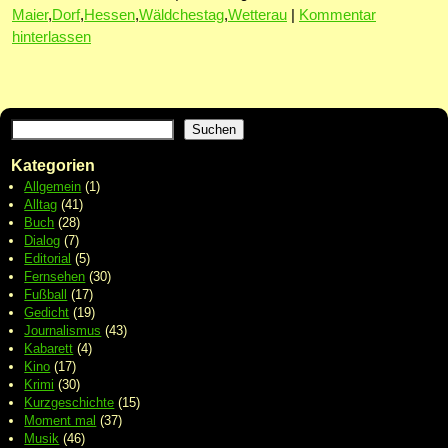
Maier
,
Dorf
,
Hessen
,
Wäldchestag
,
Wetterau
|
Kommentar
hinterlassen
Suchen
Kategorien
Allgemein
(1)
Alltag
(41)
Buch
(28)
Dialog
(7)
Editorial
(5)
Fernsehen
(30)
Fußball
(17)
Gedicht
(19)
Journalismus
(43)
Kabarett
(4)
Kino
(17)
Krimi
(30)
Kurzgeschichte
(15)
Moment mal
(37)
Musik
(46)