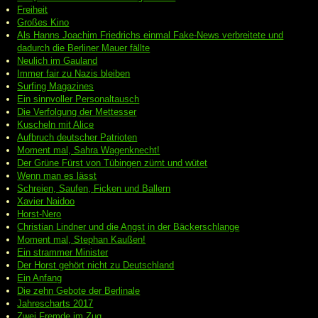
Freiheit
Großes Kino
Als Hanns Joachim Friedrichs einmal Fake-News verbreitete und
dadurch die Berliner Mauer fällte
Neulich im Gauland
Immer fair zu Nazis bleiben
Surfing Magazines
Ein sinnvoller Personaltausch
Die Verfolgung der Mettesser
Kuscheln mit Alice
Aufbruch deutscher Patrioten
Moment mal, Sahra Wagenknecht!
Der Grüne Fürst von Tübingen zürnt und wütet
Wenn man es lässt
Schreien, Saufen, Ficken und Ballern
Xavier Naidoo
Horst-Nero
Christian Lindner und die Angst in der Bäckerschlange
Moment mal, Stephan Kaußen!
Ein strammer Minister
Der Horst gehört nicht zu Deutschland
Ein Anfang
Die zehn Gebote der Berlinale
Jahrescharts 2017
Zwei Fremde im Zug