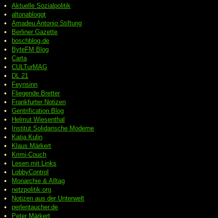
Aktuelle Sozialpolitik
altonabloggt
Amadeu Antonio Stiftung
Berliner Gazette
boschblog.de
ByteFM Blog
Carta
CULTurMAG
DL 21
Feynsinn
Fliegende Bretter
Frankfurter Notizen
Gentrification Blog
Helmut Wiesenthal
Institut Solidarische Moderne
Katja Kulin
Klaus Märkert
Krimi-Couch
Lesen mit Links
LobbyControl
Monarchie & Alltag
netzpolitik.org
Notizen aus der Unterwelt
perlentaucher.de
Peter
Märkert