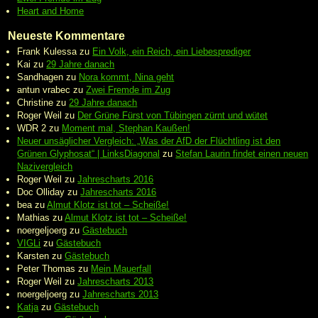
Heart and Home
Neueste Kommentare
Frank Kulessa
zu
Ein Volk, ein Reich, ein Liebesprediger
Kai
zu
29 Jahre danach
Sandhagen
zu
Nora kommt, Nina geht
antun vrabec
zu
Zwei Fremde im Zug
Christine
zu
29 Jahre danach
Roger Weil
zu
Der Grüne Fürst von Tübingen zürnt und wütet
WDR 2
zu
Moment mal, Stephan Kaußen!
Neuer unsäglicher Vergleich: „Was der AfD der Flüchtling ist den
Grünen Glyphosat“ | LinksDiagonal
zu
Stefan Laurin findet einen neuen
Nazivergleich
Roger Weil
zu
Jahrescharts 2016
Doc Olliday
zu
Jahrescharts 2016
bea
zu
Almut Klotz ist tot – Scheiße!
Mathias
zu
Almut Klotz ist tot – Scheiße!
noergeljoerg
zu
Gästebuch
VIGLi
zu
Gästebuch
Karsten
zu
Gästebuch
Peter Thomas
zu
Mein Mauerfall
Roger Weil
zu
Jahrescharts 2013
noergeljoerg
zu
Jahrescharts 2013
Katja
zu
Gästebuch