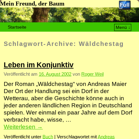
Mein Freund, der Baum
Startseite
Menü ↓
Zum Inhalt wechseln
Zum sekundären Inhalt wechseln
Schlagwort-Archive:
Wäldchestag
Leben im Konjunktiv
Veröffentlicht am
16. August 2002
von
Roger Weil
Der Roman „Wäldchestag“ von Andreas Maier
Der Ort der Handlung sei ein Dorf in der
Wetterau, aber die Geschichte könne auch in
jeder anderen ländlichen Region in Deutschland
spielen. Wer einmal ein paar Jahre auf dem Dorf
verbracht habe, wisse, …
Weiterlesen
→
Veröffentlicht unter
Buch
|
Verschlagwortet mit
Andreas