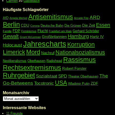
Carmen
zu
Gästebuch
Häufigste Schlagwörter
Antisemitismus
ARD
AfD
Angela Merkel
Arcade Fire
Berlin
Essen
CDU
Die Zeit
Deutsche Bahn
Die Grünen
Corona
FDP
Flucht
Gerhard Schröder
Familie
Feminismus
Frankfurt am Main
Gewalt
Hamburg
Großbritannien
Hartz IV
Grant McLennan
Jahrescharts
Korruption
Holocaust
Mord
Limerick
Nationalsozialismus
Nachruf
Rassismus
Neoliberalismus
Oberhausen
Radiohead
Rechtsextremismus
Robert Forster
Ruhrgebiet
The
Sozialstaat
SPD
Theater Oberhausen
USA
Go-Betweens
Tocotronic
ZDF
Wladimir Putin
Monatsarchiv
Interessante Websites
11 Freunde