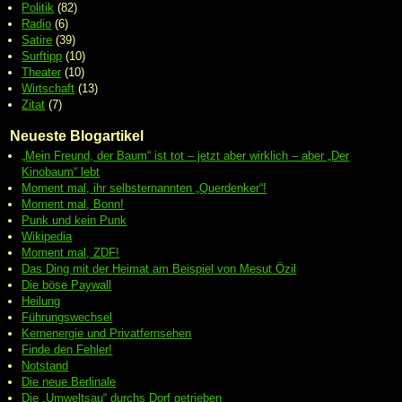
Politik
(82)
Radio
(6)
Satire
(39)
Surftipp
(10)
Theater
(10)
Wirtschaft
(13)
Zitat
(7)
Neueste Blogartikel
„Mein Freund, der Baum“ ist tot – jetzt aber wirklich – aber „Der
Kinobaum“ lebt
Moment mal, ihr selbsternannten „Querdenker“!
Moment mal, Bonn!
Punk und kein Punk
Wikipedia
Moment mal, ZDF!
Das Ding mit der Heimat am Beispiel von Mesut Özil
Die böse Paywall
Heilung
Führungswechsel
Kernenergie und Privatfernsehen
Finde den Fehler!
Notstand
Die neue Berlinale
Die „Umweltsau“ durchs Dorf getrieben