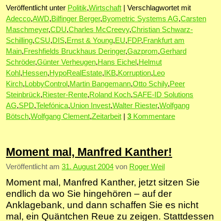
Veröffentlicht unter
Politik
,
Wirtschaft
|
Verschlagwortet mit
Adecco
,
AWD
,
Bilfinger Berger
,
Byometric Systems AG
,
Carsten
Maschmeyer
,
CDU
,
Charles McCreevy
,
Christian Schwarz-
Schilling
,
CSU
,
DIS
,
Ernst & Young
,
EU
,
FDP
,
Frankfurt am
Main
,
Freshfields Bruckhaus Deringer
,
Gazprom
,
Gerhard
Schröder
,
Günter Verheugen
,
Hans Eichel
,
Helmut
Kohl
,
Hessen
,
HypoRealEstate
,
IKB
,
Korruption
,
Leo
Kirch
,
LobbyControl
,
Martin Bangemann
,
Otto Schily
,
Peer
Steinbrück
,
Riester-Rente
,
Roland Koch
,
SAFE-ID Solutions
AG
,
SPD
,
Telefónica
,
Union Invest
,
Walter Riester
,
Wolfgang
Bötsch
,
Wolfgang Clement
,
Zeitarbeit
|
3
Kommentare
Moment mal, Manfred Kanther!
Veröffentlicht am
31. August 2004
von
Roger Weil
Moment mal, Manfred Kanther, jetzt sitzen Sie
endlich da wo Sie hingehören – auf der
Anklagebank, und dann schaffen Sie es nicht
mal, ein Quäntchen Reue zu zeigen. Stattdessen