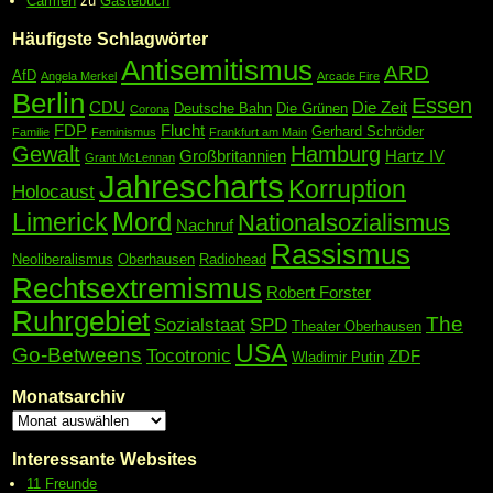
Carmen
zu
Gästebuch
Häufigste Schlagwörter
Antisemitismus
ARD
AfD
Angela Merkel
Arcade Fire
Berlin
Essen
CDU
Die Zeit
Deutsche Bahn
Die Grünen
Corona
FDP
Flucht
Gerhard Schröder
Familie
Feminismus
Frankfurt am Main
Gewalt
Hamburg
Großbritannien
Hartz IV
Grant McLennan
Jahrescharts
Korruption
Holocaust
Mord
Limerick
Nationalsozialismus
Nachruf
Rassismus
Neoliberalismus
Oberhausen
Radiohead
Rechtsextremismus
Robert Forster
Ruhrgebiet
The
Sozialstaat
SPD
Theater Oberhausen
USA
Go-Betweens
Tocotronic
ZDF
Wladimir Putin
Monatsarchiv
Interessante Websites
11 Freunde