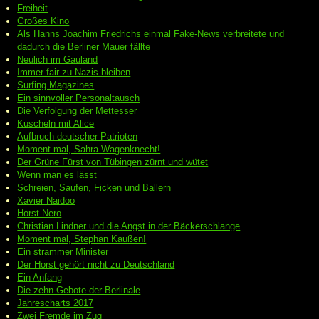
Freiheit
Großes Kino
Als Hanns Joachim Friedrichs einmal Fake-News verbreitete und
dadurch die Berliner Mauer fällte
Neulich im Gauland
Immer fair zu Nazis bleiben
Surfing Magazines
Ein sinnvoller Personaltausch
Die Verfolgung der Mettesser
Kuscheln mit Alice
Aufbruch deutscher Patrioten
Moment mal, Sahra Wagenknecht!
Der Grüne Fürst von Tübingen zürnt und wütet
Wenn man es lässt
Schreien, Saufen, Ficken und Ballern
Xavier Naidoo
Horst-Nero
Christian Lindner und die Angst in der Bäckerschlange
Moment mal, Stephan Kaußen!
Ein strammer Minister
Der Horst gehört nicht zu Deutschland
Ein Anfang
Die zehn Gebote der Berlinale
Jahrescharts 2017
Zwei Fremde im Zug