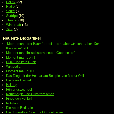
Politik
(82)
Radio
(6)
Satire
(39)
Surftipp
(10)
Theater
(10)
Wirtschaft
(13)
Zitat
(7)
Neueste Blogartikel
„Mein Freund, der Baum“ ist tot – jetzt aber wirklich – aber „Der
Kinobaum“ lebt
Moment mal, ihr selbsternannten „Querdenker“!
Moment mal, Bonn!
Punk und kein Punk
Wikipedia
Moment mal, ZDF!
Das Ding mit der Heimat am Beispiel von Mesut Özil
Die böse Paywall
Heilung
Führungswechsel
Kernenergie und Privatfernsehen
Finde den Fehler!
Notstand
Die neue Berlinale
Die „Umweltsau“ durchs Dorf getrieben