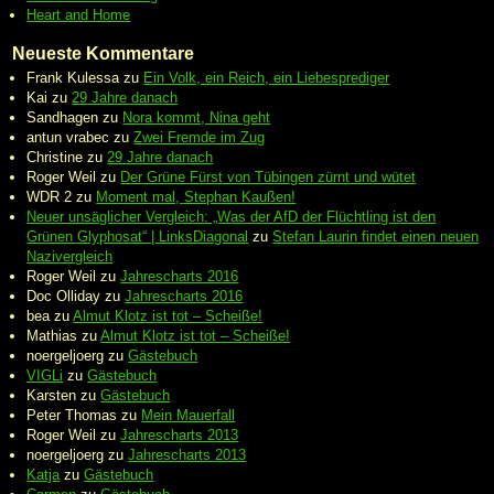
Heart and Home
Neueste Kommentare
Frank Kulessa
zu
Ein Volk, ein Reich, ein Liebesprediger
Kai
zu
29 Jahre danach
Sandhagen
zu
Nora kommt, Nina geht
antun vrabec
zu
Zwei Fremde im Zug
Christine
zu
29 Jahre danach
Roger Weil
zu
Der Grüne Fürst von Tübingen zürnt und wütet
WDR 2
zu
Moment mal, Stephan Kaußen!
Neuer unsäglicher Vergleich: „Was der AfD der Flüchtling ist den
Grünen Glyphosat“ | LinksDiagonal
zu
Stefan Laurin findet einen neuen
Nazivergleich
Roger Weil
zu
Jahrescharts 2016
Doc Olliday
zu
Jahrescharts 2016
bea
zu
Almut Klotz ist tot – Scheiße!
Mathias
zu
Almut Klotz ist tot – Scheiße!
noergeljoerg
zu
Gästebuch
VIGLi
zu
Gästebuch
Karsten
zu
Gästebuch
Peter Thomas
zu
Mein Mauerfall
Roger Weil
zu
Jahrescharts 2013
noergeljoerg
zu
Jahrescharts 2013
Katja
zu
Gästebuch