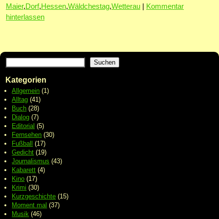
Maier
,
Dorf
,
Hessen
,
Wäldchestag
,
Wetterau
|
Kommentar
hinterlassen
Suchen
Kategorien
Allgemein
(1)
Alltag
(41)
Buch
(28)
Dialog
(7)
Editorial
(5)
Fernsehen
(30)
Fußball
(17)
Gedicht
(19)
Journalismus
(43)
Kabarett
(4)
Kino
(17)
Krimi
(30)
Kurzgeschichte
(15)
Moment mal
(37)
Musik
(46)