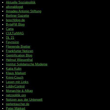
Aktuelle Sozialpolitik
altonabloggt
Amadeu Antonio Stiftung
Berliner Gazette
boschblog.de
ByteFM Blog
Carta
CULTurMAG
DL 21
Feynsinn
Fliegende Bretter
Frankfurter Notizen
Gentrification Blog
Helmut Wiesenthal
Institut Solidarische Moderne
Katja Kulin
Klaus Märkert
Krimi-Couch
Lesen mit Links
LobbyControl
Monarchie & Alltag
netzpolitik.org
Notizen aus der Unterwelt
perlentaucher.de
Peter
Märkert