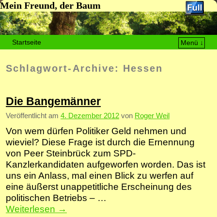
Mein Freund, der Baum
Startseite
Menü ↓
Zum Inhalt wechseln
Zum sekundären Inhalt wechseln
Schlagwort-Archive:
Hessen
Die Bangemänner
Veröffentlicht am
4. Dezember 2012
von
Roger Weil
Von wem dürfen Politiker Geld nehmen und
wieviel? Diese Frage ist durch die Ernennung
von Peer Steinbrück zum SPD-
Kanzlerkandidaten aufgeworfen worden. Das ist
uns ein Anlass, mal einen Blick zu werfen auf
eine äußerst unappetitliche Erscheinung des
politischen Betriebs – …
Weiterlesen
→