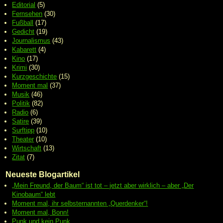
Editorial
(5)
Fernsehen
(30)
Fußball
(17)
Gedicht
(19)
Journalismus
(43)
Kabarett
(4)
Kino
(17)
Krimi
(30)
Kurzgeschichte
(15)
Moment mal
(37)
Musik
(46)
Politik
(82)
Radio
(6)
Satire
(39)
Surftipp
(10)
Theater
(10)
Wirtschaft
(13)
Zitat
(7)
Neueste Blogartikel
„Mein Freund, der Baum“ ist tot – jetzt aber wirklich – aber „Der
Kinobaum“ lebt
Moment mal, ihr selbsternannten „Querdenker“!
Moment mal, Bonn!
Punk und kein Punk