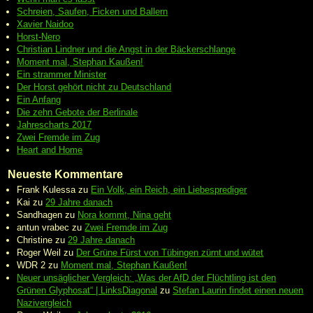
Schreien, Saufen, Ficken und Ballern
Xavier Naidoo
Horst-Nero
Christian Lindner und die Angst in der Bäckerschlange
Moment mal, Stephan Kaußen!
Ein strammer Minister
Der Horst gehört nicht zu Deutschland
Ein Anfang
Die zehn Gebote der Berlinale
Jahrescharts 2017
Zwei Fremde im Zug
Heart and Home
Neueste Kommentare
Frank Kulessa
zu
Ein Volk, ein Reich, ein Liebesprediger
Kai
zu
29 Jahre danach
Sandhagen
zu
Nora kommt, Nina geht
antun vrabec
zu
Zwei Fremde im Zug
Christine
zu
29 Jahre danach
Roger Weil
zu
Der Grüne Fürst von Tübingen zürnt und wütet
WDR 2
zu
Moment mal, Stephan Kaußen!
Neuer unsäglicher Vergleich: „Was der AfD der Flüchtling ist den
Grünen Glyphosat“ | LinksDiagonal
zu
Stefan Laurin findet einen neuen
Nazivergleich