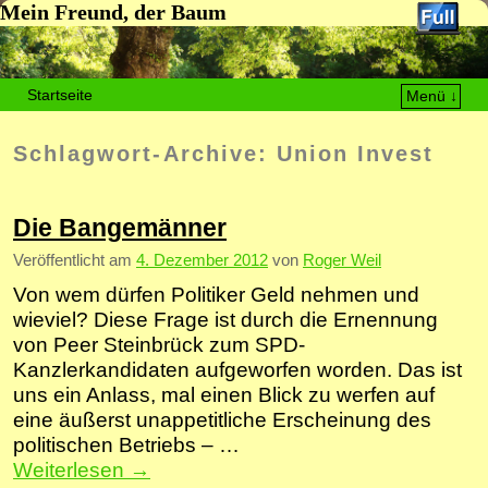
Mein Freund, der Baum
Startseite
Menü ↓
Zum Inhalt wechseln
Zum sekundären Inhalt wechseln
Schlagwort-Archive:
Union Invest
Die Bangemänner
Veröffentlicht am
4. Dezember 2012
von
Roger Weil
Von wem dürfen Politiker Geld nehmen und
wieviel? Diese Frage ist durch die Ernennung
von Peer Steinbrück zum SPD-
Kanzlerkandidaten aufgeworfen worden. Das ist
uns ein Anlass, mal einen Blick zu werfen auf
eine äußerst unappetitliche Erscheinung des
politischen Betriebs – …
Weiterlesen
→