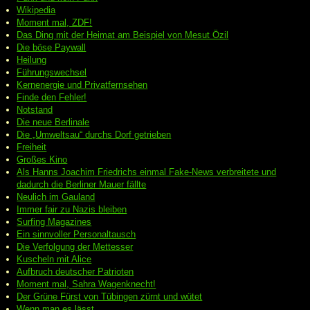
Wikipedia
Moment mal, ZDF!
Das Ding mit der Heimat am Beispiel von Mesut Özil
Die böse Paywall
Heilung
Führungswechsel
Kernenergie und Privatfernsehen
Finde den Fehler!
Notstand
Die neue Berlinale
Die „Umweltsau“ durchs Dorf getrieben
Freiheit
Großes Kino
Als Hanns Joachim Friedrichs einmal Fake-News verbreitete und
dadurch die Berliner Mauer fällte
Neulich im Gauland
Immer fair zu Nazis bleiben
Surfing Magazines
Ein sinnvoller Personaltausch
Die Verfolgung der Mettesser
Kuscheln mit Alice
Aufbruch deutscher Patrioten
Moment mal, Sahra Wagenknecht!
Der Grüne Fürst von Tübingen zürnt und wütet
Wenn man es lässt