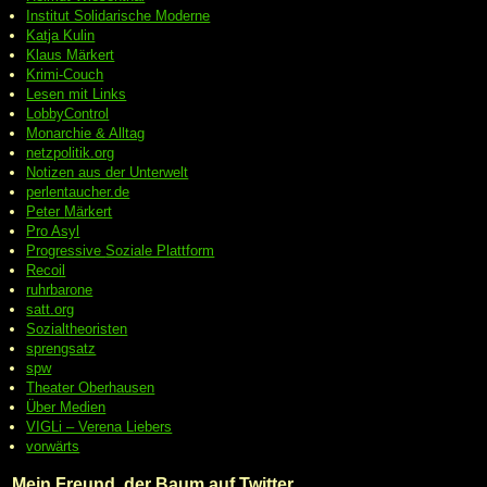
Institut Solidarische Moderne
Katja Kulin
Klaus Märkert
Krimi-Couch
Lesen mit Links
LobbyControl
Monarchie & Alltag
netzpolitik.org
Notizen aus der Unterwelt
perlentaucher.de
Peter
Märkert
Pro Asyl
Progressive
Soziale Plattform
Recoil
ruhrbarone
satt.org
Sozialtheoristen
sprengsatz
spw
Theater Oberhausen
Über Medien
VIGLi – Verena Liebers
vorwärts
Mein Freund, der Baum auf Twitter