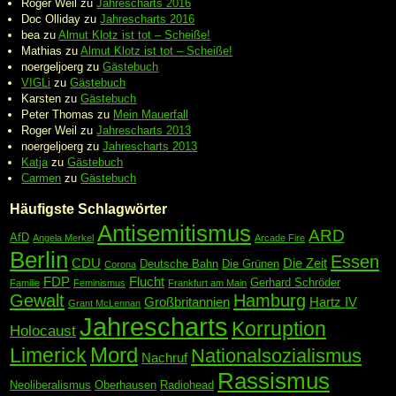
Roger Weil
zu
Jahrescharts 2016
Doc Olliday
zu
Jahrescharts 2016
bea
zu
Almut Klotz ist tot – Scheiße!
Mathias
zu
Almut Klotz ist tot – Scheiße!
noergeljoerg
zu
Gästebuch
VIGLi
zu
Gästebuch
Karsten
zu
Gästebuch
Peter Thomas
zu
Mein Mauerfall
Roger Weil
zu
Jahrescharts 2013
noergeljoerg
zu
Jahrescharts 2013
Katja
zu
Gästebuch
Carmen
zu
Gästebuch
Häufigste Schlagwörter
Antisemitismus
ARD
AfD
Angela Merkel
Arcade Fire
Berlin
Essen
CDU
Die Zeit
Deutsche Bahn
Die Grünen
Corona
FDP
Flucht
Gerhard Schröder
Familie
Feminismus
Frankfurt am Main
Gewalt
Hamburg
Großbritannien
Hartz IV
Grant McLennan
Jahrescharts
Korruption
Holocaust
Mord
Limerick
Nationalsozialismus
Nachruf
Rassismus
Neoliberalismus
Oberhausen
Radiohead