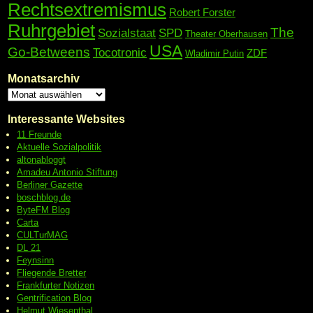
Rechtsextremismus
Robert Forster
Ruhrgebiet
The
Sozialstaat
SPD
Theater Oberhausen
USA
Go-Betweens
Tocotronic
ZDF
Wladimir Putin
Monatsarchiv
Interessante Websites
11 Freunde
Aktuelle Sozialpolitik
altonabloggt
Amadeu Antonio Stiftung
Berliner Gazette
boschblog.de
ByteFM Blog
Carta
CULTurMAG
DL 21
Feynsinn
Fliegende Bretter
Frankfurter Notizen
Gentrification Blog
Helmut Wiesenthal