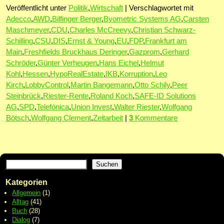
Veröffentlicht unter
Politik
,
Wirtschaft
|
Verschlagwortet mit
Adecco
,
AWD
,
Bilfinger Berger
,
Byometric Systems AG
,
Carsten
Maschmeyer
,
CDU
,
Charles McCreevy
,
Christian Schwarz-
Schilling
,
CSU
,
DIS
,
Ernst & Young
,
EU
,
FDP
,
Frankfurt am
Main
,
Freshfields Bruckhaus Deringer
,
Gazprom
,
Gerhard
Schröder
,
Günter Verheugen
,
Hans Eichel
,
Helmut
Kohl
,
Hessen
,
HypoRealEstate
,
IKB
,
Korruption
,
Leo
Kirch
,
LobbyControl
,
Martin Bangemann
,
Otto Schily
,
Peer
Steinbrück
,
Riester-Rente
,
Roland Koch
,
SAFE-ID Solutions
AG
,
SPD
,
Telefónica
,
Union Invest
,
Walter Riester
,
Wolfgang
Bötsch
,
Wolfgang Clement
,
Zeitarbeit
|
3
Kommentare
Suchen
Kategorien
Allgemein
(1)
Alltag
(41)
Buch
(28)
Dialog
(7)