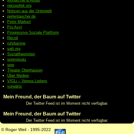
Monarchie & Alltag
netzpolitik.org
Notizen aus der Unterwelt
perlentaucher.de
Peter
Märkert
Pro Asyl
Progressive
Soziale Plattform
Recoil
ruhrbarone
satt.org
Sozialtheoristen
sprengsatz
spw
Theater Oberhausen
Über Medien
VIGLi – Verena Liebers
vorwärts
Mein Freund, der Baum auf Twitter
Der Twitter Feed ist im Moment nicht verfügbar.
Mein Freund, der Baum auf Twitter
Der Twitter Feed ist im Moment nicht verfügbar.
© Roger Weil - 1995-2022