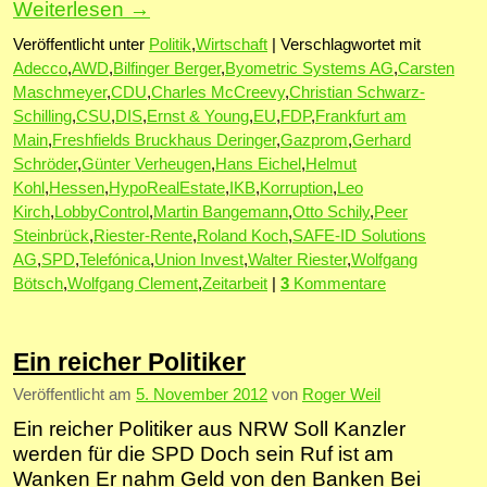
Weiterlesen
→
Veröffentlicht unter
Politik
,
Wirtschaft
|
Verschlagwortet mit
Adecco
,
AWD
,
Bilfinger Berger
,
Byometric Systems AG
,
Carsten
Maschmeyer
,
CDU
,
Charles McCreevy
,
Christian Schwarz-
Schilling
,
CSU
,
DIS
,
Ernst & Young
,
EU
,
FDP
,
Frankfurt am
Main
,
Freshfields Bruckhaus Deringer
,
Gazprom
,
Gerhard
Schröder
,
Günter Verheugen
,
Hans Eichel
,
Helmut
Kohl
,
Hessen
,
HypoRealEstate
,
IKB
,
Korruption
,
Leo
Kirch
,
LobbyControl
,
Martin Bangemann
,
Otto Schily
,
Peer
Steinbrück
,
Riester-Rente
,
Roland Koch
,
SAFE-ID Solutions
AG
,
SPD
,
Telefónica
,
Union Invest
,
Walter Riester
,
Wolfgang
Bötsch
,
Wolfgang Clement
,
Zeitarbeit
|
3
Kommentare
Ein reicher Politiker
Veröffentlicht am
5. November 2012
von
Roger Weil
Ein reicher Politiker aus NRW Soll Kanzler
werden für die SPD Doch sein Ruf ist am
Wanken Er nahm Geld von den Banken Bei