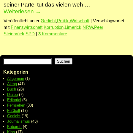
seiner Partei tut das vielen weh …
Weiterlesen
→
Veröffentlicht unter
Gedicht
,
Politik
,
Wirtschaft
|
Verschlagwortet
mit
Finanzwirtschaft
,
Korruption
,
Limerick
,
NRW
,
Peer
Steinbrück
,
SPD
|
3
Kommentare
Suchen
Kategorien
Allgemein
(1)
Alltag
(41)
Buch
(28)
Dialog
(7)
Editorial
(5)
Fernsehen
(30)
Fußball
(17)
Gedicht
(19)
Journalismus
(43)
Kabarett
(4)
Kino
(17)