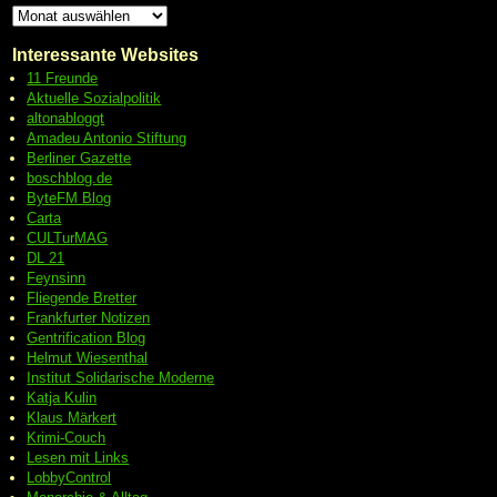
Interessante Websites
11 Freunde
Aktuelle Sozialpolitik
altonabloggt
Amadeu Antonio Stiftung
Berliner Gazette
boschblog.de
ByteFM Blog
Carta
CULTurMAG
DL 21
Feynsinn
Fliegende Bretter
Frankfurter Notizen
Gentrification Blog
Helmut Wiesenthal
Institut Solidarische Moderne
Katja Kulin
Klaus Märkert
Krimi-Couch
Lesen mit Links
LobbyControl