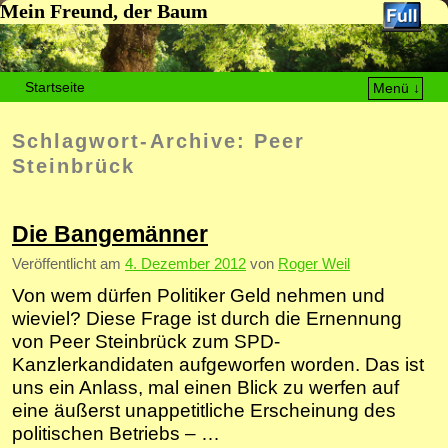
Mein Freund, der Baum
Startseite
Menü ↓
Zum Inhalt wechseln
Zum sekundären Inhalt wechseln
Schlagwort-Archive:
Peer
Steinbrück
Die Bangemänner
Veröffentlicht am
4. Dezember 2012
von
Roger Weil
Von wem dürfen Politiker Geld nehmen und
wieviel? Diese Frage ist durch die Ernennung
von Peer Steinbrück zum SPD-
Kanzlerkandidaten aufgeworfen worden. Das ist
uns ein Anlass, mal einen Blick zu werfen auf
eine äußerst unappetitliche Erscheinung des
politischen Betriebs – …