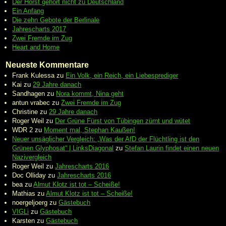
Der Horst gehört nicht zu Deutschland
Ein Anfang
Die zehn Gebote der Berlinale
Jahrescharts 2017
Zwei Fremde im Zug
Heart and Home
Neueste Kommentare
Frank Kulessa
zu
Ein Volk, ein Reich, ein Liebesprediger
Kai
zu
29 Jahre danach
Sandhagen
zu
Nora kommt, Nina geht
antun vrabec
zu
Zwei Fremde im Zug
Christine
zu
29 Jahre danach
Roger Weil
zu
Der Grüne Fürst von Tübingen zürnt und wütet
WDR 2
zu
Moment mal, Stephan Kaußen!
Neuer unsäglicher Vergleich: „Was der AfD der Flüchtling ist den
Grünen Glyphosat“ | LinksDiagonal
zu
Stefan Laurin findet einen neuen
Nazivergleich
Roger Weil
zu
Jahrescharts 2016
Doc Olliday
zu
Jahrescharts 2016
bea
zu
Almut Klotz ist tot – Scheiße!
Mathias
zu
Almut Klotz ist tot – Scheiße!
noergeljoerg
zu
Gästebuch
VIGLi
zu
Gästebuch
Karsten
zu
Gästebuch