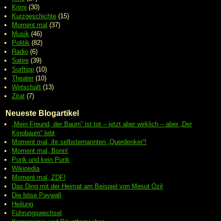
Krimi
(30)
Kurzgeschichte
(15)
Moment mal
(37)
Musik
(46)
Politik
(82)
Radio
(6)
Satire
(39)
Surftipp
(10)
Theater
(10)
Wirtschaft
(13)
Zitat
(7)
Neueste Blogartikel
„Mein Freund, der Baum“ ist tot – jetzt aber wirklich – aber „Der
Kinobaum“ lebt
Moment mal, ihr selbsternannten „Querdenker“!
Moment mal, Bonn!
Punk und kein Punk
Wikipedia
Moment mal, ZDF!
Das Ding mit der Heimat am Beispiel von Mesut Özil
Die böse Paywall
Heilung
Führungswechsel