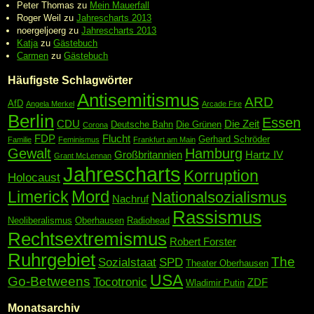
Peter Thomas
zu
Mein Mauerfall
Roger Weil
zu
Jahrescharts 2013
noergeljoerg
zu
Jahrescharts 2013
Katja
zu
Gästebuch
Carmen
zu
Gästebuch
Häufigste Schlagwörter
Antisemitismus
ARD
AfD
Angela Merkel
Arcade Fire
Berlin
Essen
CDU
Die Zeit
Deutsche Bahn
Die Grünen
Corona
FDP
Flucht
Gerhard Schröder
Familie
Feminismus
Frankfurt am Main
Gewalt
Hamburg
Großbritannien
Hartz IV
Grant McLennan
Jahrescharts
Korruption
Holocaust
Mord
Limerick
Nationalsozialismus
Nachruf
Rassismus
Neoliberalismus
Oberhausen
Radiohead
Rechtsextremismus
Robert Forster
Ruhrgebiet
The
Sozialstaat
SPD
Theater Oberhausen
USA
Go-Betweens
Tocotronic
ZDF
Wladimir Putin
Monatsarchiv