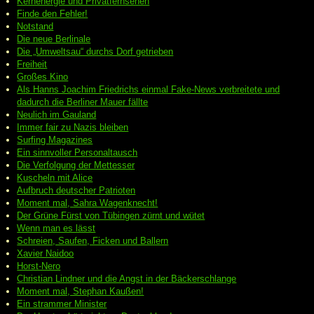
Kernenergie und Privatfernsehen
Finde den Fehler!
Notstand
Die neue Berlinale
Die „Umweltsau“ durchs Dorf getrieben
Freiheit
Großes Kino
Als Hanns Joachim Friedrichs einmal Fake-News verbreitete und
dadurch die Berliner Mauer fällte
Neulich im Gauland
Immer fair zu Nazis bleiben
Surfing Magazines
Ein sinnvoller Personaltausch
Die Verfolgung der Mettesser
Kuscheln mit Alice
Aufbruch deutscher Patrioten
Moment mal, Sahra Wagenknecht!
Der Grüne Fürst von Tübingen zürnt und wütet
Wenn man es lässt
Schreien, Saufen, Ficken und Ballern
Xavier Naidoo
Horst-Nero
Christian Lindner und die Angst in der Bäckerschlange
Moment mal, Stephan Kaußen!
Ein strammer Minister