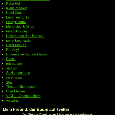
Katja Kulin
Klaus Märkert
Krimi-Couch
Lesen mit Links
LobbyControl
Monarchie & Alltag
netzpolitik.org
Notizen aus der Unterwelt
perlentaucher.de
Peter
Märkert
Pro Asyl
Progressive
Soziale Plattform
Recoil
ruhrbarone
satt.org
Sozialtheoristen
sprengsatz
spw
Theater Oberhausen
Über Medien
VIGLi – Verena Liebers
vorwärts
Mein Freund, der Baum auf Twitter
Der Twitter Feed ist im Moment nicht verfügbar.