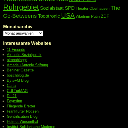
Ruhrgebiet
The
Sozialstaat
SPD
Theater Oberhausen
USA
Go-Betweens
Tocotronic
ZDF
Wladimir Putin
Monatsarchiv
Interessante Websites
11 Freunde
Aktuelle Sozialpolitik
altonabloggt
Amadeu Antonio Stiftung
Berliner Gazette
boschblog.de
ByteFM Blog
Carta
CULTurMAG
DL 21
Feynsinn
Fliegende Bretter
Frankfurter Notizen
Gentrification Blog
Helmut Wiesenthal
Institut Solidarische Moderne