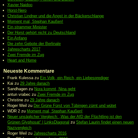
Xavier Naidoo
Horst-Nero
Christian Lindner und die Angst in der Bäckerschlange
Moment mal, Stephan Kaußen!
Ein strammer Minister
Der Horst gehört nicht zu Deutschland
Ein Anfang
Die zehn Gebote der Berlinale
Jahrescharts 2017
Zwei Fremde im Zug
Heart and Home
Neueste Kommentare
Frank Kulessa
zu
Ein Volk, ein Reich, ein Liebesprediger
Kai
zu
29 Jahre danach
Sandhagen
zu
Nora kommt, Nina geht
antun vrabec
zu
Zwei Fremde im Zug
Christine
zu
29 Jahre danach
Roger Weil
zu
Der Grüne Fürst von Tübingen zürnt und wütet
WDR 2
zu
Moment mal, Stephan Kaußen!
Neuer unsäglicher Vergleich: „Was der AfD der Flüchtling ist den
Grünen Glyphosat“ | LinksDiagonal
zu
Stefan Laurin findet einen neuen
Nazivergleich
Roger Weil
zu
Jahrescharts 2016