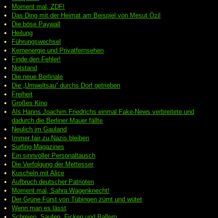
Moment mal, ZDF!
Das Ding mit der Heimat am Beispiel von Mesut Özil
Die böse Paywall
Heilung
Führungswechsel
Kernenergie und Privatfernsehen
Finde den Fehler!
Notstand
Die neue Berlinale
Die „Umweltsau“ durchs Dorf getrieben
Freiheit
Großes Kino
Als Hanns Joachim Friedrichs einmal Fake-News verbreitete und
dadurch die Berliner Mauer fällte
Neulich im Gauland
Immer fair zu Nazis bleiben
Surfing Magazines
Ein sinnvoller Personaltausch
Die Verfolgung der Mettesser
Kuscheln mit Alice
Aufbruch deutscher Patrioten
Moment mal, Sahra Wagenknecht!
Der Grüne Fürst von Tübingen zürnt und wütet
Wenn man es lässt
Schreien, Saufen, Ficken und Ballern