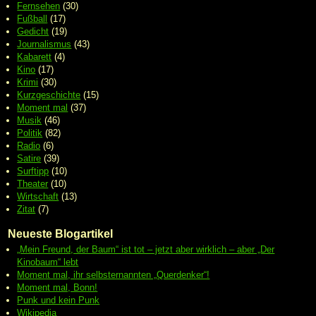
Fernsehen
(30)
Fußball
(17)
Gedicht
(19)
Journalismus
(43)
Kabarett
(4)
Kino
(17)
Krimi
(30)
Kurzgeschichte
(15)
Moment mal
(37)
Musik
(46)
Politik
(82)
Radio
(6)
Satire
(39)
Surftipp
(10)
Theater
(10)
Wirtschaft
(13)
Zitat
(7)
Neueste Blogartikel
„Mein Freund, der Baum“ ist tot – jetzt aber wirklich – aber „Der
Kinobaum“ lebt
Moment mal, ihr selbsternannten „Querdenker“!
Moment mal, Bonn!
Punk und kein Punk
Wikipedia