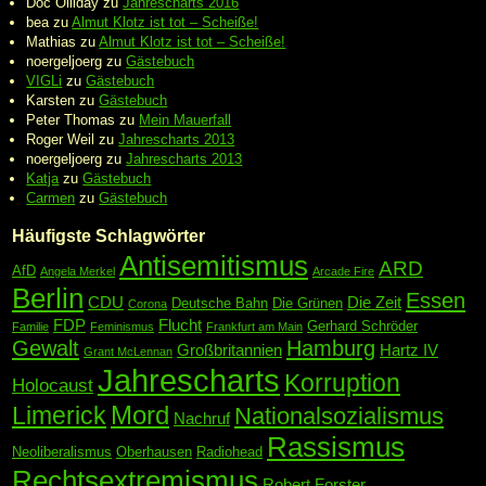
Doc Olliday
zu
Jahrescharts 2016
bea
zu
Almut Klotz ist tot – Scheiße!
Mathias
zu
Almut Klotz ist tot – Scheiße!
noergeljoerg
zu
Gästebuch
VIGLi
zu
Gästebuch
Karsten
zu
Gästebuch
Peter Thomas
zu
Mein Mauerfall
Roger Weil
zu
Jahrescharts 2013
noergeljoerg
zu
Jahrescharts 2013
Katja
zu
Gästebuch
Carmen
zu
Gästebuch
Häufigste Schlagwörter
Antisemitismus
ARD
AfD
Angela Merkel
Arcade Fire
Berlin
Essen
CDU
Die Zeit
Deutsche Bahn
Die Grünen
Corona
FDP
Flucht
Gerhard Schröder
Familie
Feminismus
Frankfurt am Main
Gewalt
Hamburg
Großbritannien
Hartz IV
Grant McLennan
Jahrescharts
Korruption
Holocaust
Mord
Limerick
Nationalsozialismus
Nachruf
Rassismus
Neoliberalismus
Oberhausen
Radiohead
Rechtsextremismus
Robert Forster