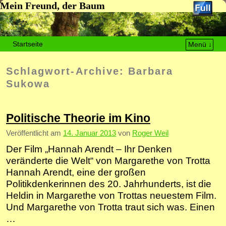
Mein Freund, der Baum
Startseite
Menü ↓
Zum Inhalt wechseln
Zum sekundären Inhalt wechseln
Schlagwort-Archive:
Barbara
Sukowa
Politische Theorie im Kino
Veröffentlicht am
14. Januar 2013
von
Roger Weil
Der Film „Hannah Arendt – Ihr Denken
veränderte die Welt“ von Margarethe von Trotta
Hannah Arendt, eine der großen
Politikdenkerinnen des 20. Jahrhunderts, ist die
Heldin in Margarethe von Trottas neuestem Film.
Und Margarethe von Trotta traut sich was. Einen
…