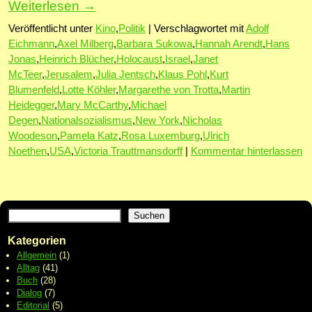
Weiterlesen
→
Veröffentlicht unter
Kino
,
Politik
|
Verschlagwortet mit
Adolf
Eichmann
,
Axel Milberg
,
Barbara Sukowa
,
Hannah Arendt
,
Hans
Jonas
,
Heinrich Blücher
,
Holocaust
,
Israel
,
Janet
McTeer
,
Jerusalem
,
Julia Jentsch
,
Klaus Pohl
,
Kurt
Blumenfeld
,
Lotte Köhler
,
Margarethe von Trotta
,
Martin
Heidegger
,
Mary McCarthy
,
Michael
Degen
,
Nationalsozialismus
,
New York
,
Nicholas
Woodeson
,
Pamela Katz
,
Rosa Luxemburg
,
Ulrich
Noethen
,
USA
,
Victoria Trauttmansdorff
|
Kommentar hinterlassen
Suchen
Kategorien
Allgemein
(1)
Alltag
(41)
Buch
(28)
Dialog
(7)
Editorial
(5)