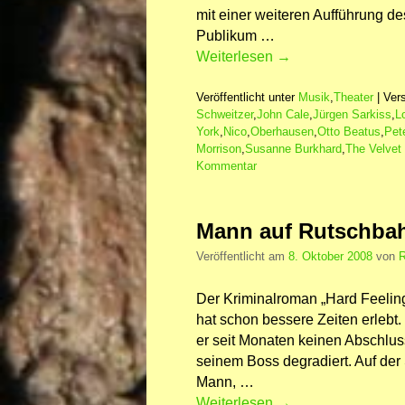
mit einer weiteren Aufführung d
Publikum …
Weiterlesen
→
Veröffentlicht unter
Musik
,
Theater
|
Vers
Schweitzer
,
John Cale
,
Jürgen Sarkiss
,
L
York
,
Nico
,
Oberhausen
,
Otto Beatus
,
Pet
Morrison
,
Susanne Burkhard
,
The Velvet
Kommentar
Mann auf Rutschba
Veröffentlicht am
8. Oktober 2008
von
R
Der Kriminalroman „Hard Feelin
hat schon bessere Zeiten erlebt.
er seit Monaten keinen Abschlus
seinem Boss degradiert. Auf de
Mann, …
Weiterlesen
→