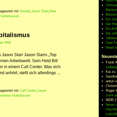
Horst-
Christi
Bäcker
agwortet mit
Gewalt
,
Jason Starr
,
New
Moment
hinterlassen
Ein str
Der Hor
Ein An
Die zeh
pitalismus
Jahres
er Weil
Zwei F
Heart 
 Jason Starr Jason Starrs „Top
Neuest
ernen Arbeitswelt. Sein Held Bill
Frank 
er in einem Call Center. Was sich
Liebesp
Kai
zu
d anhört, stellt sich allerdings …
Sandha
antun 
Christi
Roger 
agwortet mit
Call Center
,
Jason
zürnt u
mentar hinterlassen
WDR 2
Neuer u
Flüchtl
LinksD