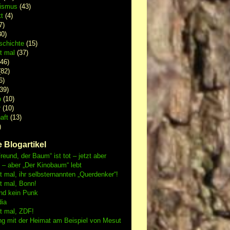
lismus
(43)
t
(4)
7)
0)
schichte
(15)
 mal
(37)
46)
82)
6)
39)
p
(10)
r
(10)
aft
(13)
)
 Blogartikel
reund, der Baum“ ist tot – jetzt aber
h – aber „Der Kinobaum“ lebt
mal, ihr selbsternannten „Querdenker“!
 mal, Bonn!
nd kein Punk
dia
 mal, ZDF!
ng mit der Heimat am Beispiel von Mesut