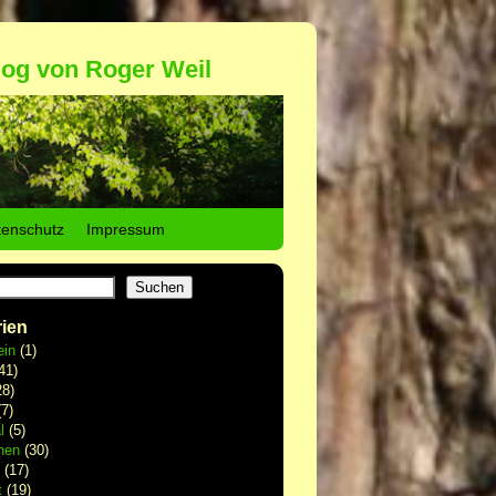
log von Roger Weil
tenschutz
Impressum
Suchen
ien
ein
(1)
41)
8)
7)
l
(5)
hen
(30)
(17)
t
(19)