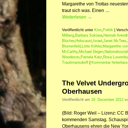
Margarethe von Trottas neuestem
traut sich was. Einen …
Weiterlesen
→
Veröffentlicht unter
Kino
,
Politik
|
Versch
Milberg
,
Barbara Sukowa
,
Hannah Arendt
Blücher
,
Holocaust
,
Israel
,
Janet McTeer
,
Blumenfeld
,
Lotte Köhler
,
Margarethe von
McCarthy
,
Michael Degen
,
Nationalsozia
Woodeson
,
Pamela Katz
,
Rosa Luxembu
Trauttmansdorff
|
Kommentar hinterlas
The Velvet Undergr
Oberhausen
Veröffentlicht am
19. Dezember 2012
v
(Bild: Roger Weil – Lizenz: CC 
kommenden Samstag. Schauspiel
Oberhausens ehren die New Yor