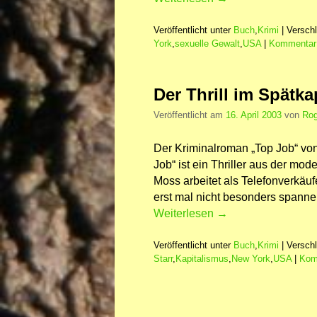
Veröffentlicht unter
Buch
,
Krimi
|
Verschl
York
,
sexuelle Gewalt
,
USA
|
Kommentar 
Der Thrill im Spätka
Veröffentlicht am
16. April 2003
von
Rog
Der Kriminalroman „Top Job“ von
Job“ ist ein Thriller aus der mod
Moss arbeitet als Telefonverkäuf
erst mal nicht besonders spannen
Weiterlesen
→
Veröffentlicht unter
Buch
,
Krimi
|
Verschl
Starr
,
Kapitalismus
,
New York
,
USA
|
Kom