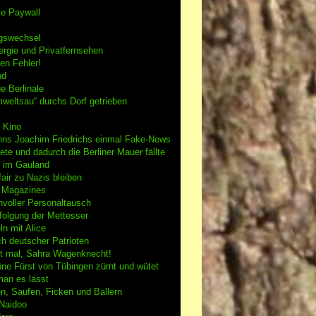
se Paywall
gswechsel
rgie und Privatfernsehen
en Fehler!
nd
e Berlinale
weltsau“ durchs Dorf getrieben
 Kino
nns Joachim Friedrichs einmal Fake-News
tete und dadurch die Berliner Mauer fällte
h im Gauland
air zu Nazis bleiben
g Magazines
nvoller Personaltausch
folgung der Mettesser
n mit Alice
h deutscher Patrioten
 mal, Sahra Wagenknecht!
ne Fürst von Tübingen zürnt und wütet
an es lässt
n, Saufen, Ficken und Ballern
 Naidoo