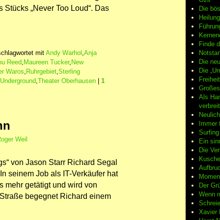
es Stücks „Never Too Loud“. Das
Die bö
Heilung
Führun
Kernene
Finde d
chlagwortet mit
Andy Warhol
,
Anja
Notsta
Die neu
ou Reed
,
Maureen Tucker
,
New
Die „Um
er Waros
,
Ruhrgebiet
,
Sterling
Freiheit
 Underground
,
Theater Oberhausen
|
1
Großes
Als Ha
verbrei
Neulic
hn
Immer f
Surfin
oger Weil
Ein sin
Die Ver
Kuschel
gs“ von Jason Starr Richard Segal
Aufbruc
 In seinem Job als IT-Verkäufer hat
Moment
s mehr getätigt und wird von
Der Grü
Wenn m
r Straße begegnet Richard einem
Schreie
Xavier