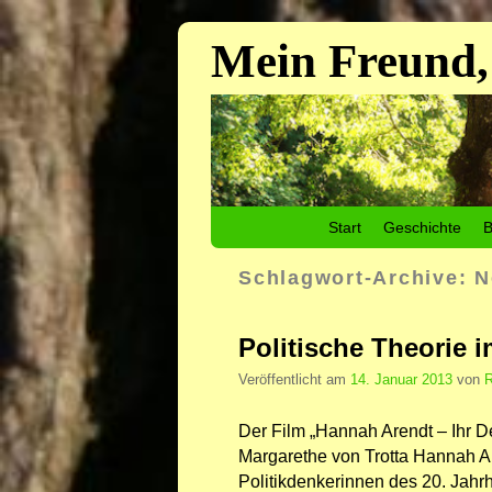
Mein Freund,
Zum Inhalt wechseln
Zum sekundären Inhalt wechseln
Start
Geschichte
B
Schlagwort-Archive:
N
Politische Theorie 
Veröffentlicht am
14. Januar 2013
von
R
Der Film „Hannah Arendt – Ihr D
Margarethe von Trotta Hannah Ar
Politikdenkerinnen des 20. Jahrhu