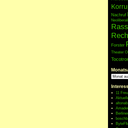
Korru
Nachruf
Neolibera
Rass
Rech
Forster
Theater O
Tocotro
Monats
Interes
11 Fre
Aktuell
altonab
Amadeu
Berline
boschb
ByteFM