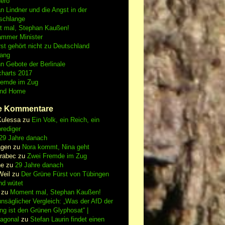
Nero
an Lindner und die Angst in der
schlange
 mal, Stephan Kaußen!
ammer Minister
st gehört nicht zu Deutschland
fang
n Gebote der Berlinale
charts 2017
remde im Zug
and Home
e Kommentare
Kulessa
zu
Ein Volk, ein Reich, ein
rediger
29 Jahre danach
gen
zu
Nora kommt, Nina geht
vrabec
zu
Zwei Fremde im Zug
ne
zu
29 Jahre danach
Weil
zu
Der Grüne Fürst von Tübingen
nd wütet
zu
Moment mal, Stephan Kaußen!
nsäglicher Vergleich: „Was der AfD der
ing ist den Grünen Glyphosat“ |
iagonal
zu
Stefan Laurin findet einen