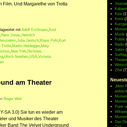
 Film. Und Margarethe von Trotta
Journa
Kabaret
Kino
(1
Krimi
(3
Kurzge
Moment
lagwortet mit
Adolf Eichmann
,
Axel
Musik
(
,
Hans Jonas
,
Heinrich
Politik
(
Jerusalem
,
Julia Jentsch
,
Klaus Pohl
,
Kurt
Radio
(
 Trotta
,
Martin Heidegger
,
Mary
Satire
(
lismus
,
New York
,
Nicholas
Surftip
rg
,
Ulrich Noethen
,
USA
,
Victoria
Theate
sen
Wirtsch
Zitat
(7
Neueste
ound am Theater
„Mein F
wirklic
Moment 
on
Roger Weil
Moment
Punk u
Wikipe
BY-SA 3.0) Sie tun es wieder am
Moment
er und Musiker des Theater
Das Di
ker Band The Velvet Underground
Özil