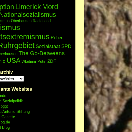
Mord
ption
Limerick
Nationalsozialismus
lismus
Oberhausen
Radiohead
ismus
tsextremismus
Robert
Ruhrgebiet
Sozialstaat
SPD
The Go-Betweens
berhausen
USA
nic
ZDF
Wladimir Putin
archiv
sante Websites
unde
e Sozialpolitik
loggt
 Antonio Stiftung
r Gazette
log.de
 Blog