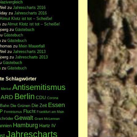
azivergleich
Weil
zu
Jahrescharts 2016
iday
zu
Jahrescharts 2016
Almut Klotz ist tot – Scheiße!
s
zu
Almut Klotz ist tot – Scheiße!
joerg
zu
Gästebuch
zu
Gästebuch
n
zu
Gästebuch
Thomas
zu
Mein Mauerfall
Weil
zu
Jahrescharts 2013
joerg
zu
Jahrescharts 2013
u
Gästebuch
n
zu
Gästebuch
te Schlagwörter
Antisemitismus
 Merkel
Berlin
ARD
CDU
Corona
Essen
Die Zeit
 Bahn
Die Grünen
P
Flucht
Feminismus
Frankfurt am Main
Gewalt
chröder
Grant McLennan
Hamburg
annien
Hartz IV
Jahrescharts
st