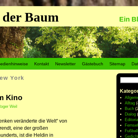
 der Baum
Ein B
edienhinweise
Kontakt
Newsletter
Gästebuch
Sitemap
Da
ew York
Kategor
im Kino
Allgem
Alltag
(
oger Weil
Buch
(2
Dialog
(
Editoria
enken veränderte die Welt“ von
Fernse
endt, eine der großen
Fußball
nderts, ist die Heldin in
Gedich