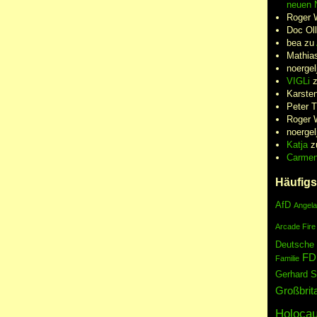
neuen N
Roger 
Doc Oll
bea
zu
Mathia
noergel
VIGLi
Karste
Peter 
Roger 
noergel
Katja
z
Carme
Häufigs
AfD
Angela
Arcade Fire
Deutsche
FD
Familie
Gerhard S
Großbrit
Holocau