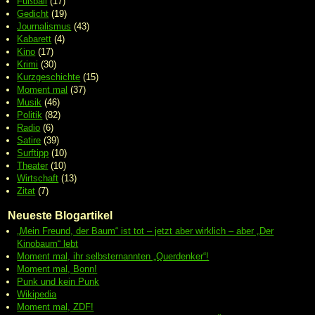
Fußball
(17)
Gedicht
(19)
Journalismus
(43)
Kabarett
(4)
Kino
(17)
Krimi
(30)
Kurzgeschichte
(15)
Moment mal
(37)
Musik
(46)
Politik
(82)
Radio
(6)
Satire
(39)
Surftipp
(10)
Theater
(10)
Wirtschaft
(13)
Zitat
(7)
Neueste Blogartikel
„Mein Freund, der Baum“ ist tot – jetzt aber wirklich – aber „Der
Kinobaum“ lebt
Moment mal, ihr selbsternannten „Querdenker“!
Moment mal, Bonn!
Punk und kein Punk
Wikipedia
Moment mal, ZDF!