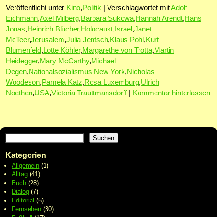
Veröffentlicht unter
Kino
,
Politik
|
Verschlagwortet mit
Adolf
Eichmann
,
Axel Milberg
,
Barbara Sukowa
,
Hannah Arendt
,
Hans
Jonas
,
Heinrich Blücher
,
Holocaust
,
Israel
,
Janet
McTeer
,
Jerusalem
,
Julia Jentsch
,
Klaus Pohl
,
Kurt
Blumenfeld
,
Lotte Köhler
,
Margarethe von Trotta
,
Martin
Heidegger
,
Mary McCarthy
,
Michael
Degen
,
Nationalsozialismus
,
New York
,
Nicholas
Woodeson
,
Pamela Katz
,
Rosa Luxemburg
,
Ulrich
Noethen
,
USA
,
Victoria Trauttmansdorff
|
Kommentar hinterlassen
Suchen
Kategorien
Allgemein
(1)
Alltag
(41)
Buch
(28)
Dialog
(7)
Editorial
(5)
Fernsehen
(30)