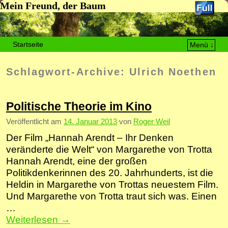
Mein Freund, der Baum
Startseite
Menü ↓
Zum Inhalt wechseln
Zum sekundären Inhalt wechseln
Schlagwort-Archive:
Ulrich Noethen
Politische Theorie im Kino
Veröffentlicht am
14. Januar 2013
von
Roger Weil
Der Film „Hannah Arendt – Ihr Denken
veränderte die Welt“ von Margarethe von Trotta
Hannah Arendt, eine der großen
Politikdenkerinnen des 20. Jahrhunderts, ist die
Heldin in Margarethe von Trottas neuestem Film.
Und Margarethe von Trotta traut sich was. Einen
…
Weiterlesen
→