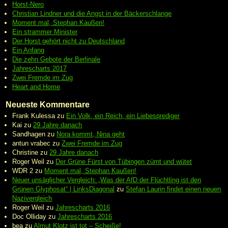
Horst-Nero
Christian Lindner und die Angst in der Bäckerschlange
Moment mal, Stephan Kaußen!
Ein strammer Minister
Der Horst gehört nicht zu Deutschland
Ein Anfang
Die zehn Gebote der Berlinale
Jahrescharts 2017
Zwei Fremde im Zug
Heart and Home
Neueste Kommentare
Frank Kulessa
zu
Ein Volk, ein Reich, ein Liebesprediger
Kai
zu
29 Jahre danach
Sandhagen
zu
Nora kommt, Nina geht
antun vrabec
zu
Zwei Fremde im Zug
Christine
zu
29 Jahre danach
Roger Weil
zu
Der Grüne Fürst von Tübingen zürnt und wütet
WDR 2
zu
Moment mal, Stephan Kaußen!
Neuer unsäglicher Vergleich: „Was der AfD der Flüchtling ist den
Grünen Glyphosat“ | LinksDiagonal
zu
Stefan Laurin findet einen neuen
Nazivergleich
Roger Weil
zu
Jahrescharts 2016
Doc Olliday
zu
Jahrescharts 2016
bea
zu
Almut Klotz ist tot – Scheiße!