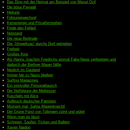
Das Ding mit der Heimat am Beispiel von Mesut Özil
Die böse Paywall
Heilung
Führungswechsel
Kernenergie und Privatfernsehen
Finde den Fehler!
Notstand
Die neue Berlinale
Die „Umweltsau“ durchs Dorf getrieben
Freiheit
Großes Kino
Als Hanns Joachim Friedrichs einmal Fake-News verbreitete und
dadurch die Berliner Mauer fällte
Neulich im Gauland
Immer fair zu Nazis bleiben
Surfing Magazines
Ein sinnvoller Personaltausch
Die Verfolgung der Mettesser
Kuscheln mit Alice
Aufbruch deutscher Patrioten
Moment mal, Sahra Wagenknecht!
Der Grüne Fürst von Tübingen zürnt und wütet
Wenn man es lässt
Schreien, Saufen, Ficken und Ballern
Xavier Naidoo