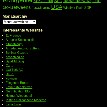
Ruhrgebiet
The
Sozialstaat
SPD
Theater Oberhausen
USA
Go-Betweens
Tocotronic
ZDF
Wladimir Putin
Monatsarchiv
Interessante Websites
11 Freunde
Aktuelle Sozialpolitik
altonabloggt
Amadeu Antonio Stiftung
Berliner Gazette
boschblog.de
ByteFM Blog
Carta
CULTurMAG
DL 21
Feynsinn
Fliegende Bretter
Frankfurter Notizen
Gentrification Blog
Helmut Wiesenthal
Institut Solidarische Moderne
Katja Kulin