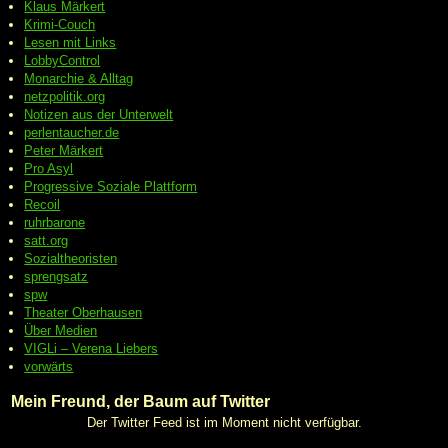
Klaus Märkert
Krimi-Couch
Lesen mit Links
LobbyControl
Monarchie & Alltag
netzpolitik.org
Notizen aus der Unterwelt
perlentaucher.de
Peter
Märkert
Pro Asyl
Progressive
Soziale Plattform
Recoil
ruhrbarone
satt.org
Sozialtheoristen
sprengsatz
spw
Theater Oberhausen
Über Medien
VIGLi – Verena Liebers
vorwärts
Mein Freund, der Baum auf Twitter
Der Twitter Feed ist im Moment nicht verfügbar.