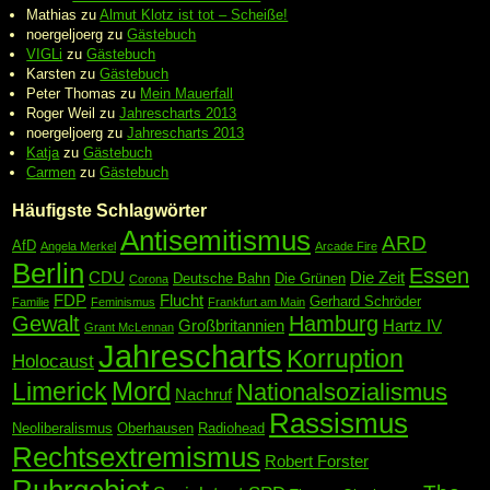
Mathias
zu
Almut Klotz ist tot – Scheiße!
noergeljoerg
zu
Gästebuch
VIGLi
zu
Gästebuch
Karsten
zu
Gästebuch
Peter Thomas
zu
Mein Mauerfall
Roger Weil
zu
Jahrescharts 2013
noergeljoerg
zu
Jahrescharts 2013
Katja
zu
Gästebuch
Carmen
zu
Gästebuch
Häufigste Schlagwörter
Antisemitismus
ARD
AfD
Angela Merkel
Arcade Fire
Berlin
Essen
CDU
Die Zeit
Deutsche Bahn
Die Grünen
Corona
FDP
Flucht
Gerhard Schröder
Familie
Feminismus
Frankfurt am Main
Gewalt
Hamburg
Großbritannien
Hartz IV
Grant McLennan
Jahrescharts
Korruption
Holocaust
Mord
Limerick
Nationalsozialismus
Nachruf
Rassismus
Neoliberalismus
Oberhausen
Radiohead
Rechtsextremismus
Robert Forster