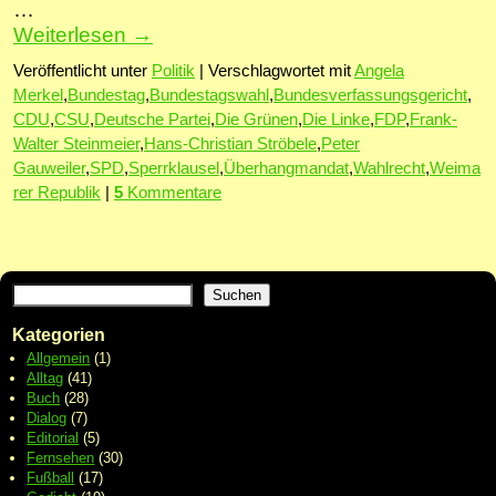
…
Weiterlesen
→
Veröffentlicht unter
Politik
|
Verschlagwortet mit
Angela
Merkel
,
Bundestag
,
Bundestagswahl
,
Bundesverfassungsgericht
,
CDU
,
CSU
,
Deutsche Partei
,
Die Grünen
,
Die Linke
,
FDP
,
Frank-
Walter Steinmeier
,
Hans-Christian Ströbele
,
Peter
Gauweiler
,
SPD
,
Sperrklausel
,
Überhangmandat
,
Wahlrecht
,
Weima
rer Republik
|
5
Kommentare
Suchen
Kategorien
Allgemein
(1)
Alltag
(41)
Buch
(28)
Dialog
(7)
Editorial
(5)
Fernsehen
(30)
Fußball
(17)