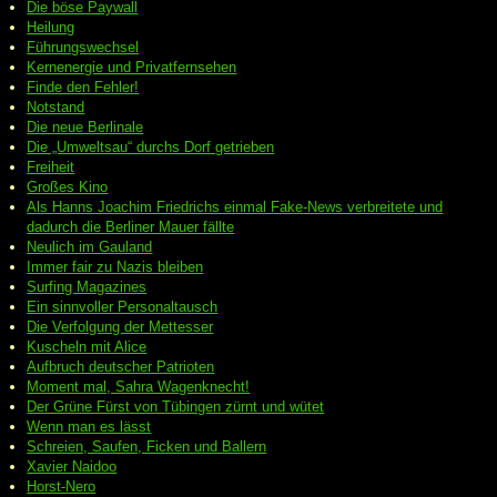
Die böse Paywall
Heilung
Führungswechsel
Kernenergie und Privatfernsehen
Finde den Fehler!
Notstand
Die neue Berlinale
Die „Umweltsau“ durchs Dorf getrieben
Freiheit
Großes Kino
Als Hanns Joachim Friedrichs einmal Fake-News verbreitete und
dadurch die Berliner Mauer fällte
Neulich im Gauland
Immer fair zu Nazis bleiben
Surfing Magazines
Ein sinnvoller Personaltausch
Die Verfolgung der Mettesser
Kuscheln mit Alice
Aufbruch deutscher Patrioten
Moment mal, Sahra Wagenknecht!
Der Grüne Fürst von Tübingen zürnt und wütet
Wenn man es lässt
Schreien, Saufen, Ficken und Ballern
Xavier Naidoo
Horst-Nero