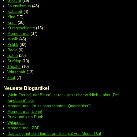
Gedicht
(19)
Journalismus
(43)
Kabarett
(4)
Kino
(17)
Krimi
(30)
Kurzgeschichte
(15)
Moment mal
(37)
Musik
(46)
Politik
(82)
Radio
(6)
Satire
(39)
Surftipp
(10)
Theater
(10)
Wirtschaft
(13)
Zitat
(7)
Neueste Blogartikel
„Mein Freund, der Baum“ ist tot – jetzt aber wirklich – aber „Der
Kinobaum“ lebt
Moment mal, ihr selbsternannten „Querdenker“!
Moment mal, Bonn!
Punk und kein Punk
Wikipedia
Moment mal, ZDF!
Das Ding mit der Heimat am Beispiel von Mesut Özil