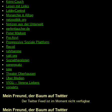
Krimi-Couch
Lesen mit Links
LobbyControl
Monarchie & Alltag
netzpolitik.org
Notizen aus der Unterwelt
perlentaucher.de
Peter
Märkert
Pro Asyl
Progressive
Soziale Plattform
Recoil
ruhrbarone
satt.org
Sozialtheoristen
sprengsatz
spw
Theater Oberhausen
Über Medien
VIGLi – Verena Liebers
vorwärts
Mein Freund, der Baum auf Twitter
Der Twitter Feed ist im Moment nicht verfügbar.
Mein Freund, der Baum auf Twitter