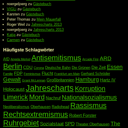
noergeljoerg
zu
Gästebuch
VIGLi
zu
Gästebuch
Karsten
zu
Gästebuch
Peter Thomas
zu
Mein Mauerfall
Roger Weil
zu
Jahrescharts 2013
noergeljoerg
zu
Jahrescharts 2013
Katja
zu
Gästebuch
Carmen
zu
Gästebuch
Häufigste Schlagwörter
Antisemitismus
ARD
AfD
Angela Merkel
Arcade Fire
Berlin
Essen
CDU
Die Zeit
Deutsche Bahn
Die Grünen
Corona
FDP
Flucht
Gerhard Schröder
Familie
Feminismus
Frankfurt am Main
Gewalt
Hamburg
Großbritannien
Hartz IV
Grant McLennan
Jahrescharts
Korruption
Holocaust
Mord
Limerick
Nationalsozialismus
Nachruf
Rassismus
Neoliberalismus
Oberhausen
Radiohead
Rechtsextremismus
Robert Forster
Ruhrgebiet
The
Sozialstaat
SPD
Theater Oberhausen