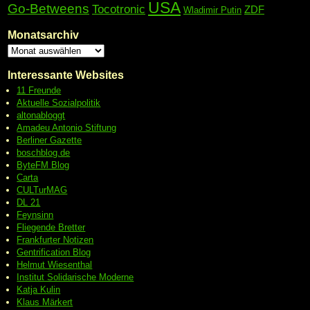
USA
Go-Betweens
Tocotronic
ZDF
Wladimir Putin
Monatsarchiv
Interessante Websites
11 Freunde
Aktuelle Sozialpolitik
altonabloggt
Amadeu Antonio Stiftung
Berliner Gazette
boschblog.de
ByteFM Blog
Carta
CULTurMAG
DL 21
Feynsinn
Fliegende Bretter
Frankfurter Notizen
Gentrification Blog
Helmut Wiesenthal
Institut Solidarische Moderne
Katja Kulin
Klaus Märkert