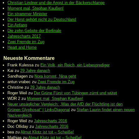
Christian Lindner und die Angst in der Bäckerschlange
Moment mal, Stephan Kaußen!
Ein strammer Minister
Der Horst gehört nicht zu Deutschland
Ein Anfang
Die zehn Gebote der Berlinale
Jahrescharts 2017
Zwei Fremde im Zug
Heart and Home
Neueste Kommentare
Frank Kulessa
zu
Ein Volk, ein Reich, ein Liebesprediger
Kai
zu
29 Jahre danach
Sandhagen
zu
Nora kommt, Nina geht
antun vrabec
zu
Zwei Fremde im Zug
Christine
zu
29 Jahre danach
Roger Weil
zu
Der Grüne Fürst von Tübingen zürnt und wütet
WDR 2
zu
Moment mal, Stephan Kaußen!
Neuer unsäglicher Vergleich: „Was der AfD der Flüchtling ist den
Grünen Glyphosat“ | LinksDiagonal
zu
Stefan Laurin findet einen neuen
Nazivergleich
Roger Weil
zu
Jahrescharts 2016
Doc Olliday
zu
Jahrescharts 2016
bea
zu
Almut Klotz ist tot – Scheiße!
Mathias
zu
Almut Klotz ist tot – Scheiße!