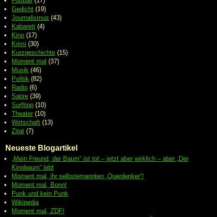
Fußball
(17)
Gedicht
(19)
Journalismus
(43)
Kabarett
(4)
Kino
(17)
Krimi
(30)
Kurzgeschichte
(15)
Moment mal
(37)
Musik
(46)
Politik
(82)
Radio
(6)
Satire
(39)
Surftipp
(10)
Theater
(10)
Wirtschaft
(13)
Zitat
(7)
Neueste Blogartikel
„Mein Freund, der Baum“ ist tot – jetzt aber wirklich – aber „Der
Kinobaum“ lebt
Moment mal, ihr selbsternannten „Querdenker“!
Moment mal, Bonn!
Punk und kein Punk
Wikipedia
Moment mal, ZDF!