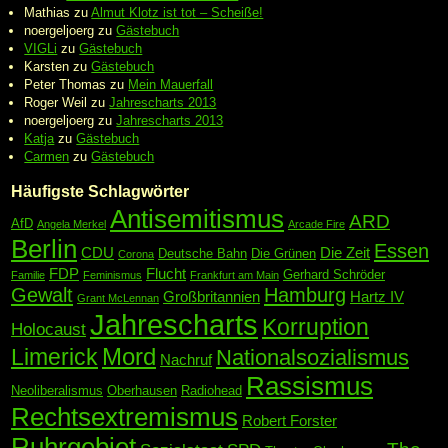
Mathias
zu
Almut Klotz ist tot – Scheiße!
noergeljoerg
zu
Gästebuch
VIGLi
zu
Gästebuch
Karsten
zu
Gästebuch
Peter Thomas
zu
Mein Mauerfall
Roger Weil
zu
Jahrescharts 2013
noergeljoerg
zu
Jahrescharts 2013
Katja
zu
Gästebuch
Carmen
zu
Gästebuch
Häufigste Schlagwörter
Antisemitismus
ARD
AfD
Angela Merkel
Arcade Fire
Berlin
Essen
CDU
Die Zeit
Deutsche Bahn
Die Grünen
Corona
FDP
Flucht
Gerhard Schröder
Familie
Feminismus
Frankfurt am Main
Gewalt
Hamburg
Großbritannien
Hartz IV
Grant McLennan
Jahrescharts
Korruption
Holocaust
Mord
Limerick
Nationalsozialismus
Nachruf
Rassismus
Neoliberalismus
Oberhausen
Radiohead
Rechtsextremismus
Robert Forster
Ruhrgebiet