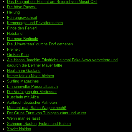
Das Ding mit der Heimat am Beispiel von Mesut Özil
Die böse Paywall
Heilung
Führungswechsel
Kernenergie und Privatfernsehen
Finde den Fehler!
Notstand
Die neue Berlinale
Die „Umweltsau“ durchs Dorf getrieben
Freiheit
Großes Kino
Als Hanns Joachim Friedrichs einmal Fake-News verbreitete und
dadurch die Berliner Mauer fällte
Neulich im Gauland
Immer fair zu Nazis bleiben
Surfing Magazines
Ein sinnvoller Personaltausch
Die Verfolgung der Mettesser
Kuscheln mit Alice
Aufbruch deutscher Patrioten
Moment mal, Sahra Wagenknecht!
Der Grüne Fürst von Tübingen zürnt und wütet
Wenn man es lässt
Schreien, Saufen, Ficken und Ballern
Xavier Naidoo