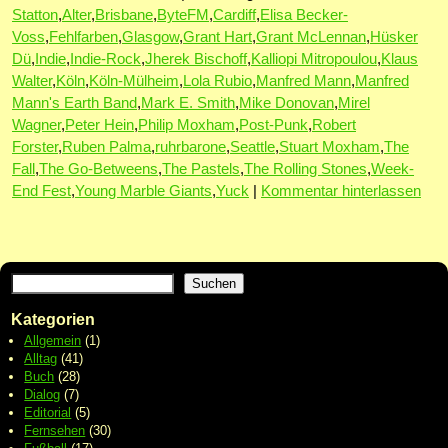
Statton
,
Alter
,
Brisbane
,
ByteFM
,
Cardiff
,
Elisa Becker-
Voss
,
Fehlfarben
,
Glasgow
,
Grant Hart
,
Grant McLennan
,
Hüsker
Dü
,
Indie
,
Indie-Rock
,
Jherek Bischoff
,
Kalliopi Mitropoulou
,
Klaus
Walter
,
Köln
,
Köln-Mülheim
,
Lola Rubio
,
Manfred Mann
,
Manfred
Mann's Earth Band
,
Mark E. Smith
,
Mike Donovan
,
Mirel
Wagner
,
Peter Hein
,
Philip Moxham
,
Post-Punk
,
Robert
Forster
,
Ruben Palma
,
ruhrbarone
,
Seattle
,
Stuart Moxham
,
The
Fall
,
The Go-Betweens
,
The Pastels
,
The Rolling Stones
,
Week-
End Fest
,
Young Marble Giants
,
Yuck
|
Kommentar hinterlassen
Suchen
Kategorien
Allgemein
(1)
Alltag
(41)
Buch
(28)
Dialog
(7)
Editorial
(5)
Fernsehen
(30)