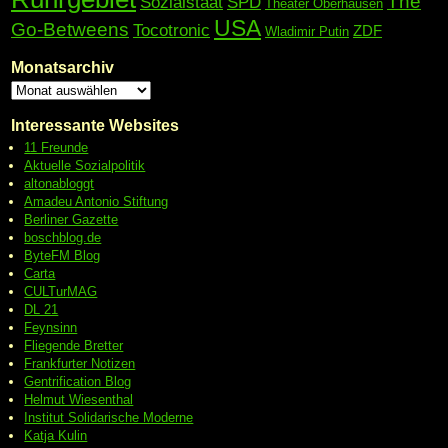
The
Sozialstaat
SPD
Theater Oberhausen
USA
Go-Betweens
Tocotronic
ZDF
Wladimir Putin
Monatsarchiv
Interessante Websites
11 Freunde
Aktuelle Sozialpolitik
altonabloggt
Amadeu Antonio Stiftung
Berliner Gazette
boschblog.de
ByteFM Blog
Carta
CULTurMAG
DL 21
Feynsinn
Fliegende Bretter
Frankfurter Notizen
Gentrification Blog
Helmut Wiesenthal
Institut Solidarische Moderne
Katja Kulin