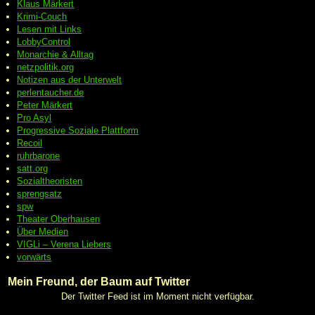
Klaus Märkert
Krimi-Couch
Lesen mit Links
LobbyControl
Monarchie & Alltag
netzpolitik.org
Notizen aus der Unterwelt
perlentaucher.de
Peter
Märkert
Pro Asyl
Progressive
Soziale Plattform
Recoil
ruhrbarone
satt.org
Sozialtheoristen
sprengsatz
spw
Theater Oberhausen
Über Medien
VIGLi – Verena Liebers
vorwärts
Mein Freund, der Baum auf Twitter
Der Twitter Feed ist im Moment nicht verfügbar.