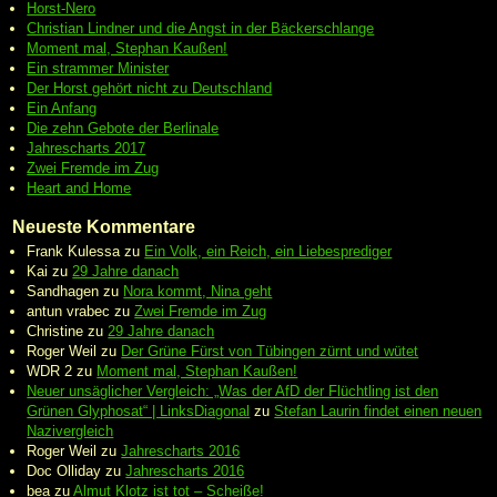
Horst-Nero
Christian Lindner und die Angst in der Bäckerschlange
Moment mal, Stephan Kaußen!
Ein strammer Minister
Der Horst gehört nicht zu Deutschland
Ein Anfang
Die zehn Gebote der Berlinale
Jahrescharts 2017
Zwei Fremde im Zug
Heart and Home
Neueste Kommentare
Frank Kulessa
zu
Ein Volk, ein Reich, ein Liebesprediger
Kai
zu
29 Jahre danach
Sandhagen
zu
Nora kommt, Nina geht
antun vrabec
zu
Zwei Fremde im Zug
Christine
zu
29 Jahre danach
Roger Weil
zu
Der Grüne Fürst von Tübingen zürnt und wütet
WDR 2
zu
Moment mal, Stephan Kaußen!
Neuer unsäglicher Vergleich: „Was der AfD der Flüchtling ist den
Grünen Glyphosat“ | LinksDiagonal
zu
Stefan Laurin findet einen neuen
Nazivergleich
Roger Weil
zu
Jahrescharts 2016
Doc Olliday
zu
Jahrescharts 2016
bea
zu
Almut Klotz ist tot – Scheiße!