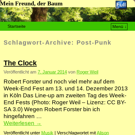
Mein Freund, der Baum
Startseite
Menü ↓
Zum Inhalt wechseln
Zum sekundären Inhalt wechseln
Schlagwort-Archive:
Post-Punk
The Clock
Veröffentlicht am
7. Januar 2014
von
Roger Weil
Robert Forster und noch viel mehr auf dem
Week-End Fest am 13. und 14. Dezember 2013
in Köln Das Line-up am zweiten Tag des Week-
End Fests (Photo: Roger Weil – Lizenz: CC BY-
SA 3.0) Wegen Robert Forster bin ich
hingefahren …
Weiterlesen
→
Veröffentlicht unter
Musik
|
Verschlagwortet mit
Alison