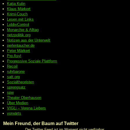
Katja Kulin
Klaus Märkert
Krimi-Couch
Lesen mit Links
LobbyControl
Monarchie & Alltag
netzpolitik.org
Notizen aus der Unterwelt
perlentaucher.de
Peter
Märkert
Pro Asyl
Progressive
Soziale Plattform
Recoil
ruhrbarone
satt.org
Sozialtheoristen
sprengsatz
spw
Theater Oberhausen
Über Medien
VIGLi – Verena Liebers
vorwärts
Mein Freund, der Baum auf Twitter
Der Twitter Feed ist im Moment nicht verfügbar.