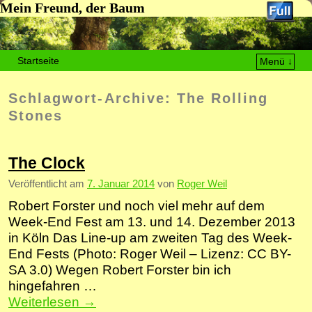
Mein Freund, der Baum
Startseite
Menü ↓
Zum Inhalt wechseln
Zum sekundären Inhalt wechseln
Schlagwort-Archive:
The Rolling
Stones
The Clock
Veröffentlicht am
7. Januar 2014
von
Roger Weil
Robert Forster und noch viel mehr auf dem
Week-End Fest am 13. und 14. Dezember 2013
in Köln Das Line-up am zweiten Tag des Week-
End Fests (Photo: Roger Weil – Lizenz: CC BY-
SA 3.0) Wegen Robert Forster bin ich
hingefahren …
Weiterlesen
→