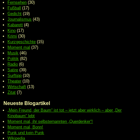
Fernsehen
(30)
Fußball
(17)
Gedicht
(19)
Journalismus
(43)
Kabarett
(4)
Kino
(17)
Krimi
(30)
Kurzgeschichte
(15)
Moment mal
(37)
Musik
(46)
Politik
(82)
Radio
(6)
Satire
(39)
Surftipp
(10)
Theater
(10)
Wirtschaft
(13)
Zitat
(7)
Neueste Blogartikel
„Mein Freund, der Baum“ ist tot – jetzt aber wirklich – aber „Der
Kinobaum“ lebt
Moment mal, ihr selbsternannten „Querdenker“!
Moment mal, Bonn!
Punk und kein Punk
Wikipedia