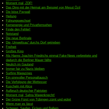
Moment mal, ZDF!
Das Ding mit der Heimat am Beispiel von Mesut Özil
Die böse Paywall
Heilung
Führungswechsel
Kernenergie und Privatfernsehen
Finde den Fehler!
Notstand
Die neue Berlinale
Die „Umweltsau“ durchs Dorf getrieben
Freiheit
Großes Kino
Als Hanns Joachim Friedrichs einmal Fake-News verbreitete und
dadurch die Berliner Mauer fällte
Neulich im Gauland
Immer fair zu Nazis bleiben
Surfing Magazines
Ein sinnvoller Personaltausch
Die Verfolgung der Mettesser
Kuscheln mit Alice
Aufbruch deutscher Patrioten
Moment mal, Sahra Wagenknecht!
Der Grüne Fürst von Tübingen zürnt und wütet
Wenn man es lässt
Schreien, Saufen, Ficken und Ballern