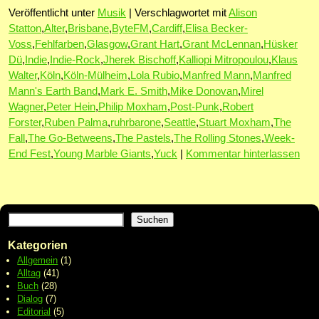
Veröffentlicht unter
Musik
|
Verschlagwortet mit
Alison
Statton
,
Alter
,
Brisbane
,
ByteFM
,
Cardiff
,
Elisa Becker-
Voss
,
Fehlfarben
,
Glasgow
,
Grant Hart
,
Grant McLennan
,
Hüsker
Dü
,
Indie
,
Indie-Rock
,
Jherek Bischoff
,
Kalliopi Mitropoulou
,
Klaus
Walter
,
Köln
,
Köln-Mülheim
,
Lola Rubio
,
Manfred Mann
,
Manfred
Mann's Earth Band
,
Mark E. Smith
,
Mike Donovan
,
Mirel
Wagner
,
Peter Hein
,
Philip Moxham
,
Post-Punk
,
Robert
Forster
,
Ruben Palma
,
ruhrbarone
,
Seattle
,
Stuart Moxham
,
The
Fall
,
The Go-Betweens
,
The Pastels
,
The Rolling Stones
,
Week-
End Fest
,
Young Marble Giants
,
Yuck
|
Kommentar hinterlassen
Suchen
Kategorien
Allgemein
(1)
Alltag
(41)
Buch
(28)
Dialog
(7)
Editorial
(5)