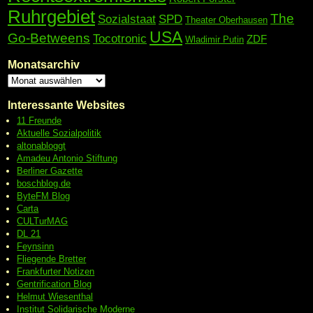
Ruhrgebiet
The
Sozialstaat
SPD
Theater Oberhausen
USA
Go-Betweens
Tocotronic
ZDF
Wladimir Putin
Monatsarchiv
Interessante Websites
11 Freunde
Aktuelle Sozialpolitik
altonabloggt
Amadeu Antonio Stiftung
Berliner Gazette
boschblog.de
ByteFM Blog
Carta
CULTurMAG
DL 21
Feynsinn
Fliegende Bretter
Frankfurter Notizen
Gentrification Blog
Helmut Wiesenthal
Institut Solidarische Moderne