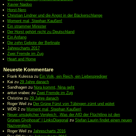
Xavier Naidoo
Horst-Nero
Christian Lindner und die Angst in der Bäckerschlange
Moment mal, Stephan Kaußen!
Ein strammer Minister
Der Horst gehört nicht zu Deutschland
Ein Anfang
Die zehn Gebote der Berlinale
Jahrescharts 2017
Zwei Fremde im Zug
Heart and Home
Neueste Kommentare
Frank Kulessa
zu
Ein Volk, ein Reich, ein Liebesprediger
Kai
zu
29 Jahre danach
Sandhagen
zu
Nora kommt, Nina geht
antun vrabec
zu
Zwei Fremde im Zug
Christine
zu
29 Jahre danach
Roger Weil
zu
Der Grüne Fürst von Tübingen zürnt und wütet
WDR 2
zu
Moment mal, Stephan Kaußen!
Neuer unsäglicher Vergleich: „Was der AfD der Flüchtling ist den
Grünen Glyphosat“ | LinksDiagonal
zu
Stefan Laurin findet einen neuen
Nazivergleich
Roger Weil
zu
Jahrescharts 2016