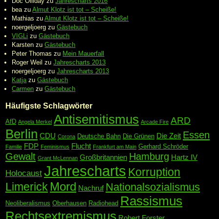
Doc Olliday
zu
Jahrescharts 2016
bea
zu
Almut Klotz ist tot – Scheiße!
Mathias
zu
Almut Klotz ist tot – Scheiße!
noergeljoerg
zu
Gästebuch
VIGLi
zu
Gästebuch
Karsten
zu
Gästebuch
Peter Thomas
zu
Mein Mauerfall
Roger Weil
zu
Jahrescharts 2013
noergeljoerg
zu
Jahrescharts 2013
Katja
zu
Gästebuch
Carmen
zu
Gästebuch
Häufigste Schlagwörter
Antisemitismus
ARD
AfD
Angela Merkel
Arcade Fire
Berlin
Essen
CDU
Die Zeit
Deutsche Bahn
Die Grünen
Corona
FDP
Flucht
Gerhard Schröder
Familie
Feminismus
Frankfurt am Main
Gewalt
Hamburg
Großbritannien
Hartz IV
Grant McLennan
Jahrescharts
Korruption
Holocaust
Mord
Limerick
Nationalsozialismus
Nachruf
Rassismus
Neoliberalismus
Oberhausen
Radiohead
Rechtsextremismus
Robert Forster