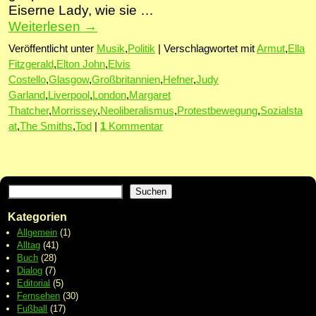
Eiserne Lady, wie sie …
Weiterlesen
→
Veröffentlicht unter
Musik
,
Politik
|
Verschlagwortet mit
Armut
,
Ella
Fitzgerald
,
Elton John
,
Elvis
Costello
,
Glasgow
,
Großbritannien
,
Hefner
,
Judy
Garland
,
Liverpool
,
London
,
Margaret
Thatcher
,
Morrissey
,
Neoliberalismus
,
Protestbewegung
,
Sozialsta
at
,
The Smiths
,
Tod
|
1
Kommentar
Suchen
Kategorien
Allgemein
(1)
Alltag
(41)
Buch
(28)
Dialog
(7)
Editorial
(5)
Fernsehen
(30)
Fußball
(17)