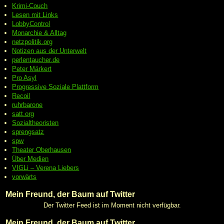
Krimi-Couch
Lesen mit Links
LobbyControl
Monarchie & Alltag
netzpolitik.org
Notizen aus der Unterwelt
perlentaucher.de
Peter
Märkert
Pro Asyl
Progressive
Soziale Plattform
Recoil
ruhrbarone
satt.org
Sozialtheoristen
sprengsatz
spw
Theater Oberhausen
Über Medien
VIGLi – Verena Liebers
vorwärts
Mein Freund, der Baum auf Twitter
Der Twitter Feed ist im Moment nicht verfügbar.
Mein Freund, der Baum auf Twitter