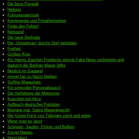
Die böse Paywall
Heilung
Führungswechsel
Kernenergie und Privatfernsehen
Finde den Fehler!
Notstand
Die neue Berlinale
Die „Umweltsau“ durchs Dorf getrieben
Freiheit
Großes Kino
Als Hanns Joachim Friedrichs einmal Fake-News verbreitete und
dadurch die Berliner Mauer fällte
Neulich im Gauland
Immer fair zu Nazis bleiben
Surfing Magazines
Ein sinnvoller Personaltausch
Die Verfolgung der Mettesser
Kuscheln mit Alice
Aufbruch deutscher Patrioten
Moment mal, Sahra Wagenknecht!
Der Grüne Fürst von Tübingen zürnt und wütet
Wenn man es lässt
Schreien, Saufen, Ficken und Ballern
Xavier Naidoo
Horst-Nero