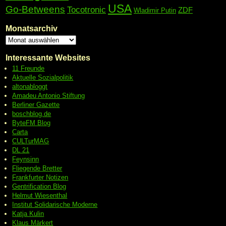
USA
Go-Betweens
Tocotronic
ZDF
Wladimir Putin
Monatsarchiv
Interessante Websites
11 Freunde
Aktuelle Sozialpolitik
altonabloggt
Amadeu Antonio Stiftung
Berliner Gazette
boschblog.de
ByteFM Blog
Carta
CULTurMAG
DL 21
Feynsinn
Fliegende Bretter
Frankfurter Notizen
Gentrification Blog
Helmut Wiesenthal
Institut Solidarische Moderne
Katja Kulin
Klaus Märkert