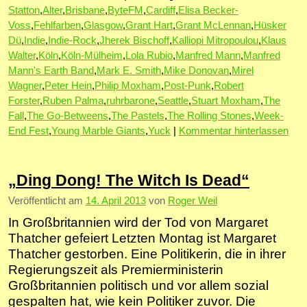
Statton
,
Alter
,
Brisbane
,
ByteFM
,
Cardiff
,
Elisa Becker-
Voss
,
Fehlfarben
,
Glasgow
,
Grant Hart
,
Grant McLennan
,
Hüsker
Dü
,
Indie
,
Indie-Rock
,
Jherek Bischoff
,
Kalliopi Mitropoulou
,
Klaus
Walter
,
Köln
,
Köln-Mülheim
,
Lola Rubio
,
Manfred Mann
,
Manfred
Mann's Earth Band
,
Mark E. Smith
,
Mike Donovan
,
Mirel
Wagner
,
Peter Hein
,
Philip Moxham
,
Post-Punk
,
Robert
Forster
,
Ruben Palma
,
ruhrbarone
,
Seattle
,
Stuart Moxham
,
The
Fall
,
The Go-Betweens
,
The Pastels
,
The Rolling Stones
,
Week-
End Fest
,
Young Marble Giants
,
Yuck
|
Kommentar hinterlassen
„Ding Dong! The Witch Is Dead“
Veröffentlicht am
14. April 2013
von
Roger Weil
In Großbritannien wird der Tod von Margaret
Thatcher gefeiert Letzten Montag ist Margaret
Thatcher gestorben. Eine Politikerin, die in ihrer
Regierungszeit als Premierministerin
Großbritannien politisch und vor allem sozial
gespalten hat, wie kein Politiker zuvor. Die