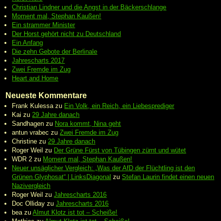
Christian Lindner und die Angst in der Bäckerschlange
Moment mal, Stephan Kaußen!
Ein strammer Minister
Der Horst gehört nicht zu Deutschland
Ein Anfang
Die zehn Gebote der Berlinale
Jahrescharts 2017
Zwei Fremde im Zug
Heart and Home
Neueste Kommentare
Frank Kulessa
zu
Ein Volk, ein Reich, ein Liebesprediger
Kai
zu
29 Jahre danach
Sandhagen
zu
Nora kommt, Nina geht
antun vrabec
zu
Zwei Fremde im Zug
Christine
zu
29 Jahre danach
Roger Weil
zu
Der Grüne Fürst von Tübingen zürnt und wütet
WDR 2
zu
Moment mal, Stephan Kaußen!
Neuer unsäglicher Vergleich: „Was der AfD der Flüchtling ist den
Grünen Glyphosat“ | LinksDiagonal
zu
Stefan Laurin findet einen neuen
Nazivergleich
Roger Weil
zu
Jahrescharts 2016
Doc Olliday
zu
Jahrescharts 2016
bea
zu
Almut Klotz ist tot – Scheiße!