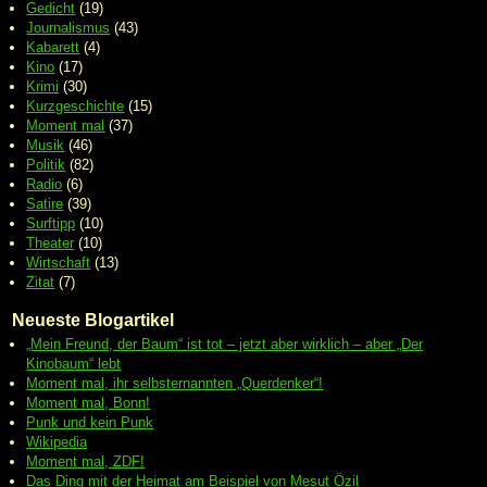
Gedicht
(19)
Journalismus
(43)
Kabarett
(4)
Kino
(17)
Krimi
(30)
Kurzgeschichte
(15)
Moment mal
(37)
Musik
(46)
Politik
(82)
Radio
(6)
Satire
(39)
Surftipp
(10)
Theater
(10)
Wirtschaft
(13)
Zitat
(7)
Neueste Blogartikel
„Mein Freund, der Baum“ ist tot – jetzt aber wirklich – aber „Der
Kinobaum“ lebt
Moment mal, ihr selbsternannten „Querdenker“!
Moment mal, Bonn!
Punk und kein Punk
Wikipedia
Moment mal, ZDF!
Das Ding mit der Heimat am Beispiel von Mesut Özil