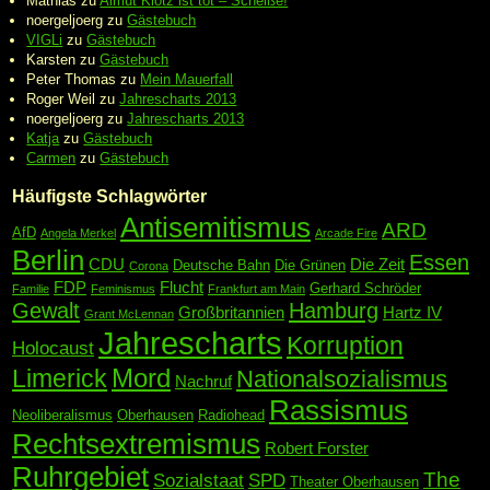
Mathias
zu
Almut Klotz ist tot – Scheiße!
noergeljoerg
zu
Gästebuch
VIGLi
zu
Gästebuch
Karsten
zu
Gästebuch
Peter Thomas
zu
Mein Mauerfall
Roger Weil
zu
Jahrescharts 2013
noergeljoerg
zu
Jahrescharts 2013
Katja
zu
Gästebuch
Carmen
zu
Gästebuch
Häufigste Schlagwörter
Antisemitismus
ARD
AfD
Angela Merkel
Arcade Fire
Berlin
Essen
CDU
Die Zeit
Deutsche Bahn
Die Grünen
Corona
FDP
Flucht
Gerhard Schröder
Familie
Feminismus
Frankfurt am Main
Gewalt
Hamburg
Großbritannien
Hartz IV
Grant McLennan
Jahrescharts
Korruption
Holocaust
Mord
Limerick
Nationalsozialismus
Nachruf
Rassismus
Neoliberalismus
Oberhausen
Radiohead
Rechtsextremismus
Robert Forster
Ruhrgebiet
The
Sozialstaat
SPD
Theater Oberhausen