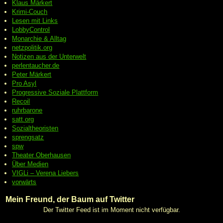
Klaus Märkert
Krimi-Couch
Lesen mit Links
LobbyControl
Monarchie & Alltag
netzpolitik.org
Notizen aus der Unterwelt
perlentaucher.de
Peter
Märkert
Pro Asyl
Progressive
Soziale Plattform
Recoil
ruhrbarone
satt.org
Sozialtheoristen
sprengsatz
spw
Theater Oberhausen
Über Medien
VIGLi – Verena Liebers
vorwärts
Mein Freund, der Baum auf Twitter
Der Twitter Feed ist im Moment nicht verfügbar.