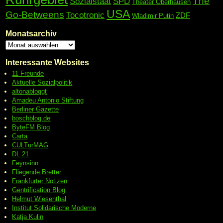
The
Sozialstaat
SPD
Theater Oberhausen
USA
Go-Betweens
Tocotronic
ZDF
Wladimir Putin
Monatsarchiv
Interessante Websites
11 Freunde
Aktuelle Sozialpolitik
altonabloggt
Amadeu Antonio Stiftung
Berliner Gazette
boschblog.de
ByteFM Blog
Carta
CULTurMAG
DL 21
Feynsinn
Fliegende Bretter
Frankfurter Notizen
Gentrification Blog
Helmut Wiesenthal
Institut Solidarische Moderne
Katja Kulin