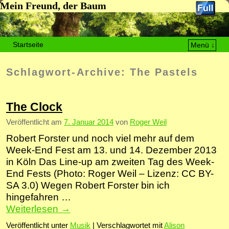
Mein Freund, der Baum
Startseite
Menü ↓
Zum Inhalt wechseln
Zum sekundären Inhalt wechseln
Schlagwort-Archive:
The Pastels
The Clock
Veröffentlicht am
7. Januar 2014
von
Roger Weil
Robert Forster und noch viel mehr auf dem
Week-End Fest am 13. und 14. Dezember 2013
in Köln Das Line-up am zweiten Tag des Week-
End Fests (Photo: Roger Weil – Lizenz: CC BY-
SA 3.0) Wegen Robert Forster bin ich
hingefahren …
Weiterlesen
→
Veröffentlicht unter
Musik
|
Verschlagwortet mit
Alison