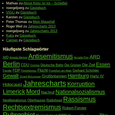
Mathias
zu
Almut Klotz ist tot – Scheiße!
noergeljoerg
zu
Gästebuch
VIGLi
zu
Gästebuch
Karsten
zu
Gästebuch
Peter Thomas
zu
Mein Mauerfall
Roger Weil
zu
Jahrescharts 2013
noergeljoerg
zu
Jahrescharts 2013
Katja
zu
Gästebuch
Carmen
zu
Gästebuch
Häufigste Schlagwörter
Antisemitismus
ARD
AfD
Angela Merkel
Arcade Fire
Berlin
Essen
CDU
Die Zeit
Deutsche Bahn
Die Grünen
Corona
FDP
Flucht
Gerhard Schröder
Familie
Feminismus
Frankfurt am Main
Gewalt
Hamburg
Großbritannien
Hartz IV
Grant McLennan
Jahrescharts
Korruption
Holocaust
Mord
Limerick
Nationalsozialismus
Nachruf
Rassismus
Neoliberalismus
Oberhausen
Radiohead
Rechtsextremismus
Robert Forster
Ruhrgebiet