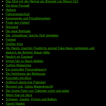
Das Ding mit der Heimat am Beispiel von Mesut Özil
Die böse Paywall
Heilung
Führungswechsel
Kernenergie und Privatfernsehen
Finde den Fehler!
Notstand
Die neue Berlinale
Die „Umweltsau“ durchs Dorf getrieben
Freiheit
Großes Kino
Als Hanns Joachim Friedrichs einmal Fake-News verbreitete und
dadurch die Berliner Mauer fällte
Neulich im Gauland
Immer fair zu Nazis bleiben
Surfing Magazines
Ein sinnvoller Personaltausch
Die Verfolgung der Mettesser
Kuscheln mit Alice
Aufbruch deutscher Patrioten
Moment mal, Sahra Wagenknecht!
Der Grüne Fürst von Tübingen zürnt und wütet
Wenn man es lässt
Schreien, Saufen, Ficken und Ballern
Xavier Naidoo