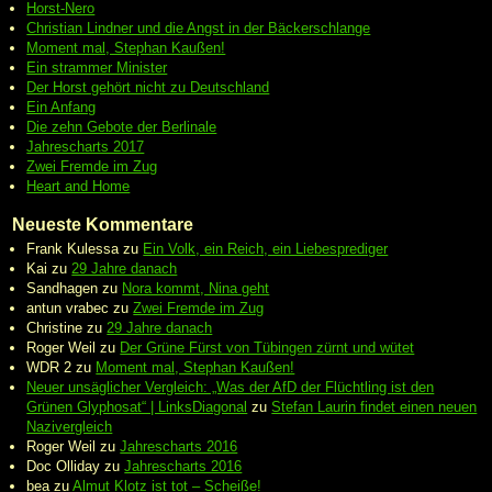
Horst-Nero
Christian Lindner und die Angst in der Bäckerschlange
Moment mal, Stephan Kaußen!
Ein strammer Minister
Der Horst gehört nicht zu Deutschland
Ein Anfang
Die zehn Gebote der Berlinale
Jahrescharts 2017
Zwei Fremde im Zug
Heart and Home
Neueste Kommentare
Frank Kulessa
zu
Ein Volk, ein Reich, ein Liebesprediger
Kai
zu
29 Jahre danach
Sandhagen
zu
Nora kommt, Nina geht
antun vrabec
zu
Zwei Fremde im Zug
Christine
zu
29 Jahre danach
Roger Weil
zu
Der Grüne Fürst von Tübingen zürnt und wütet
WDR 2
zu
Moment mal, Stephan Kaußen!
Neuer unsäglicher Vergleich: „Was der AfD der Flüchtling ist den
Grünen Glyphosat“ | LinksDiagonal
zu
Stefan Laurin findet einen neuen
Nazivergleich
Roger Weil
zu
Jahrescharts 2016
Doc Olliday
zu
Jahrescharts 2016
bea
zu
Almut Klotz ist tot – Scheiße!