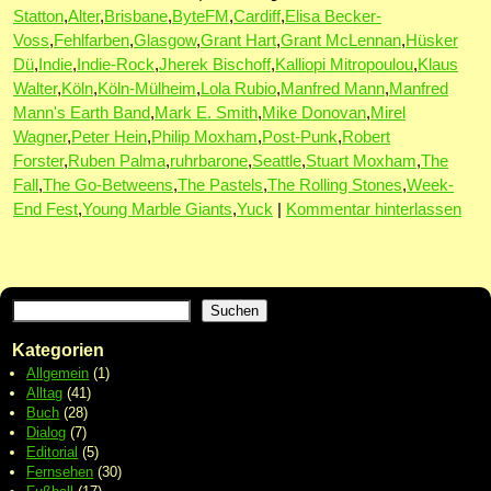
Statton
,
Alter
,
Brisbane
,
ByteFM
,
Cardiff
,
Elisa Becker-
Voss
,
Fehlfarben
,
Glasgow
,
Grant Hart
,
Grant McLennan
,
Hüsker
Dü
,
Indie
,
Indie-Rock
,
Jherek Bischoff
,
Kalliopi Mitropoulou
,
Klaus
Walter
,
Köln
,
Köln-Mülheim
,
Lola Rubio
,
Manfred Mann
,
Manfred
Mann's Earth Band
,
Mark E. Smith
,
Mike Donovan
,
Mirel
Wagner
,
Peter Hein
,
Philip Moxham
,
Post-Punk
,
Robert
Forster
,
Ruben Palma
,
ruhrbarone
,
Seattle
,
Stuart Moxham
,
The
Fall
,
The Go-Betweens
,
The Pastels
,
The Rolling Stones
,
Week-
End Fest
,
Young Marble Giants
,
Yuck
|
Kommentar hinterlassen
Suchen
Kategorien
Allgemein
(1)
Alltag
(41)
Buch
(28)
Dialog
(7)
Editorial
(5)
Fernsehen
(30)