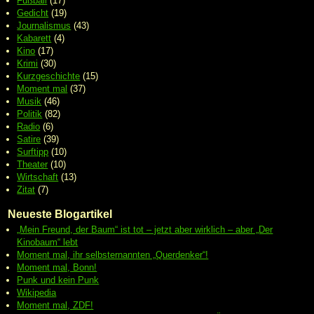
Fußball
(17)
Gedicht
(19)
Journalismus
(43)
Kabarett
(4)
Kino
(17)
Krimi
(30)
Kurzgeschichte
(15)
Moment mal
(37)
Musik
(46)
Politik
(82)
Radio
(6)
Satire
(39)
Surftipp
(10)
Theater
(10)
Wirtschaft
(13)
Zitat
(7)
Neueste Blogartikel
„Mein Freund, der Baum“ ist tot – jetzt aber wirklich – aber „Der
Kinobaum“ lebt
Moment mal, ihr selbsternannten „Querdenker“!
Moment mal, Bonn!
Punk und kein Punk
Wikipedia
Moment mal, ZDF!