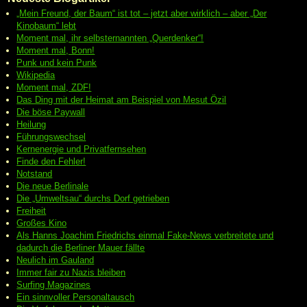
„Mein Freund, der Baum“ ist tot – jetzt aber wirklich – aber „Der
Kinobaum“ lebt
Moment mal, ihr selbsternannten „Querdenker“!
Moment mal, Bonn!
Punk und kein Punk
Wikipedia
Moment mal, ZDF!
Das Ding mit der Heimat am Beispiel von Mesut Özil
Die böse Paywall
Heilung
Führungswechsel
Kernenergie und Privatfernsehen
Finde den Fehler!
Notstand
Die neue Berlinale
Die „Umweltsau“ durchs Dorf getrieben
Freiheit
Großes Kino
Als Hanns Joachim Friedrichs einmal Fake-News verbreitete und
dadurch die Berliner Mauer fällte
Neulich im Gauland
Immer fair zu Nazis bleiben
Surfing Magazines
Ein sinnvoller Personaltausch