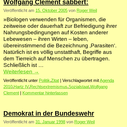
Wolfgang Clement sabbert:
Veröffentlicht am
15. Oktober 2005
von
Roger Weil
»Biologen verwenden für Organismen, die
zeitweise oder dauerhaft zur Befriedigung ihrer
Nahrungsbedingungen auf Kosten anderer
Lebewesen – ihren Wirten – leben,
übereinstimmend die Bezeichnung ‚Parasiten‘.
Natürlich ist es völlig unstatthaft, Begriffe aus
dem Tierreich auf Menschen zu übertragen.
Schließlich ist …
Weiterlesen
→
Veröffentlicht unter
Politik
,
Zitat
|
Verschlagwortet mit
Agenda
2010
,
Hartz IV
,
Rechtsextremismus
,
Sozialstaat
,
Wolfgang
Clement
|
Kommentar hinterlassen
Demokrat in der Bundeswehr
Veröffentlicht am
31. Januar 1998
von
Roger Weil