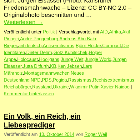
sich. Jürgen Elsässer (Photo: Karlsruher
Friedensmahnwache – Lizenz: CC BY-NC 2.0 –
Originalphoto beschnitten und …
Weiterlesen
→
Veröffentlicht unter
Politik
|
Verschlagwortet mit
AfD
,
Afrika
,
Akif
Pirinçci
,
André Poggenburg
,
Andreas Abu Bakr
Rieger
,
antideutsch
,
Antisemitismus
,
Björn Höcke
,
Compact
,
Die
Identitären
,
Dieter Dehm
,
Götz Kubitschek
,
Holger
Arppe
,
Holocaust
,
Hooligans
,
Junge Welt
,
Jungle World
,
Jürgen
Elsässer
,
Jutta Ditfurth
,
KB
,
Ken Jebsen
,
Lars
Mährholz
,
Montagsmahnwachen
,
Neues
Deutschland
,
NPD
,
PDS
,
Pegida
,
Rassismus
,
Rechtsextremismus
,
Reichsbürger
,
Russland
,
Ukraine
,
Wladimir Putin
,
Xavier Naidoo
|
Kommentar hinterlassen
Ein Volk, ein Reich, ein
Liebesprediger
Veröffentlicht am
19. Oktober 2014
von
Roger Weil