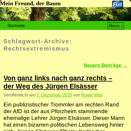
Mein Freund, der Baum
Startseite
Menü ↓
Zum Inhalt wechseln
Zum sekundären Inhalt wechseln
Schlagwort-Archive:
Rechtsextremismus
Artikelnavigation
Neuere Beiträge
→
Von ganz links nach ganz rechts –
der Weg des Jürgen Elsässer
Veröffentlicht am
7. Dezember 2016
von
Roger Weil
Ein publizistischer Trommler am rechten Rand
der AfD ist der aus Pforzheim stammende
ehemalige Lehrer Jürgen Elsässer. Dieser Mann
hat einen bizarren politischen Lebensweg hinter