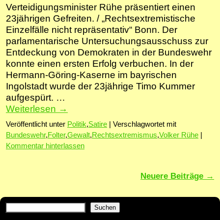
Verteidigungsminister Rühe präsentiert einen
23jährigen Gefreiten. / „Rechtsextremistische
Einzelfälle nicht repräsentativ“ Bonn. Der
parlamentarische Untersuchungsausschuss zur
Entdeckung von Demokraten in der Bundeswehr
konnte einen ersten Erfolg verbuchen. In der
Hermann-Göring-Kaserne im bayrischen
Ingolstadt wurde der 23jährige Timo Kummer
aufgespürt. …
Weiterlesen
→
Veröffentlicht unter
Politik
,
Satire
|
Verschlagwortet mit
Bundeswehr
,
Folter
,
Gewalt
,
Rechtsextremismus
,
Volker Rühe
|
Kommentar hinterlassen
Artikelnavigation
Neuere Beiträge
→
Suchen