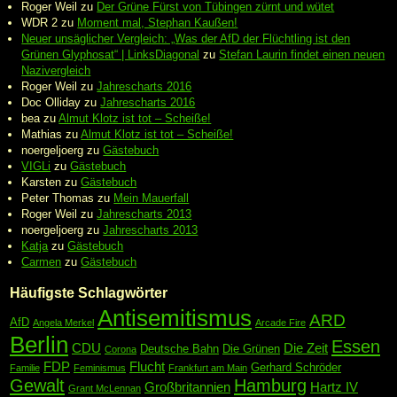
Roger Weil
zu
Der Grüne Fürst von Tübingen zürnt und wütet
WDR 2
zu
Moment mal, Stephan Kaußen!
Neuer unsäglicher Vergleich: „Was der AfD der Flüchtling ist den
Grünen Glyphosat“ | LinksDiagonal
zu
Stefan Laurin findet einen neuen
Nazivergleich
Roger Weil
zu
Jahrescharts 2016
Doc Olliday
zu
Jahrescharts 2016
bea
zu
Almut Klotz ist tot – Scheiße!
Mathias
zu
Almut Klotz ist tot – Scheiße!
noergeljoerg
zu
Gästebuch
VIGLi
zu
Gästebuch
Karsten
zu
Gästebuch
Peter Thomas
zu
Mein Mauerfall
Roger Weil
zu
Jahrescharts 2013
noergeljoerg
zu
Jahrescharts 2013
Katja
zu
Gästebuch
Carmen
zu
Gästebuch
Häufigste Schlagwörter
Antisemitismus
ARD
AfD
Angela Merkel
Arcade Fire
Berlin
Essen
CDU
Die Zeit
Deutsche Bahn
Die Grünen
Corona
FDP
Flucht
Gerhard Schröder
Familie
Feminismus
Frankfurt am Main
Gewalt
Hamburg
Großbritannien
Hartz IV
Grant McLennan