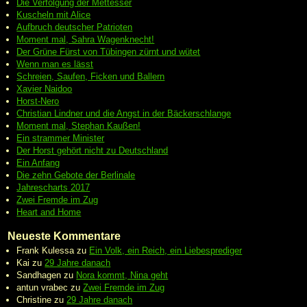
Die Verfolgung der Mettesser
Kuscheln mit Alice
Aufbruch deutscher Patrioten
Moment mal, Sahra Wagenknecht!
Der Grüne Fürst von Tübingen zürnt und wütet
Wenn man es lässt
Schreien, Saufen, Ficken und Ballern
Xavier Naidoo
Horst-Nero
Christian Lindner und die Angst in der Bäckerschlange
Moment mal, Stephan Kaußen!
Ein strammer Minister
Der Horst gehört nicht zu Deutschland
Ein Anfang
Die zehn Gebote der Berlinale
Jahrescharts 2017
Zwei Fremde im Zug
Heart and Home
Neueste Kommentare
Frank Kulessa
zu
Ein Volk, ein Reich, ein Liebesprediger
Kai
zu
29 Jahre danach
Sandhagen
zu
Nora kommt, Nina geht
antun vrabec
zu
Zwei Fremde im Zug
Christine
zu
29 Jahre danach