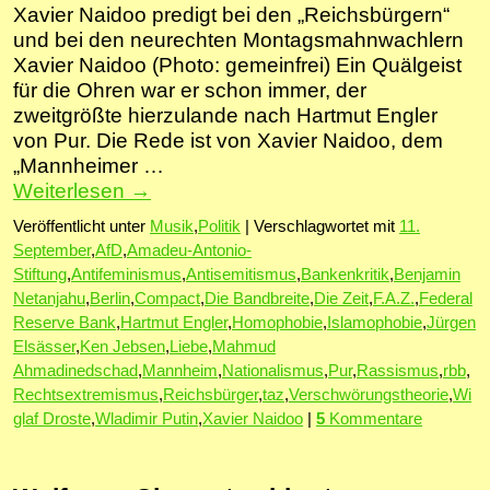
Xavier Naidoo predigt bei den „Reichsbürgern“
und bei den neurechten Montagsmahnwachlern
Xavier Naidoo (Photo: gemeinfrei) Ein Quälgeist
für die Ohren war er schon immer, der
zweitgrößte hierzulande nach Hartmut Engler
von Pur. Die Rede ist von Xavier Naidoo, dem
„Mannheimer …
Weiterlesen
→
Veröffentlicht unter
Musik
,
Politik
|
Verschlagwortet mit
11.
September
,
AfD
,
Amadeu-Antonio-
Stiftung
,
Antifeminismus
,
Antisemitismus
,
Bankenkritik
,
Benjamin
Netanjahu
,
Berlin
,
Compact
,
Die Bandbreite
,
Die Zeit
,
F.A.Z.
,
Federal
Reserve Bank
,
Hartmut Engler
,
Homophobie
,
Islamophobie
,
Jürgen
Elsässer
,
Ken Jebsen
,
Liebe
,
Mahmud
Ahmadinedschad
,
Mannheim
,
Nationalismus
,
Pur
,
Rassismus
,
rbb
,
Rechtsextremismus
,
Reichsbürger
,
taz
,
Verschwörungstheorie
,
Wi
glaf Droste
,
Wladimir Putin
,
Xavier Naidoo
|
5
Kommentare