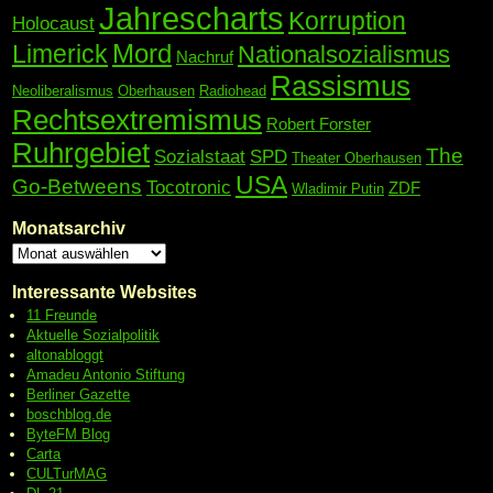
Jahrescharts
Korruption
Holocaust
Mord
Limerick
Nationalsozialismus
Nachruf
Rassismus
Neoliberalismus
Oberhausen
Radiohead
Rechtsextremismus
Robert Forster
Ruhrgebiet
The
Sozialstaat
SPD
Theater Oberhausen
USA
Go-Betweens
Tocotronic
ZDF
Wladimir Putin
Monatsarchiv
Interessante Websites
11 Freunde
Aktuelle Sozialpolitik
altonabloggt
Amadeu Antonio Stiftung
Berliner Gazette
boschblog.de
ByteFM Blog
Carta
CULTurMAG