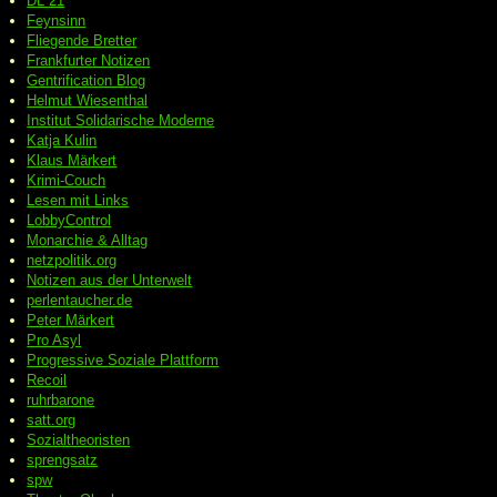
DL 21
Feynsinn
Fliegende Bretter
Frankfurter Notizen
Gentrification Blog
Helmut Wiesenthal
Institut Solidarische Moderne
Katja Kulin
Klaus Märkert
Krimi-Couch
Lesen mit Links
LobbyControl
Monarchie & Alltag
netzpolitik.org
Notizen aus der Unterwelt
perlentaucher.de
Peter
Märkert
Pro Asyl
Progressive
Soziale Plattform
Recoil
ruhrbarone
satt.org
Sozialtheoristen
sprengsatz
spw